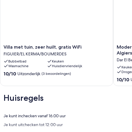
Villa
Modern
Villa met tuin, zeer huilt, gratis WiFi
Modern
met
&
Algiers
FIGUIER/EL KERMA/BOUMERDES
tuin,
Stylish
Dar El B
Bubbelbad
Keuken
zeer
2BR
Wasmachine
Huisdiervriendelijk
huilt,
Apartme
Keuke
Droge
gratis
•
10.0
10/10
Uitzonderlijk
(3 beoordelingen)
WiFi
3
van
10.0
10/10
FIGUIER/EL
mins
10,
van
KERMA/BOUMERDES
from
Uitzonderlijk,
10,
Algiers
(3
Uitzonder
Huisregels
Airport
beoordelingen)
(1
Dar
beoorde
El
Beïda
Je kunt inchecken vanaf 16.00 uur
Je kunt uitchecken tot 12:00 uur