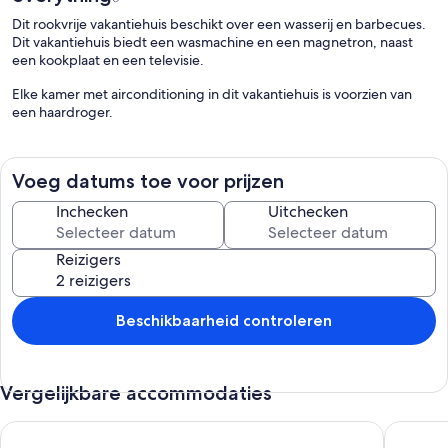
Dit rookvrije vakantiehuis beschikt over een wasserij en barbecues.
Dit vakantiehuis biedt een wasmachine en een magnetron, naast
een kookplaat en een televisie.
Elke kamer met airconditioning in dit vakantiehuis is voorzien van
een haardroger.
Voeg datums toe voor prijzen
Inchecken
Uitchecken
Reizigers
Beschikbaarheid controleren
Vergelijkbare accommodaties
Villa met tuin, zeer huilt, gratis WiFi
Modern &