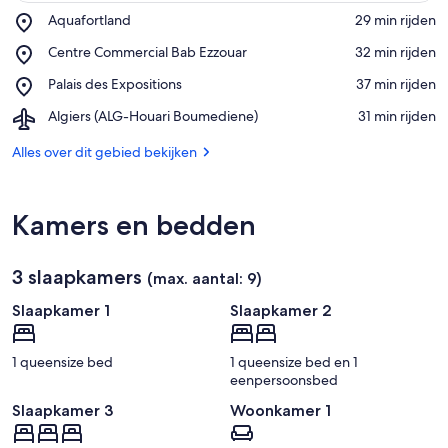
Place,
Aquafortland
‪29 min rijden‬
Aquafortland
Op de kaart bekijken
Place,
Centre Commercial Bab Ezzouar
‪32 min rijden‬
Centre
Place,
Palais des Expositions
‪37 min rijden‬
Commercial
Palais
Bab
Airport,
Algiers (ALG-Houari Boumediene)
‪31 min rijden‬
des
Ezzouar
Algiers
Expositions
(ALG-
Alles over dit gebied bekijken
Houari
Boumediene)
Kamers en bedden
3 slaapkamers
(max. aantal: 9)
Slaapkamer 1
Slaapkamer 2
1 queensize bed
1 queensize bed en 1
eenpersoonsbed
Slaapkamer 3
Woonkamer 1