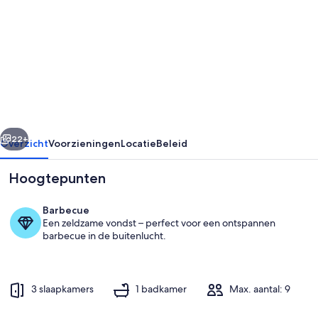
Beautiful
house,
very
comfortable,
fully
equipped,
rige
Volgende
500m
22+
Overzicht
Voorzieningen
Locatie
Beleid
from
Hoogtepunten
the
beach,
Barbecue
close
Een zeldzame vondst – perfect voor een ontspannen
barbecue in de buitenlucht.
to
everything✅
3 slaapkamers
1 badkamer
Max. aantal: 9
Interieur