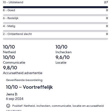
een
Gastenscore:
10 - Uitstekend
27
nieuw
10
venster
Gastenscore:
8 - Goed
0
-
8
Uitstekend.
Gastenscore:
6 - Redelijk
0
-
27
6
Goed.
Gastenscore:
4 - Matig
0
van
-
0
4
27
Redelijk.
Gastenscore:
2 - Ontzettend slecht
0
van
-
beoordelingen
0
2
27
Matig.
van
-
10/10
10/10
beoordelingen
0
27
Ontzettend
van
Netheid
Inchecken
beoordelingen
slecht.
10/10
9,6/10
27
0
beoordelingen
Communicatie
Locatie
van
9,8/10
27
Accuraatheid advertentie
beoordelingen
Beoordelingen
Geverifieerde beoordeling
10/10 – Voortreffelijk
Jens D.
6 sep 2024
Positief: Netheid, inchecken, communicatie, locatie en accuraatheid