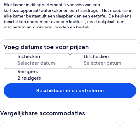
Elke kamer in dit appartement is voorzien van een
koffiezetapparaat/waterkoker en een haardroger. Het meubilair in
elke kamer bestaat uit een slaapbank en een eettafel. De keukens
beschikken onder meer over een koelkast, een kookplaat, een
magnetron en kookgerei, borden en bestek.
Elke badkamer is voorzien van een douche. In dit appartement in La
Bresse is wifi gratis.
Voeg datums toe voor prijzen
De onderstaande recreatieve activiteiten vind je ter plaatse of in de
directe omgeving. Mogelijk zijn toeslagen van toepassing.
Inchecken
Uitchecken
Reizigers
Beschikbaarheid controleren
Vergelijkbare accommodaties
Aux 4 saisons - Proche de Gérardmer
Volledig