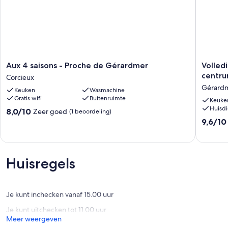
Aux
Volledig
Aux 4 saisons - Proche de Gérardmer
Volled
4
ingerich
centru
Corcieux
saisons
apparte
Gérard
Keuken
Wasmachine
-
paar,
Gratis wifi
Buitenruimte
Proche
het
Keuke
Huisdi
de
centrum
8.0
8,0/10
Zeer goed
(1 beoordeling)
Gérardmer
in
van
9.6
9,6/10
Corcieux
de
10,
van
buurt
Zeer
10,
van
goed,
Uitzonder
het
(1
(33
Huisregels
park,
beoordeling)
beoorde
Gerard
Gérard
Je kunt inchecken vanaf 15.00 uur
Je kunt uitchecken tot 11.00 uur
Meer weergeven