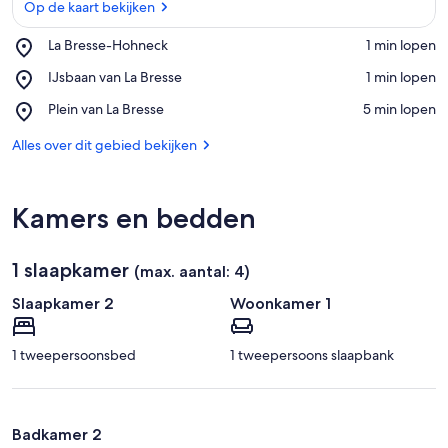
Op de kaart bekijken
Place,
La Bresse-Hohneck
‪1 min lopen‬
La
Op de kaart bekijken
Place,
IJsbaan van La Bresse
‪1 min lopen‬
Bresse-
IJsbaan
Hohneck
Place,
Plein van La Bresse
‪5 min lopen‬
van
Plein
La
van
Alles over dit gebied bekijken
Bresse
La
Bresse
Kamers en bedden
1 slaapkamer
(max. aantal: 4)
Slaapkamer 2
Woonkamer 1
1 tweepersoonsbed
1 tweepersoons slaapbank
Badkamer 2