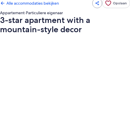
Alle accommodaties bekijken
Opslaan
Appartement
·
Particuliere eigenaar
3-star apartment with a
mountain-style decor
Fotogalerie
voor
3-