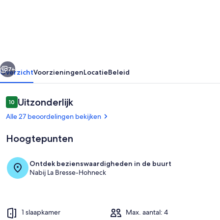
star
apartment
with
a
mountain-
rige
Volgende
style
7+
Overzicht
Voorzieningen
Locatie
Beleid
decor
Beoordelingen
Uitzonderlijk
10
10 op 10 –
Alle 27 beoordelingen bekijken
Hoogtepunten
Ontdek bezienswaardigheden in de buurt
Nabij La Bresse-Hohneck
Dineren
1 slaapkamer
Max. aantal: 4