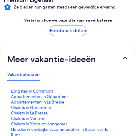
Ze bieden hun gasten steeds een geweldige ervaring.
Vertel ons hoe we onze site kunnen verbeteren
Feedback delen
Meer vakantie-ideeën
Vakantiehuizen
L
Longstay in Cornimont
i
L
Appartementen in Gerardmer
n
i
L
Appartementen in La Bresse
k
n
i
L
Chalets in Gerardmer
o
k
n
i
L
Chalets in La Bresse
p
o
k
n
i
L
Chalets in Ventron
e
p
o
k
n
i
L
Chalets in Xonrupt-Longemer
n
e
p
o
k
n
i
L
Huisdiervriendelijke accommodaties in Basse-sur-le-
t
n
e
p
o
k
n
i
Rupt