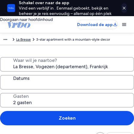
Schakel over naar de app
Vind een verblijf in . Eenmaal geboekt, bekijk en
beheer je je reis eenvoudig – allemaal op één plek
Doorgaan naar hoofdinhoud
Download de app
La Bresse
3-star apartment with a mountain-style decor
Waar wil je naartoe?
Datums
Gasten
Zoeken