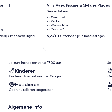
Villa
e n°1
Villa Avec Piscine à 5M des Plages
Avec
Serra-di-Ferro
Piscine
Zwembad
à
Keuken
5M
Wasmachine
des
ing
Gratis wifi
Plages
9.6
9,6/10
derlijk
Uitzonderlijk
(9 beoordelingen)
Serra-
(5 beoordelingen)
van
di-
10,
Ferro
Uitzonderlijk,
(5
n)
beoordelingen)
Je kunt inchecken vanaf 17.00 uur
Je
Kinderen
Kinderen toegestaan: van 0-17 jaar
Ge
Huisdieren
Geen huisdieren toegestaan
Ro
Algemene info