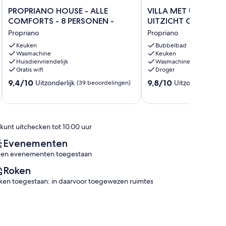
PROPRIANO
VILLA
PROPRIANO HOUSE - ALLE
VILLA MET UITZOND
HOUSE
MET
COMFORTS - 8 PERSONEN -
UITZICHT OP DE ZEE
-
UITZONDERLIJK
Propriano
Propriano
ALLE
UITZICHT
COMFORTS
Keuken
OP
Bubbelbad
Wasmachine
Keuken
-
DE
Huisdiervriendelijk
Wasmachine
8
ZEE
Gratis wifi
Droger
PERSONEN
Propriano
9.4
9.8
-
9,4/10
9,8/10
Uitzonderlijk
Uitzonderlijk
(39 beoordelingen)
(34
van
van
Propriano
10,
10,
Uitzonderlijk,
Uitzonderlijk,
(39
(34
 kunt uitchecken tot 10.00 uur
beoordelingen)
beoordelingen)
Evenementen
en evenementen toegestaan
Roken
ken toegestaan: in daarvoor toegewezen ruimtes