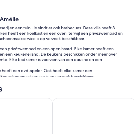
 Amélie
rij en een tuin. Je vindt er ook barbecues. Deze villa heeft 3
euken heeft een koelkast en een oven, terwijl een privézwembad en
 schoonmaakservice is op verzoek beschikbaar.
van een privézwembad en een open haard. Elke kamer heeft een
fel en een keukeneiland. De keukens beschikken onder meer over
imte. Elke badkamer is voorzien van een douche en een
ie heeft een dvd-speler. Ook heeft elke kamer een
r. Een schoonmaakservice is op verzoek beschikbaar.
s
andere uit een buitenzwembad.
e of in de directe omgeving. Mogelijk zijn toeslagen van
 Villa
 n°1
Villa Avec Piscine à 5M des Plages