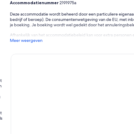
Accommodatienummer
2191975a
Deze accommodatie wordt beheerd door een particuliere eigenaar (e
bedrijf of beroep). De consumentenwetgeving van de EU, met inbeg
je boeking. Je boeking wordt wel gedekt door het annuleringsbelei
Afhankelijk van het accommodatiebeleid kan voor extra personen 
Meer weergeven
t
m
g
t
ls