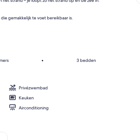
t strand – je loopt zo het strand op en de zee in.
 die gemakkelijk te voet bereikbaar is.
amers
•
3 bedden
Privézwembad
Keuken
Airconditioning