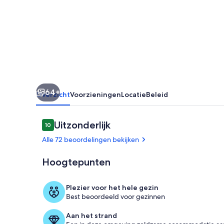
ocean
view
-
Villa
Amélie
64+
Overzicht
Voorzieningen
Locatie
Beleid
Beoordelingen
Uitzonderlijk
10
10 op 10 –
Alle 72 beoordelingen bekijken
Hoogtepunten
Buiten diner
Plezier voor het hele gezin
Best beoordeeld voor gezinnen
Aan het strand