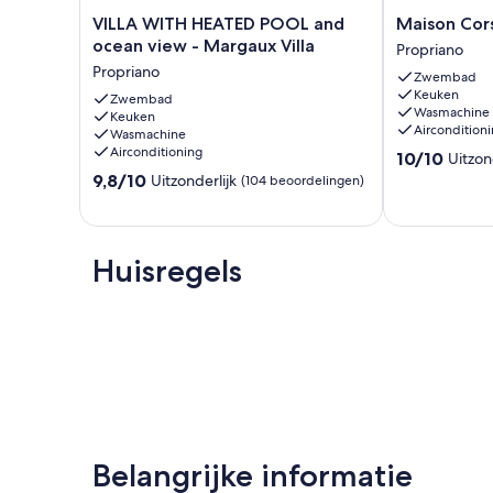
VILLA
Maison
VILLA WITH HEATED POOL and
Maison Cors
WITH
Corse
ocean view - Margaux Villa
Propriano
HEATED
n°1
Propriano
Zwembad
POOL
Propriano
Keuken
and
Zwembad
Wasmachine
Keuken
ocean
Aircondition
Wasmachine
view
Airconditioning
10.0
10/10
Uitzon
-
van
9.8
Margaux
9,8/10
Uitzonderlijk
(104 beoordelingen)
10,
van
Villa
Uitzonderlijk,
10,
Propriano
(9
Uitzonderlijk,
beoordelinge
(104
Huisregels
beoordelingen)
Belangrijke informatie