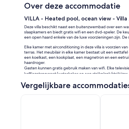
Over deze accommodatie
VILLA - Heated pool, ocean view - Villa
Deze villa beschikt naast een buitenzwembad over een wasse
slaapkamers en biedt gratis wifi en een dvd-speler. De k
een open haard enkele van de luxe voorzieningen zijn. De
Elke kamer met airconditioning in deze villa is voorzien 
terras. Het meubilair in elke kamer bestaat uit een eetta
een koelkast, een kookplaat, een magnetron en een eetru
haardroger.
Gasten kunnen gratis gebruik maken van wifi. Elke televis
koffiezetapparaat/waterkoker en een strijkplank/strijkijze
Vergelijkbare accommodatie
Recreatieve voorzieningen van deze villa bestaan onder 
De onderstaande recreatieve activiteiten vind je ter plaats
toepassing.
VILLA WITH HEATED POOL and ocean view - Margaux
Maison Corse