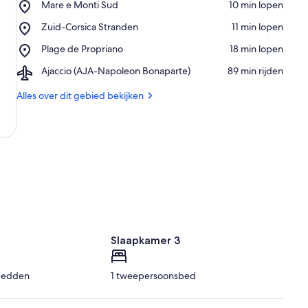
Place,
Mare e Monti Sud
‪10 min lopen‬
Mare
Place,
Zuid-Corsica Stranden
‪11 min lopen‬
e
Zuid-
Monti
Place,
Plage de Propriano
‪18 min lopen‬
Corsica
Sud
Plage
Stranden
Airport,
Ajaccio (AJA-Napoleon Bonaparte)
‪89 min rijden‬
de
Ajaccio
Propriano
(AJA-
Alles over dit gebied bekijken
Napoleon
Bonaparte)
2
Slaapkamer 3
bedden
1 tweepersoonsbed