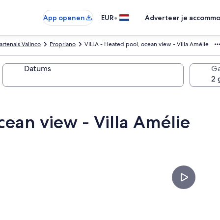
•
App openen
EUR
Adverteer je accommo
artenais Valinco
Propriano
VILLA - Heated pool, ocean view - Villa Amélie
Datums
Ga
cean view - Villa Amélie