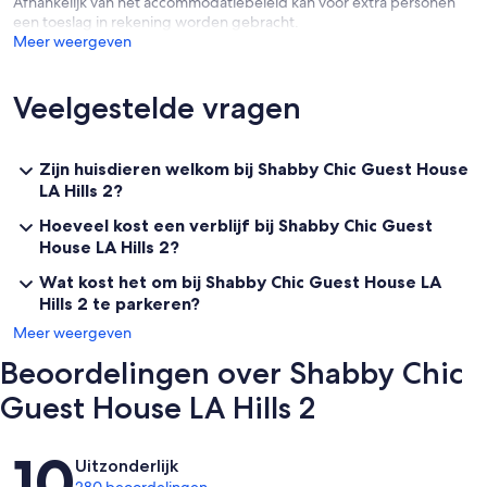
Afhankelijk van het accommodatiebeleid kan voor extra personen
een toeslag in rekening worden gebracht.
Meer weergeven
Veelgestelde vragen
Zijn huisdieren welkom bij Shabby Chic Guest House
LA Hills 2?
Hoeveel kost een verblijf bij Shabby Chic Guest
House LA Hills 2?
Wat kost het om bij Shabby Chic Guest House LA
Hills 2 te parkeren?
Meer weergeven
Beoordelingen over Shabby Chic
Guest House LA Hills 2
Beoordelingen
10
Uitzonderlijk