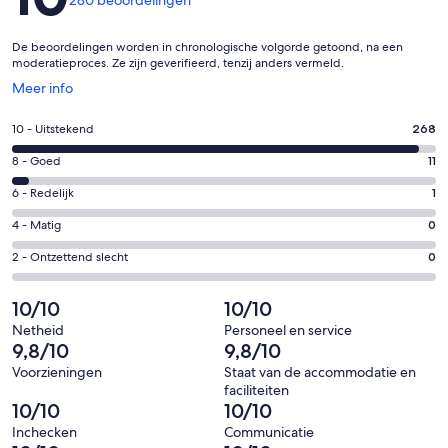
280 beoordelingen
De beoordelingen worden in chronologische volgorde getoond, na een
moderatieproces. Ze zijn geverifieerd, tenzij anders vermeld.
Opent
Meer info
in
een
Gastenscore:
10 - Uitstekend
268
nieuw
10
venster
Gastenscore:
8 - Goed
11
-
8
Uitstekend.
Gastenscore:
6 - Redelijk
1
-
268
6
Goed.
Gastenscore:
4 - Matig
0
van
-
11
4
280
Redelijk.
Gastenscore:
2 - Ontzettend slecht
0
van
-
beoordelingen
1
2
280
Matig.
van
-
10/10
10/10
beoordelingen
0
280
Ontzettend
van
Netheid
Personeel en service
beoordelingen
slecht.
9,8/10
9,8/10
280
0
beoordelingen
Voorzieningen
Staat van de accommodatie en
van
faciliteiten
280
10/10
10/10
beoordelingen
Inchecken
Communicatie