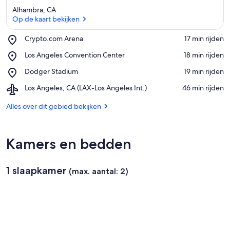
Alhambra, CA
Op de kaart bekijken
Place,
Crypto.com Arena
‪17 min rijden‬
Crypto.com
Op de kaart bekijken
Place,
Los Angeles Convention Center
‪18 min rijden‬
Arena
Los
Place,
Dodger Stadium
‪19 min rijden‬
Angeles
Dodger
Convention
Airport,
Los Angeles, CA (LAX-Los Angeles Int.)
‪46 min rijden‬
Stadium
Center
Los
Angeles,
Alles over dit gebied bekijken
CA
(LAX-
Los
Kamers en bedden
Angeles
Int.)
1 slaapkamer
(max. aantal: 2)