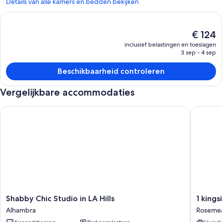
Details van alle kamers en bedden bekijken
De
€ 124
huidige
inclusief belastingen en toeslagen
prijs
3 sep - 4 sep
is
€ 124
Beschikbaarheid controleren
Vergelijkbare accommodaties
Shabby Chic Studio in LA Hills
1 kingsi
Shabby
1
Shabby Chic Studio in LA Hills
1 king
Chic
kingsize
Alhambra
Roseme
Studio
bed