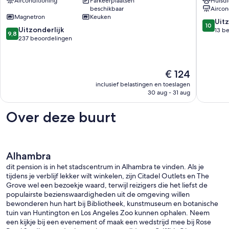
Airconditioning
Parkeerplaatsen
Huisdi
in
|
beschikbaar
Aircon
LA
Rookvrij,
Magnetron
Keuken
Hills
magnetr
10.0
Uitz
10
9.8
Alhambra
Uitzonderlijk
slaapba
van
13 b
9,8
van
237 beoordelingen
Roseme
10,
10,
Uitzonder
Uitzonderlijk,
13
237
beoorde
De
€ 124
beoordelingen
prijs
inclusief belastingen en toeslagen
is
30 aug - 31 aug
€ 124
Over deze buurt
Alhambra
dit pension is in het stadscentrum in Alhambra te vinden. Als je
tijdens je verblijf lekker wilt winkelen, zijn Citadel Outlets en The
Grove wel een bezoekje waard, terwijl reizigers die het liefst de
populairste bezienswaardigheden uit de omgeving willen
bewonderen hun hart bij Bibliotheek, kunstmuseum en botanische
tuin van Huntington en Los Angeles Zoo kunnen ophalen. Neem
een kijkje bij een evenement of maak een wedstrijd mee bij Rose