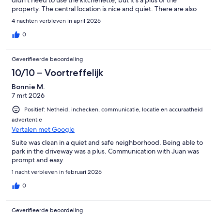
property. The central location is nice and quiet. There are also
some yummy breakfast spots close by (Lost Parrot & Yang’s
4 nachten verbleven in april 2026
Kitchen). Juan was a kind and responsive host who was quick to
reply. We would happily stay here again!
0
Geverifieerde beoordeling
10/10 – Voortreffelijk
Bonnie M.
7 mrt 2026
Positief: Netheid, inchecken, communicatie, locatie en accuraatheid
advertentie
Vertalen met Google
Suite was clean in a quiet and safe neighborhood. Being able to
park in the driveway was a plus. Communication with Juan was
prompt and easy.
1 nacht verbleven in februari 2026
0
Geverifieerde beoordeling