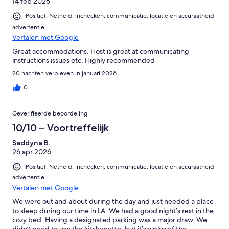
14 feb 2026
Positief: Netheid, inchecken, communicatie, locatie en accuraatheid
advertentie
Vertalen met Google
Great accommodations. Host is great at communicating
instructions issues etc. Highly recommended
20 nachten verbleven in januari 2026
0
Geverifieerde beoordeling
10/10 – Voortreffelijk
Saddyna B.
26 apr 2026
Positief: Netheid, inchecken, communicatie, locatie en accuraatheid
advertentie
Vertalen met Google
We were out and about during the day and just needed a place
to sleep during our time in LA. We had a good night’s rest in the
cozy bed. Having a designated parking was a major draw. We
didn’t need to use the kitchenette, but it’s a plus of the