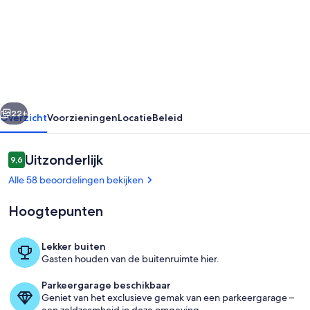
Provençaals
huisje
met
airconditioning
in
rige
Volgende
Centre
22+
Overzicht
Voorzieningen
Locatie
Beleid
Village
met
Beoordelingen
Uitzonderlijk
9,6
9,6 op 10 –
privétuin
Alle 58 beoordelingen bekijken
Hoogtepunten
Lekker buiten
Gasten houden van de buitenruimte hier.
Woonruimte
Parkeergarage beschikbaar
Geniet van het exclusieve gemak van een parkeergarage –