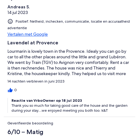
Andreas S.
14 jul 2023
Positief: Netheid, inchecken, communicatie, locatie en accuraatheid
advertentie
Vertalen met Google
Lavendel at Provence
Lourmarin is lovely town in the Provence. Idealy you can go by
car to all the other places around the little and grand Lubéron.
We went by Train (TGV) to Avignon very comfortably. Rent a car
is then rechnendes. The house was nice and Thierry and
Kristine, the housekeeper kindly. They helped us to visit more
nice places. Mandy Thanks!!
14 nachten verbleven in juni 2023
0
Reactie van VrboOwner op 18 jul 2023
Thank you so much for taking good care of the house and the garden
during your stay....we enjoyed meeting you both too. k&T
Geverifieerde beoordeling
6/10 – Matig