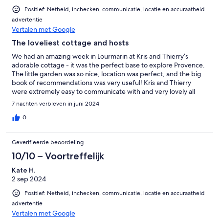
Positief: Netheid, inchecken, communicatie, locatie en accuraatheid
advertentie
Vertalen met Google
The loveliest cottage and hosts
We had an amazing week in Lourmarin at Kris and Thierry’s
adorable cottage - it was the perfect base to explore Provence.
The little garden was so nice, location was perfect, and the big
book of recommendations was very useful! Kris and Thierry
were extremely easy to communicate with and very lovely all
around. We would highly recommend and can’t wait to return to
7 nachten verbleven in juni 2024
Provence!
0
Geverifieerde beoordeling
10/10 – Voortreffelijk
Kate H.
2 sep 2024
Positief: Netheid, inchecken, communicatie, locatie en accuraatheid
advertentie
Vertalen met Google