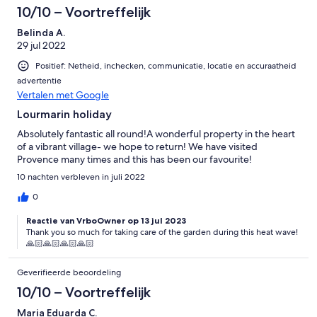
10/10 – Voortreffelijk
Belinda A.
29 jul 2022
Positief: Netheid, inchecken, communicatie, locatie en accuraatheid
advertentie
Vertalen met Google
Lourmarin holiday
Absolutely fantastic all round!A wonderful property in the heart
of a vibrant village- we hope to return! We have visited
Provence many times and this has been our favourite!
10 nachten verbleven in juli 2022
0
Reactie van VrboOwner op 13 jul 2023
Thank you so much for taking care of the garden during this heat wave!
🙏🏻🙏🏻🙏🏻🙏🏻
Geverifieerde beoordeling
10/10 – Voortreffelijk
Maria Eduarda C.