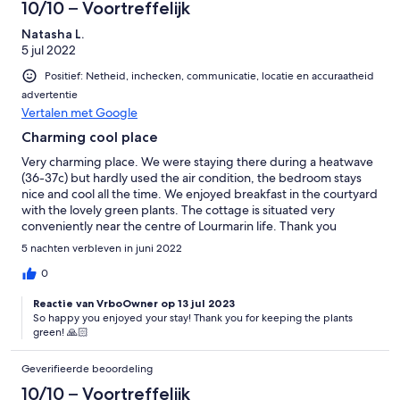
10/10 – Voortreffelijk
Natasha L.
5 jul 2022
Positief: Netheid, inchecken, communicatie, locatie en accuraatheid
advertentie
Vertalen met Google
Charming cool place
Very charming place. We were staying there during a heatwave
(36-37c) but hardly used the air condition, the bedroom stays
nice and cool all the time. We enjoyed breakfast in the courtyard
with the lovely green plants. The cottage is situated very
conveniently near the centre of Lourmarin life. Thank you
Kristine and Thierry!
5 nachten verbleven in juni 2022
0
Reactie van VrboOwner op 13 jul 2023
So happy you enjoyed your stay! Thank you for keeping the plants
green! 🙏🏻
Geverifieerde beoordeling
10/10 – Voortreffelijk