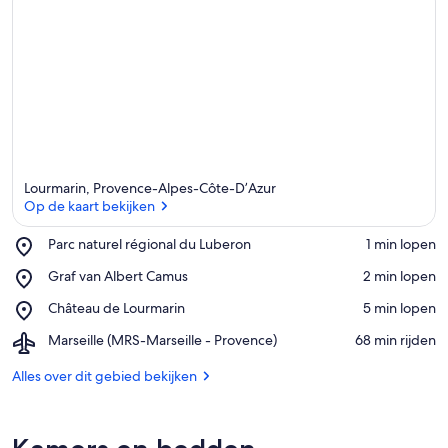
Lourmarin, Provence-Alpes-Côte-D’Azur
Op de kaart bekijken
Place,
Parc naturel régional du Luberon
‪1 min lopen‬
Parc
Op de kaart bekijken
Place,
Graf van Albert Camus
‪2 min lopen‬
naturel
Graf
régional
Place,
Château de Lourmarin
‪5 min lopen‬
van
du
Château
Albert
Luberon
Airport,
Marseille (MRS-Marseille - Provence)
‪68 min rijden‬
de
Camus
Marseille
Lourmarin
(MRS-
Alles over dit gebied bekijken
Marseille
-
Provence)