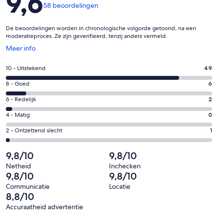
9,6
58 beoordelingen
De beoordelingen worden in chronologische volgorde getoond, na een
moderatieproces. Ze zijn geverifieerd, tenzij anders vermeld.
Opent
Meer info
in
een
Gastenscore:
10 - Uitstekend
49
nieuw
10
venster
Gastenscore:
8 - Goed
6
-
8
Uitstekend.
Gastenscore:
6 - Redelijk
2
-
49
6
Goed.
Gastenscore:
4 - Matig
0
van
-
6
4
58
Redelijk.
Gastenscore:
2 - Ontzettend slecht
1
van
-
beoordelingen
2
2
58
Matig.
van
-
9,8/10
9,8/10
beoordelingen
0
58
Ontzettend
van
Netheid
Inchecken
beoordelingen
slecht.
9,8/10
9,8/10
58
1
beoordelingen
Communicatie
Locatie
van
8,8/10
58
Accuraatheid advertentie
beoordelingen
Beoordelingen