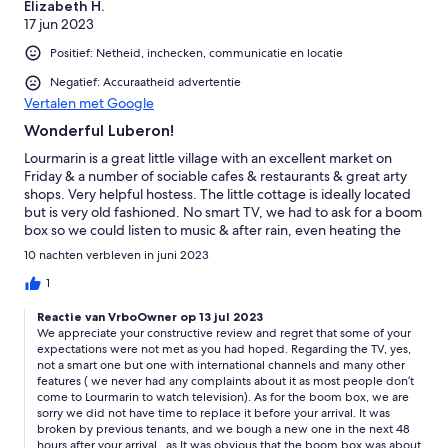
Elizabeth H.
17 jun 2023
Positief: Netheid, inchecken, communicatie en locatie
Negatief: Accuraatheid advertentie
Vertalen met Google
Wonderful Luberon!
Lourmarin is a great little village with an excellent market on
Friday & a number of sociable cafes & restaurants & great arty
shops. Very helpful hostess. The little cottage is ideally located
but is very old fashioned. No smart TV, we had to ask for a boom
box so we could listen to music & after rain, even heating the
underground bedroom & leaving the window open it was musty
10 nachten verbleven in juni 2023
smelling. Great little terrace which we enjoyed. Lots of house
rules! Helpful but out of date travelling & exploring guide notes.
1
A map & up to date guide book would have been helpful. Super
Reactie van VrboOwner op 13 jul 2023
expensive with 3 big add on costs over & above the standard
We appreciate your constructive review and regret that some of your
rental cost. Beware!
expectations were not met as you had hoped. Regarding the TV, yes,
not a smart one but one with international channels and many other
features ( we never had any complaints about it as most people don’t
come to Lourmarin to watch television). As for the boom box, we are
sorry we did not have time to replace it before your arrival. It was
broken by previous tenants, and we bough a new one in the next 48
hours after your arrival , as It was obvious that the boom box was about