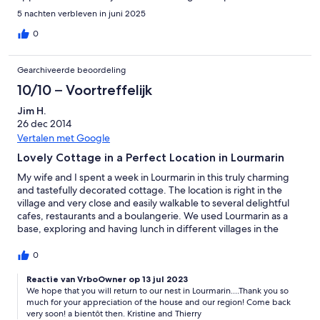
were because the bedroom is underneath the living area and
5 nachten verbleven in juni 2025
accessed by a curved stone stair, while the bathroom, which is
very small, is upstairs. I have some slight mobility issues and
0
getting up and down the stairs in the middle of the night to get
to the bathroom worried me. The other drawback is that the
Gearchiveerde beoordeling
microwave and washer are very old and not easy to use. I
decided not to wash any clothes which was challenging in the
10/10 – Voortreffelijk
current heat wave. Those were only drawbacks for me so if
Jim H.
those wouldn’t bother you, it’s a 10.
26 dec 2014
Vertalen met Google
Lovely Cottage in a Perfect Location in Lourmarin
My wife and I spent a week in Lourmarin in this truly charming
and tastefully decorated cottage. The location is right in the
village and very close and easily walkable to several delightful
cafes, restaurants and a boulangerie. We used Lourmarin as a
base, exploring and having lunch in different villages in the
Luberon each day and returning to Lourmarin for wine at one of
the cafes (Gaby's was our favorite) and dinner at one of the
0
many walkable (from the cottage) local restaurants. Kristine
kindly provided us, before our stay, a very detailed list of
Reactie van VrboOwner op 13 jul 2023
We hope that you will return to our nest in Lourmarin....Thank you so
restaurants in the Luberon villages and throughout Provence as
much for your appreciation of the house and our region! Come back
well. She also included excellent recommendations and
very soon! a bientôt then. Kristine and Thierry
comments so we could make our reservations well in advance of