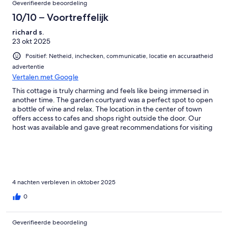
Geverifieerde beoordeling
10/10 – Voortreffelijk
richard s.
23 okt 2025
Positief: Netheid, inchecken, communicatie, locatie en accuraatheid
advertentie
Vertalen met Google
This cottage is truly charming and feels like being immersed in
another time. The garden courtyard was a perfect spot to open
a bottle of wine and relax. The location in the center of town
offers access to cafes and shops right outside the door. Our
host was available and gave great recommendations for visiting
towns in the surrounding area. The Friday market is not to be
missed.
4 nachten verbleven in oktober 2025
0
Geverifieerde beoordeling