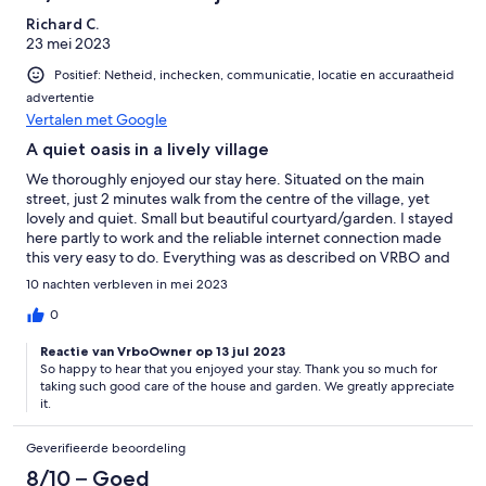
Richard C.
23 mei 2023
Positief: Netheid, inchecken, communicatie, locatie en accuraatheid
advertentie
Vertalen met Google
A quiet oasis in a lively village
We thoroughly enjoyed our stay here. Situated on the main
street, just 2 minutes walk from the centre of the village, yet
lovely and quiet. Small but beautiful courtyard/garden. I stayed
here partly to work and the reliable internet connection made
this very easy to do. Everything was as described on VRBO and
everything worked. Excellent communication from hosts. Highly
10 nachten verbleven in mei 2023
recommended.
0
Reactie van VrboOwner op 13 jul 2023
So happy to hear that you enjoyed your stay. Thank you so much for
taking such good care of the house and garden. We greatly appreciate
it.
Geverifieerde beoordeling
8/10 – Goed