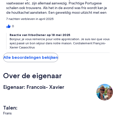
vaatwasser etc. zijn allemaal aanwezig. Prachtige Portugese
schalen ook trouwens. Als het in de avond was fris wordt kan je
de houtkachel aansteken. Een geweldig mooi uitzicht met een
eigen zwembad en een tafeltennistafel. Je hebt wel een auto
7 nachten verbleven in april 2025
nodig voor boodschappen en/of een restaurant te bezoeken.
De eigenaar reageert snel en de vrouw die ons in- en uit heeft
0
gecheckt is heel vriendelijk en reageert ook snel. De omgeving
Reactie van VrboOwner op 18 mei 2025
is magnifiek en Monchique is een leuk oud stadje. Al met al zeer
Bonjour, je vous remercie pour votre appréciation. Je suis ravi que vous
de moeite waard en voor herhaling vatbaar.
ayez passé un bon séjour dans notre maison. Cordialement François-
Xavier Casaocitrus
Alle beoordelingen bekijken
Over de eigenaar
Eigenaar: Francois- Xavier
Talen:
Frans