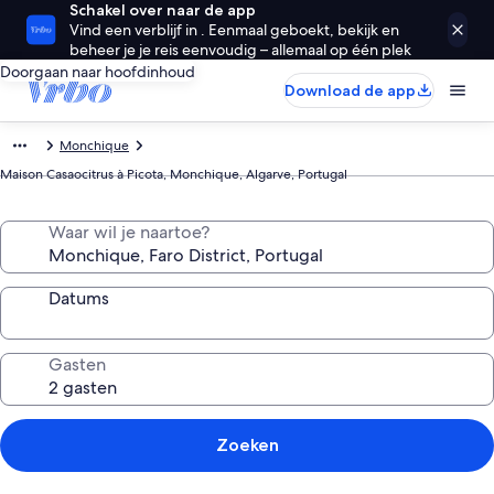
Schakel over naar de app
Vind een verblijf in . Eenmaal geboekt, bekijk en
beheer je je reis eenvoudig – allemaal op één plek
Doorgaan naar hoofdinhoud
Download de app
Monchique
Maison Casaocitrus à Picota, Monchique, Algarve, Portugal
Waar wil je naartoe?
Datums
Gasten
Zoeken