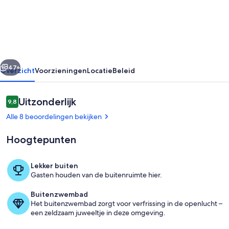
à
Picota,
Monchique,
Algarve,
rige
Volgende
Portugal
47+
Overzicht
Voorzieningen
Locatie
Beleid
Beoordelingen
Uitzonderlijk
9,8
9,8 op 10 –
Alle 8 beoordelingen bekijken
Hoogtepunten
Lekker buiten
Gasten houden van de buitenruimte hier.
Terrein van de accommodatie
Buitenzwembad
Het buitenzwembad zorgt voor verfrissing in de openlucht –
een zeldzaam juweeltje in deze omgeving.