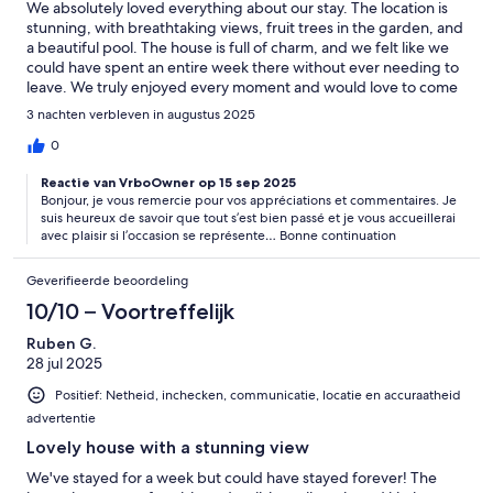
We absolutely loved everything about our stay. The location is
stunning, with breathtaking views, fruit trees in the garden, and
a beautiful pool. The house is full of charm, and we felt like we
could have spent an entire week there without ever needing to
leave. We truly enjoyed every moment and would love to come
back if we get the chance. The hosts were extraordinary, and
3 nachten verbleven in augustus 2025
communication was A.
0
Reactie van VrboOwner op 15 sep 2025
Bonjour, je vous remercie pour vos appréciations et commentaires. Je
suis heureux de savoir que tout s’est bien passé et je vous accueillerai
avec plaisir si l’occasion se représente… Bonne continuation
Geverifieerde beoordeling
10/10 – Voortreffelijk
Ruben G.
28 jul 2025
Positief: Netheid, inchecken, communicatie, locatie en accuraatheid
advertentie
Lovely house with a stunning view
We've stayed for a week but could have stayed forever! The