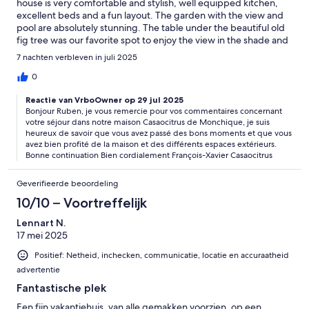
house is very comfortable and stylish, well equipped kitchen,
excellent beds and a fun layout. The garden with the view and
pool are absolutely stunning. The table under the beautiful old
fig tree was our favorite spot to enjoy the view in the shade and
drink the lemonade we made from the lemons we collected in
7 nachten verbleven in juli 2025
the garden.The house is pitched high on a hill so it gets cool at
night. The windows are mosquito fenced so no need to use the
0
air-conditioning (which does work very well).I'm sure there are
Reactie van VrboOwner op 29 jul 2025
many things to do in the area but for us the house was all we
Bonjour Ruben, je vous remercie pour vos commentaires concernant
needed.
votre séjour dans notre maison Casaocitrus de Monchique, je suis
heureux de savoir que vous avez passé des bons moments et que vous
avez bien profité de la maison et des différents espaces extérieurs.
Bonne continuation Bien cordialement François-Xavier Casaocitrus
Geverifieerde beoordeling
10/10 – Voortreffelijk
Lennart N.
17 mei 2025
Positief: Netheid, inchecken, communicatie, locatie en accuraatheid
advertentie
Fantastische plek
Een fijn vakantiehuis, van alle gemakken voorzien, op een