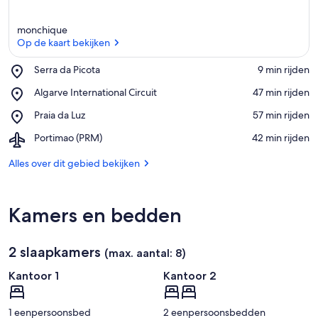
monchique
Op de kaart bekijken
Place,
Serra da Picota
‪9 min rijden‬
Serra
Op de kaart bekijken
Place,
Algarve International Circuit
‪47 min rijden‬
da
Algarve
Picota
Place,
Praia da Luz
‪57 min rijden‬
International
Praia
Circuit
Airport,
Portimao (PRM)
‪42 min rijden‬
da
Portimao
Luz
(PRM)
Alles over dit gebied bekijken
Kamers en bedden
2 slaapkamers
(max. aantal: 8)
Kantoor 1
Kantoor 2
1 eenpersoonsbed
2 eenpersoonsbedden