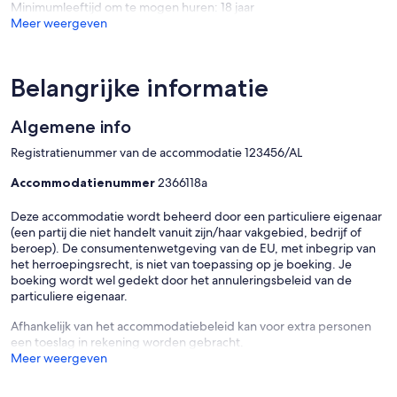
Minimumleeftijd om te mogen huren: 18 jaar
2028
Meer weergeven
NOW!
Sao
Bartolomeu
de
Belangrijke informatie
Messines
Algemene info
Registratienummer van de accommodatie 123456/AL
Accommodatienummer
2366118a
Deze accommodatie wordt beheerd door een particuliere eigenaar
(een partij die niet handelt vanuit zijn/haar vakgebied, bedrijf of
beroep). De consumentenwetgeving van de EU, met inbegrip van
het herroepingsrecht, is niet van toepassing op je boeking. Je
boeking wordt wel gedekt door het annuleringsbeleid van de
particuliere eigenaar.
Afhankelijk van het accommodatiebeleid kan voor extra personen
een toeslag in rekening worden gebracht.
Meer weergeven