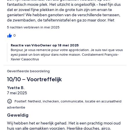
fantastisch mooie plek. Het uitzicht is ongelooflijk - heel fijn dus
dat er zoveel fijne plekken in de grote tuin zijn om ervan te
genieten! We hebben genoten van de verschillende terrassen,
de zwembaden, de tafeltennistafel en ga zo maar door. Het
heect ons aan niets ontbroken.
5 nachten verbleven in mei 2025
0
Reactie van VrboOwner op 18 mei 2025
Bonjour, je vous remercie pour votre appréciation. Je suis ravi que vous
ayez passé un bon séjour dans notre maison. Cordialement François-
Xavier Casaocitrus
Geverifieerde beoordeling
10/10 – Voortreffelijk
Yvette B.
7 mei 2025
Positief: Netheid, inchecken, communicatie, locatie en accuraatheid
advertentie
Geweldig
Wij hebben het er heerlijk gehad. Het is een prachtig mooi oud
huis van alle gemakken voorzien. Heerlijke douches, airco,