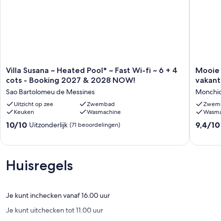
Villa
Mooie
Villa Susana ~ Heated Pool* ~ Fast Wi-fi ~ 6 + 4
Mooie 
Susana
villa,
cots - Booking 2027 & 2028 NOW!
vakant
~
ideaal
Sao Bartolomeu de Messines
Monchi
Heated
voor
Pool*
Uitzicht op zee
Zwembad
een
Zwem
Keuken
Wasmachine
Wasma
~
ontspan
Fast
vakantie
10.0
9.4
10/10
9,4/10
Uitzonderlijk
(71 beoordelingen)
Wi-
met
van
van
fi
zwemb
10,
10,
~
en
Uitzonderlijk,
Uitzonder
6
uitzicht
(71
(66
Huisregels
+
op
beoordelingen)
beoorde
4
de
cots
kust.
-
Monchi
Je kunt inchecken vanaf 16.00 uur
Booking
Je kunt uitchecken tot 11.00 uur
2027
&