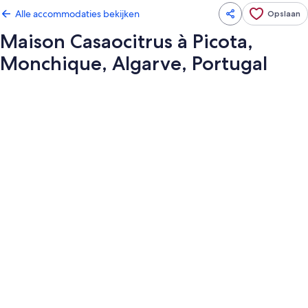
Alle accommodaties bekijken
Opslaan
Maison Casaocitrus à Picota,
Monchique, Algarve, Portugal
Fotogalerie
voor
Maison
Casaocitrus