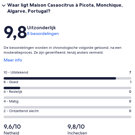
Waar ligt Maison Casaocitrus à Picota, Monchique,
Algarve, Portugal?
Beoordelingen
9,8
Uitzonderlijk
8 beoordelingen
De beoordelingen worden in chronologische volgorde getoond, na een
moderatieproces. Ze zijn geverifieerd, tenzij anders vermeld.
Opent
Meer info
in
een
Gastenscore:
10 - Uitstekend
7
nieuw
10
venster
Gastenscore:
8 - Goed
1
-
8
Uitstekend.
Gastenscore:
6 - Redelijk
0
-
7
6
Goed.
Gastenscore:
4 - Matig
0
van
-
1
4
8
Redelijk.
Gastenscore:
2 - Ontzettend slecht
0
van
-
beoordelingen
0
2
8
Matig.
van
-
9,6/10
9,8/10
beoordelingen
0
8
Ontzettend
van
Netheid
Inchecken