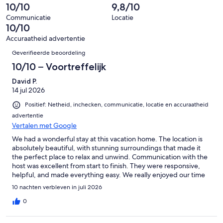
beoordelingen
slecht.
10/10
9,8/10
8
0
beoordelingen
Communicatie
Locatie
van
10/10
8
Accuraatheid advertentie
beoordelingen
Beoordelingen
Geverifieerde beoordeling
10/10 – Voortreffelijk
David P.
14 jul 2026
Positief: Netheid, inchecken, communicatie, locatie en accuraatheid
advertentie
Vertalen met Google
We had a wonderful stay at this vacation home. The location is
absolutely beautiful, with stunning surroundings that made it
the perfect place to relax and unwind. Communication with the
host was excellent from start to finish. They were responsive,
helpful, and made everything easy. We really enjoyed our time
here and would happily stay again.
10 nachten verbleven in juli 2026
0