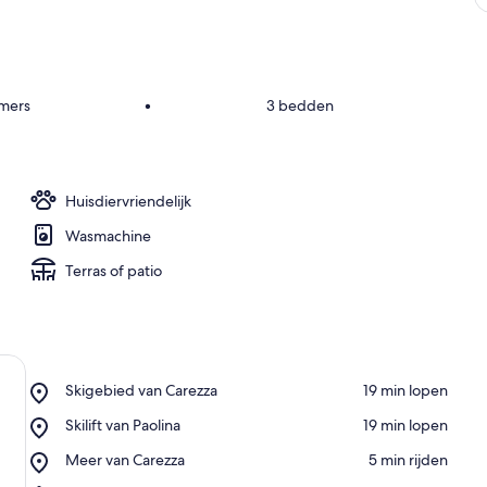
amers
•
3 bedden
Huisdiervriendelijk
Wasmachine
Terras of patio
Place,
Skigebied van Carezza
‪19 min lopen‬
Skigebied
Place,
Skilift van Paolina
‪19 min lopen‬
van
Skilift
Carezza
Place,
Meer van Carezza
‪5 min rijden‬
van
Meer
Paolina