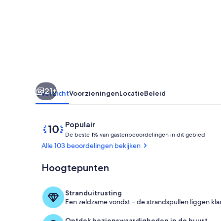
Rosengarten
en
Latemar
21+
Overzicht
Voorzieningen
Locatie
Beleid
Beoordelingen
10
Populair
D
van
De beste 1% van gastenbeoordelingen in dit gebied
e
10,
Alle 103 beoordelingen bekijken
Populair
b
onder
Hoogtepunten
Buiten diner
e
gasten
s
t
Stranduitrusting
e
Een zeldzame vondst – de strandspullen liggen kla
1
Ontdek bezienswaardigheden in de buurt