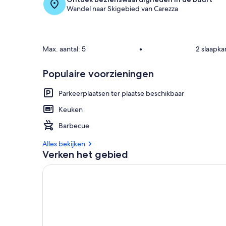
%
Wandel naar Skigebied van Carezza
v
a
n
Max. aantal: 5
•
2 slaapk
g
a
Populaire voorzieningen
s
t
e
Parkeerplaatsen ter plaatse beschikbaar
n
Keuken
b
e
Barbecue
o
o
Alles bekijken
r
Verken het gebied
d
e
l
i
n
g
e
n