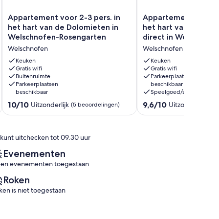
Appartement
Appartement
Appartement voor 2-3 pers. in
Appartement voor 2
voor
voor
het hart van de Dolomieten in
het hart van de Dol
2-
2
Welschnofen-Rosengarten
direct in Welschnofe
3
personen
Rosengarten
Welschnofen
Welschnofen
pers.
in
in
het
Keuken
Keuken
het
Gratis wifi
hart
Gratis wifi
Buitenruimte
Parkeerplaatsen
hart
van
Parkeerplaatsen
beschikbaar
van
de
beschikbaar
Speelgoed/spelletjes
de
Dolomieten
10.0
9.6
Dolomieten
10/10
direct
9,6/10
Uitzonderlijk
Uitzonderlijk
(5 beoordelingen)
(5 
van
van
in
in
10,
10,
Welschnofen-
Welschnofen-
Uitzonderlijk,
Uitzonderlijk,
Rosengarten
Rosengarten
 kunt uitchecken tot 09.30 uur
(5
(5
Welschnofen
Welschnofen
beoordelingen)
beoordelingen)
Evenementen
en evenementen toegestaan
Roken
ken is niet toegestaan