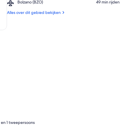
Airport,
Bolzano (BZO)
‪49 min rijden‬
van
Bolzano
Carezza
(BZO)
Alles over dit gebied bekijken
2
 en 1 tweepersoons