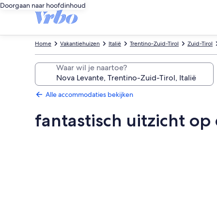
Doorgaan naar hoofdinhoud
Home
Vakantiehuizen
Italië
Trentino-Zuid-Tirol
Zuid-Tirol
Waar wil je naartoe?
Alle accommodaties bekijken
fantastisch uitzicht o
Fotogalerie
voor
fantastisch
uitzicht
op
de