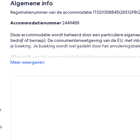
Algemene info
Registratienummer van de accommodatie IT021058B45QXEQPB
Accommodatienummer
2449488
Deze accommodatie wordt beheerd door een particuliere eigenaar (e
bedrijf of beroep). De consumentenwetgeving van de EU, met inbeg
je boeking. Je boeking wordt wel gedekt door het annuleringsbelei
Afhankelijk van het accommodatiebeleid kan voor extra personen 
Meer weergeven
n
o