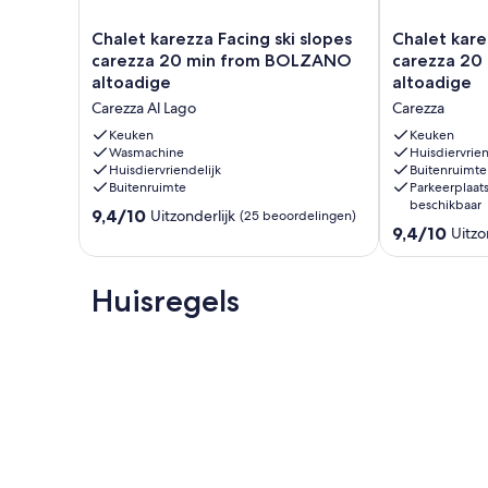
Chalet
Chalet
Chalet karezza Facing ski slopes
Chalet kare
karezza
karezza
carezza 20 min from BOLZANO
carezza 2
Facing
Facing
altoadige
altoadige
ski
ski
Carezza Al Lago
Carezza
slopes
slopes
carezza
carezza
Keuken
Keuken
20
Wasmachine
20
Huisdiervrien
Huisdiervriendelijk
Buitenruimte
min
min
Buitenruimte
Parkeerplaat
from
from
beschikbaar
BOLZANO
BOLZANO
9.4
9,4/10
Uitzonderlijk
(25 beoordelingen)
9.4
altoadige
altoadige
9,4/10
van
Uitzo
van
Carezza
Carezza
10,
10,
Al
Uitzonderlijk,
Uitzonderlijk,
Lago
(25
Huisregels
(41
beoordelingen)
beoordelinge