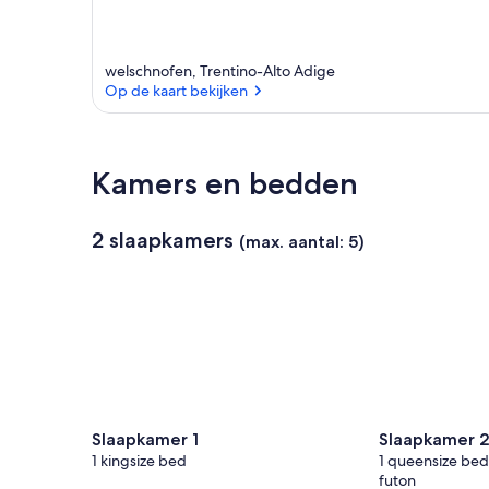
i
n
welschnofen, Trentino-Alto Adige
d
Op de kaart bekijken
i
t
Op de kaart bekijken
g
Kamers en bedden
e
b
i
2 slaapkamers
e
(max. aantal: 5)
d
Slaapkamer 1
Slaapkamer 
1 kingsize bed
1 queensize bed
futon