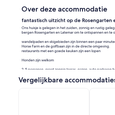
Over deze accommodatie
fantastisch uitzicht op de Rosengarten
Ons huisje is gelegen in het zuiden, zonnig en rustig gele
bergen Rosengarten en Latemar om te ontspannen en te 
wandelpaden en skigebieden zijn binnen een paar minute
Horse Farm en de golfbaan zijn in de directe omgeving.
restaurants met een goede keuken zijn een lopen
Honden zijn welkom
2-5 personen, groot zonnig terras, gazon, auto parkeren b
- toilet, volledig ingerichte keuken met vaatwasser, wasma
Vergelijkbare accommodatie
beddengoed en handdoeken zijn aanwezig.
Chalet karezza Facing ski slopes carezza 20 min f
Chalet karezz