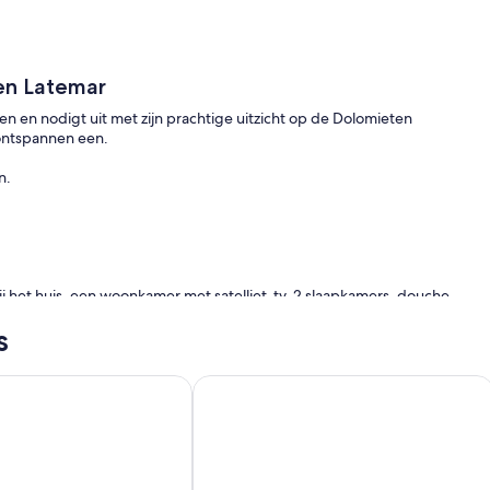
 en Latemar
gen en nodigt uit met zijn prachtige uitzicht op de Dolomieten
ontspannen een.
n.
ij het huis, een woonkamer met satelliet-tv, 2 slaapkamers, douche
chine.
s
rom BOLZANO altoadige
a Facing ski slopes carezza 20 min from BOLZANO altoadige
Architectenhuis Karersee, zicht op ro