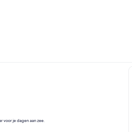
Kamer
Exterieur
en
ar voor je dagen aan zee.