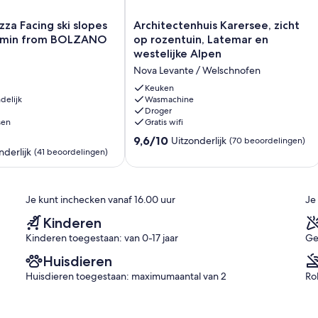
Architectenhuis
zza Facing ski slopes
Architectenhuis Karersee, zicht
Karersee,
0 min from BOLZANO
op rozentuin, Latemar en
zicht
westelijke Alpen
op
Nova Levante / Welschnofen
rozentuin,
Latemar
Keuken
delijk
en
Wasmachine
Droger
westelijke
sen
Gratis wifi
Alpen
Nova
9.6
9,6/10
Uitzonderlijk
(70 beoordelingen)
Levante
nderlijk
van
(41 beoordelingen)
/
10,
Welschnofen
Uitzonderlijk,
(70
Je kunt inchecken vanaf 16.00 uur
Je
beoordelingen)
n)
Kinderen
Kinderen toegestaan: van 0-17 jaar
Ge
Huisdieren
Huisdieren toegestaan: maximumaantal van 2
Ro