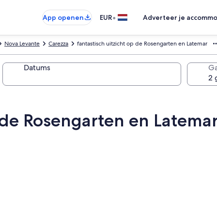
•
App openen
EUR
Adverteer je accommo
Nova Levante
Carezza
fantastisch uitzicht op de Rosengarten en Latemar
Datums
Ga
p de Rosengarten en Latema