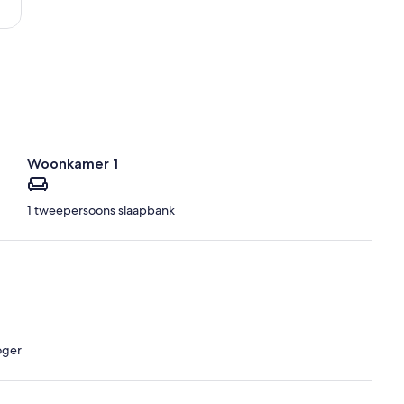
Woonkamer 1
1 tweepersoons slaapbank
oger