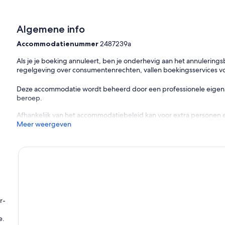
Algemene info
Accommodatienummer
2487239a
Als je je boeking annuleert, ben je onderhevig aan het annulerin
regelgeving over consumentenrechten, vallen boekingsservices v
Deze accommodatie wordt beheerd door een professionele eigenaar
beroep.
Afhankelijk van het accommodatiebeleid kan voor extra personen 
Meer weergeven
r-
e.