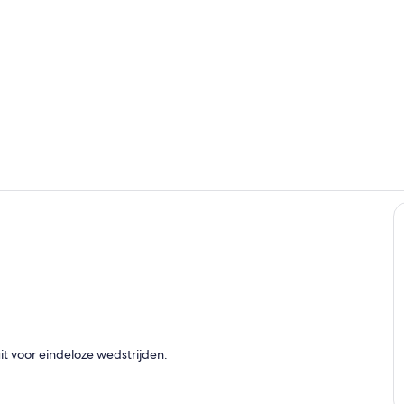
Dineren
Interieur
t voor eindeloze wedstrijden.