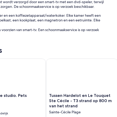
t wordt verzorgd door een smart-tv met een dvd-speler, terwijl
zorgen. De schoonmaakservice is op verzoek beschikbaar.
eler en een koffiezetapparaat/waterkoker. Elke kamer heeft een
oelkast, een kookplaat, een magnetron en een eetruimte. Elke
s voorzien van smart-tv. Een schoonmaakservice is op verzoek
e of in de directe omgeving. Mogelijk zijn toeslagen van
s
nd dunes
studio. Pets welcome!
Tussen Hardelot en Le Touquet Ste Cé
Tussen
e studio. Pets
Tussen Hardelot en Le Touquet
Hardelot
Ste Cécile - T3 strand op 800 m
en
van het strand
Le
Sainte-Cécile Plage
delijk
Touquet