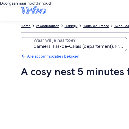
Doorgaan naar hoofdinhoud
Home
Vakantiehuizen
Frankrijk
Hauts-de-France
Twee Baai
Waar wil je naartoe?
Alle accommodaties bekijken
A cosy nest 5 minutes 
Fotogalerie
voor
A
cosy
nest
5