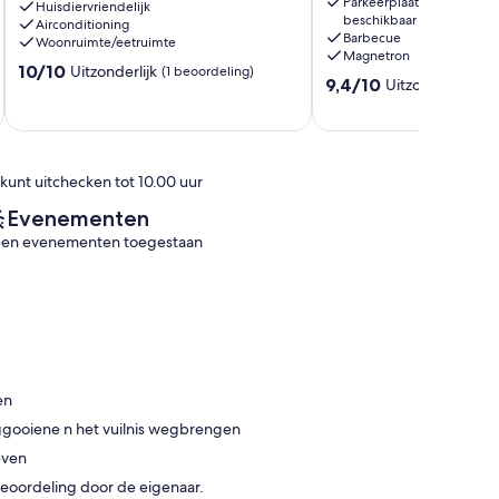
Parkeerplaatsen
rent
van
Huisdiervriendelijk
beschikbaar
-
Airconditioning
de
Barbecue
Woonruimte/eetruimte
Sainte-
zee
Magnetron
Cécile
Saint-
10.0
10/10
Uitzonderlijk
(1 beoordeling)
9.4
9,4/10
Uitzonderlijk
&#x1f30a;
Étienne-
(13
van
van
☀️
au-
10,
10,
Camiers
Mont
Uitzonderlijk,
Uitzonderlijk,
(1
(13
beoordeling)
 kunt uitchecken tot 10.00 uur
beoordelingen)
Evenementen
en evenementen toegestaan
en
eggooiene n het vuilnis wegbrengen
even
e beoordeling door de eigenaar.