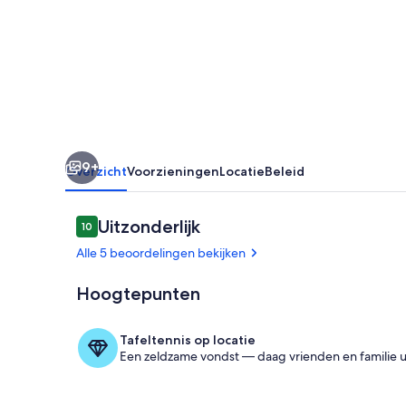
minutes
from
Ste
Cécile
beach
with
9+
3-
Overzicht
Voorzieningen
Locatie
Beleid
star
terrace
Beoordelingen
Uitzonderlijk
10
10 op 10 –
Alle 5 beoordelingen bekijken
Hoogtepunten
Privékeuken
Tafeltennis op locatie
Een zeldzame vondst — daag vrienden en familie ui