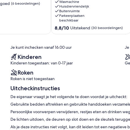
Ste
Wasmachine
 goed
(6 beoordelingen)
Cécile
Huisdiervriendelijk
Buitenruimte
-
Parkeerplaatsen
T3
beschikbaar
strand
8.8
op
8,8/10
Uitstekend
(30 beoordelingen)
van
800
n)
10,
m
Uitstekend,
van
Je kunt inchecken vanaf 16.00 uur
Je
(30
het
beoordelingen)
strand
Kinderen
Sainte-
Kinderen toegestaan: van 0-17 jaar
Ge
Cécile
Plage
Roken
Roken is niet toegestaan
Uitcheckinstructies
De eigenaar vraagt je het volgende te doen voordat je uitcheckt:
Gebruikte bedden aftrekken en gebruikte handdoeken verzamel
Persoonlijke voorwerpen verwijderen, restjes eten en drinken w
De lichten uitdoen, de deuren op slot doen en de sleutels terugg
Als je deze instructies niet volgt, kan dit leiden tot een negatiev