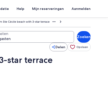
datie
Help
Mijn reserveringen
Aanmelden
m Ste Cécile beach with 3-star terrace
sten
Zoeken
Delen
Opslaan
3-star terrace