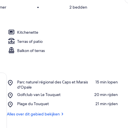
amer
•
2 bedden
Kitchenette
Terras of patio
Balkon of terras
Place,
Parc naturel régional des Caps et Marais
‪15 min lopen‬
Parc
d'Opale
naturel
Place,
Golfclub van Le Touquet
‪20 min rijden‬
régional
Golfclub
des
Place,
Plage du Touquet
‪21 min rijden‬
van
Caps
Plage
Le
et
du
Alles over dit gebied bekijken
Touquet
Marais
Touquet
d'Opale