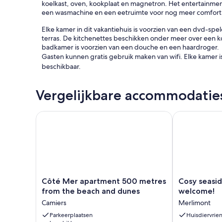
koelkast, oven, kookplaat en magnetron. Het entertainmen
een wasmachine en een eetruimte voor nog meer comfort 
Elke kamer in dit vakantiehuis is voorzien van een dvd-sp
terras. De kitchenettes beschikken onder meer over een k
badkamer is voorzien van een douche en een haardroger.
Gasten kunnen gratis gebruik maken van wifi. Elke kamer i
beschikbaar.
De onderstaande recreatieve activiteiten vind je ter plaats
Vergelijkbare accommodatie
toepassing.
Côté Mer apartment 500 metres from the beach a
Cosy seaside 
Côté
Cosy
Côté Mer apartment 500 metres
Cosy seasid
Mer
seaside
from the beach and dunes
welcome!
apartment
studio.
Camiers
Merlimont
500
Pets
metres
Parkeerplaatsen
welcome!
Huisdiervrien