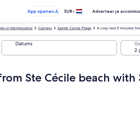
•
App openen
EUR
Adverteer je accommo
ën in Montreuillois
Camiers
Sainte-Cécile-Plage
A cosy nest 5 minutes fro
Datums
Ga
from Ste Cécile beach with 