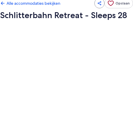
Alle accommodaties bekijken
Opslaan
Schlitterbahn Retreat - Sleeps 28
Fotogalerie
voor
Schlitterbahn
Retreat
-