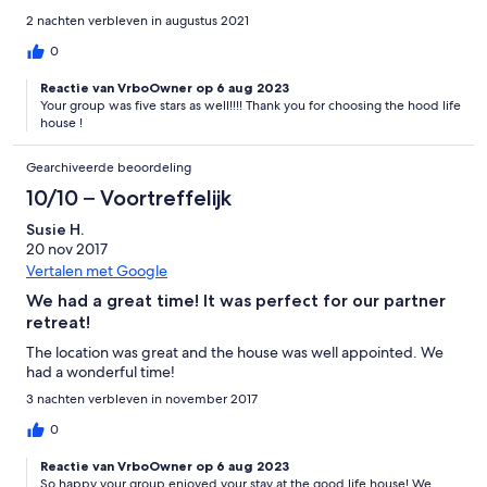
2 nachten verbleven in augustus 2021
0
Reactie van VrboOwner op 6 aug 2023
Your group was five stars as well!!!! Thank you for choosing the hood life
house !
Gearchiveerde beoordeling
10/10 – Voortreffelijk
Susie H.
20 nov 2017
Vertalen met Google
We had a great time! It was perfect for our partner
retreat!
The location was great and the house was well appointed. We
had a wonderful time!
3 nachten verbleven in november 2017
0
Reactie van VrboOwner op 6 aug 2023
So happy your group enjoyed your stay at the good life house! We