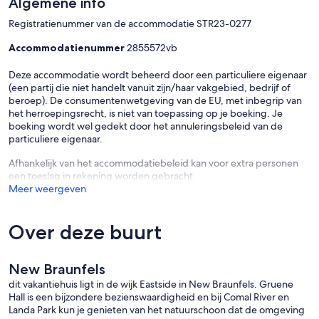
Algemene info
Whether you want to swim or tube in the crystal clear water of the
Comal River, enjoy the excitement of Schlitterbahn, shop
Registratienummer van de accommodatie STR23-0277
downtown, grab a bite to eat at the many downtown restaurants /
music venues, catch a game at a bar, take a quick drive to historic
Accommodatienummer
2855572vb
Gruene or just RELAX this is the home for you!
Deze accommodatie wordt beheerd door een particuliere eigenaar
(een partij die niet handelt vanuit zijn/haar vakgebied, bedrijf of
beroep). De consumentenwetgeving van de EU, met inbegrip van
Special Events Allowed - Perfect for family reunions,
het herroepingsrecht, is niet van toepassing op je boeking. Je
bachelor/bachelorette parties, wedding parties / receptions,
boeking wordt wel gedekt door het annuleringsbeleid van de
corporate retreats, birthday parties, graduation celebrations,
particuliere eigenaar.
Christmas parties, and company picnics or gatherings. Special
events must be approved in advance - Contact us for information
Afhankelijk van het accommodatiebeleid kan voor extra personen
and pricing.
een toeslag in rekening worden gebracht.
Meer weergeven
Bring your events to life at The CarriageHaus Retreat and Pavilion at
Over deze buurt
the Comal! Our historic property is designed to host a variety of
events from corporate retreats to family reunions. Included in your
rental are numerous spaces for socializing and entertaining
New Braunfels
outdoors, with outdoor kitchen and 1800 square foot private
dit vakantiehuis ligt in de wijk Eastside in New Braunfels. Gruene
entertainment barn with bar service area, indoor seated dining and
Hall is een bijzondere bezienswaardigheid en bij Comal River en
dance floor. Convenient access to the Comal River within easy
Landa Park kun je genieten van het natuurschoon dat de omgeving
walking distance. Want your event catered? We can recommend