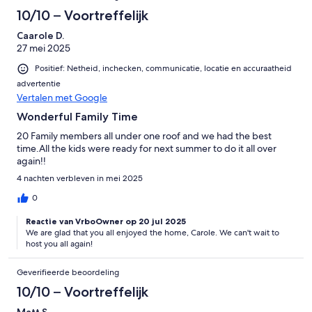
10/10 – Voortreffelijk
Caarole D.
27 mei 2025
Positief: Netheid, inchecken, communicatie, locatie en accuraatheid
advertentie
Vertalen met Google
Wonderful Family Time
20 Family members all under one roof and we had the best
time.All the kids were ready for next summer to do it all over
again!!
4 nachten verbleven in mei 2025
0
Reactie van VrboOwner op 20 jul 2025
We are glad that you all enjoyed the home, Carole. We can't wait to
host you all again!
Geverifieerde beoordeling
10/10 – Voortreffelijk
Matt S.