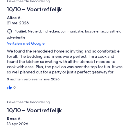
Geverifieerde beoordeling
reunion next year. Many thanks for providing such a beautiful,
clean, fun home for us to stay in!
10/10 – Voortreffelijk
* 1 mile walk to Wurstfest
Alice A.
* San Marcos with its outlets are 10 minutes away
21 mei 2026
* San Antonio/Austin are a short 30 minute drive.
Positief: Netheid, inchecken, communicatie, locatie en accuraatheid
advertentie
Vertalen met Google
We found the remodeled home so inviting and so comfortable
Other Things to Note:
for all. The bedding and linens were perfect. I'm a cook and
found the kitchen so inviting with all the utensils I needed to
o For guests who book on Airbnb - Max occupancy for this property
cook with ease. Plus, the pavilion was over the top for fun. It was
is more than 16 guests. If you will have more than 16 guests please
so well planned out for a party or just a perfect getaway for
message us as we will need to adjust the number for your booking.
family fun. A real man cave with pool table, fooze ball, scuffle
There is an additional guest fee of $25 per night per guest over the
3 nachten verbleven in mei 2026
board, piano, ping pong, piano, a perfect place to lay out the
base occupancy of 14 (2 per bedroom).
food for a buffet.
0
o The booking guest must be at least 25 years old.
Geverifieerde beoordeling
o Parties / events allowed - must be approved prior to booking and
will incur an additional fee. Please message us.
10/10 – Voortreffelijk
Rose A.
o Refunds for guests who booked through HomeAway / VRBO or
13 apr 2026
our direct website will be processed minus any credit card fees as
they are not refunded to the host