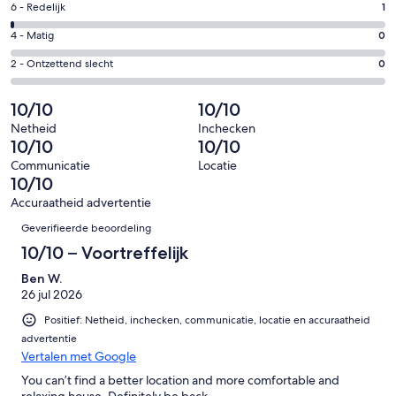
Uitstekend.
Gastenscore:
6 - Redelijk
1
-
146
6
Bedroom 6: 4 Twin XL beds
Goed.
Gastenscore:
4 - Matig
0
van
-
4
4
Bedroom 7: Daybed with pull out trundle and 2 Twin XL beds
151
Redelijk.
Gastenscore:
2 - Ontzettend slecht
0
van
-
beoordelingen
1
2
151
Matig.
van
-
10/10
10/10
beoordelingen
0
151
Ontzettend
Bedrooms 5, 6, and 7 share access to a full bathroom with walk-in
van
Netheid
Inchecken
beoordelingen
shower
slecht.
10/10
10/10
151
0
beoordelingen
Communicatie
Locatie
van
10/10
151
1800 square foot Game and Entertainment Pavilion with bar kitchen
Accuraatheid advertentie
beoordelingen
and half bathroom
Beoordelingen
Geverifieerde beoordeling
10/10 – Voortreffelijk
Ben W.
Guest Access:
26 jul 2026
Guests will have access to the entire home except for locked closets
Positief: Netheid, inchecken, communicatie, locatie en accuraatheid
used for supplies.
advertentie
Vertalen met Google
You can’t find a better location and more comfortable and
The Neighborhood:
relaxing house. Definitely be back.