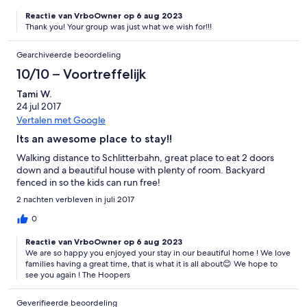
Reactie van VrboOwner op 6 aug 2023
Thank you! Your group was just what we wish for!!!
Gearchiveerde beoordeling
10/10 – Voortreffelijk
Tami W.
24 jul 2017
Vertalen met Google
Its an awesome place to stay!!
Walking distance to Schlitterbahn, great place to eat 2 doors
down and a beautiful house with plenty of room. Backyard
fenced in so the kids can run free!
2 nachten verbleven in juli 2017
0
Reactie van VrboOwner op 6 aug 2023
We are so happy you enjoyed your stay in our beautiful home ! We love
families having a great time, that is what it is all about😊 We hope to
see you again ! The Hoopers
Geverifieerde beoordeling