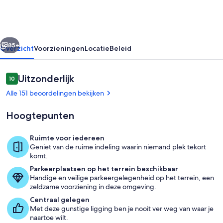
Sleeps
28
rige
Volgende
85+
Overzicht
Voorzieningen
Locatie
Beleid
Beoordelingen
Uitzonderlijk
10
10 op 10 –
Alle 151 beoordelingen bekijken
Hoogtepunten
Ruimte voor iedereen
Geniet van de ruime indeling waarin niemand plek tekort
Zwembad
komt.
Parkeerplaatsen op het terrein beschikbaar
Handige en veilige parkeergelegenheid op het terrein, een
zeldzame voorziening in deze omgeving.
Centraal gelegen
Met deze gunstige ligging ben je nooit ver weg van waar je
naartoe wilt.