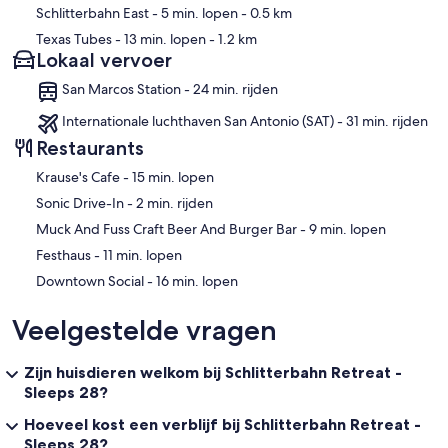
Schlitterbahn East
- 5 min. lopen
- 0.5 km
Texas Tubes
- 13 min. lopen
- 1.2 km
Lokaal vervoer
Living Room: At the rear entrance to the home, in the the living room
you'll find plenty of comfortable seating and a 75" UHD Smart TV.
San Marcos Station - 24 min. rijden
Living Room features a Coddle Me Luxury Queen Convertible Sofa
and and enjoys access to the Laundry room and full bathroom with
Internationale luchthaven San Antonio (SAT) - 31 min. rijden
Tub/Shower. The Coddle me Queen convertible sofa bed is not
Restaurants
your ordinary sofa bed. It converts to an 80”L x 60”W sleep surface
and feature sinuous springs and pocket coil mattress technology.
‪Krause's Cafe - ‬15 min. lopen
‪Sonic Drive-In - ‬2 min. rijden
‪Muck And Fuss Craft Beer And Burger Bar - ‬9 min. lopen
The Kitchen has been completely remodeled with floor to ceiling
‪Festhaus - ‬11 min. lopen
cabinetry, a farm house sink, and new stainless steel appliances.
The kitchen has all GE appliances - 5 burner gas cooktop with
‪Downtown Social - ‬16 min. lopen
electric oven with vent to the outside, side by side refrigerator /
freezer with ice and water in the door, and under counter
Veelgestelde vragen
microwave. There is also a Perlick undercounter ice machine,
reverse osmosis water dispenser at the sink and Keurig coffee
maker. There is a second side by side refrigerator / freezer in the
Zijn huisdieren welkom bij Schlitterbahn Retreat -
Pavilion.
Sleeps 28?
Hoeveel kost een verblijf bij Schlitterbahn Retreat -
Sleeps 28?