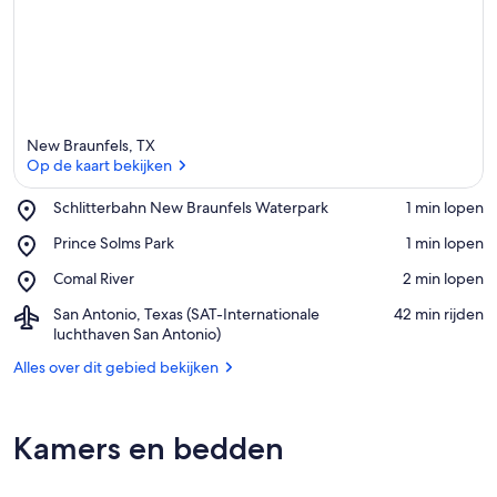
New Braunfels, TX
Op de kaart bekijken
Place,
Schlitterbahn New Braunfels Waterpark
‪1 min lopen‬
Schlitterbahn
Op de kaart bekijken
Place,
Prince Solms Park
‪1 min lopen‬
New
Prince
Braunfels
Place,
Comal River
‪2 min lopen‬
Solms
Waterpark
Comal
Park
Airport,
San Antonio, Texas (SAT-Internationale
‪42 min rijden‬
River
San
luchthaven San Antonio)
Antonio,
Alles over dit gebied bekijken
Texas
(SAT-
Internationale
luchthaven
Kamers en bedden
San
Antonio)