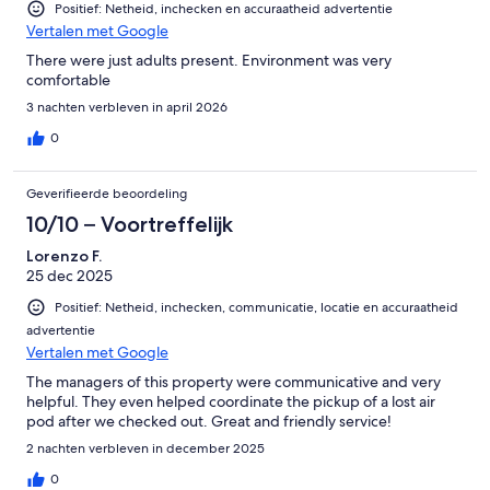
Positief: Netheid, inchecken en accuraatheid advertentie
Vertalen met Google
There were just adults present. Environment was very
Interaction with Guests:
comfortable
3 nachten verbleven in april 2026
This property is managed by RiverCity Hosting. We are only a text or
phone call away to help make your stay superb.
0
Geverifieerde beoordeling
10/10 – Voortreffelijk
Lorenzo F.
25 dec 2025
Positief: Netheid, inchecken, communicatie, locatie en accuraatheid
advertentie
Vertalen met Google
The managers of this property were communicative and very
helpful. They even helped coordinate the pickup of a lost air
pod after we checked out. Great and friendly service!
2 nachten verbleven in december 2025
0