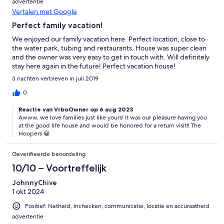
advertentie
Vertalen met Google
Perfect family vacation!
We enjoyed our family vacation here. Perfect location, close to
the water park, tubing and restaurants. House was super clean
and the owner was very easy to get in touch with. Will definitely
stay here again in the future! Perfect vacation house!
3 nachten verbleven in juli 2019
0
Reactie van VrboOwner op 6 aug 2023
Awww, we love families just like yours! It was our pleasure having you
at the good life house and would be honored for a return visit!! The
Hoopers 😀
Geverifieerde beoordeling
10/10 – Voortreffelijk
JohnnyChive
1 okt 2024
Positief: Netheid, inchecken, communicatie, locatie en accuraatheid
advertentie