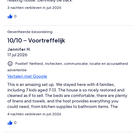
3 nachten verbleven in juli 2026
The home is right in the middle of the action! Directly adjacent to
Schlitterbahn and only a 5 minute walk to the City Tube Shoot for a
0
float down the Comal. Exit at the last public exit & enjoy an 8 minute
walk back to the home. Relax - Recharge - Repeat!
Geverifieerde beoordeling
10/10 – Voortreffelijk
Short walk to shopping, dining, and live music venues in Downtown
Jennifer H.
New Braunfels. 5 minute drive to Gruene.
17 jul 2026
Positief: Netheid, inchecken, communicatie, locatie en accuraatheid
advertentie
Getting Around:
Vertalen met Google
This is an amazing set up. We stayed here with 4 families,
All things New Braunfels and Gruene are less than 1.5 miles in either
including 7 kids aged 7-13. The house is so nicely restored and
direction
cleaned as if to sell. The beds are comfortable, there are plenty
of linens and towels, and the host provides everything you
* 9 minute walk to Main entrance to Schlitterbahn
could need, from kitchen supplies to bathroom items. The
pavilion in the back of the property is so very cool. It rained most
* River Outfitters are a stone's throw from the home
4 nachten verbleven in juli 2026
of our visit, so we weren’t able to go tubing and our time at
Schlitterbahn was abbreviated, but the kids didn’t even notice.
0
* 5 minute walk to Comal River Tube shoot
All in all this place and the hosts deserve every bit of 10/10
rating. My mom is already talking about going back for another
* 8 minute walk back to home from Last Comal River tuber's exit