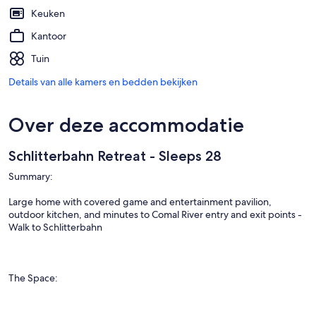
Keuken
Kantoor
Tuin
Details van alle kamers en bedden bekijken
Over deze accommodatie
Schlitterbahn Retreat - Sleeps 28
Summary:
Large home with covered game and entertainment pavilion,
outdoor kitchen, and minutes to Comal River entry and exit points -
Walk to Schlitterbahn
The Space:
Your large group will not find a better more family friendly location
than CarriageHaus Retreat & Pavilion at the Comal! Home rental