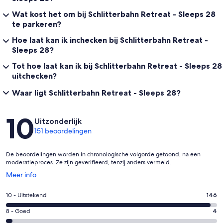
The Dining Room holds a 9 foot table that can extend to 12 feet in
Wat kost het om bij Schlitterbahn Retreat - Sleeps 28
length to accommodate up to 14 people for a meal together under
beautiful beaded chandeliers.
te parkeren?
Hoe laat kan ik inchecken bij Schlitterbahn Retreat -
Sleeps 28?
Bedroom 1: King Bed; En-suite full bathroom with walk in shower
Tot hoe laat kan ik bij Schlitterbahn Retreat - Sleeps 28
uitchecken?
Bedroom 2: Two Queen Beds, Twin Daybed with roll-out trundle;
En-suite full bathroom with walk-in shower
Waar ligt Schlitterbahn Retreat - Sleeps 28?
Bedroom 3: Two Queen Beds, En-suite full bathroom with walk-in
shower
Beoordelingen
10
Uitzonderlijk
151 beoordelingen
Second floor
De beoordelingen worden in chronologische volgorde getoond, na een
moderatieproces. Ze zijn geverifieerd, tenzij anders vermeld.
Opent
Meer info
in
Bedroom 4: King bed; En-suite full bathroom with walk-in shower
een
Gastenscore:
10 - Uitstekend
146
nieuw
10
venster
Gastenscore:
8 - Goed
4
-
Bedroom 5: King Bed and 2 Twin XL beds
8