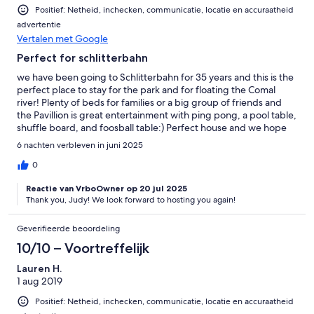
Positief: Netheid, inchecken, communicatie, locatie en accuraatheid
advertentie
Vertalen met Google
Perfect for schlitterbahn
we have been going to Schlitterbahn for 35 years and this is the
perfect place to stay for the park and for floating the Comal
river! Plenty of beds for families or a big group of friends and
the Pavillion is great entertainment with ping pong, a pool table,
shuffle board, and foosball table:) Perfect house and we hope
to be back next year!!
6 nachten verbleven in juni 2025
0
Reactie van VrboOwner op 20 jul 2025
Thank you, Judy! We look forward to hosting you again!
Geverifieerde beoordeling
10/10 – Voortreffelijk
Lauren H.
1 aug 2019
Positief: Netheid, inchecken, communicatie, locatie en accuraatheid