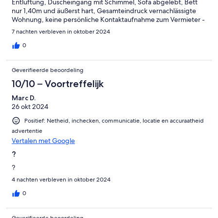
Entlüftung, Duscheingang mit Schimmel, Sofa abgelebt, Bett
nur 1,40m und äußerst hart, Gesamteindruck vernachlässigte
Wohnung, keine persönliche Kontaktaufnahme zum Vermieter -
nur über e-mail
7 nachten verbleven in oktober 2024
0
Geverifieerde beoordeling
10/10 – Voortreffelijk
Marc D.
26 okt 2024
Positief: Netheid, inchecken, communicatie, locatie en accuraatheid
advertentie
Vertalen met Google
?
?
4 nachten verbleven in oktober 2024
0
Geverifieerde beoordeling