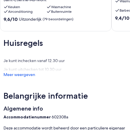
Wasma
met
de
tuin
Keuken
Wasmachine
buurt
Barbe
Airconditioning
Buitenruimte
en
van
9.4
terras
de
9,4/10
9.6
9,6/10
Uitzonderlijk
(79 beoordelingen)
van
in
zee
van
10,
de
Saint-
10,
Uitzonder
buurt
Étienne
Uitzonderlijk,
(13
van
au-
(79
Huisregels
beoorde
de
Mont
beoordelingen)
zee
Saint-
Étienne-
Je kunt inchecken vanaf 12.30 uur
Au-
Je kunt uitchecken tot 10.30 uur
Mont
Meer weergeven
Belangrijke informatie
Algemene info
Accommodatienummer
602308a
Deze accommodatie wordt beheerd door een particuliere eigenaar