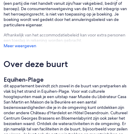
(een partij die niet handelt vanuit zijn/haar vakgebied, bedrijf of
beroep). De consumentenwetgeving van de EU, met inbegrip van
het herroepingsrecht, is niet van toepassing op je boeking. Je
boeking wordt wel gedekt door het annuleringsbeleid van de
particuliere eigenaar.
Afhankelijk van het accommodatiebeleid kan voor extra personen
een toeslag in rekening worden gebracht.
Meer weergeven
Over deze buurt
Equihen-Plage
dit appartement bevindt zich zowel in de buurt van pretparken als
vlak bij het strand in Equihen-Plage. Voor wat culturele
hoogtepunten maak je een uitstap naar Musée du Libérateur Casa
San Martin en Maison de la Beurière en een aantal
bezienswaardigheden die je in de omgeving kunt ontdekken zijn
onder andere Château d'Hardelot en Hôtel Desandrouin. Cultureel
Centrum Georges Brassens en Bloemenlabyrint zijn ook zeker het
bezoeken waard. Ontdek de wateractiviteiten in de omgeving. Er
zijn namelijk tal van faciliteiten in de buurt, bijvoorbeeld voor zeilen