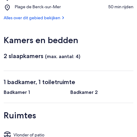
Nausicaä
régional
Place,
Plage de Berck-sur-Mer
‪50 min rijden‬
Centre
des
Plage
National
Caps
de
Alles over dit gebied bekijken
de
et
Berck-
la
Marais
sur-
Mer
d'Opale
Mer
Kamers en bedden
2 slaapkamers
(max. aantal: 4)
1 badkamer, 1 toiletruimte
Badkamer 1
Badkamer 2
Ruimtes
Vlonder of patio