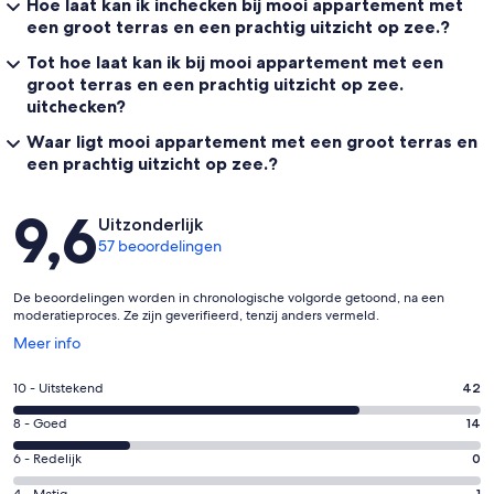
Hoe laat kan ik inchecken bij mooi appartement met
een groot terras en een prachtig uitzicht op zee.?
Tot hoe laat kan ik bij mooi appartement met een
groot terras en een prachtig uitzicht op zee.
uitchecken?
Waar ligt mooi appartement met een groot terras en
een prachtig uitzicht op zee.?
Beoordelingen
9,6
Uitzonderlijk
57 beoordelingen
De beoordelingen worden in chronologische volgorde getoond, na een
moderatieproces. Ze zijn geverifieerd, tenzij anders vermeld.
Opent
Meer info
in
een
Gastenscore:
10 - Uitstekend
42
nieuw
10
venster
Gastenscore:
8 - Goed
14
-
8
Uitstekend.
Gastenscore:
6 - Redelijk
0
-
42
6
4 - Matig
1