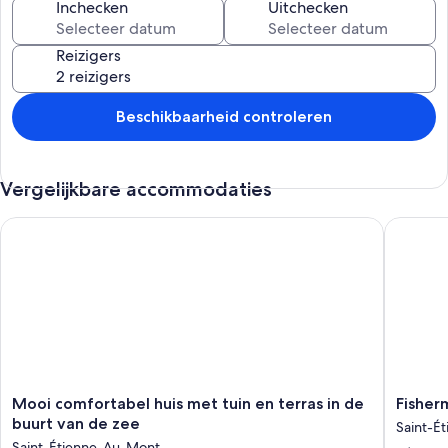
Inchecken
Uitchecken
Reizigers
Beschikbaarheid controleren
Vergelijkbare accommodaties
Mooi comfortabel huis met tuin en terras in de buurt van de 
Fisherma
Mooi
Fisherm
Mooi comfortabel huis met tuin en terras in de
Fisher
comfortabel
huis
buurt van de zee
Saint-É
huis
in
Saint-Étienne-Au-Mont