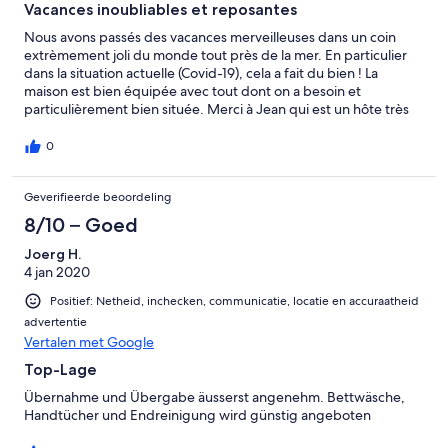
Vacances inoubliables et reposantes
Nous avons passés des vacances merveilleuses dans un coin
extrèmement joli du monde tout près de la mer. En particulier
dans la situation actuelle (Covid-19), cela a fait du bien ! La
maison est bien équipée avec tout dont on a besoin et
particulièrement bien située. Merci à Jean qui est un hôte très
aimable et toujours prêt à aider ! Nous reviendrons !
0
Geverifieerde beoordeling
8/10 – Goed
Joerg H.
4 jan 2020
Positief: Netheid, inchecken, communicatie, locatie en accuraatheid
advertentie
Vertalen met Google
Top-Lage
Übernahme und Übergabe äusserst angenehm. Bettwäsche,
Handtücher und Endreinigung wird günstig angeboten