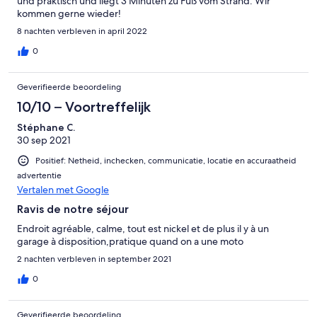
und praktisch und liegt 3 Minuten zu Fuß vom Strand. Wir
kommen gerne wieder!
8 nachten verbleven in april 2022
0
Geverifieerde beoordeling
10/10 – Voortreffelijk
Stéphane C.
30 sep 2021
Positief: Netheid, inchecken, communicatie, locatie en accuraatheid
advertentie
Vertalen met Google
Ravis de notre séjour
Endroit agréable, calme, tout est nickel et de plus il y à un
garage à disposition,pratique quand on a une moto
2 nachten verbleven in september 2021
0
Geverifieerde beoordeling