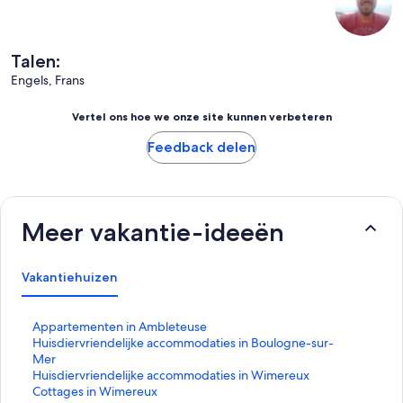
Talen:
Engels, Frans
Vertel ons hoe we onze site kunnen verbeteren
Feedback delen
Meer vakantie-ideeën
Vakantiehuizen
L
Appartementen in Ambleteuse
i
L
Huisdiervriendelijke accommodaties in Boulogne-sur-
n
i
Mer
k
n
L
Huisdiervriendelijke accommodaties in Wimereux
o
k
i
L
Cottages in Wimereux