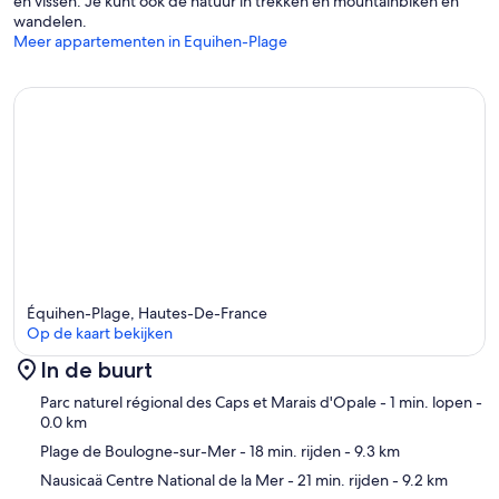
en vissen. Je kunt ook de natuur in trekken en mountainbiken en
wandelen.
Meer appartementen in Equihen-Plage
Équihen-Plage, Hautes-De-France
Op de kaart bekijken
In de buurt
Kaart
Parc naturel régional des Caps et Marais d'Opale
- 1 min. lopen
-
0.0 km
Plage de Boulogne-sur-Mer
- 18 min. rijden
- 9.3 km
Nausicaä Centre National de la Mer
- 21 min. rijden
- 9.2 km