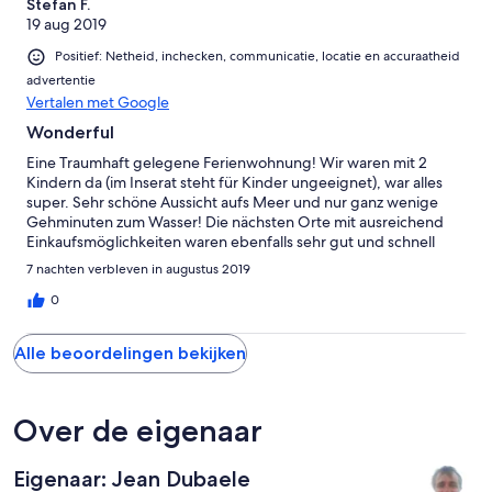
Stefan F.
19 aug 2019
Positief: Netheid, inchecken, communicatie, locatie en accuraatheid
advertentie
Vertalen met Google
Wonderful
Eine Traumhaft gelegene Ferienwohnung! Wir waren mit 2
Kindern da (im Inserat steht für Kinder ungeeignet), war alles
super. Sehr schöne Aussicht aufs Meer und nur ganz wenige
Gehminuten zum Wasser! Die nächsten Orte mit ausreichend
Einkaufsmöglichkeiten waren ebenfalls sehr gut und schnell
erreichbar. Alles in allem ein wunderschöner Urlaub, wir
7 nachten verbleven in augustus 2019
kommen auf jeden Fall wieder!
0
Alle beoordelingen bekijken
Over de eigenaar
Eigenaar: Jean Dubaele