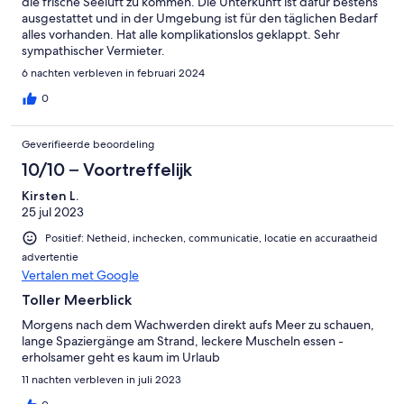
die frische Seeluft zu kommen. Die Unterkunft ist dafür bestens
ausgestattet und in der Umgebung ist für den täglichen Bedarf
alles vorhanden. Hat alle komplikationslos geklappt. Sehr
sympathischer Vermieter.
6 nachten verbleven in februari 2024
0
Geverifieerde beoordeling
10/10 – Voortreffelijk
Kirsten L.
25 jul 2023
Positief: Netheid, inchecken, communicatie, locatie en accuraatheid
advertentie
Vertalen met Google
Toller Meerblick
Morgens nach dem Wachwerden direkt aufs Meer zu schauen,
lange Spaziergänge am Strand, leckere Muscheln essen -
erholsamer geht es kaum im Urlaub
11 nachten verbleven in juli 2023