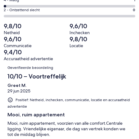
Goed.
Gastenscore:
van
-
14
4
57
Redelijk.
Gastenscore:
2 - Ontzettend slecht
0
van
-
beoordelingen
0
2
57
Matig.
van
-
9,8/10
9,6/10
beoordelingen
1
57
Ontzettend
van
Netheid
Inchecken
beoordelingen
slecht.
9,6/10
9,8/10
57
0
beoordelingen
Communicatie
Locatie
van
9,4/10
57
Accuraatheid advertentie
beoordelingen
Beoordelingen
Geverifieerde beoordeling
10/10 – Voortreffelijk
Greet M.
29 jun 2025
Positief: Netheid, inchecken, communicatie, locatie en accuraatheid
advertentie
Mooi, ruim appartement
Mooi, ruim appartement, voorzien van alle comfort.Centrale
ligging. Vriendelijke eigenaar, de dag van vertrek konden we
tot de middag blijven.