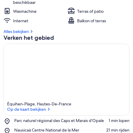
beschikbaar
Wasmachine
Terras of patio
Internet
Balkon of terras
Alles bekijken
Verken het gebied
Équihen-Plage, Hautes-De-France
Op de kaart bekijken
Place,
Parc naturel régional des Caps et Marais d'Opale
‪1 min lopen‬
Parc
Op de kaart bekijken
Place,
Nausicaä Centre National de la Mer
‪21 min rijden‬
naturel