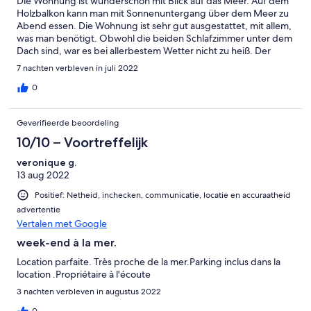
Die Wohnung ist wunderschön mit Blick auf das Meer. Auf dem
Holzbalkon kann man mit Sonnenuntergang über dem Meer zu
Abend essen. Die Wohnung ist sehr gut ausgestattet, mit allem,
was man benötigt. Obwohl die beiden Schlafzimmer unter dem
Dach sind, war es bei allerbestem Wetter nicht zu heiß. Der
Strand ist fußläufig erreichbar. Auch ein Bäcker und ein kleiner
7 nachten verbleven in juli 2022
Supermarkt sind nur ca. 700 m entfernt. Meiner Freundin und
mir gefiel das Restaurant la Brise um die Ecke, das Kind war vom
0
Pizzaautomaten am Campingplatz fasziniert... Der Kontakt mit
dem Vermieter und die Schlüsselübergabe war sehr nett und
Geverifieerde beoordeling
unkompliziert.
10/10 – Voortreffelijk
veronique g.
13 aug 2022
Positief: Netheid, inchecken, communicatie, locatie en accuraatheid
advertentie
Vertalen met Google
week-end à la mer.
Location parfaite. Très proche de la mer.Parking inclus dans la
location .Propriétaire à l'écoute
3 nachten verbleven in augustus 2022
0