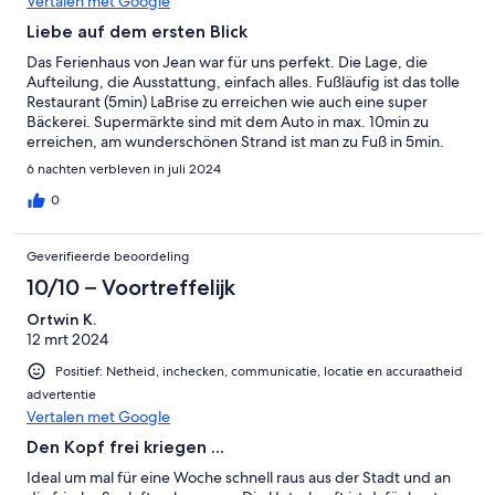
Vertalen met Google
Liebe auf dem ersten Blick
Das Ferienhaus von Jean war für uns perfekt. Die Lage, die
Aufteilung, die Ausstattung, einfach alles. Fußläufig ist das tolle
Restaurant (5min) LaBrise zu erreichen wie auch eine super
Bäckerei. Supermärkte sind mit dem Auto in max. 10min zu
erreichen, am wunderschönen Strand ist man zu Fuß in 5min.
Der Kontakt mit Jean war super einfach und freundlich.
6 nachten verbleven in juli 2024
0
Geverifieerde beoordeling
10/10 – Voortreffelijk
Ortwin K.
12 mrt 2024
Positief: Netheid, inchecken, communicatie, locatie en accuraatheid
advertentie
Vertalen met Google
Den Kopf frei kriegen ...
Ideal um mal für eine Woche schnell raus aus der Stadt und an