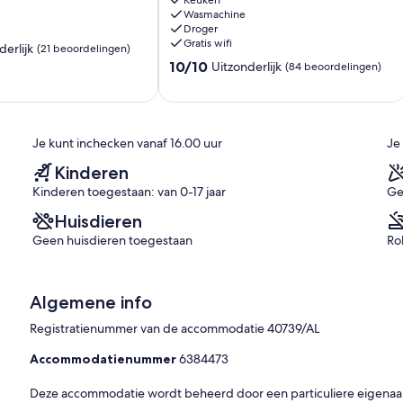
Keuken
rondom
Wasmachine
Droger
-
Gratis wifi
Praia
derlijk
(21 beoordelingen)
da
10.0
10/10
Uitzonderlijk
(84 beoordelingen)
Barra
van
-
10,
Casa
Uitzonderlijk,
n)
Indigo
(84
Je kunt inchecken vanaf 16.00 uur
Je
Ilhavo
beoordelingen)
Kinderen
Kinderen toegestaan: van 0-17 jaar
Ge
Huisdieren
Geen huisdieren toegestaan
Ro
Algemene info
Registratienummer van de accommodatie 40739/AL
Accommodatienummer
6384473
Deze accommodatie wordt beheerd door een particuliere eigenaar (e