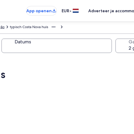
•
App openen
EUR
Adverteer je accommo
ção
typisch Costa Nova huis
Datums
Ga
is