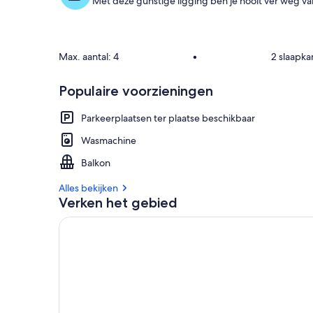
Met deze gunstige ligging ben je nooit ver weg van
Max. aantal: 4
•
2 slaapk
Populaire voorzieningen
Parkeerplaatsen ter plaatse beschikbaar
Wasmachine
Balkon
Alles bekijken
Verken het gebied