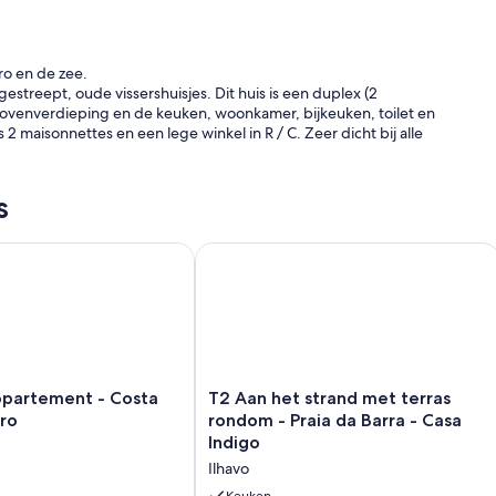
ro en de zee.
estreept, oude vissershuisjes. Dit huis is een duplex (2
ovenverdieping en de keuken, woonkamer, bijkeuken, toilet en
2 maisonnettes en een lege winkel in R / C. Zeer dicht bij alle
s
rtement - Costa Nova - Aveiro
T2 Aan het strand met terras rondom -
T2
ppartement - Costa
T2 Aan het strand met terras
Aan
ro
rondom - Praia da Barra - Casa
het
Indigo
strand
Ilhavo
met
terras