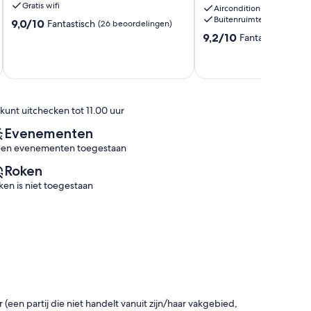
Gratis wifi
Airconditioning
da
Buitenruimte
9.0
9,0/10
Fantastisch
(26 beoordelingen)
Beira
van
9.2
Mar
9,2/10
Fantastisch
(34 b
10,
van
Aveiro
Fantastisch,
10,
(26
Fantastisch,
beoordelingen)
(34
beoordelingen)
 kunt uitchecken tot 11.00 uur
Evenementen
en evenementen toegestaan
Roken
ken is niet toegestaan
en partij die niet handelt vanuit zijn/haar vakgebied,