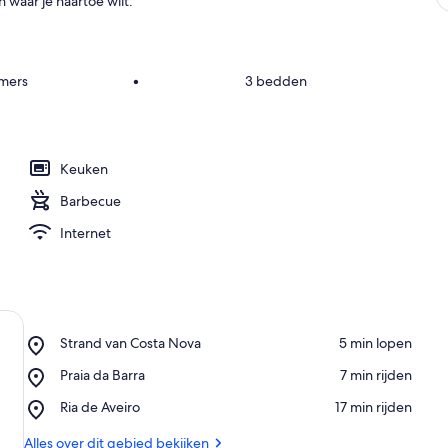
 waar je naartoe wilt.
amers
•
3 bedden
Keuken
Barbecue
Internet
Place,
Strand van Costa Nova
‪5 min lopen‬
Strand
Place,
Praia da Barra
‪7 min rijden‬
van
Praia
Costa
Place,
Ria de Aveiro
‪17 min rijden‬
da
Nova
Ria
Barra
de
Alles over dit gebied bekijken