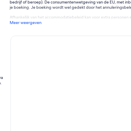
bedrijf of beroep). De consumentenwetgeving van de EU, met inbeg
je boeking. Je boeking wordt wel gedekt door het annuleringsbelei
Afhankelijk van het accommodatiebeleid kan voor extra personen 
Meer weergeven
va
.