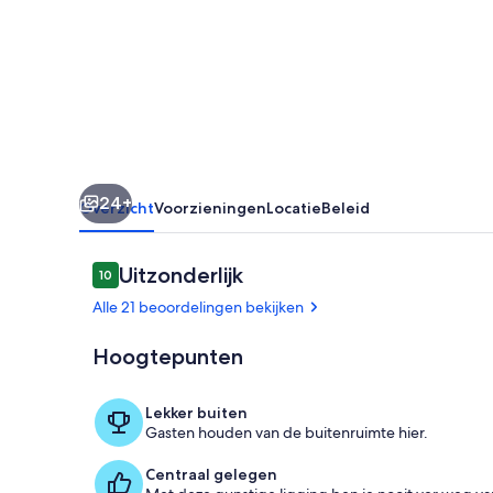
24+
Overzicht
Voorzieningen
Locatie
Beleid
Beoordelingen
Uitzonderlijk
10
10 op 10 –
Alle 21 beoordelingen bekijken
Hoogtepunten
Exterieur
Lekker buiten
Gasten houden van de buitenruimte hier.
Centraal gelegen