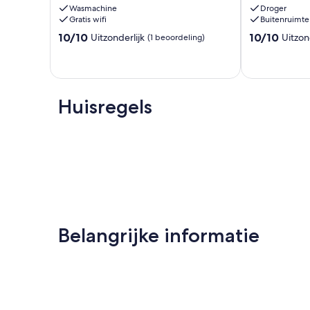
Wasmachine
Droger
e
Aveiro
Gratis wifi
Buitenruimte
o
Aveiro
10.0
10.0
mar
10/10
10/10
Uitzonderlijk
Uitzon
(1 beoordeling)
van
van
Gafanha
10,
10,
da
Uitzonderlijk,
Uitzonderlijk,
Nazaré
(1
(21
beoordeling)
beoordelinge
Huisregels
Belangrijke informatie