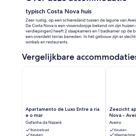
typisch Costa Nova huis
Zeer rustig, op een schiereiland tussen de lagune van Avei
De Costa Nova is een vissersdorpje bekend om zijn huizen g
verdiepingen) heeft 2 slaapkamers en 1 badkamer op de b
een overdekt terras beneden. In het gebouw zijn er slechts 
winkels en restaurants.
Vergelijkbare accommodatie
Apartamento de Luxo Entre a ria e o mar
Zeezicht appa
Apartamento
Zeezicht
Apartamento de Luxo Entre a ria
Zeezicht a
de
appartement
e o mar
Nova - Avei
Luxo
-
Gafanha da Nazaré
Aveiro
Entre
Costa
a
Bubbelbad
Nova
Keuken
Keuken
Wasmachine
ria
-