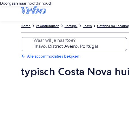
Doorgaan naar hoofdinhoud
Home
Vakantiehuizen
Portugal
Ilhavo
Gafanha da Encarna
Waar wil je naartoe?
Alle accommodaties bekijken
typisch Costa Nova hu
Fotogalerie
voor
typisch
Costa
Nova
huis