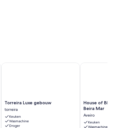
 Praia da Barra - Casa Indigo
Torreira Luxe gebouw
House of Blue Door - B
Torreira
House
Torreira Luxe gebouw
House of Blue Door -
Luxe
of
Beira Mar
torreira
gebouw
Blue
Aveiro
Keuken
torreira
Door
Wasmachine
-
Keuken
Droger
Wasmachine
Bairro