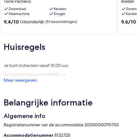
Torre Pacheco
Roldán
Villa
villa
-
Zwembad
Keuken
met
Zwem
Wasmachine
Droger
Keuke
6
privé
personen,
zwemb
9.4
9.6
9,4/10
9,6/10
Uitzonderlijk
(51 beoordelingen)
eigen
en
van
van
zwembad,
jacuzzi
10,
10,
golfbaan
op
Uitzonderlijk,
Uitzonder
op
een
(51
(34
Huisregels
het
prachtig
beoordelingen)
beoorde
terrein.
Golf
Torre
Resort
Pacheco
Roldán
Je kunt inchecken vanaf 15.00 uur
Je kunt uitchecken tot 09.00 uur
Meer weergeven
Belangrijke informatie
Algemene info
Registratienummer van de accommodatie 30030000791753
Accommodatienummer
8132725