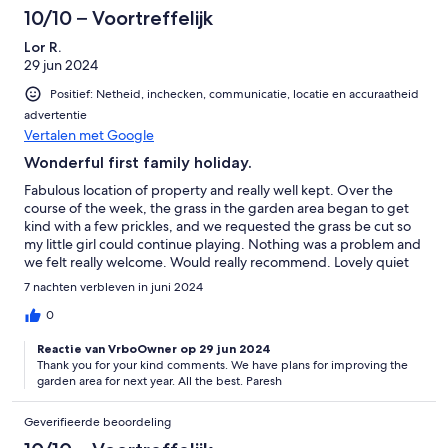
10/10 – Voortreffelijk
Lor R.
29 jun 2024
Positief: Netheid, inchecken, communicatie, locatie en accuraatheid
advertentie
Vertalen met Google
Wonderful first family holiday.
Fabulous location of property and really well kept. Over the
course of the week, the grass in the garden area began to get
kind with a few prickles, and we requested the grass be cut so
my little girl could continue playing. Nothing was a problem and
we felt really welcome. Would really recommend. Lovely quiet
location on the gold resort, with plenty of amenities nearby.
7 nachten verbleven in juni 2024
Would definitely stay here again if looking to come back to the
area. Thank you Paresh for your villa for the week. Very
0
impressed
Reactie van VrboOwner op 29 jun 2024
Thank you for your kind comments. We have plans for improving the
garden area for next year. All the best. Paresh
Geverifieerde beoordeling