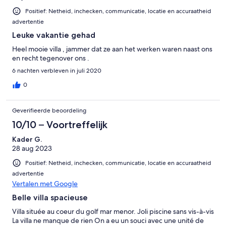
maybe they should change to the new chemicals permanently?
Positief: Netheid, inchecken, communicatie, locatie en accuraatheid
- no communal pool as stated in the advert, also no restaurants
advertentie
open during the day on site which was a shame. Great trip
Leuke vakantie gehad
though!
Heel mooie villa , jammer dat ze aan het werken waren naast ons
en recht tegenover ons .
6 nachten verbleven in juli 2020
0
Geverifieerde beoordeling
10/10 – Voortreffelijk
Kader G.
28 aug 2023
Positief: Netheid, inchecken, communicatie, locatie en accuraatheid
advertentie
Vertalen met Google
Belle villa spacieuse
Villa située au coeur du golf mar menor. Joli piscine sans vis-à-vis
La villa ne manque de rien On a eu un souci avec une unité de