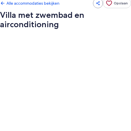
Alle accommodaties bekijken
Opslaan
Villa met zwembad en
airconditioning
Fotogalerie
voor
Villa
met