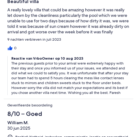
Beautiful villa
A really lovely villa that could be amazing however it was really
let down by the cleanliness particularly the pool which we were
unable to use for two days because of how dirty it was, we were
told it was because of sun cream however it was already dirty on
arrival and got worse over the week before it was finally
cleaned. Was really disappointed to send Parish an email after
9 nachten verbleven in juli 2023
we left the villa with the details of our disappointment and he
did not bother to reply. The complex the villa is on is amazing
0
would definitely go again however would stay in a different villa.
Reactie van VrboOwner op 10 aug 2023
The previous guests prior to your arrival were extremely happy with
their stay and once you informed us of your issues, we attended and
did what we could to satisfy you. It was unfortunate that after your stay
our team had to spend 5 hours clearing the mess like contact lenses
stuck to mirrors and children sweets stuck to the floor under beds.
However sorry the villa did not match your expectations and its best if
you chose another villa next time. Wishing you all the best. Paresh
Geverifieerde beoordeling
8/10 – Goed
William M.
30 jun 2025
Positief: Netheid, inchecken, communicatie, locatie en accuraatheid