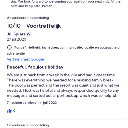
stay. We look forward to welcoming you again on your next visit. All the
best and keep safe. Paresh
Geverifieerde beoordeling
10/10 – Voortreffelijk
Jill Spiers W.
27 jul 2023
Positief: Netheid, inchecken, communicatie, locatie en accuraatheid
advertentie
Vertalen met Google
Peaceful, fabulous holiday
We are just back from a week in the villa and had a great time.
There was everything we needed for a relaxing family break.
The pool was perfect and the resort was quiet and just what we
needed. Host was helpful and always responded quickly to any
messages and sorted out airport pick up which was so helpful.
Great location for everything and no need to go anywhere else.
7 nachten verbleven in juli 2023
Thank you. Will definitely be returning
0
Geverifieerde beoordeling