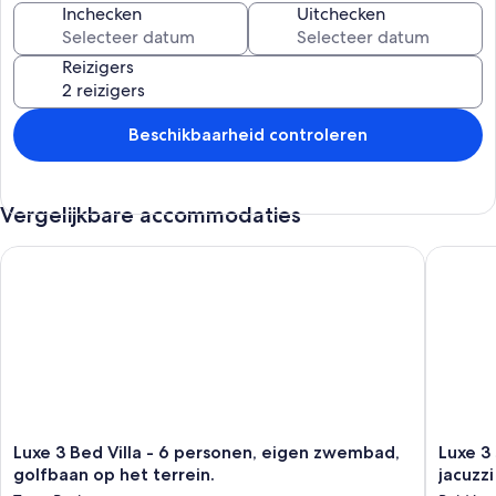
Inchecken
Uitchecken
Reizigers
Beschikbaarheid controleren
Vergelijkbare accommodaties
Luxe 3 Bed Villa - 6 personen, eigen zwembad, golfbaan op he
Luxe 3 s
Luxe
Luxe
Luxe 3 Bed Villa - 6 personen, eigen zwembad,
Luxe 3
3
3
golfbaan op het terrein.
jacuzz
Bed
slaapka