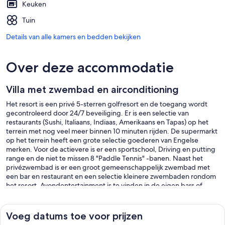
Keuken
Tuin
Details van alle kamers en bedden bekijken
Over deze accommodatie
Villa met zwembad en airconditioning
Het resort is een privé 5-sterren golfresort en de toegang wordt
gecontroleerd door 24/7 beveiliging. Er is een selectie van
restaurants (Sushi, Italiaans, Indiaas, Amerikaans en Tapas) op het
terrein met nog veel meer binnen 10 minuten rijden. De supermarkt
op het terrein heeft een grote selectie goederen van Engelse
merken. Voor de actievere is er een sportschool, Driving en putting
range en de niet te missen 8 "Paddle Tennis" -banen. Naast het
privézwembad is er een groot gemeenschappelijk zwembad met
een bar en restaurant en een selectie kleinere zwembaden rondom
het resort. Avondentertainment is te vinden in de eigen bars of
nachtclub net buiten het resort en het 5-sterrenhotel in het
centrum van het resort biedt dagelijks entertainment voor kinderen
en livemuziek tijdens de belangrijkste vakantieperiodes.
Voeg datums toe voor prijzen