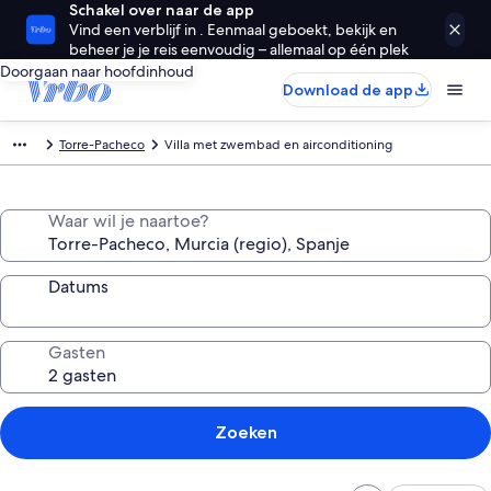
Schakel over naar de app
Vind een verblijf in . Eenmaal geboekt, bekijk en
beheer je je reis eenvoudig – allemaal op één plek
Doorgaan naar hoofdinhoud
Download de app
Torre-Pacheco
Villa met zwembad en airconditioning
Waar wil je naartoe?
Datums
Gasten
Zoeken