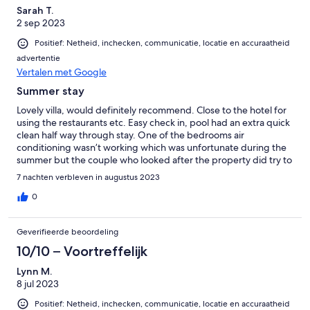
Sarah T.
2 sep 2023
Positief: Netheid, inchecken, communicatie, locatie en accuraatheid
advertentie
Vertalen met Google
Summer stay
Lovely villa, would definitely recommend. Close to the hotel for
using the restaurants etc. Easy check in, pool had an extra quick
clean half way through stay. One of the bedrooms air
conditioning wasn’t working which was unfortunate during the
summer but the couple who looked after the property did try to
get someone out to fix while we were there. Only thing missing
7 nachten verbleven in augustus 2023
for me was furniture on the balcony, as I would of loved to have
sat up there in the nights. Overall would definitely come back
0
Geverifieerde beoordeling
10/10 – Voortreffelijk
Lynn M.
8 jul 2023
Positief: Netheid, inchecken, communicatie, locatie en accuraatheid