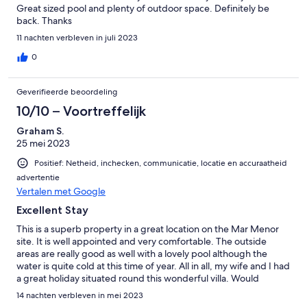
Great sized pool and plenty of outdoor space. Definitely be
back. Thanks
11 nachten verbleven in juli 2023
0
Geverifieerde beoordeling
10/10 – Voortreffelijk
Graham S.
25 mei 2023
Positief: Netheid, inchecken, communicatie, locatie en accuraatheid
advertentie
Vertalen met Google
Excellent Stay
This is a superb property in a great location on the Mar Menor
site. It is well appointed and very comfortable. The outside
areas are really good as well with a lovely pool although the
water is quite cold at this time of year. All in all, my wife and I had
a great holiday situated round this wonderful villa. Would
definitely consider booking this property again.
14 nachten verbleven in mei 2023