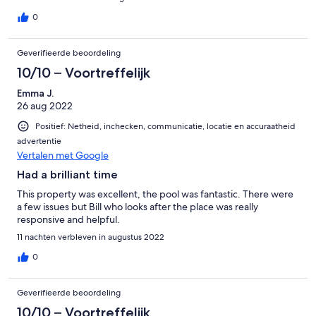
restaurants & night life, you need a car. Owner's communication
was good and any issues encountered was resolved quickly.
0
Geverifieerde beoordeling
10/10 – Voortreffelijk
Emma J.
26 aug 2022
Positief: Netheid, inchecken, communicatie, locatie en accuraatheid
advertentie
Vertalen met Google
Had a brilliant time
This property was excellent, the pool was fantastic. There were
a few issues but Bill who looks after the place was really
responsive and helpful.
11 nachten verbleven in augustus 2022
0
Geverifieerde beoordeling
10/10 – Voortreffelijk