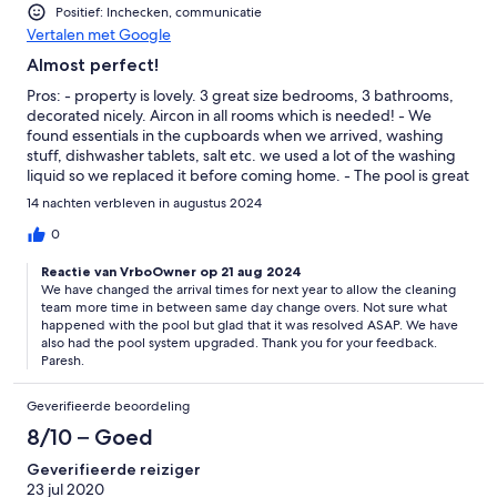
pack provided some great tips and info as well as places to visit
Positief: Inchecken, communicatie
which we did so make sure you read it through. Overall we had
Vertalen met Google
a great time and recommend it for couples or family.Extremely
Almost perfect!
peaceful.
Pros: - property is lovely. 3 great size bedrooms, 3 bathrooms,
decorated nicely. Aircon in all rooms which is needed! - We
found essentials in the cupboards when we arrived, washing
stuff, dishwasher tablets, salt etc. we used a lot of the washing
liquid so we replaced it before coming home. - The pool is great
and the slide was enjoyed very much throughout our stay! -
14 nachten verbleven in augustus 2024
Location is lovely and quiet - boardwalk outside the resort was
brilliant with multiple restaurants Cons: - I don't think the people
0
that manage the property cleaned it very well before we
Reactie van VrboOwner op 21 aug 2024
arrived. We noticed a lot of bird poo round by the utility room
We have changed the arrival times for next year to allow the cleaning
door so they definitely hadn't cleaned out there. Also the pool
team more time in between same day change overs. Not sure what
guy came to clean the pool on Wednesday but we only arrived
happened with the pool but glad that it was resolved ASAP. We have
Saturday night so we don't think it was cleaned before we got
also had the pool system upgraded. Thank you for your feedback.
there. - We had problems with the pool going into our 2nd
Paresh.
week with the water looking very cloudy & the sides and bottom
going green. The owner, to be fair, sent the pool guy over the
Geverifieerde beoordeling
next morning but he had to come back again as it wasn't sorted.
8/10 – Goed
He said he sent a sample of water to people he knows & they
suggested new chemicals which seems to work so the last
Geverifieerde reiziger
couple of days were great. The neighbours we spoke to go to
23 jul 2020
their villa frequently & they said the pool looks green a lot so