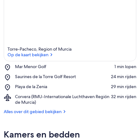
Torre-Pacheco, Region of Murcia
Op de kaart bekijken
Place,
Mar Menor Golf
‪1 min lopen‬
Mar
Op de kaart bekijken
Place,
Saurines de la Torre Golf Resort
‪24 min rijden‬
Menor
Saurines
Golf
Place,
Playa de la Zenia
‪29 min rijden‬
de
Playa
la
Airport,
Corvera (RMU-Internationale Luchthaven Región
‪32 min rijden‬
de
Torre
Corvera
de Murcia)
la
Golf
(RMU-
Zenia
Resort
Alles over dit gebied bekijken
Internationale
Luchthaven
Región
de
Kamers en bedden
Murcia)