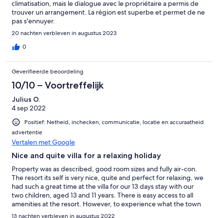
climatisation, mais le dialogue avec le propriétaire a permis de
trouver un arrangement. La région est superbe et permet de ne
pas s'ennuyer.
20 nachten verbleven in augustus 2023
0
Geverifieerde beoordeling
10/10 – Voortreffelijk
Julius O.
4 sep 2022
Positief: Netheid, inchecken, communicatie, locatie en accuraatheid
advertentie
Vertalen met Google
Nice and quite villa for a relaxing holiday
Property was as described, good room sizes and fully air-con.
The resort its self is very nice, quite and perfect for relaxing, we
had such a great time at the villa for our 13 days stay with our
two children, aged 13 and 11 years. There is easy access to all
amenities at the resort. However, to experience what the town
has to offer such as the beach, bigger shops, a variety of
13 nachten verbleven in augustus 2022