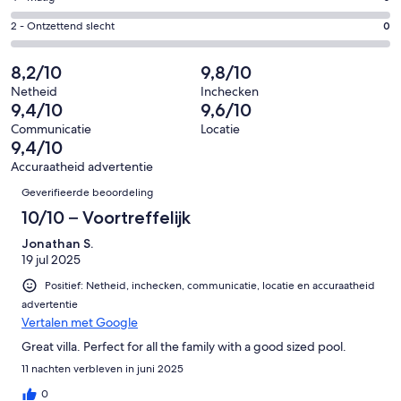
van
-
9
4
31
Redelijk.
Gastenscore:
2 - Ontzettend slecht
0
van
-
beoordelingen
3
2
31
Matig.
van
-
8,2/10
9,8/10
beoordelingen
0
31
Ontzettend
van
Netheid
Inchecken
beoordelingen
slecht.
9,4/10
9,6/10
31
0
beoordelingen
Communicatie
Locatie
van
9,4/10
31
Accuraatheid advertentie
beoordelingen
Beoordelingen
Geverifieerde beoordeling
10/10 – Voortreffelijk
Jonathan S.
19 jul 2025
Positief: Netheid, inchecken, communicatie, locatie en accuraatheid
advertentie
Vertalen met Google
Great villa. Perfect for all the family with a good sized pool.
11 nachten verbleven in juni 2025
0