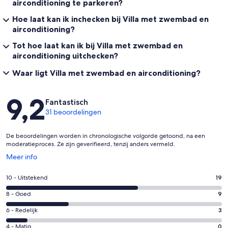
airconditioning te parkeren?
Hoe laat kan ik inchecken bij Villa met zwembad en
airconditioning?
Tot hoe laat kan ik bij Villa met zwembad en
airconditioning uitchecken?
Waar ligt Villa met zwembad en airconditioning?
Beoordelingen
9,2
Fantastisch
31 beoordelingen
De beoordelingen worden in chronologische volgorde getoond, na een
moderatieproces. Ze zijn geverifieerd, tenzij anders vermeld.
Opent
Meer info
in
een
Gastenscore:
10 - Uitstekend
19
nieuw
10
venster
Gastenscore:
8 - Goed
9
-
8
Uitstekend.
Gastenscore:
6 - Redelijk
3
-
19
6
Goed.
Gastenscore:
4 - Matig
0