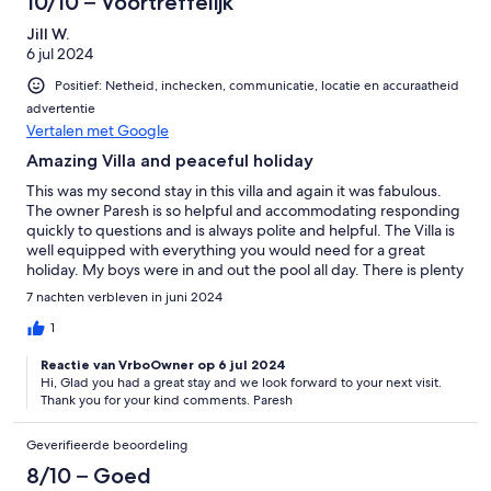
10/10 – Voortreffelijk
Jill W.
6 jul 2024
Positief: Netheid, inchecken, communicatie, locatie en accuraatheid
advertentie
Vertalen met Google
Amazing Villa and peaceful holiday
This was my second stay in this villa and again it was fabulous.
The owner Paresh is so helpful and accommodating responding
quickly to questions and is always polite and helpful. The Villa is
well equipped with everything you would need for a great
holiday. My boys were in and out the pool all day. There is plenty
of shade when it gets a bit hot too. The location is quiet and
7 nachten verbleven in juni 2024
relaxing and the perfect place to recharge and enjoy time with
family and friends. We will definitely be back. Thank you
1
Reactie van VrboOwner op 6 jul 2024
Hi, Glad you had a great stay and we look forward to your next visit.
Thank you for your kind comments. Paresh
Geverifieerde beoordeling
8/10 – Goed