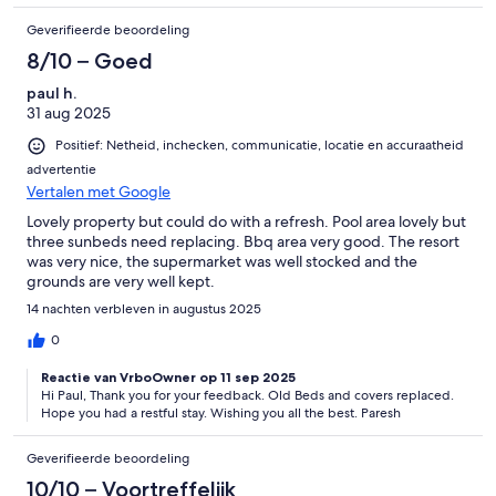
Geverifieerde beoordeling
8/10 – Goed
paul h.
31 aug 2025
Positief: Netheid, inchecken, communicatie, locatie en accuraatheid
advertentie
Vertalen met Google
Lovely property but could do with a refresh. Pool area lovely but
three sunbeds need replacing. Bbq area very good. The resort
was very nice, the supermarket was well stocked and the
grounds are very well kept.
14 nachten verbleven in augustus 2025
0
Reactie van VrboOwner op 11 sep 2025
Hi Paul, Thank you for your feedback. Old Beds and covers replaced.
Hope you had a restful stay. Wishing you all the best. Paresh
Geverifieerde beoordeling
10/10 – Voortreffelijk