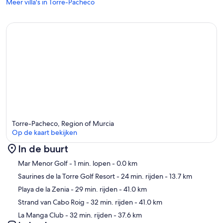
Meer villa's in Torre-Pacheco
Torre-Pacheco, Region of Murcia
Op de kaart bekijken
In de buurt
Kaart
Mar Menor Golf
- 1 min. lopen
- 0.0 km
Saurines de la Torre Golf Resort
- 24 min. rijden
- 13.7 km
Playa de la Zenia
- 29 min. rijden
- 41.0 km
Strand van Cabo Roig
- 32 min. rijden
- 41.0 km
La Manga Club
- 32 min. rijden
- 37.6 km