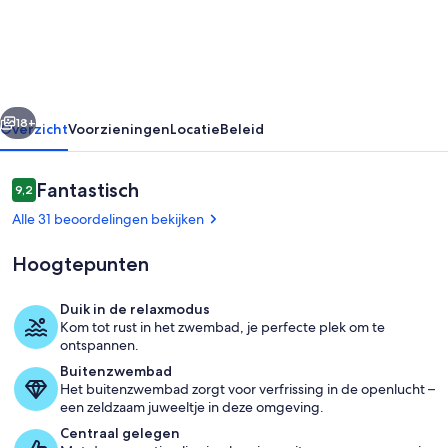
zwembad
en
airconditioning
rige
Volgende
18+
Overzicht
Voorzieningen
Locatie
Beleid
Beoordelingen
Fantastisch
9,2
9,2 op 10 –
Alle 31 beoordelingen bekijken
Hoogtepunten
Duik in de relaxmodus
Kom tot rust in het zwembad, je perfecte plek om te
Zwembad
ontspannen.
Buitenzwembad
Het buitenzwembad zorgt voor verfrissing in de openlucht –
een zeldzaam juweeltje in deze omgeving.
Centraal gelegen