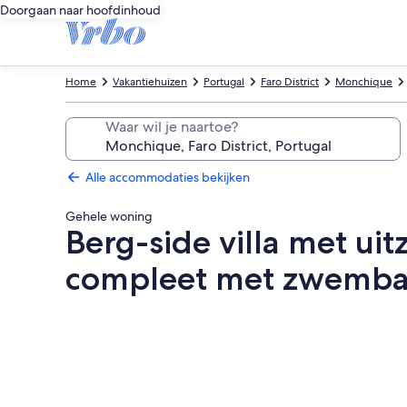
Doorgaan naar hoofdinhoud
Home
Vakantiehuizen
Portugal
Faro District
Monchique
Waar wil je naartoe?
Alle accommodaties bekijken
Gehele woning
Berg-side villa met ui
compleet met zwemba
Fotogalerie
voor
Berg-
side