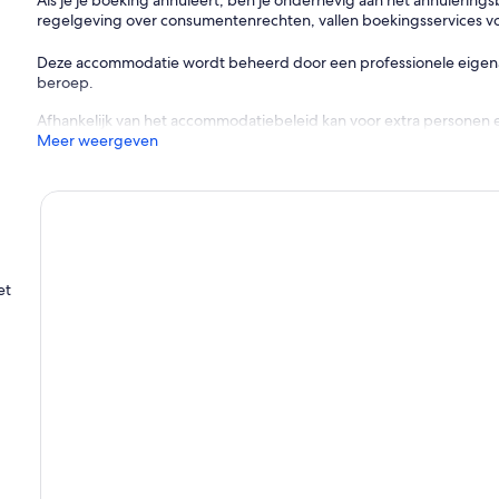
Als je je boeking annuleert, ben je onderhevig aan het annulerin
regelgeving over consumentenrechten, vallen boekingsservices v
Deze accommodatie wordt beheerd door een professionele eigenaar
beroep.
Afhankelijk van het accommodatiebeleid kan voor extra personen 
Meer weergeven
et