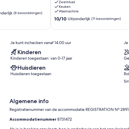
Fast
Zwembad
Keuken
Wi-
Wasmachine
fi
nderlijk
(8 beoordelingen)
~
10.0
10/10
Uitzonderlijk
(71 beoordelingen)
6
van
+
10,
4
Uitzonderlijk,
n)
cots
(71
Je kunt inchecken vanaf 14.00 uur
Je
-
beoordelingen)
Booking
Kinderen
2027
Kinderen toegestaan: van 0-17 jaar
Ge
&
2028
Huisdieren
NOW!
Huisdieren toegestaan
Ro
Sao
Bartolomeu
Sm
de
Messines
Algemene info
Registratienummer van de accommodatie REGISTRATION Nº 289
Accommodatienummer
8731472