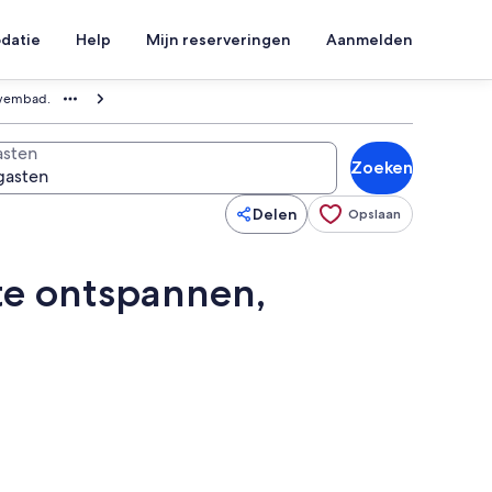
datie
Help
Mijn reserveringen
Aanmelden
 zwembad.
sten
Zoeken
Delen
Opslaan
 te ontspannen,