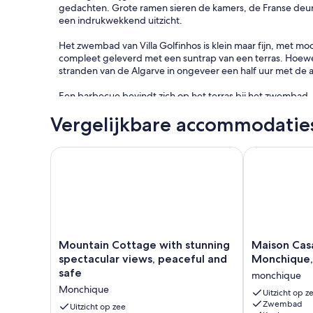
gedachten. Grote ramen sieren de kamers, de Franse deu
een indrukwekkend uitzicht.
Het zwembad van Villa Golfinhos is klein maar fijn, met 
compleet geleverd met een suntrap van een terras. Hoewel j
stranden van de Algarve in ongeveer een half uur met de a
Een barbecue bevindt zich op het terras bij het zwembad -
het genieten van het panoramische uitzicht. De ruime eet
Vergelijkbare accommodatie
Portugese flair. De keuken is ondertussen goed uitgerust.
Mountain Cottage with stunning spectacular views, 
Maison Casaoc
Mountain
Maison
Mountain Cottage with stunning
Maison Casa
Cottage
Casaocitrus
spectacular views, peaceful and
Monchique, 
with
à
safe
monchique
stunning
Picota,
Monchique
spectacular
Monchique,
Uitzicht op z
Zwembad
views,
Algarve,
Uitzicht op zee