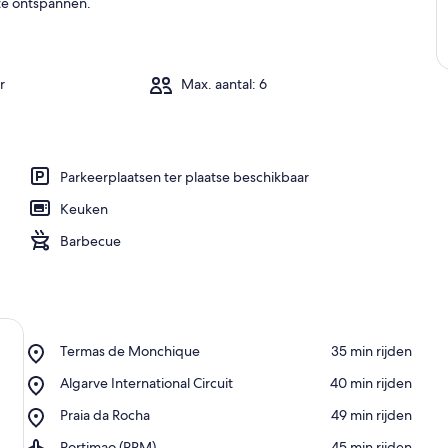
 te ontspannen.
r
Max. aantal: 6
Parkeerplaatsen ter plaatse beschikbaar
Keuken
Barbecue
Place,
Termas de Monchique
‪35 min rijden‬
Termas
Place,
Algarve International Circuit
‪40 min rijden‬
de
Algarve
Monchique
Place,
Praia da Rocha
‪49 min rijden‬
International
Praia
Circuit
Airport,
Portimao (PRM)
‪45 min rijden‬