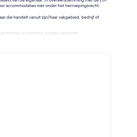
gsbeleid van de eigenaar. In overeenstemming met de EU-
oor accommodaties niet onder het herroepingsrecht.
 die handelt vanuit zijn/haar vakgebied, bedrijf of
een toeslag in rekening worden gebracht.