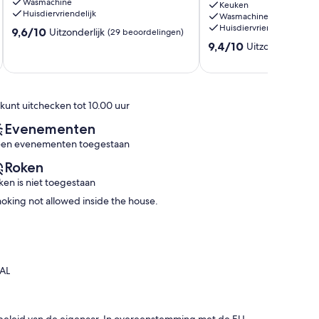
Wasmachine
zwembad
vakantie,
Keuken
Huisdiervriendelijk
Wasmachine
Monchique
met
Huisdiervriendelijk
9.6
9,6/10
zwembad
Uitzonderlijk
(29 beoordelingen)
van
en
9.4
9,4/10
Uitzonderlijk
(66
10,
uitzicht
van
Uitzonderlijk,
op
10,
(29
de
Uitzonderlijk,
beoordelingen)
kust.
(66
 kunt uitchecken tot 10.00 uur
Monchique
beoordelingen)
Evenementen
en evenementen toegestaan
Roken
ken is niet toegestaan
oking not allowed inside the house.
1AL