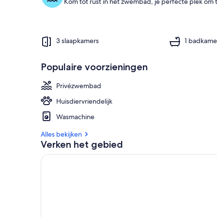
Kom tot rust in het zwembad, je perfecte plek om
3 slaapkamers
1 badkame
Populaire voorzieningen
Privézwembad
Huisdiervriendelijk
Wasmachine
Alles bekijken
Verken het gebied