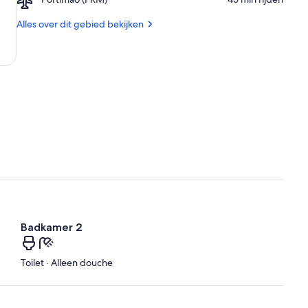
da
Portimao
Rocha
(PRM)
Alles over dit gebied bekijken
Badkamer 2
Toilet · Alleen douche