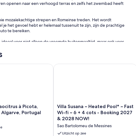
ren openen naar een verhoogd terras en zelfs het zwembad heeft
mooie mozaïekachtige strepen en Romeinse treden. Het wordt
e het gevoel hebt er helemaal tussenuit te zijn, zijn de prachtige
uto te bereiken.
 ideaal voor niet alleen de vreemde buitenmaaltijd, maar ook voor
- en woonruimte is prachtig - modern maar met een uitgesproken
s
peaceful and safe
itrus à Picota, Monchique, Algarve, Portugal
Villa Susana ~ Heated Pool* ~ Fast W
Villa
ocitrus à Picota,
Villa Susana ~ Heated Pool* ~ Fast
Susana
Algarve, Portugal
Wi-fi ~ 6 + 4 cots - Booking 2027
~
& 2028 NOW!
Heated
Sao Bartolomeu de Messines
ee
Pool*
~
Uitzicht op zee