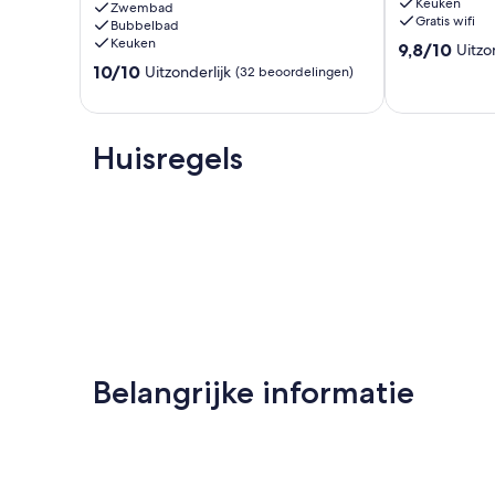
Keuken
peaceful
Zwembad
Portugal
Gratis wifi
Bubbelbad
and
monchique
Keuken
9.8
safe
9,8/10
Uitzo
van
Monchique
10.0
10/10
Uitzonderlijk
(32 beoordelingen)
10,
van
Uitzonderlijk,
10,
(8
Uitzonderlijk,
beoordelinge
(32
Huisregels
beoordelingen)
Belangrijke informatie