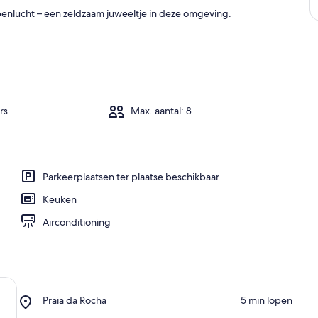
penlucht – een zeldzaam juweeltje in deze omgeving.
rs
Max. aantal: 8
Parkeerplaatsen ter plaatse beschikbaar
Keuken
Airconditioning
Place,
Praia da Rocha
‪5 min lopen‬
Praia