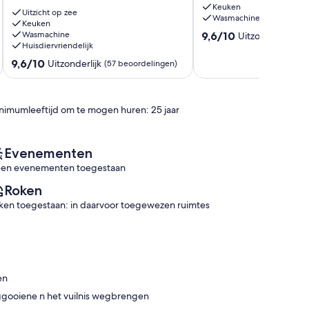
Keuken
het
da
Uitzicht op zee
Wasmachine
strand.
Keuken
Rocha
9.6
Wasmachine
9,6/10
Uitzonderlijk
2
(11
Huisdiervriendelijk
van
slaapkamers,
10,
2
9.6
9,6/10
Uitzonderlijk
(57 beoordelingen)
Uitzonderlijk,
WC,
van
(110
AC,
10,
beoordelingen)
WiFi,
Uitzonderlijk,
nimumleeftijd om te mogen huren: 25 jaar
Zeezicht,
(57
Park
beoordelingen)
Praia
da
Evenementen
Rocha
en evenementen toegestaan
Roken
ken toegestaan: in daarvoor toegewezen ruimtes
en
eggooiene n het vuilnis wegbrengen