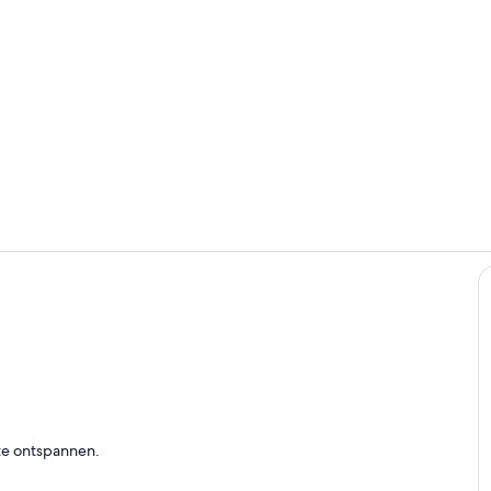
Dineren
Woonruimte
 te ontspannen.