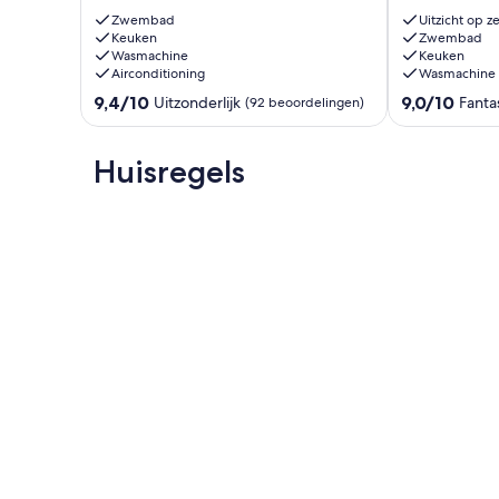
slaapkamers,
ZEE
Zwembad
Uitzicht op z
begane
Keuken
EN
Zwembad
Wasmachine
Keuken
grond,
ZWEMBAD
Airconditioning
Wasmachine
zwembad,
IN
solarium,
PRAIA
9.4
9.0
9,4/10
9,0/10
Uitzonderlijk
Fanta
(92 beoordelingen)
gratis
DA
van
van
wifi
ROCHA
10,
10,
Alvor
Praia
Uitzonderlijk,
Fantastisch,
Huisregels
da
(92
(41
Rocha
beoordelingen)
beoordelinge