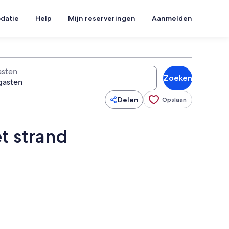
datie
Help
Mijn reserveringen
Aanmelden
sten
Zoeken
Delen
Opslaan
t strand