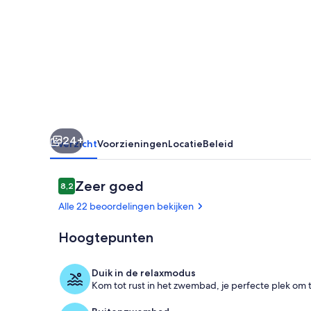
Da
Rocha
200m
van
het
strand
24+
Overzicht
Voorzieningen
Locatie
Beleid
Beoordelingen
Zeer goed
8,2
8,2 op 10 –
Alle 22 beoordelingen bekijken
Hoogtepunten
Woonruimte
Duik in de relaxmodus
Kom tot rust in het zwembad, je perfecte plek om