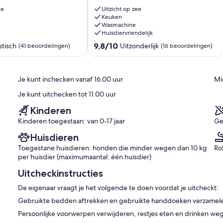
het
ee
Uitzicht op zee
strand.
Keuken
Wasmachine
2
Huisdiervriendelijk
slaapkamers,
2
9.8
9,8/10
stisch
Uitzonderlijk
(41 beoordelingen)
(16 beoordelingen)
WC,
van
AC,
10,
WiFi,
Uitzonderlijk,
Je kunt inchecken vanaf 16.00 uur
Mi
Zeezicht,
(16
Park
n)
beoordelingen)
Je kunt uitchecken tot 11.00 uur
Praia
da
Kinderen
Rocha
Kinderen toegestaan: van 0-17 jaar
Ge
Huisdieren
Toegestane huisdieren: honden die minder wegen dan 10 kg
Ro
per huisdier (maximumaantal: één huisdier)
Uitcheckinstructies
De eigenaar vraagt je het volgende te doen voordat je uitcheckt:
Gebruikte bedden aftrekken en gebruikte handdoeken verzamel
Persoonlijke voorwerpen verwijderen, restjes eten en drinken w