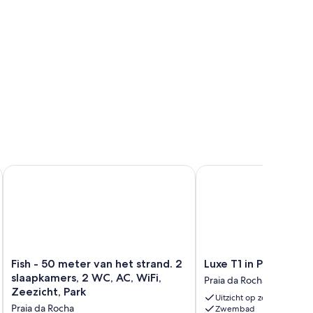
AIA DA ROCHA
slaapkamers, 2 WC, AC, WiFi, Zeezicht, Park
Fish - 50 meter van het strand. 2 slaapkamers, 2 WC, AC, WiFi
Luxe T1 in Portimão
Fish
Luxe
Fish - 50 meter van het strand. 2
Luxe T1 in Portimão
-
T1
slaapkamers, 2 WC, AC, WiFi,
Praia da Rocha
50
in
Zeezicht, Park
Uitzicht op zee
meter
Portimão
Praia da Rocha
Zwembad
van
Praia