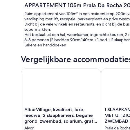
APPARTEMENT 105m Praia Da Rocha 20
Ruim appartement van 105m² in een residentie op 200m va
verdieping met lift, receptie, parkeerplaats en prive zwem
Dicht bij de vele winkels en restaurants, en dicht bij de 
supermarkten.
Het bestaat uit een hal, woonkamer, ingerichte keuken, 2
6-8 personen (2 bedden 90cm 140cm + 1 bed + 2 slaapba
Lakens en handdoeken
Vergelijkbare accommodatie
AlburVillage, kwaliteit, luxe, nieuwe, 2 slaapkamers
1 SLAAPKAME
AlburVillage,
1
AlburVillage, kwaliteit, luxe,
1 SLAAPKA
kwaliteit,
SLAAPKAMER
nieuwe, 2 slaapkamers, begane
MET UITZIC
luxe,
MET
grond, zwembad, solarium, gratis
ZWEMBAD I
nieuwe,
UITZICHT
wifi
Alvor
Praia da Roch
2
OP