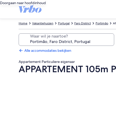
Doorgaan naar hoofdinhoud
Home
Vakantiehuizen
Portugal
Faro District
Portimão
A
Waar wil je naartoe?
Alle accommodaties bekijken
Appartement
·
Particuliere eigenaar
APPARTEMENT 105m Pra
Fotogalerie
voor
APPARTEMENT
105m
Praia