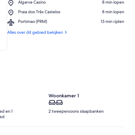
Place,
Algarve Casino
‪8 min lopen‬
da
Algarve
Rocha
Place,
Praia dos Três Castelos
‪8 min lopen‬
Casino
Praia
Airport,
Portimao (PRM)
‪13 min rijden‬
dos
Portimao
Três
(PRM)
Alles over dit gebied bekijken
Castelos
2
Woonkamer 1
ed en 1
2 tweepersoons slaapbanken
ed