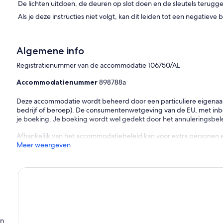
De lichten uitdoen, de deuren op slot doen en de sleutels terugg
Als je deze instructies niet volgt, kan dit leiden tot een negatiev
Algemene info
Registratienummer van de accommodatie 106750/AL
Accommodatienummer
898788a
Deze accommodatie wordt beheerd door een particuliere eigenaar (e
bedrijf of beroep). De consumentenwetgeving van de EU, met inbeg
je boeking. Je boeking wordt wel gedekt door het annuleringsbelei
Afhankelijk van het accommodatiebeleid kan voor extra personen 
Meer weergeven
en