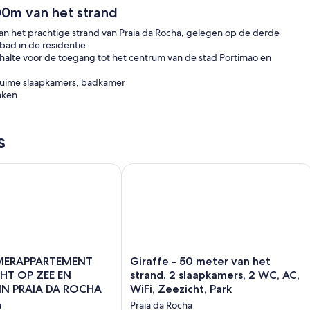
0m van het strand
n het prachtige strand van Praia da Rocha, gelegen op de derde
bad in de residentie
bushalte voor de toegang tot het centrum van de stad Portimao en
 ruime slaapkamers, badkamer
nken
s
, begane grond, zwembad, solarium, gratis wifi
RAPPARTEMENT MET UITZICHT OP ZEE EN ZWEMBAD IN PR
Giraffe - 50 meter van het strand. 2 
Giraffe
MERAPPARTEMENT
Giraffe - 50 meter van het
APPARTEMENT
-
HT OP ZEE EN
strand. 2 slaapkamers, 2 WC, AC,
50
N PRAIA DA ROCHA
WiFi, Zeezicht, Park
meter
a
Praia da Rocha
van