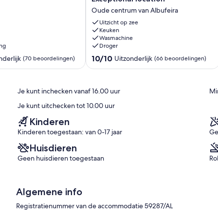
beautiful
Oude centrum van Albufeira
terrace
facing
Uitzicht op zee
the
Keuken
Wasmachine
sea.
ing
Droger
Exceptional
location
10.0
10/10
nderlijk
Uitzonderlijk
(70 beoordelingen)
(66 beoordelingen)
Oude
van
centrum
10,
van
Uitzonderlijk,
Je kunt inchecken vanaf 16.00 uur
Mi
Albufeira
(66
n)
beoordelingen)
Je kunt uitchecken tot 10.00 uur
Kinderen
Kinderen toegestaan: van 0-17 jaar
Ge
Huisdieren
Geen huisdieren toegestaan
Ro
Algemene info
Registratienummer van de accommodatie 59287/AL