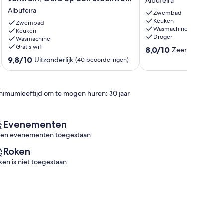
Albufeira
zwembad,
zwembad
afstand.
Albufeira
tennis,
luxe
Zwembad
Keuken
wifi,
appartement
Zwembad
Wasmachine
stranden,
Keuken
met
Droger
Wasmachine
oud
balkon
Gratis wifi
8.0
centrum,
Albufeira
8,0/10
Zeer goed
(7 be
van
Oura
9.8
9,8/10
Uitzonderlijk
(40 beoordelingen)
10,
op
van
Zeer
een
10,
goed,
steenworp
Uitzonderlijk,
nimumleeftijd om te mogen huren: 30 jaar
(7
afstand.
(40
beoordelingen)
Albufeira
beoordelingen)
Evenementen
en evenementen toegestaan
Roken
ken is niet toegestaan