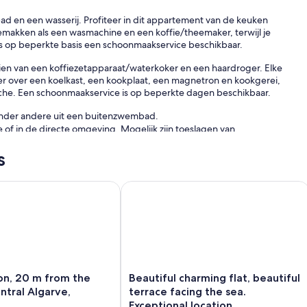
d en een wasserij. Profiteer in dit appartement van de keuken
emakken als een wasmachine en een koffie/theemaker, terwijl je
 is op beperkte basis een schoonmaakservice beschikbaar.
zien van een koffiezetapparaat/waterkoker en een haardroger. Elke
r over een koelkast, een kookplaat, een magnetron en kookgerei,
che. Een schoonmaakservice is op beperkte dagen beschikbaar.
onder andere uit een buitenzwembad.
e of in de directe omgeving. Mogelijk zijn toeslagen van
s
, 20 m from the beach, in central Algarve, Albufeira
Beautiful charming flat, beautiful ter
Beautiful
ion, 20 m from the
Beautiful charming flat, beautiful
charming
entral Algarve,
terrace facing the sea.
flat,
Exceptional location