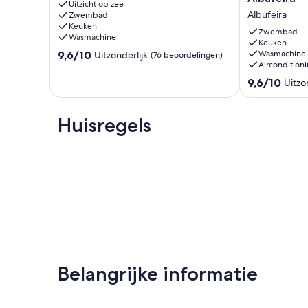
Uitzicht op zee
dan
m
Albufeira
Zwembad
30
from
Keuken
meter
the
Zwembad
Wasmachine
Albufeira
beach,
Keuken
9.6
9,6/10
Wasmachine
Uitzonderlijk
(76 beoordelingen)
in
Aircondition
van
central
10,
Algarve,
9.6
9,6/10
Uitzo
Uitzonderlijk,
Albufeira
van
(76
Albufeira
10,
beoordelingen)
Uitzonderlijk,
Huisregels
(70
beoordelinge
Belangrijke informatie