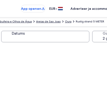
•
App openen
EUR
Adverteer je accommo
lbufeira e Olhos de Água
Areias de Sao Joao
Oura
Rustig strand 5 METER
Datums
Ga