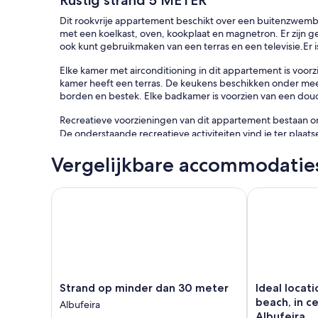
Rustig strand 5 METER
Dit rookvrije appartement beschikt over een buitenzwemba
met een koelkast, oven, kookplaat en magnetron. Er zijn g
ook kunt gebruikmaken van een terras en een televisie.Er
Elke kamer met airconditioning in dit appartement is voor
kamer heeft een terras. De keukens beschikken onder mee
borden en bestek. Elke badkamer is voorzien van een dou
Recreatieve voorzieningen van dit appartement bestaan 
De onderstaande recreatieve activiteiten vind je ter plaats
toepassing.
Vergelijkbare accommodatie
Strand op minder dan 30 meter
Ideal location
Strand
Ideal
Strand op minder dan 30 meter
Ideal locat
op
location,
beach, in c
Albufeira
minder
20
Albufeira