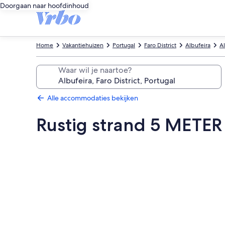
Doorgaan naar hoofdinhoud
Home
Vakantiehuizen
Portugal
Faro District
Albufeira
A
Waar wil je naartoe?
Alle accommodaties bekijken
Rustig strand 5 METER
Fotogalerie
voor
Rustig
strand
5
METER