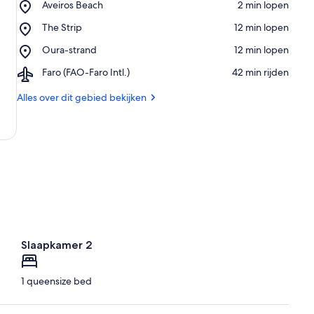
Place,
Aveiros Beach
‪2 min lopen‬
Aveiros
Place,
The Strip
‪12 min lopen‬
Beach
The
Place,
Oura-strand
‪12 min lopen‬
Strip
Oura-
Airport,
Faro (FAO-Faro Intl.)
‪42 min rijden‬
strand
Faro
(FAO-
Alles over dit gebied bekijken
Faro
Intl.)
Slaapkamer 2
1 queensize bed