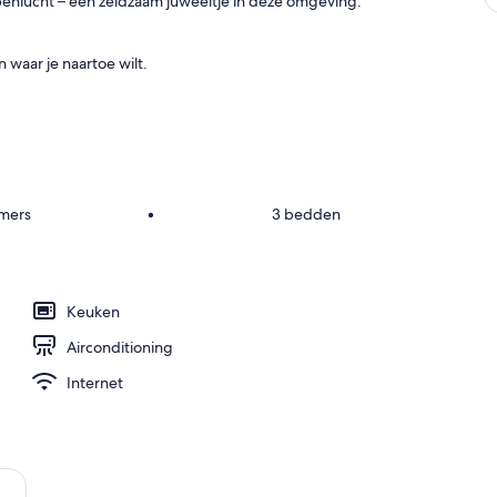
penlucht – een zeldzaam juweeltje in deze omgeving.
 waar je naartoe wilt.
amers
•
3 bedden
Keuken
Airconditioning
Internet