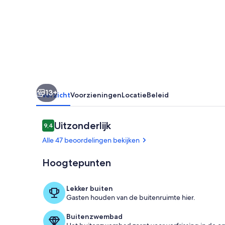
13+
Overzicht
Voorzieningen
Locatie
Beleid
Beoordelingen
Uitzonderlijk
9,4
9,4 op 10 –
Alle 47 beoordelingen bekijken
Hoogtepunten
Zwembad
Lekker buiten
Gasten houden van de buitenruimte hier.
Buitenzwembad