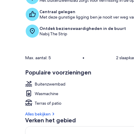
Het buitenzwembad zorgt voor verfrissing in de o
Centraal gelegen
Met deze gunstige ligging ben je nooit ver weg van
Ontdek bezienswaardigheden in de buurt
Nabij The Strip
Max. aantal: 5
•
2 slaapk
Populaire voorzieningen
Buitenzwembad
Wasmachine
Terras of patio
Alles bekijken
Verken het gebied