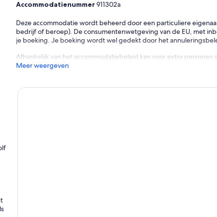
Accommodatienummer
911302a
Deze accommodatie wordt beheerd door een particuliere eigenaar (e
bedrijf of beroep). De consumentenwetgeving van de EU, met inbeg
je boeking. Je boeking wordt wel gedekt door het annuleringsbelei
Afhankelijk van het accommodatiebeleid kan voor extra personen 
Meer weergeven
lf
t
ls