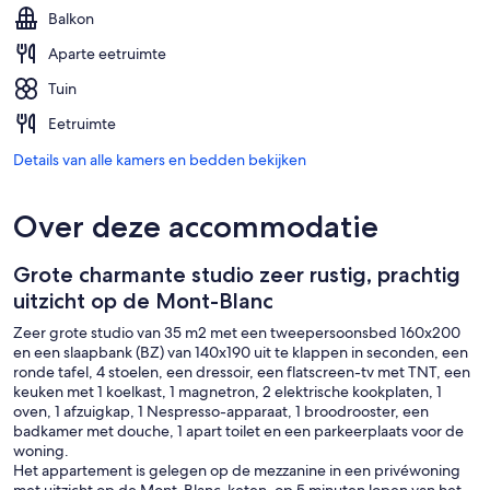
Balkon
Aparte eetruimte
Tuin
Eetruimte
Details van alle kamers en bedden bekijken
Over deze accommodatie
Grote charmante studio zeer rustig, prachtig
uitzicht op de Mont-Blanc
Zeer grote studio van 35 m2 met een tweepersoonsbed 160x200
en een slaapbank (BZ) van 140x190 uit te klappen in seconden, een
ronde tafel, 4 stoelen, een dressoir, een flatscreen-tv met TNT, een
keuken met 1 koelkast, 1 magnetron, 2 elektrische kookplaten, 1
oven, 1 afzuigkap, 1 Nespresso-apparaat, 1 broodrooster, een
badkamer met douche, 1 apart toilet en een parkeerplaats voor de
woning.
Het appartement is gelegen op de mezzanine in een privéwoning
met uitzicht op de Mont-Blanc-keten, op 5 minuten lopen van het