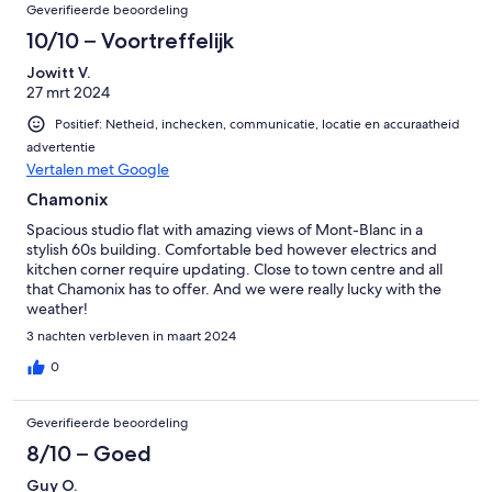
Geverifieerde beoordeling
10/10 – Voortreffelijk
Jowitt V.
27 mrt 2024
Positief: Netheid, inchecken, communicatie, locatie en accuraatheid
advertentie
Vertalen met Google
Chamonix
Spacious studio flat with amazing views of Mont-Blanc in a
stylish 60s building. Comfortable bed however electrics and
kitchen corner require updating. Close to town centre and all
that Chamonix has to offer. And we were really lucky with the
weather!
3 nachten verbleven in maart 2024
0
Geverifieerde beoordeling
8/10 – Goed
Guy O.