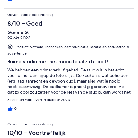
aware that although the information document sent prior to our
visit implied that linen can be hired for 12€, this is not the case:
Geverifieerde beoordeling
you have to bring your own. Also, you must pick up your own
visitor card(s) from the Tourist Office, where proof of your
8/10 – Goed
booking will be required. We would thoroughly recommend this
Gonnie G.
apartment to any couple wishing to spend a holiday in a quiet
29 okt 2023
area of Chamonix.
Positief: Netheid, inchecken, communicatie, locatie en accuraatheid
advertentie
Ruime studio met het mooiste uitzicht ooit!
We hebben een prima verblijf gehad. De studio is in het echt
veel ruimer dan hij op de foto's lijkt. De keuken is wat behelpen
(erg laag aanrecht en gewoon oud), maar alles wat je nodig
hebt, is aanwezig. De badkamer is prachtig gerenoveerd. Als
dat zo door zou zetten voor de rest van de studio, dan wordt het
helemaal een paradijsje. We wisten dat we zelf bedtextiel etc
3 nachten verbleven in oktober 2023
mee moesten nemen, dus dat ging ook prima. Het allermooist is
natuurlijk het uitzicht, direct op de bergen van het Mont
0
Blancmassief. Wat een pláátje!!
Geverifieerde beoordeling
10/10 – Voortreffelijk