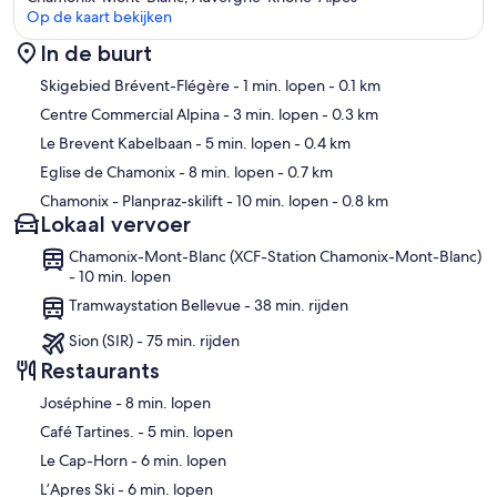
Op de kaart bekijken
In de buurt
Kaart
Skigebied Brévent-Flégère
- 1 min. lopen
- 0.1 km
Centre Commercial Alpina
- 3 min. lopen
- 0.3 km
Le Brevent Kabelbaan
- 5 min. lopen
- 0.4 km
Eglise de Chamonix
- 8 min. lopen
- 0.7 km
Chamonix - Planpraz-skilift
- 10 min. lopen
- 0.8 km
Lokaal vervoer
Chamonix-Mont-Blanc (XCF-Station Chamonix-Mont-Blanc)
- 10 min. lopen
Tramwaystation Bellevue - 38 min. rijden
Sion (SIR) - 75 min. rijden
Restaurants
‪Joséphine - ‬8 min. lopen
‪Café Tartines. - ‬5 min. lopen
‪Le Cap-Horn - ‬6 min. lopen
‪L’Apres Ski - ‬6 min. lopen