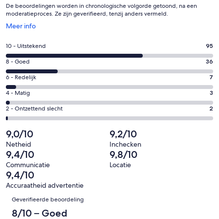
De beoordelingen worden in chronologische volgorde getoond, na een
moderatieproces. Ze zijn geverifieerd, tenzij anders vermeld.
Opent
Meer info
in
een
Gastenscore:
10 - Uitstekend
95
nieuw
10
venster
Gastenscore:
8 - Goed
36
-
8
Uitstekend.
Gastenscore:
6 - Redelijk
7
-
95
6
Goed.
Gastenscore:
4 - Matig
3
van
-
36
4
143
Redelijk.
Gastenscore:
2 - Ontzettend slecht
2
van
-
beoordelingen
7
2
143
Matig.
van
-
9,0/10
9,2/10
beoordelingen
3
143
Ontzettend
van
Netheid
Inchecken
beoordelingen
slecht.
9,4/10
9,8/10
143
2
beoordelingen
Communicatie
Locatie
van
9,4/10
143
Accuraatheid advertentie
beoordelingen
Beoordelingen
Geverifieerde beoordeling
8/10 – Goed