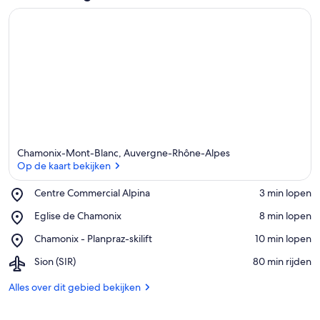
Chamonix-Mont-Blanc, Auvergne-Rhône-Alpes
Op de kaart bekijken
Place,
Centre Commercial Alpina
‪3 min lopen‬
Centre
Op de kaart bekijken
Place,
Eglise de Chamonix
‪8 min lopen‬
Commercial
Eglise
Alpina
Place,
Chamonix - Planpraz-skilift
‪10 min lopen‬
de
Chamonix
Chamonix
Airport,
Sion (SIR)
‪80 min rijden‬
-
Sion
Planpraz-
(SIR)
Alles over dit gebied bekijken
skilift