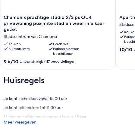
Chamonix
Apartme
Chamonix prachtige studio 2/3 ps OU4
Apartm
prachtige
Ensuite
privéwoning poximite stad en weer in elkaar
Stadsce
studio
with
gezet
Keuke
2/3
Bath-
Stadscentrum van Chamonix
Parkee
ps
Sun
beschi
OU4
Valley
Keuken
Gratis wifi
10.0
privéwoning
Buitenruimte
Parkeerplaatsen
Stadsce
10/10
beschikbaar
van
poximite
van
10,
stad
Chamon
9.6
9,6/10
Uitzonderlijk
(117 beoordelingen)
Uitzonder
en
van
(1
weer
10,
beoorde
in
Uitzonderlijk,
Huisregels
elkaar
(117
gezet
beoordelingen)
Stadscentrum
van
Je kunt inchecken vanaf 15.00 uur
Chamonix
Je kunt uitchecken tot 11.00 uur
Minimumleeftijd om te mogen huren: 18 jaar
Meer weergeven