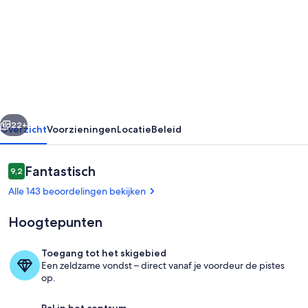
Grote
charmante
studio
zeer
rustig,
prachtig
rige
Volgende
uitzicht
22+
Overzicht
Voorzieningen
Locatie
Beleid
op
de
Beoordelingen
Fantastisch
9,2
9,2 op 10 –
Mont-
Alle 143 beoordelingen bekijken
Blanc
Hoogtepunten
Toegang tot het skigebied
Een zeldzame vondst – direct vanaf je voordeur de pistes
Terrein van de accommodatie
op.