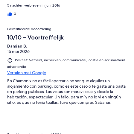
5 nachten verbleven in juni 2016
0
Geverifieerde beoordeling
10/10 – Voortreffelijk
Damian B.
15 mei 2026
Positief: Netheid, inchecken, communicatie, locatie en accuraatheid
advertentie
Vertalen met Google
En Chamonix no es fácil aparcar a no ser que alquiles un
alojamiento con parking, como es este caso o te gasta una pasta
en parking públicos. Las vistas son maravillosas y desde la
habitación, espectacular. Un fallo, para mí y no lo vi en ningún
sitio, es que no tenía toallas, tuve que comprar. Sabanas
tampoco tiene, es como tipo colcha encima del colchón y un
edredón. Estaba muy limpio y recogido y una zona muy
tranquila y preciosa.