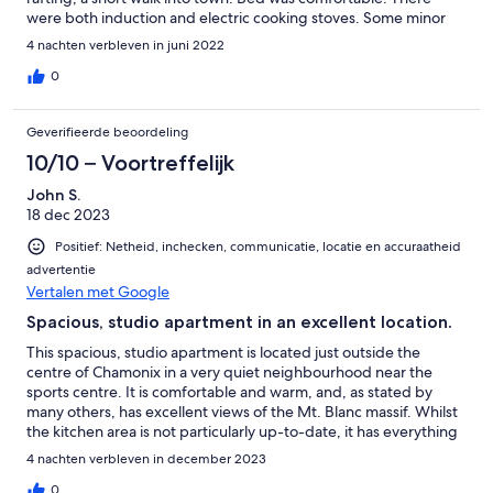
were both induction and electric cooking stoves. Some minor
issues: the document with property info was not up-to-date, so
4 nachten verbleven in juni 2022
there was no option of renting sheets (which I fortunately
clarified in advance), the wifi password in the document was
0
incorrect. Also I had to supply my own soap and garbage bags.
On the whole, the price was right, and I am glad that I chose this
Geverifieerde beoordeling
place to stay for my visit.
10/10 – Voortreffelijk
John S.
18 dec 2023
Positief: Netheid, inchecken, communicatie, locatie en accuraatheid
advertentie
Vertalen met Google
Spacious, studio apartment in an excellent location.
This spacious, studio apartment is located just outside the
centre of Chamonix in a very quiet neighbourhood near the
sports centre. It is comfortable and warm, and, as stated by
many others, has excellent views of the Mt. Blanc massif. Whilst
the kitchen area is not particularly up-to-date, it has everything
you need for a short stay. The shower room is modern and
4 nachten verbleven in december 2023
provides you with a good, hot shower. Given the price we paid
in December 2023, it represents very good value for money. Be
0