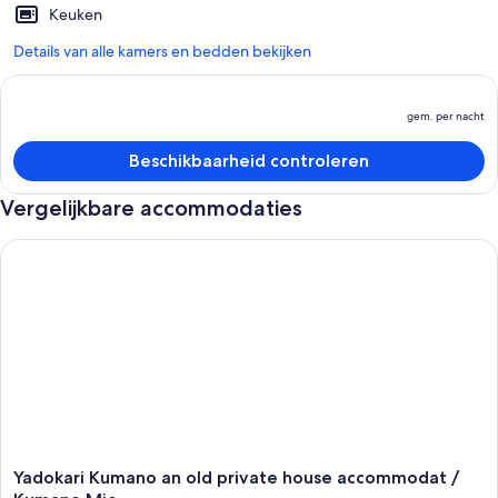
Keuken
Details van alle kamers en bedden bekijken
gem. per nacht
D
pr
Beschikbaarheid controleren
is
g
Vergelijkbare accommodaties
p
n
Yadokari Kumano an old private house accommodat / Kuman
Yadokari
Yadokari Kumano an old private house accommodat /
Kumano