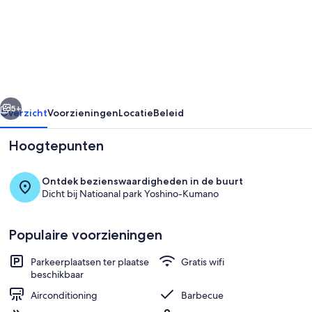
Onestoried
old
folk
house
for
rige
Volgende
rent
5+
Overzicht
Voorzieningen
Locatie
Beleid
4
Hoogtepunten
rooms
/
Ontdek bezienswaardigheden in de buurt
Kumano
Dicht bij Natioanal park Yoshino-Kumano
Mie
Populaire voorzieningen
Interieur
Parkeerplaatsen ter plaatse
Gratis wifi
beschikbaar
Airconditioning
Barbecue