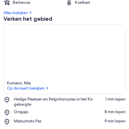
Barbecue
Koelkast
Alles bekijken
Verken het gebied
Kumano, Mie
Op de kaart bekijken
Place,
Heilige Plaatsen en Pelgrimsroutes in het Kii-
‪1 min lopen‬
Heilige
gebergte
Op de kaart bekijken
Plaatsen
Place,
Onigajo
‪8 min lopen‬
en
Onigajo
Pelgrimsroutes
Place,
Matsumoto Pas
‪9 min lopen‬
in
Matsumoto