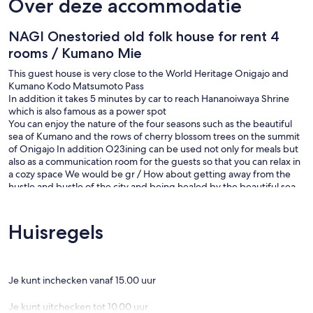
Over deze accommodatie
NAGI Onestoried old folk house for rent 4
rooms / Kumano Mie
This guest house is very close to the World Heritage Onigajo and
Kumano Kodo Matsumoto Pass
In addition it takes 5 minutes by car to reach Hananoiwaya Shrine
which is also famous as a power spot
You can enjoy the nature of the four seasons such as the beautiful
sea of Kumano and the rows of cherry blossom trees on the summit
of Onigajo In addition O23ining can be used not only for meals but
also as a communication room for the guests so that you can relax in
a cozy space We would be gr / How about getting away from the
hustle and bustle of the city and being healed by the beautiful sea
and deep greenery
The best recommendation of Oni no Sanpomichi Onestory old
private house is rented It is a detached house with two 6 tatami mat
Huisregels
bedrooms two community Japanesestyle rooms a kitchen a bath
and a toilet
It is an old private house that was built about 50 years ago but it is a
good old building that the predecessor left with care
Je kunt inchecken vanaf 15.00 uur
Because the building is located on a h
Je kunt uitchecken tot 10.00 uur
If you would like a receipt that is compatible with the invoice