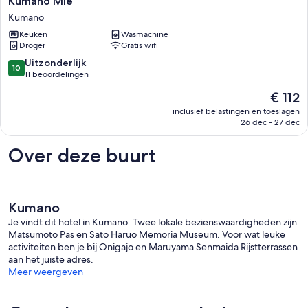
Kumano Mie
an
Kumano
old
private
Keuken
Wasmachine
Droger
Gratis wifi
house
accommodat
10.0
Uitzonderlijk
10
/
van
11 beoordelingen
Kumano
10,
De
€ 112
Mie
Uitzonderlijk,
prijs
Kumano
11
inclusief belastingen en toeslagen
is
26 dec - 27 dec
beoordelingen
€ 112
Over deze buurt
Kumano
Je vindt dit hotel in Kumano. Twee lokale bezienswaardigheden zijn
Matsumoto Pas en Sato Haruo Memoria Museum. Voor wat leuke
activiteiten ben je bij Onigajo en Maruyama Senmaida Rijstterrassen
aan het juiste adres.
Meer weergeven