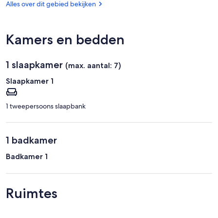
het
Pas
Alles over dit gebied bekijken
Kii-
gebergte
Kamers en bedden
1 slaapkamer
(max. aantal: 7)
Slaapkamer 1
1 tweepersoons slaapbank
1 badkamer
Badkamer 1
Ruimtes