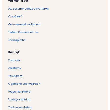
Verken Vrbo
Uw accommodatie adverteren
VrboCare™
Vertrouwen & veiligheid
Partner Kenniscentrum
Reisinspiratie
Bedrijf
Over ons
Vacatures
Persruimte
Algemene voorwaarden
Toegankelijkheid
Privacyverklaring
Cookie-verklaring