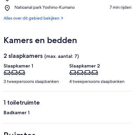
Kumano
Place,
Natioanal park Yoshino-Kumano
‪7 min rijden‬
Hayatama
Natioanal
Taisha
park
Alles over dit gebied bekijken
Yoshino-
Kumano
Kamers en bedden
2 slaapkamers
(max. aantal: 7)
Slaapkamer 1
Slaapkamer 2
3 tweepersoons slaapbanken
4 tweepersoons slaapbanken
1 toiletruimte
Badkamer 1