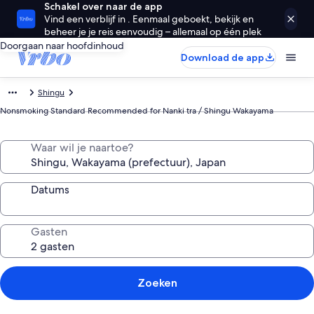
Schakel over naar de app
Vind een verblijf in . Eenmaal geboekt, bekijk en
beheer je je reis eenvoudig – allemaal op één plek
Doorgaan naar hoofdinhoud
Download de app
Shingu
Nonsmoking Standard Recommended for Nanki tra / Shingu Wakayama
Waar wil je naartoe?
Datums
Gasten
Zoeken