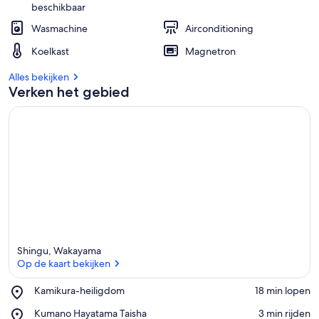
beschikbaar
Wasmachine
Airconditioning
Koelkast
Magnetron
Alles bekijken
Verken het gebied
Shingu, Wakayama
Op de kaart bekijken
Place,
Kamikura-heiligdom
‪18 min lopen‬
Kamikura-
Op de kaart bekijken
Place,
Kumano Hayatama Taisha
‪3 min rijden‬
heiligdom