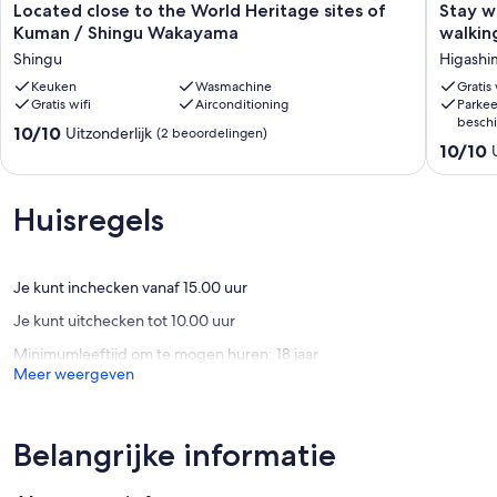
Located
Stay
Located close to the World Heritage sites of
Stay w
close
without
Kuman / Shingu Wakayama
walkin
to
mealsSt
Shingu
Higashi
the
while
World
Keuken
Wasmachine
walking
Gratis 
Gratis wifi
Airconditioning
Parkee
Heritage
/
beschi
sites
Higashi
10.0
10/10
Uitzonderlijk
(2 beoordelingen)
of
gun
10.0
10/10
van
Kuman
Wakaya
van
10,
/
Higashi
10,
Uitzonderlijk,
Shingu
gun
Uitzonder
(2
Huisregels
Wakayama
(1
beoordelingen)
Shingu
beoorde
Je kunt inchecken vanaf 15.00 uur
Je kunt uitchecken tot 10.00 uur
Minimumleeftijd om te mogen huren: 18 jaar
Meer weergeven
Belangrijke informatie