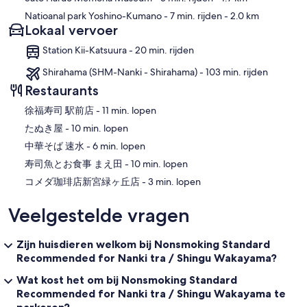
Natioanal park Yoshino-Kumano
- 7 min. rijden
- 2.0 km
Lokaal vervoer
Station Kii-Katsuura - 20 min. rijden
Shirahama (SHM-Nanki - Shirahama) - 103 min. rijden
Restaurants
‪徐福寿司 駅前店 - ‬11 min. lopen
‪たぬき屋 - ‬10 min. lopen
‪中華そば 速水 - ‬6 min. lopen
‪寿司魚とお食事 まえ田 - ‬10 min. lopen
‪コメダ珈琲店新宮緑ヶ丘店 - ‬3 min. lopen
Veelgestelde vragen
Zijn huisdieren welkom bij Nonsmoking Standard
Recommended for Nanki tra / Shingu Wakayama?
Wat kost het om bij Nonsmoking Standard
Recommended for Nanki tra / Shingu Wakayama te