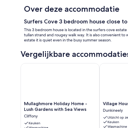
Over deze accommodatie
Surfers Cove 3 bedroom house close t
This 3 bedroom house is located in the surfers cove estate i
tullan strand and rougey walk way. It is also convenient to wa
estate it is quiet even in the busy summer season.
Vergelijkbare accommodatie
Mullaghmore Holiday Home - Lush Gardens with Se
Village House
Mullaghmore
Village
Mullaghmore Holiday Home -
Village Hou
Holiday
House
Lush Gardens with Sea Views
Dunkineely
Home
Dunkineely
Cliffony
Uitzicht op z
-
Keuken
Lush
Keuken
Wasmachine
Wasmachine