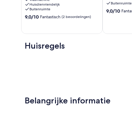
Gardens
Buitenruimte
Huisdiervriendelijk
with
Buitenruimte
9.0
9,0/10
Fanta
Sea
van
9.0
Views
9,0/10
Fantastisch
(2 beoordelingen)
10,
van
Cliffony
Fantastisch,
10,
(19
Fantastisch,
beoordelinge
(2
beoordelingen)
Huisregels
Belangrijke informatie