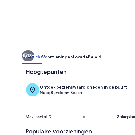
house
close
to
beaches/town
18+
Overzicht
Voorzieningen
Locatie
Beleid
Hoogtepunten
Ontdek bezienswaardigheden in de buurt
Nabij Bundoran Beach
Woonruimte
Max. aantal: 9
•
3 slaapk
Populaire voorzieningen