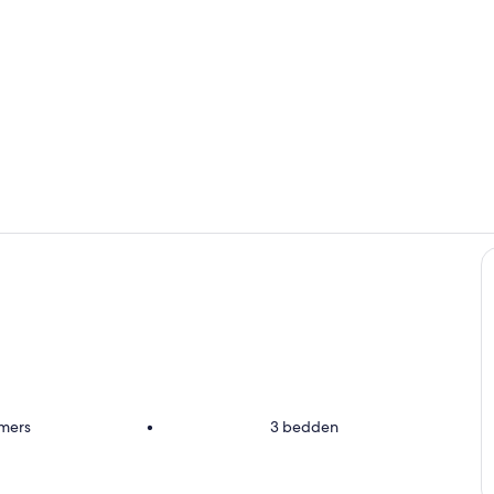
Exterieur
Interieur
amers
•
3 bedden