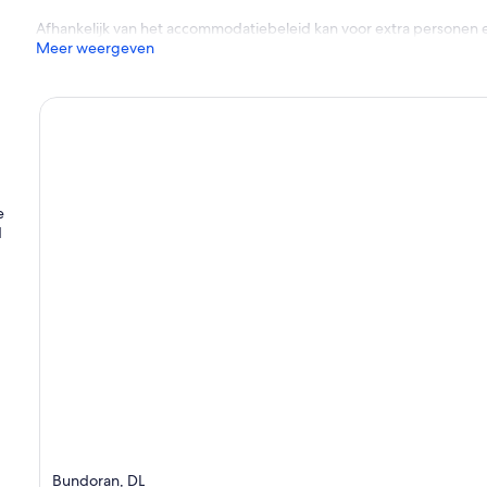
Afhankelijk van het accommodatiebeleid kan voor extra personen 
Meer weergeven
e
d
Bundoran, DL