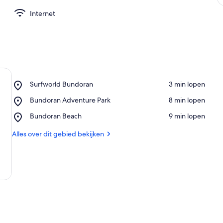
Internet
Place,
Surfworld Bundoran
‪3 min lopen‬
Surfworld
Place,
Bundoran Adventure Park
‪8 min lopen‬
Bundoran
Bundoran
Place,
Bundoran Beach
‪9 min lopen‬
Adventure
Bundoran
Park
Beach
Alles over dit gebied bekijken