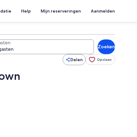
datie
Help
Mijn reserveringen
Aanmelden
sten
Zoeken
Delen
Opslaan
town