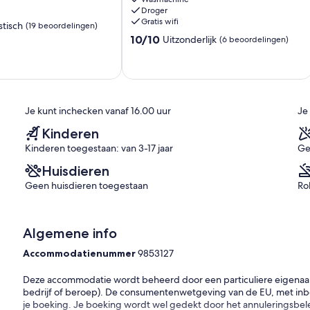
to
Droger
Donegal
Gratis wifi
stisch
(19 beoordelingen)
Town*
10.0
Donegal
10/10
Uitzonderlijk
(6 beoordelingen)
van
Town
10,
Uitzonderlijk,
n)
(6
beoordelingen)
Je kunt inchecken vanaf 16.00 uur
Je
Kinderen
Kinderen toegestaan: van 3-17 jaar
Ge
Huisdieren
Geen huisdieren toegestaan
Ro
Algemene info
Accommodatienummer
9853127
Deze accommodatie wordt beheerd door een particuliere eigenaar (e
bedrijf of beroep). De consumentenwetgeving van de EU, met inbeg
je boeking. Je boeking wordt wel gedekt door het annuleringsbelei