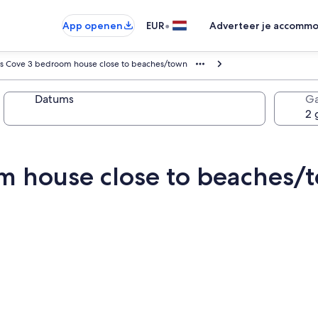
•
App openen
EUR
Adverteer je accommo
rs Cove 3 bedroom house close to beaches/town
Datums
Ga
m house close to beaches/