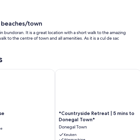
o beaches/town
n bundoran. It is a great location with a short walk to the amazing
lk to the centre of town and all amenities. As it is a cul de sac
s
a Views
*Countryside Retreat | 5 mins to Don
*Countryside
se
*Countryside Retreat | 5 mins to
Retreat
Donegal Town*
|
Donegal Town
ee
5
mins
Keuken
Wasmachine