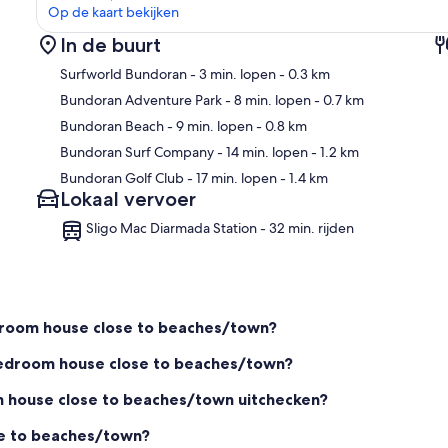
Op de kaart bekijken
In de buurt
Surfworld Bundoran
- 3 min. lopen
- 0.3 km
Bundoran Adventure Park
- 8 min. lopen
- 0.7 km
Bundoran Beach
- 9 min. lopen
- 0.8 km
Kaa
Bundoran Surf Company
- 14 min. lopen
- 1.2 km
Bundoran Golf Club
- 17 min. lopen
- 1.4 km
Lokaal vervoer
Sligo Mac Diarmada Station - 32 min. rijden
edroom house close to beaches/town?
 bedroom house close to beaches/town?
om house close to beaches/town uitchecken?
se to beaches/town?