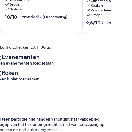
&
sea
Uitzicht op zee
Droger
Clean
views
Keuken
Gratis wifi
Wasmachine
|
on
Droger
10.0
Ocean
10/10
the
Uitzonderlijk
(1 beoordeling)
van
Views*
Wild
9.8
9,8/10
Uitzonderlijk
(21
10,
DL
Atlantic
van
Uitzonderlijk,
Way,
10,
(1
Ireland.
Uitzonderlijk,
beoordeling)
Bruckless
(21
 kunt uitchecken tot 11.00 uur
beoordelingen)
Evenementen
en evenementen toegestaan
Roken
ken is niet toegestaan
en partij die niet handelt vanuit zijn/haar vakgebied,
rip van het herroepingsrecht, is niet van toepassing op
d van de particuliere eigenaar.