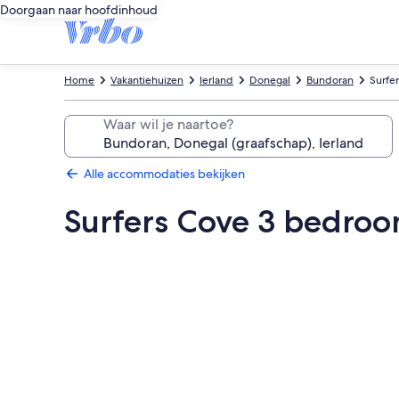
Doorgaan naar hoofdinhoud
Home
Vakantiehuizen
Ierland
Donegal
Bundoran
Surfe
Waar wil je naartoe?
Alle accommodaties bekijken
Surfers Cove 3 bedroo
Fotogalerie
voor
Surfers
Cove
3
bedroom