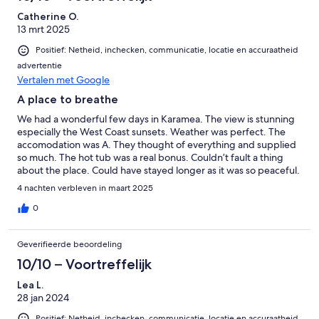
Catherine O.
13 mrt 2025
Positief: Netheid, inchecken, communicatie, locatie en accuraatheid
advertentie
Vertalen met Google
A place to breathe
We had a wonderful few days in Karamea. The view is stunning
especially the West Coast sunsets. Weather was perfect. The
accomodation was A. They thought of everything and supplied
so much. The hot tub was a real bonus. Couldn’t fault a thing
about the place. Could have stayed longer as it was so peaceful.
4 nachten verbleven in maart 2025
0
Geverifieerde beoordeling
10/10 – Voortreffelijk
Lea L.
28 jan 2024
Positief: Netheid, inchecken, communicatie, locatie en accuraatheid