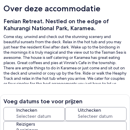
Over deze accommodatie
Fenian Retreat. Nestled on the edge of
Kahurangi National Park, Karamea.
Come stay, unwind and check out the stunning scenery and
beautiful sunsets from the deck. Relax in the hot tub and you may
just hear the resident Kiwi after dark. Wake up to the birdsong in
the mornings it is truly magical and the view out to the Tasman Sea is
awesome. The house is self catering or Karamea has great eating
places. Great coffees and pies at Vinnie's Cafe in the township.
There are ample things to do in Karamea or just come and sit out on
the deck and unwind or cosy up by the fire. Ride or walk the Heaphy
Track and relax in the hot tub when you arrive. We cater for couples
or four singles for the bed arrangements you just have to let us
know what you prefer. You won't be bored Karamea also has short
walks, cave tours to the Oparara Caves or just go visit the Oparara
Basin we have spectacular scenery here on the West Coast, take an
Voeg datums toe voor prijzen
evening stroll around the Karamea Estuary track. Bring your rod and
cast out for a snapper at Mossyburn Bridge or throw the line out up
Inchecken
Uitchecken
the Karamea River for a trout. Check out our museum and the
history of Karamea. The Karamea Information Centre website has
Reizigers
great information on things to see and do. The address is 334