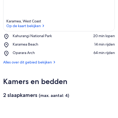
Karamea, West Coast
Op de kaart bekijken
Place,
Kahurangi National Park
‪20 min lopen‬
Kahurangi
Op de kaart bekijken
Place,
Karamea Beach
‪14 min rijden‬
National
Karamea
Park
Place,
Oparara Arch
‪64 min rijden‬
Beach
Oparara
Arch
Alles over dit gebied bekijken
Kamers en bedden
2 slaapkamers
(max. aantal: 4)