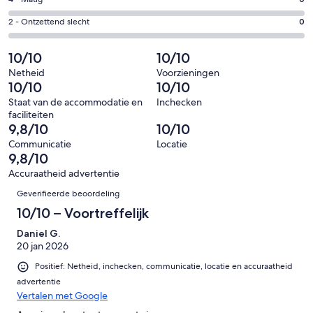
Gastenscore:
van
-
1
4
16
Redelijk.
Gastenscore:
2 - Ontzettend slecht
0
van
-
beoordelingen
0
2
16
Matig.
van
-
10/10
10/10
beoordelingen
0
16
Ontzettend
van
Netheid
Voorzieningen
beoordelingen
slecht.
10/10
10/10
16
0
beoordelingen
Staat van de accommodatie en
Inchecken
van
faciliteiten
16
9,8/10
10/10
beoordelingen
Communicatie
Locatie
9,8/10
Accuraatheid advertentie
Beoordelingen
Geverifieerde beoordeling
10/10 – Voortreffelijk
Daniel G.
20 jan 2026
Positief: Netheid, inchecken, communicatie, locatie en accuraatheid
advertentie
Vertalen met Google