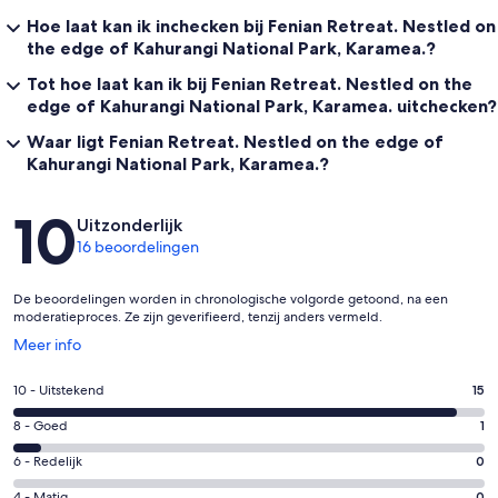
Hoe laat kan ik inchecken bij Fenian Retreat. Nestled on
the edge of Kahurangi National Park, Karamea.?
Tot hoe laat kan ik bij Fenian Retreat. Nestled on the
edge of Kahurangi National Park, Karamea. uitchecken?
Waar ligt Fenian Retreat. Nestled on the edge of
Kahurangi National Park, Karamea.?
Beoordelingen
10
Uitzonderlijk
16 beoordelingen
De beoordelingen worden in chronologische volgorde getoond, na een
moderatieproces. Ze zijn geverifieerd, tenzij anders vermeld.
Opent
Meer info
in
een
Gastenscore:
10 - Uitstekend
15
nieuw
10
venster
Gastenscore:
8 - Goed
1
-
8
Uitstekend.
Gastenscore:
6 - Redelijk
0
-
15
6
Goed.
4 - Matig
0