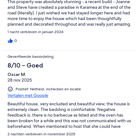
This property was absolutely stunning - a recent build - Joanne
and Steve have created a paradise in Karamea at the end of the
road (literally). I just wished we had stayed longer here and had
more time to enjoy the house which had been thoughtfully
planned and decorated throughout and was really just amazing.
It was a great end to our trip up the West Coast of the South
1 nacht verbleven in januari 2024
Island and one day I plan to bring my wife back here!
0
Geverifieerde beoordeling
8/10 – Goed
Oscar M.
28 nov 2025
Positief: Netheid, inchecken en locatie
Vertalen met Google
Beautiful house, very excluded and beautiful view, the house is
extremely clean. The bedding is comfortable. Negative
feedback is; there is no barbecue as listed and the oven has
been broken for a while and this was not communicated with us
beforehand. When mentioned to host that she could have
informed us, she was complaining about previous guest leaving
2 nachten verbleven in november 2025
home untidy and said that it is not an hotel, as a result of that the