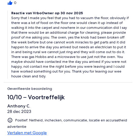
host expect you to vacuum/clean or she will charge additional
0
fees.
Reactie van VrboOwner op 30 nov 2025
Sorry that I made you feel that you had to vacuum the floor, obviously if
there was a lot of food on the floor one would clean it up instead of
walking it into the carpet and nowhere in our communication did I say
that there would be an additional charge for cleaning, please provide
proof of me asking you. The oven, yes the knob had been broken off
the week before but one cannot work miracles to get parts and it did
happen to arrive the day you arrived but needs an electrician to put it
in and being rural we cannot just ring and they will come out to do it.
There was gas Hobbs and a microwave to use just not the oven. You
maybe should have contacted me the day you arrived if you were not
happy, not contact me the night before you were leaving and I could
have worked something out for you. Thank you for leaving our wee
house clean and tidy.
Geverifieerde beoordeling
10/10 – Voortreffelijk
Anthony C.
28 dec 2023
Positief: Netheid, inchecken, communicatie, locatie en accuraatheid
advertentie
Vertalen met Google