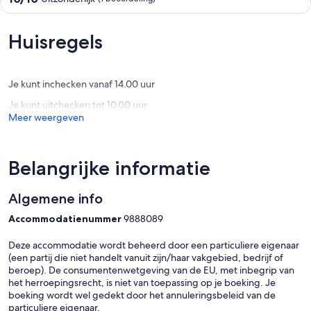
by
van
the
10,
sun.
Uitzonderlijk,
Huisregels
Karamea
(1
beoordeling)
Je kunt inchecken vanaf 14.00 uur
Je kunt uitchecken tot 10.00 uur
Meer weergeven
Belangrijke informatie
Algemene info
Accommodatienummer
9888089
Deze accommodatie wordt beheerd door een particuliere eigenaar
(een partij die niet handelt vanuit zijn/haar vakgebied, bedrijf of
beroep). De consumentenwetgeving van de EU, met inbegrip van
het herroepingsrecht, is niet van toepassing op je boeking. Je
boeking wordt wel gedekt door het annuleringsbeleid van de
particuliere eigenaar.