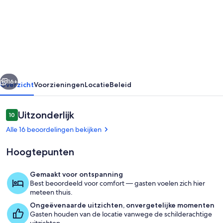
Retreat.
Nestled
on
the
edge
rige
Volgende
of
16+
Overzicht
Voorzieningen
Locatie
Beleid
Kahurangi
National
Beoordelingen
Uitzonderlijk
10
10 op 10 –
Park,
Alle 16 beoordelingen bekijken
Karamea.
Hoogtepunten
Gemaakt voor ontspanning
Best beoordeeld voor comfort — gasten voelen zich hier
Kamer
meteen thuis.
Ongeëvenaarde uitzichten, onvergetelijke momenten
Gasten houden van de locatie vanwege de schilderachtige