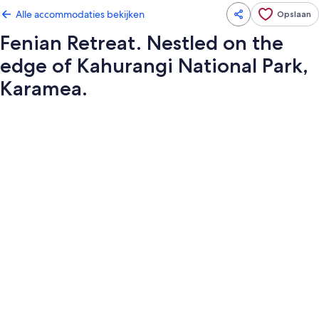
Alle accommodaties bekijken
Opslaan
Fenian Retreat. Nestled on the
edge of Kahurangi National Park,
Karamea.
Fotogalerie
voor
Fenian