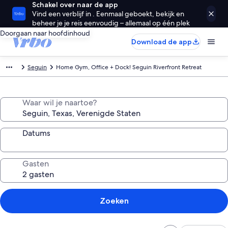
Schakel over naar de app
Vind een verblijf in . Eenmaal geboekt, bekijk en
beheer je je reis eenvoudig – allemaal op één plek
Doorgaan naar hoofdinhoud
Download de app
Seguin
Home Gym, Office + Dock! Seguin Riverfront Retreat
Waar wil je naartoe?
Datums
Gasten
Zoeken