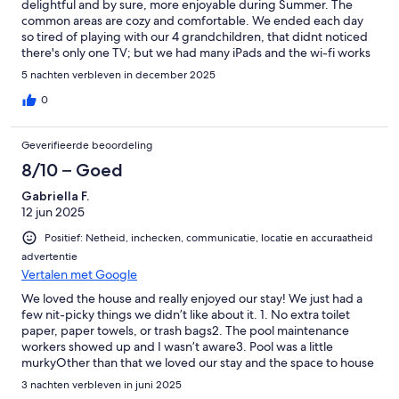
delightful and by sure, more enjoyable during Summer. The
common areas are cozy and comfortable. We ended each day
so tired of playing with our 4 grandchildren, that didnt noticed
there's only one TV; but we had many iPads and the wi-fi works
perfectly. The only "but" I could point is that the bedrooms are
5 nachten verbleven in december 2025
designed for people that dont mind the sunlight. There's light
coming everywhere, so dont forget your sleeping mask. And
0
another little thing to consider is wine glasses. But I guess only
wine enthusiasts are aware that drinking wine in plastic cups
Geverifieerde beoordeling
spoils the experience.
8/10 – Goed
Gabriella F.
12 jun 2025
Positief: Netheid, inchecken, communicatie, locatie en accuraatheid
advertentie
Vertalen met Google
We loved the house and really enjoyed our stay! We just had a
few nit-picky things we didn’t like about it. 1. No extra toilet
paper, paper towels, or trash bags2. The pool maintenance
workers showed up and I wasn’t aware3. Pool was a little
murkyOther than that we loved our stay and the space to house
20 people!
3 nachten verbleven in juni 2025