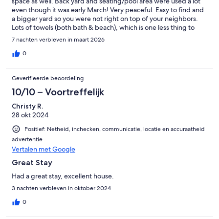
space as well. Back yard and seating/pool area were used a lot
even though it was early March! Very peaceful. Easy to find and
a bigger yard so you were not right on top of your neighbors.
Lots of towels (both bath & beach), which is one less thing to
pack. If we are ever back in the area, we would want to book
7 nachten verbleven in maart 2026
this place again!
0
Geverifieerde beoordeling
10/10 – Voortreffelijk
Christy R.
28 okt 2024
Positief: Netheid, inchecken, communicatie, locatie en accuraatheid
advertentie
Vertalen met Google
Great Stay
Had a great stay, excellent house.
3 nachten verbleven in oktober 2024
0