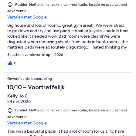
Positief: Netheid, inchecken, communicatie, locatie en accuraatheid
advertentie
Vertalen met Google
Big house and lots of room… great gym area!!! We were afraid
to go down and try and use paddle boat or kayaks…paddle boat
looked like it needed work.Bathrooms were clean!!We were
disgusted when removing sheets from beds in bunk room… the
mattress pads were absolutely disgusting… I hated thinking my
grand children were sleeping on those beds.
3 nachten verbleven in april 2026
0
Geverifieerde beoordeling
10/10 – Voortreffelijk
Kelly Jo C.
24 mrt 2026
Positief: Netheid, inchecken, communicatie, locatie en accuraatheid
advertentie
Vertalen met Google
This was a beautiful place! It had a lot of room for us all to have