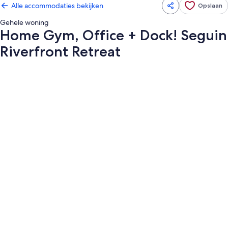
Alle accommodaties bekijken
Opslaan
Gehele woning
Home Gym, Office + Dock! Seguin
Riverfront Retreat
Fotogalerie
voor
Home