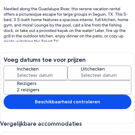
Nestled along the Guadalupe River, this serene vacation rental
offers a picturesque escape for large groups in Seguin, TX. This 5-
bed, 3.5-bath home features a spacious interior, full kitchen, home
gym, and more! Lounge by the pool, cast a line from the fishing
dock, or take out a provided kayak on the water! Later, fire up the
grill in the outdoor kitchen, enjoy dinner on the patio, or cozy up
inside watching the Smart TV.
-- THE PROPERTY --
Voeg datums toe voor prijzen
SLEEPING ARRANGEMENTS
- Bedroom 1: 1 king bed
Inchecken
Uitchecken
- Bedroom 2: 1 king bed
- Bedroom 3: 1 full bed w/ twin trundle
Reizigers
- Bedroom 4: 1 full bed
- Bedroom 5: 2 queen beds, 2 full bunk beds
- Additional Sleeping: 1 portable crib, 1 queen air mattress
Beschikbaarheid controleren
OUTDOOR LIVING
- Furnished deck
- Seasonal pool (unheated, available March-October)
Vergelijkbare accommodaties
- Covered deck & patio, lounge seating
- Outdoor kitchen w/ gas grill, outdoor dining area
- Complimentary kayaks & SUP, lawn games
Lake Placid Waterfront met Million Dollar Views, bootlift
Waterfro