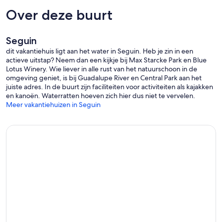
- 38 miles to San Antonio: The Alamo, San Antonio River Walk, Six
Over deze buurt
Flags Fiesta Texas
- 42 miles to San Antonio International Airport
Seguin
-- REST EASY WITH US --
dit vakantiehuis ligt aan het water in Seguin. Heb je zin in een
actieve uitstap? Neem dan een kijkje bij Max Starcke Park en Blue
Evolve makes it easy to find and book properties you’ll never want
Lotus Winery. Wie liever in alle rust van het natuurschoon in de
to leave. You can relax knowing that our properties will always be
omgeving geniet, is bij Guadalupe River en Central Park aan het
ready for you and that we’ll answer the phone 24/7. Even better, if
juiste adres. In de buurt zijn faciliteiten voor activiteiten als kajakken
anything is off about your stay, we’ll make it right. You can count on
en kanoën. Waterratten hoeven zich hier dus niet te vervelen.
our homes and our people to make you feel welcome — because
Meer vakantiehuizen in Seguin
we know what vacation means to you.
-- POLICIES --
- No smoking
- No pets allowed
- No events, parties, or large gatherings
- Please observe quiet hours after 10:00 PM (no music or loud noise)
- Must be at least 25 years old to book
- Additional fees and taxes may apply
- Photo ID may be required upon check-in
ADDITIONAL INFORMATION