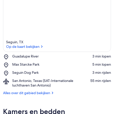
Seguin, TX
Op de kaart bekijken
Place,
Guadalupe River
‪3 min lopen‬
Guadalupe
Op de kaart bekijken
Place,
Max Starcke Park
‪5 min lopen‬
River
Max
Place,
Seguin Dog Park
‪3 min rijden‬
Starcke
Seguin
Park
Airport,
San Antonio, Texas (SAT-Internationale
‪55 min rijden‬
Dog
San
luchthaven San Antonio)
Park
Antonio,
Alles over dit gebied bekijken
Texas
(SAT-
Internationale
luchthaven
Kamers en bedden
San