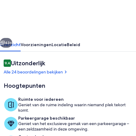
Gym,
Office
+
Dock!
Seguin
rige
Volgende
Riverfront
43+
Overzicht
Voorzieningen
Locatie
Beleid
Retreat
Beoordelingen
Uitzonderlijk
9,4
9,4 op 10 –
Alle 24 beoordelingen bekijken
Hoogtepunten
Ruimte voor iedereen
Geniet van de ruime indeling waarin niemand plek tekort
Privékeuken
komt.
Parkeergarage beschikbaar
Geniet van het exclusieve gemak van een parkeergarage –
een zeldzaamheid in deze omgeving.