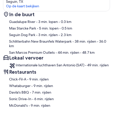
- This 2-story, split-level home requires stairs to access
Seguin, TX
- Your safety matters. The property features an exterior security
Op de kaart bekijken
camera located on the front porch facing the driveway. The camera
In de buurt
is outward facing and does not look into interior spaces. The camera
records video when activated by motion
Kaart
Guadalupe River
- 3 min. lopen
- 0.3 km
- The fireplaces are decorative and not for guest use
- The lawn will be serviced every other Wednesday. The pool will be
Max Starcke Park
- 5 min. lopen
- 0.5 km
treated every other Monday
Seguin Dog Park
- 3 min. rijden
- 2.3 km
- No jumping, diving, or climbing on the water feature by the pool
- There are seasonal caterpillars in the region and there may be
Schlitterbahn New Braunfels Waterpark
- 38 min. rijden
- 36.0
caterpillars in the yard during the spring and summertime
km
- The seasonal pool is not available from November through
San Marcos Premium Outlets
- 44 min. rijden
- 48.7 km
February
Lokaal vervoer
Internationale luchthaven San Antonio (SAT) - 49 min. rijden
Restaurants
‪Chick-Fil-A - ‬9 min. rijden
‪Whataburger - ‬9 min. rijden
‪Davila's BBQ - ‬7 min. rijden
‪Sonic Drive-In - ‬6 min. rijden
‪McDonald's - ‬9 min. rijden