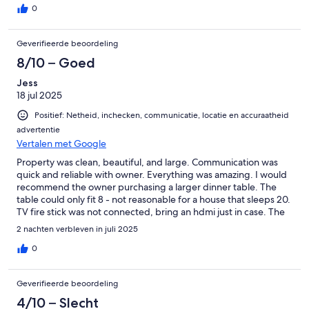
0
Geverifieerde beoordeling
8/10 – Goed
Jess
18 jul 2025
Positief: Netheid, inchecken, communicatie, locatie en accuraatheid
advertentie
Vertalen met Google
Property was clean, beautiful, and large. Communication was
quick and reliable with owner. Everything was amazing. I would
recommend the owner purchasing a larger dinner table. The
table could only fit 8 - not reasonable for a house that sleeps 20.
TV fire stick was not connected, bring an hdmi just in case. The
kitchen is fully stocked with cookware and utensils. I would
2 nachten verbleven in juli 2025
suggest more than 1 roll of toilet paper in bathrooms, again we
visited with 20 people so we were out of TP on our last day.
0
Would stay again granted a few changes.
Geverifieerde beoordeling
4/10 – Slecht