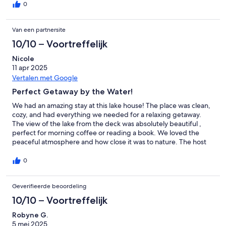
0
Van een partnersite
10/10 – Voortreffelijk
Nicole
11 apr 2025
Vertalen met Google
Perfect Getaway by the Water!
We had an amazing stay at this lake house! The place was clean,
cozy, and had everything we needed for a relaxing getaway.
The view of the lake from the deck was absolutely beautiful ,
perfect for morning coffee or reading a book. We loved the
peaceful atmosphere and how close it was to nature. The host
was super responsive and made check-in a breeze. Highly
recommend if you’re looking for a quiet, scenic escape!
0
Geverifieerde beoordeling
10/10 – Voortreffelijk
Robyne G.
5 mei 2025