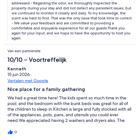
here please verify that all is working properly for that money.
addressed.- Regarding the odor, we thoroughly inspected the
property during your stay and did not detect any persistent issues, but
The home is beautiful just wish we could have had the
we continued to monitor it closely and daily. To my knowledge, the
wonderful experience we paid for.
scent was hard to find. That was the only issue that took time to correct.
- We value your feedback and are committed to providing a
comfortable and enjoyable experience for all our guests.Thank you
again for your input, and we hope to have the opportunity to host you
again.
Van een partnersite
10/10 – Voortreffelijk
Kenneth
15 jun 2026
Vertalen met Google
Nice place for a family gathering
We had a great time here! The kids spent so much time in the
pool, and the bedroom with the bunk beds was great for all of
the children to sleep in.Kitchen is large and fully stocked with all
of the appliances, pots, pans, and utensils you could ever
need.We appreciated having 2 washers and dryers also. The
house was clean and had plenty of towels which is always
helpful.Close to downtown Seguin which was pleasant to walk
0
around and visit the stores. Also you must visit the Burnt Bean