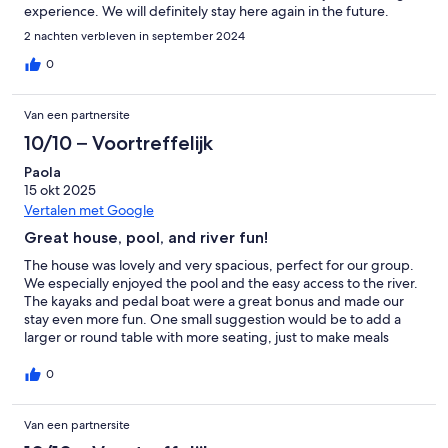
experience. We will definitely stay here again in the future.
2 nachten verbleven in september 2024
0
Van een partnersite
10/10 – Voortreffelijk
Paola
15 okt 2025
Vertalen met Google
Great house, pool, and river fun!
The house was lovely and very spacious, perfect for our group.
We especially enjoyed the pool and the easy access to the river.
The kayaks and pedal boat were a great bonus and made our
stay even more fun. One small suggestion would be to add a
larger or round table with more seating, just to make meals
together a bit easier for a big group. That said, we made it work
and had a great time. The host was great, very responsive and
0
helpful throughout. Thank you for a wonderful stay!
Van een partnersite