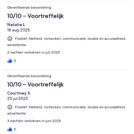
for BBQ. The line can be long but it is worth it at least
Geverifieerde beoordeling
once!Would definitely recommend if you want a house you can
just hang out in and spend time with friends or family.
10/10 – Voortreffelijk
Natalie L.
18 aug 2025
Positief: Netheid, inchecken, communicatie, locatie en accuraatheid
advertentie
2 nachten verbleven in juli 2025
0
Geverifieerde beoordeling
10/10 – Voortreffelijk
Courtney S.
20 jul 2025
Positief: Netheid, inchecken, communicatie, locatie en accuraatheid
advertentie
3 nachten verbleven in juni 2025
0