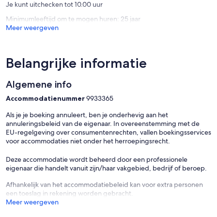
Je kunt uitchecken tot 10.00 uur
FAQ
- 1 exterior security camera (outward facing)
Minimumleeftijd om te mogen huren: 25 jaar
- Seasonal critters
Meer weergeven
- Quiet hours (after 10:00 PM)
ACCESSIBILITY
Belangrijke informatie
- 2-story home (split level)
- Stairs required to access
Algemene info
PARKING
- Garage (2 vehicles), parking slab (2 vehicles)
Accommodatienummer
9933365
- Ample driveway parking
- RV/trailer parking
Als je je boeking annuleert, ben je onderhevig aan het
annuleringsbeleid van de eigenaar. In overeenstemming met de
-- THE LOCATION --
EU-regelgeving over consumentenrechten, vallen boekingsservices
voor accommodaties niet onder het herroepingsrecht.
- Over an acre of land with on-site access to the Guadalupe River,
half a mile from the community boat ramp
Deze accommodatie wordt beheerd door een professionele
- 3 miles to ZDT’s Amusement Park & Texas Lutheran University
eigenaar die handelt vanuit zijn/haar vakgebied, bedrijf of beroep.
- 19 miles to New Braunfels: Schlitterbahn Waterpark, Gruene
Historic District, Gruene Hall, Landa Park, Prince Solms Park, Fischer
Afhankelijk van het accommodatiebeleid kan voor extra personen
Park, Animal World & Snake Farm Zoo, Rockin R River Rides, Comal
een toeslag in rekening worden gebracht.
Springs
Meer weergeven
- 19 miles to Comal River: tubing, boating, fishing, canoeing,
kayaking, jet skiing