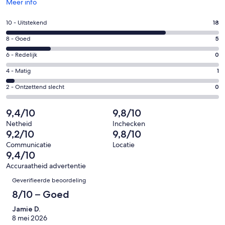
Opent
Meer info
in
een
Gastenscore:
10 - Uitstekend
18
nieuw
10
venster
Gastenscore:
8 - Goed
5
-
8
Uitstekend.
Gastenscore:
6 - Redelijk
0
-
18
6
Goed.
Gastenscore:
4 - Matig
1
van
-
5
4
24
Redelijk.
Gastenscore:
2 - Ontzettend slecht
0
van
-
beoordelingen
0
2
24
Matig.
van
-
9,4/10
9,8/10
beoordelingen
1
24
Ontzettend
van
Netheid
Inchecken
beoordelingen
slecht.
9,2/10
9,8/10
24
0
beoordelingen
Communicatie
Locatie
van
9,4/10
24
Accuraatheid advertentie
beoordelingen
Beoordelingen
Geverifieerde beoordeling
8/10 – Goed
Jamie D.
8 mei 2026