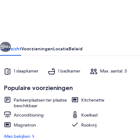
1Bdrm
Apartment
in
Finley
-
rige
Volgende
Weekly
15+
Overzicht
Voorzieningen
Locatie
Beleid
Rates
available
1 slaapkamer
1 badkamer
Max. aantal: 3
Populaire voorzieningen
Parkeerplaatsen ter plaatse
Kitchenette
beschikbaar
Interieur
Airconditioning
Koelkast
Magnetron
Rookvrij
Alles bekijken