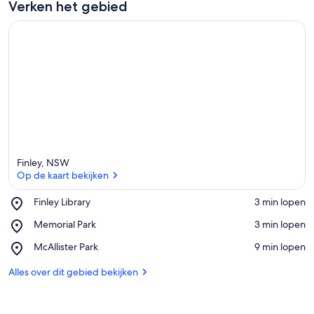
Verken het gebied
Finley, NSW
Op de kaart bekijken
Place,
Finley Library
‪3 min lopen‬
Finley
Op de kaart bekijken
Place,
Memorial Park
‪3 min lopen‬
Library
Memorial
Place,
McAllister Park
‪9 min lopen‬
Park
McAllister
Park
Alles over dit gebied bekijken