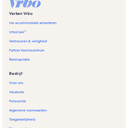
e
n
Verken Vrbo
t
d
Uw accommodatie adverteren
e
p
VrboCare™
a
g
Vertrouwen & veiligheid
i
Partner Kenniscentrum
n
a
Reisinspiratie
V
a
k
Bedrijf
a
n
Over ons
t
i
Vacatures
e
Persruimte
h
u
Algemene voorwaarden
i
z
Toegankelijkheid
e
n