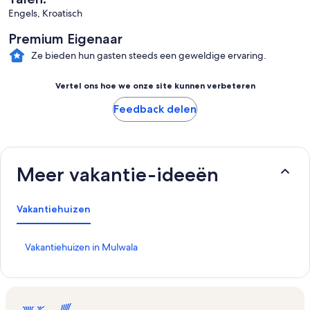
Engels, Kroatisch
Premium Eigenaar
Ze bieden hun gasten steeds een geweldige ervaring.
Vertel ons hoe we onze site kunnen verbeteren
Feedback delen
Meer vakantie-ideeën
Vakantiehuizen
L
Vakantiehuizen in Mulwala
i
n
k
o
p