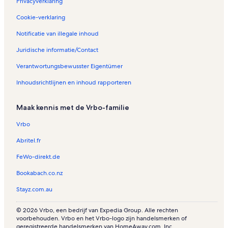
Privacyverklaring
i
Cookie-verklaring
n
M
Notificatie van illegale inhoud
u
l
Juridische informatie/Contact
w
a
Verantwortungsbewusster Eigentümer
l
a
Inhoudsrichtlijnen en inhoud rapporteren
Maak kennis met de Vrbo-familie
Vrbo
Abritel.fr
FeWo-direkt.de
Bookabach.co.nz
Stayz.com.au
© 2026 Vrbo, een bedrijf van Expedia Group. Alle rechten
voorbehouden. Vrbo en het Vrbo-logo zijn handelsmerken of
geregistreerde handelsmerken van HomeAway.com, Inc.