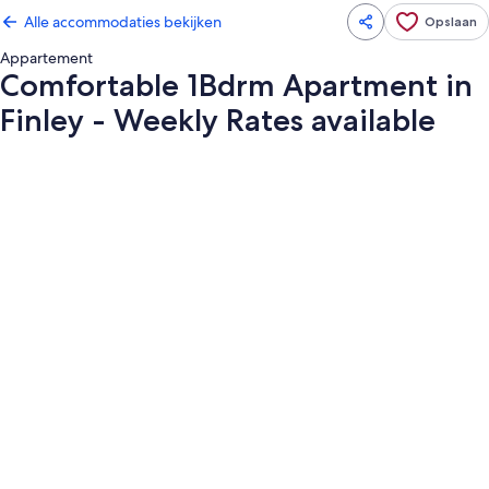
Alle accommodaties bekijken
Opslaan
Appartement
Comfortable 1Bdrm Apartment in
Finley - Weekly Rates available
Fotogalerie
voor
Comfortable