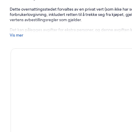
Dette overnattingsstedet forvaltes av en privat vert (som ikke har 
forbrukerlovgivning, inkludert retten til å trekke seg fra kjøpet, gje
vertens avbestillingsregler som gjelder.
Det kan pålegges avgifter for ekstra personer, og denne avgiften 
Vis mer