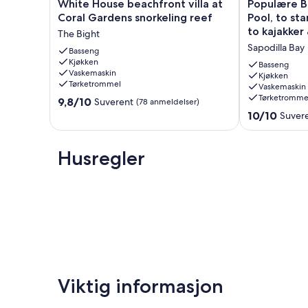
White
Populære
White House beachfront villa at
Populære B
House
Beachfront
Coral Gardens snorkeling reef
Pool, to st
En eksklusiv og privat villa som er stille og rolig om dagen
beachfront
hjem
kort kjøretur unna lokale attraksjoner og Grace Bay Beach.
to kajakke
The Bight
villa
-
Sapodilla Bay
at
Basseng
Pool,
Lev øyelivet på Casa Zacapa
Kjøkken
Coral
to
Basseng
Vaskemaskin
Gardens
stand-
Kjøkken
Tørketrommel
Vaskemaskin
snorkeling
up
Tørketromme
9.8
reef
9,8/10
paddle
Suverent
(78 anmeldelser)
av
The
boards,
10.0
10/10
Suver
10,
Bight
to
av
Suverent,
kajakker
10,
(78
&
Suverent,
Husregler
anmeldelser)
MORE
(126
Sapodilla
anmeldelser)
Bay
Viktig informasjon