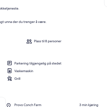
kokketjeneste.
ngt unna der du trenger å være.
Plass til 8 personer
Parkering tilgjengelig på stedet
Vaskemaskin
Grill
Place,
Provo Conch Farm
‪3 min kjøring‬