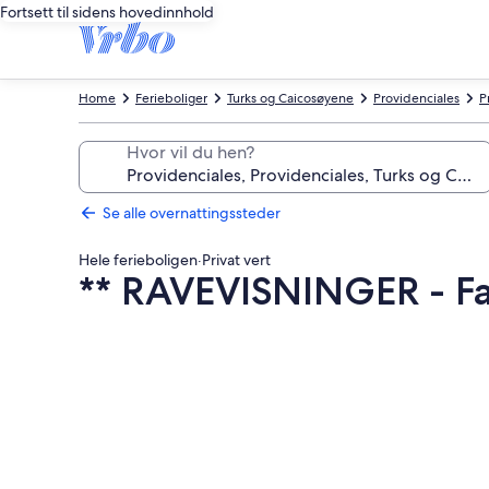
Fortsett til sidens hovedinnhold
Home
Ferieboliger
Turks og Caicosøyene
Providenciales
P
Hvor vil du hen?
Se alle overnattingssteder
Hele ferieboligen
·
Privat vert
** RAVEVISNINGER - Fa
Bildegalleri
av
**
RAVEVISNINGER
-