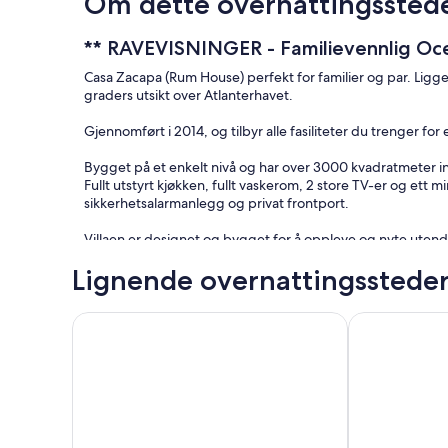
Om dette overnattingssted
** RAVEVISNINGER - Familievennlig Oce
Casa Zacapa (Rum House) perfekt for familier og par. Lig
graders utsikt over Atlanterhavet.
Gjennomført i 2014, og tilbyr alle fasiliteter du trenger fo
Bygget på et enkelt nivå og har over 3000 kvadratmeter in
Fullt utstyrt kjøkken, fullt vaskerom, 2 store TV-er og ett m
sikkerhetsalarmanlegg og privat frontport.
Villaen er designet og bygget for å oppleve og nyte uten
Atlanterhavet. Nyt utendørs cabana med stor ølkjølere, utes
Lignende overnattingsstede
fra huset.
Når du ikke har lyst til å lage mat, kommer Casa Zacapa m
White House beachfront villa at Coral Gardens snor
Populære Beac
kjøretur unna på Sands Resort. Kokkeservice tilgjengelig p
Provo Golfklubb ligger bare 2 miles unna, og er et PGA-sert
ingenting er mer enn en 5-10 minutters biltur unna.
Villaen har plass til opptil 8 personer fordelt på 3 soverom
enkeltsenger, hvorav den ene er en racerbilseng. Det er og