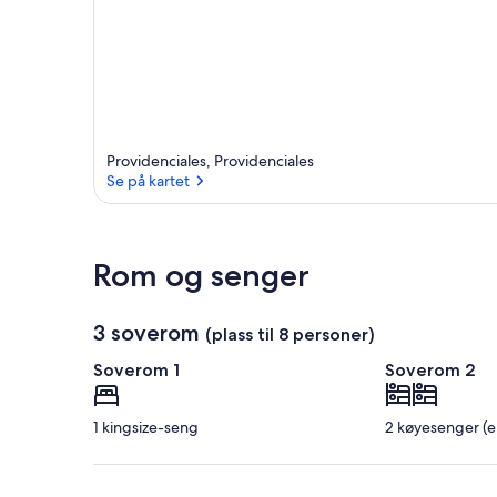
e
o
m
r
å
d
e
Providenciales, Providenciales
t
Se på kartet
Se på kartet
Rom og senger
3 soverom
(plass til 8 personer)
Soverom 1
Soverom 2
1 kingsize-seng
2 køyesenger (e