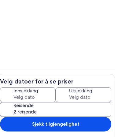
sstedets uteområder
Rom
Velg datoer for å se priser
Luftbilde
Innsjekking
Utsjekking
Reisende
Sjekk tilgjengelighet