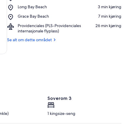
Provo
Place,
Long Bay Beach
‪3 min kjøring‬
Conch
Long
Farm
Place,
Grace Bay Beach
‪7 min kjøring‬
Bay
Grace
Beach
Airport,
Providenciales (PLS-Providenciales
‪26 min kjøring‬
Bay
Providenciales
internasjonale flyplass)
Beach
(PLS-
Se alt om dette området
Providenciales
internasjonale
flyplass)
Soverom 3
nkle)
1 kingsize-seng