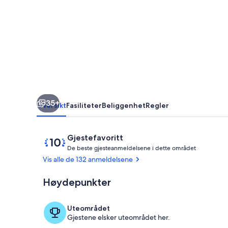
Familievennlig
Ocean
Front
3
soverom,
3
bad
35+
Villa
Oversikt
Fasiliteter
Beliggenhet
Regler
Anmeldelser
10
Gjestefavoritt
D
av
De beste gjesteanmeldelsene i dette området
e
10,
Vis alle de 132 anmeldelsene
Gjestefavoritt
b
Høydepunkter
Basseng
e
s
t
Uteområdet
e
Gjestene elsker uteområdet her.