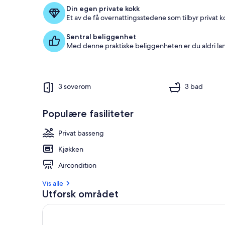
g
Din egen private kokk
j
Et av de få overnattingsstedene som tilbyr privat 
e
s
Sentral beliggenhet
t
Med denne praktiske beliggenheten er du aldri la
e
a
n
m
e
3 soverom
3 bad
l
d
e
Populære fasiliteter
l
s
Privat basseng
e
n
Kjøkken
e
Aircondition
i
Vis alle
d
Utforsk området
e
t
t