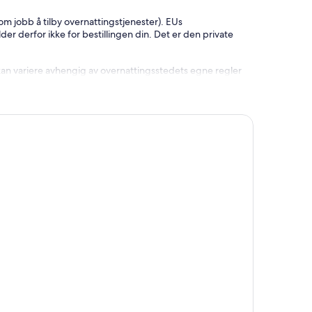
som jobb å tilby overnattingstjenester). EUs
lder derfor ikke for bestillingen din. Det er den private
kan variere avhengig av overnattingsstedets egne regler