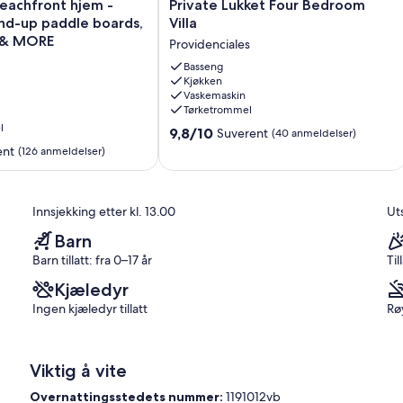
Private
eachfront hjem -
Private Lukket Four Bedroom
Lukket
and-up paddle boards,
Villa
, slik at alle kan slappe av, med den ekstra fordelen med bare en
Four
r & MORE
Providenciales
Bedroom
Villa
Basseng
Kjøkken
Providenciales
Vaskemaskin
Tørketrommel
l
9.8
9,8/10
Suverent
(40 anmeldelser)
av
ent
(126 anmeldelser)
10,
Suverent,
(40
Innsjekking etter kl. 13.00
Uts
anmeldelser)
Barn
Barn tillatt: fra 0–17 år
Ti
Kjæledyr
Ingen kjæledyr tillatt
Røy
Viktig å vite
Overnattingsstedets nummer:
1191012vb