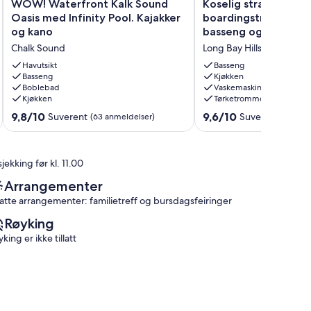
WOW!
Koselig
WOW! Waterfront Kalk Sound
Koselig strandhus på
Waterfront
strandhus
Oasis med Infinity Pool. Kajakker
boardingstrand, w / 
Kalk
på
og kano
basseng og kajakk.
Sound
kite
Chalk Sound
Long Bay Hills
Oasis
boardingstrand,
med
w
Havutsikt
Basseng
Infinity
Basseng
/
Kjøkken
Boblebad
Vaskemaskin
Pool.
privat
Kjøkken
Tørketrommel
Kajakker
basseng
og
og
9.8
9.6
9,8/10
9,6/10
Suverent
Suverent
(63 anmeldelser)
(147 an
kano
kajakk.
av
av
Chalk
Long
10,
10,
Sound
Bay
Suverent,
Suverent,
jekking før kl. 11.00
Hills
(63
(147
anmeldelser)
anmeldelser)
Arrangementer
llatte arrangementer: familietreff og bursdagsfeiringer
Røyking
king er ikke tillatt