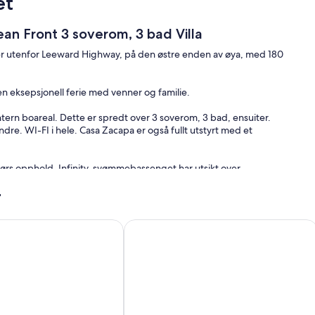
et
an Front 3 soverom, 3 bad Villa
ger utenfor Leeward Highway, på den østre enden av øya, med 180
r en eksepsjonell ferie med venner og familie.
tern boareal. Dette er spredt over 3 soverom, 3 bad, ensuiter.
indre. WI-FI i hele. Casa Zacapa er også fullt utstyrt med et
dørs opphold. Infinity-svømmebassenget har utsikt over
ervering og solstoler på tvers av terrassen. Enkel tilgang til havet
r
ed et gavekort til Hemingways Restaurant, som ligger bare en kort
keling reef
hfront hjem - Pool, to stand-up paddle boards, to kajakker
Private Lukket Four Bedroom Villa
å forespørsel.
ifisert kurs. Det er mange barer og hoteller i nærheten ...
. Soverom 1 - 1 x konge, soverom 2 - 1 x konge, soverom 3 - 2
så en uttrekkbar sofa.