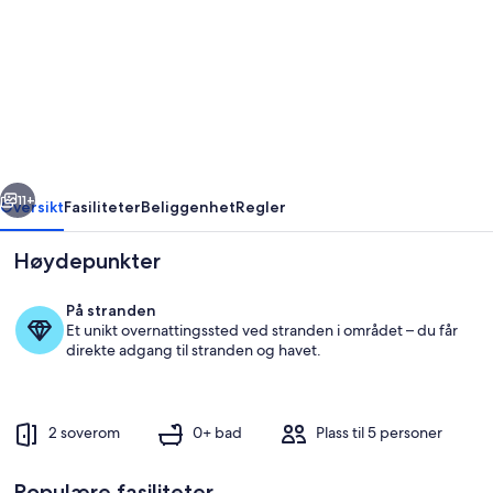
Leiligheter
Miki
Rogoznica
-
Klassisk
leilighet
rige
Neste
med
11+
Oversikt
Fasiliteter
Beliggenhet
Regler
to
Høydepunkter
soverom
og
På stranden
terrasse
Et unikt overnattingssted ved stranden i området – du får
direkte adgang til stranden og havet.
2 soverom
0+ bad
Plass til 5 personer
Overnattingsstedets uteområder
Populære fasiliteter