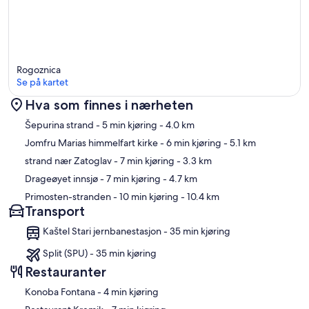
Rogoznica
Se på kartet
Hva som finnes i nærheten
Kart
Šepurina strand
- 5 min kjøring
- 4.0 km
Jomfru Marias himmelfart kirke
- 6 min kjøring
- 5.1 km
strand nær Zatoglav
- 7 min kjøring
- 3.3 km
Drageøyet innsjø
- 7 min kjøring
- 4.7 km
Primosten-stranden
- 10 min kjøring
- 10.4 km
Transport
Kaštel Stari jernbanestasjon - 35 min kjøring
Split (SPU) - 35 min kjøring
Restauranter
‪Konoba Fontana - ‬4 min kjøring