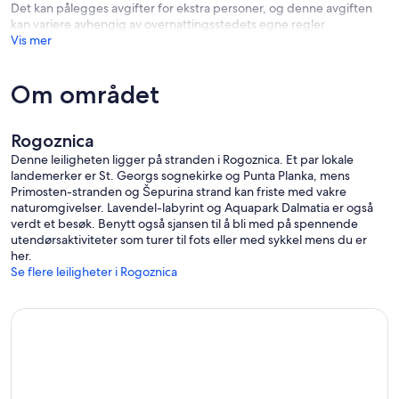
Det kan pålegges avgifter for ekstra personer, og denne avgiften
kan variere avhengig av overnattingsstedets egne regler
Vis mer
Om området
Rogoznica
Denne leiligheten ligger på stranden i Rogoznica. Et par lokale
landemerker er St. Georgs sognekirke og Punta Planka, mens
Primosten-stranden og Šepurina strand kan friste med vakre
naturomgivelser. Lavendel-labyrint og Aquapark Dalmatia er også
verdt et besøk. Benytt også sjansen til å bli med på spennende
utendørsaktiviteter som turer til fots eller med sykkel mens du er
her.
Se flere leiligheter i Rogoznica