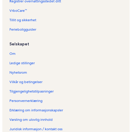
Registrer overnattingsstedet ditt
VrboCare™
Tillit og sikkerhet
Ferieboligguider
Selskapet
Om
Ledige stillinger
Nyhetsrom
Vilkår og betingelser
Tilgjengelighetstilpasninger
Personvernerklæring
Erklæring om informasjonskapsler
Varsling om ulovlig innhold
Juridisk informasjon / kontakt oss