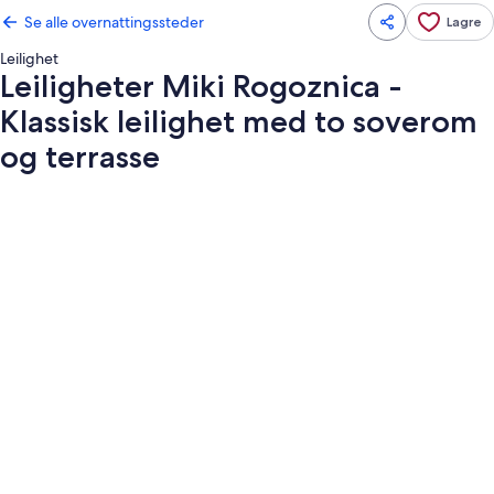
Se alle overnattingssteder
Lagre
Leilighet
Leiligheter Miki Rogoznica -
Klassisk leilighet med to soverom
og terrasse
Bildegalleri
av