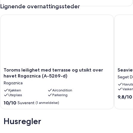
Lignende overnattingssteder
Kjæledyr; Ikke tillatt
Sengetøy; Dag
Toroms leilighet med terrasse og utsikt over havet Rogoznica
Seaview 
Valgfrie tjenester som du kan ordne på stedet:
Badehånklær; Dag
Wifi; Gratis
Toroms
Seaview
Toroms leilighet med terrasse og utsikt over
Seavie
leilighet
apartme
havet Rogoznica (A-5269-d)
Seget D
med
Lana
Rogoznica
Havuts
terrasse
Seget
Vaske
og
Kjøkken
Aircondition
Donji
Uteplass
Parkering
utsikt
9.8
9,8/10
over
av
10.0
10/10
Suverent
(1 anmeldelse)
havet
10,
av
Rogoznica
Suveren
10,
(A-
(6
Suverent,
Husregler
5269-
anmelde
(1
d)
anmeldelse)