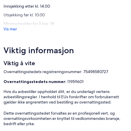
Rogoznica
Innsjekking etter kl. 14.00
Utsjekking før kl. 10.00
Minimumsalder for å leie: 18
Vis mer
Viktig informasjon
Viktig å vite
Overnattingsstedets registreringsnummer: 75498580727
Overnattingsstedets nummer:
11959601
Hvis du avbestiller oppholdet ditt, er du underlagt vertens
avbestillingsregler. I henhold til EUs forskrifter om forbrukerrett
gjelder ikke angreretten ved bestilling av overnattingssted.
Dette overnattingsstedet forvaltes av en profesjonell vert, og
overnattingsvirksomheten er knyttet til vedkommendes bransje,
bedrift eller yrke.