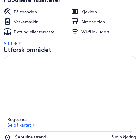
På stranden
Kjøkken
Vaskemaskin
Aircondition
Platting eller terrasse
Wi-fi inkludert
Vis alle
Utforsk området
Rogoznica
Se på kartet
Place,
Šepurina strand
‪5 min kjøring‬