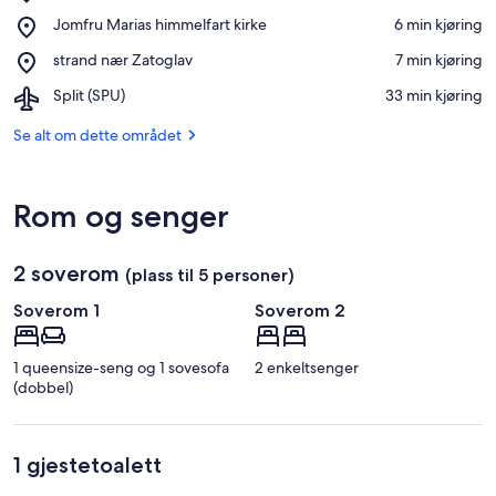
Šepurina
Se på kartet
Place,
Jomfru Marias himmelfart kirke
‪6 min kjøring‬
strand
Jomfru
Place,
strand nær Zatoglav
‪7 min kjøring‬
Marias
strand
himmelfart
Airport,
Split (SPU)
‪33 min kjøring‬
nær
kirke
Split
Zatoglav
(SPU)
Se alt om dette området
Rom og senger
2 soverom
(plass til 5 personer)
Soverom 1
Soverom 2
1 queensize-seng og 1 sovesofa
2 enkeltsenger
(dobbel)
1 gjestetoalett