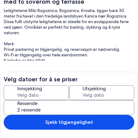
med to soverom og terrasse
Leilighetene Miki Rogoznica, Rogoznica, Kroatia, ligger bare 30
meter fra havet i den fredelige landsbyen Kanica nær Rogoznica.
Disse fullt utstyrte leilighetene er ideelle for en avslappende ferie
ved sjøen. Området er perfekt for bading, dykking og å nyte
naturen.
Merk:
Privat parkering er tilgjengelig, og reservasjon er nødvendig.
Wi-Fi er tilgjengelig over hele eiendommen.
Kjæledyr er ikke tillatt.
Takket være den utmerkede beliggenheten er alt du trenger for
ferien din bare en kort spasertur unna. Matbutikker, kafeer,
Velg datoer for å se priser
restauranter – alt ligger innenfor en radius på 2,00 km. Stranden
ligger 100 meter fra eiendommen.
Innsjekking
Utsjekking
Denne toromsleiligheten har plass til opptil fem gjester. Den har
Reisende
satellitt-TV og er kombinert med sittegruppe, sofa og kjøkken. Det
private badet er utstyrt med dusj og toalett.
Oppsett:
Sjekk tilgjengelighet
Disse kostnadene er mandarotiske og belastes på stedet. De er ikke
inkludert i leieprisen.:
Sluttrengjøring; Inklusiv