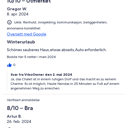
10/10 – Utmerket
Gregor W.
8. apr. 2024
Likte: Renhold, innsjekking, kommunikasjon, beliggenheten,
annonsens korrekthet
Oversett med Google
Winterurlaub
Schönes sauberes Haus,etwas abseits,Auto erforderlich.
Bodde her 5 netter i mars 2024
0
Svar fra VrboOwner den 2. mai 2024
Ja, das Chalet ist in einem ruhigen Dorf und das macht es zu seinem
Charme. Es ist möglich, Haute Nendaz in 25 Minuten zu Fuß auf einem
angenehmen Weg zu erreichen.
Verifisert anmeldelse
8/10 – Bra
Artur B.
26. feb. 2024