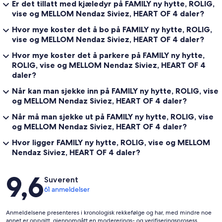
Er det tillatt med kjæledyr på FAMILY ny hytte, ROLIG,
vise og MELLOM Nendaz Siviez, HEART OF 4 daler?
Hvor mye koster det å bo på FAMILY ny hytte, ROLIG,
vise og MELLOM Nendaz Siviez, HEART OF 4 daler?
Hvor mye koster det å parkere på FAMILY ny hytte,
ROLIG, vise og MELLOM Nendaz Siviez, HEART OF 4
daler?
Når kan man sjekke inn på FAMILY ny hytte, ROLIG, vise
og MELLOM Nendaz Siviez, HEART OF 4 daler?
Når må man sjekke ut på FAMILY ny hytte, ROLIG, vise
og MELLOM Nendaz Siviez, HEART OF 4 daler?
Hvor ligger FAMILY ny hytte, ROLIG, vise og MELLOM
Nendaz Siviez, HEART OF 4 daler?
Anmeldelser
9,6
Suverent
61 anmeldelser
Anmeldelsene presenteres i kronologisk rekkefølge og har, med mindre noe
annet er oppgitt, gjennomgått en modererings- og verifiseringsprosess.