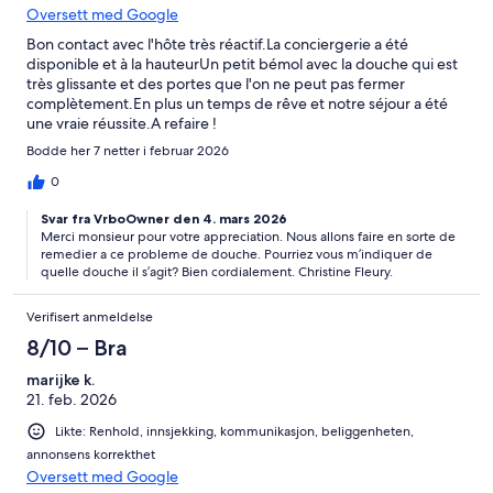
Oversett med Google
Bon contact avec l'hôte très réactif.La conciergerie a été
disponible et à la hauteurUn petit bémol avec la douche qui est
très glissante et des portes que l'on ne peut pas fermer
complètement.En plus un temps de rêve et notre séjour a été
une vraie réussite.A refaire !
Bodde her 7 netter i februar 2026
0
Svar fra VrboOwner den 4. mars 2026
Merci monsieur pour votre appreciation. Nous allons faire en sorte de
remedier a ce probleme de douche. Pourriez vous m’indiquer de
quelle douche il s’agit? Bien cordialement. Christine Fleury.
Verifisert anmeldelse
8/10 – Bra
marijke k.
21. feb. 2026
Likte: Renhold, innsjekking, kommunikasjon, beliggenheten,
annonsens korrekthet
Oversett med Google