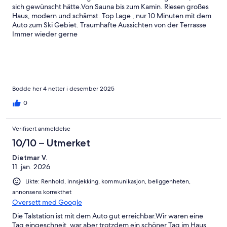
sich gewünscht hätte.Von Sauna bis zum Kamin. Riesen großes
Haus, modern und schämst. Top Lage , nur 10 Minuten mit dem
Auto zum Ski Gebiet. Traumhafte Aussichten von der Terrasse
Immer wieder gerne
Bodde her 4 netter i desember 2025
0
Verifisert anmeldelse
10/10 – Utmerket
Dietmar V.
11. jan. 2026
Likte: Renhold, innsjekking, kommunikasjon, beliggenheten,
annonsens korrekthet
Oversett med Google
Die Talstation ist mit dem Auto gut erreichbar.Wir waren eine
Tag eingeschneit, war aber trotzdem ein schöner Tag im Haus.