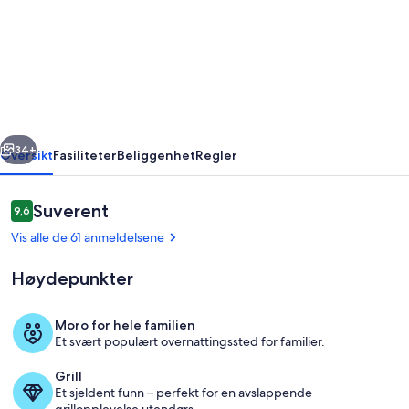
ny
hytte,
ROLIG,
vise
og
rige
Neste
MELLOM
34+
Oversikt
Fasiliteter
Beliggenhet
Regler
Nendaz
Siviez,
Anmeldelser
Suverent
9,6
9,6 av 10 –
HEART
Vis alle de 61 anmeldelsene
OF
Høydepunkter
4
daler
Moro for hele familien
Et svært populært overnattingssted for familier.
Eksteriør
Grill
Et sjeldent funn – perfekt for en avslappende