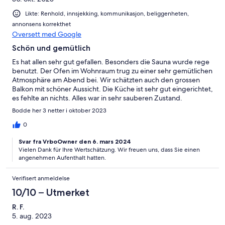
Likte: Renhold, innsjekking, kommunikasjon, beliggenheten,
annonsens korrekthet
Oversett med Google
Schön und gemütlich
Es hat allen sehr gut gefallen. Besonders die Sauna wurde rege
benutzt. Der Ofen im Wohnraum trug zu einer sehr gemütlichen
Atmosphäre am Abend bei. Wir schätzten auch den grossen
Balkon mit schöner Aussicht. Die Küche ist sehr gut eingerichtet,
es fehlte an nichts. Alles war in sehr sauberen Zustand.
Bodde her 3 netter i oktober 2023
0
Svar fra VrboOwner den 6. mars 2024
Vielen Dank für Ihre Wertschätzung. Wir freuen uns, dass Sie einen
angenehmen Aufenthalt hatten.
Verifisert anmeldelse
10/10 – Utmerket
R. F.
5. aug. 2023