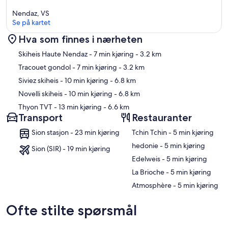
Nendaz, VS
Se på kartet
Hva som finnes i nærheten
Kart
Skiheis Haute Nendaz
- 7 min kjøring
- 3.2 km
Tracouet gondol
- 7 min kjøring
- 3.2 km
Siviez skiheis
- 10 min kjøring
- 6.8 km
Novelli skiheis
- 10 min kjøring
- 6.8 km
Thyon TVT
- 13 min kjøring
- 6.6 km
Transport
Restauranter
Sion stasjon - 23 min kjøring
‪Tchin Tchin - ‬5 min kjøring
‪hedonie - ‬5 min kjøring
Sion (SIR) - 19 min kjøring
‪Edelweis - ‬5 min kjøring
‪La Brioche - ‬5 min kjøring
‪Atmosphère - ‬5 min kjøring
Ofte stilte spørsmål