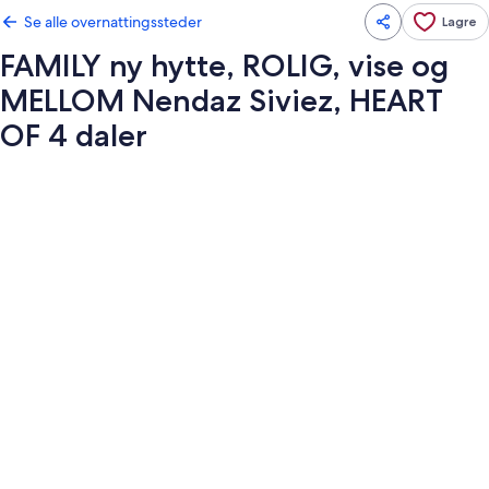
Se alle overnattingssteder
Lagre
FAMILY ny hytte, ROLIG, vise og
MELLOM Nendaz Siviez, HEART
OF 4 daler
Bildegalleri
av
FAMILY