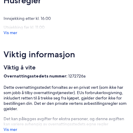
Husregler
(15
(10
anmelde
anmeldelser)
Innsjekking etter kl. 16.00
Utsjekking før kl. 11.00
Vis mer
Viktig informasjon
Viktig å vite
Overnattingsstedets nummer:
1272726a
Dette overnattingsstedet forvaltes av en privat vert (som ikke har
som jobb å tilby overnattingstjenester). EUs forbrukerlovgivning,
inkludert retten til å trekke seg fra kjøpet, gjelder derfor ikke for
bestillingen din. Det er den private vertens avbestillingsregler som
gjelder.
Det kan pålegges avgifter for ekstra personer, og denne avgiften
kan variere avhengig av overnattingsstedets egne regler
Vis mer