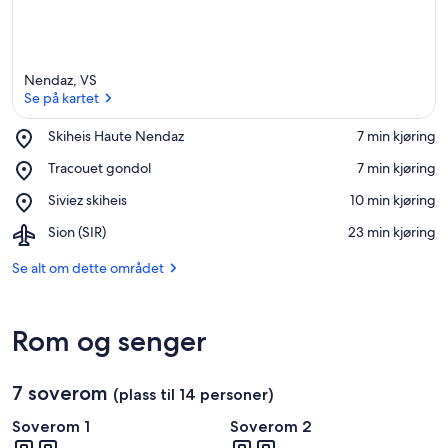
Nendaz, VS
Se på kartet
Place,
Skiheis Haute Nendaz
‪7 min kjøring‬
Skiheis
Se på kartet
Place,
Tracouet gondol
‪7 min kjøring‬
Haute
Tracouet
Nendaz
Place,
Siviez skiheis
‪10 min kjøring‬
gondol
Siviez
Airport,
Sion (SIR)
‪23 min kjøring‬
skiheis
Sion
(SIR)
Se alt om dette området
Rom og senger
7 soverom
(plass til 14 personer)
Soverom 1
Soverom 2