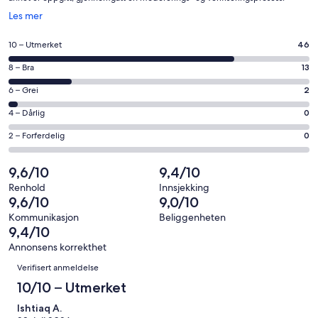
Åpnes
Les mer
i
et
Rangering
10 – Utmerket
46
nytt
på
vindu
Rangering
8 – Bra
13
10
på
−
Rangering
6 – Grei
2
8
Utmerket.
på
−
Rangering
4 – Dårlig
0
46
6
Bra.
på
av
−
Rangering
2 – Forferdelig
0
13
4
totalt
Grei.
på
av
−
61
2
2
9,6/10
9,4/10
totalt
Dårlig.
anmeldelser.
av
−
61
0
Renhold
Innsjekking
totalt
Forferdelig.
9,6/10
9,0/10
anmeldelser.
av
61
0
totalt
Kommunikasjon
Beliggenheten
anmeldelser.
av
9,4/10
61
totalt
anmeldelser.
Annonsens korrekthet
61
Anmeldelser
Verifisert anmeldelse
anmeldelser.
10/10 – Utmerket
Ishtiaq A.