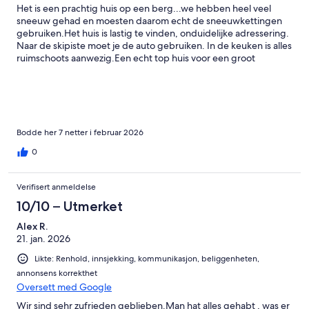
Het is een prachtig huis op een berg...we hebben heel veel
sneeuw gehad en moesten daarom echt de sneeuwkettingen
gebruiken.Het huis is lastig te vinden, onduidelijke adressering.
Naar de skipiste moet je de auto gebruiken. In de keuken is alles
ruimschoots aanwezig.Een echt top huis voor een groot
gezelschap!!
Bodde her 7 netter i februar 2026
0
Verifisert anmeldelse
10/10 – Utmerket
Alex R.
21. jan. 2026
Likte: Renhold, innsjekking, kommunikasjon, beliggenheten,
annonsens korrekthet
Oversett med Google
Wir sind sehr zufrieden geblieben.Man hat alles gehabt , was er