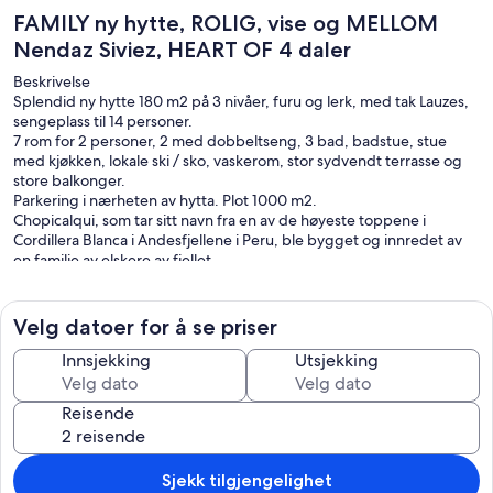
FAMILY ny hytte, ROLIG, vise og MELLOM
Nendaz Siviez, HEART OF 4 daler
Beskrivelse
Splendid ny hytte 180 m2 på 3 nivåer, furu og lerk, med tak Lauzes,
sengeplass til 14 personer.
7 rom for 2 personer, 2 med dobbeltseng, 3 bad, badstue, stue
med kjøkken, lokale ski / sko, vaskerom, stor sydvendt terrasse og
store balkonger.
Parkering i nærheten av hytta. Plot 1000 m2.
Chopicalqui, som tar sitt navn fra en av de høyeste toppene i
Cordillera Blanca i Andesfjellene i Peru, ble bygget og innredet av
en familie av elskere av fjellet.
Utstyr
Interiør: vaskerom med vaskemaskin, tørketrommel, badstue,
Velg datoer for å se priser
kjøkken med keramisk platetopp, stekeovn, oppvaskmaskin og
mikrobølgeovn, stue med flatskjerm-TV, wifi og vedovn.
Innsjekking
Utsjekking
Utenfor: privat parkering, grill, hagemøbler, fluktstoler.
Reisende
Situasjon
Chopicalqui er ca. 2. 5 km fra Nendaz sentrum, nær landsbyen
Saclentse og halvveis mellom Nendaz og Siviez stasjon, i hjertet av 4
daler skiområdet.
Sjekk tilgjengelighet