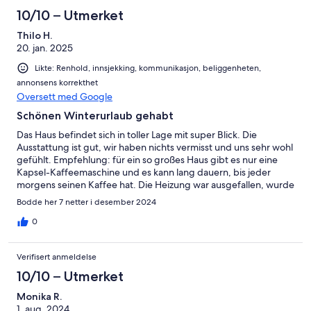
10/10 – Utmerket
Thilo H.
20. jan. 2025
Likte: Renhold, innsjekking, kommunikasjon, beliggenheten,
annonsens korrekthet
Oversett med Google
Schönen Winterurlaub gehabt
Das Haus befindet sich in toller Lage mit super Blick. Die
Ausstattung ist gut, wir haben nichts vermisst und uns sehr wohl
gefühlt. Empfehlung: für ein so großes Haus gibt es nur eine
Kapsel-Kaffeemaschine und es kann lang dauern, bis jeder
morgens seinen Kaffee hat. Die Heizung war ausgefallen, wurde
aber von der Agentur schnell behoben.
Bodde her 7 netter i desember 2024
0
Verifisert anmeldelse
10/10 – Utmerket
Monika R.
1. aug. 2024