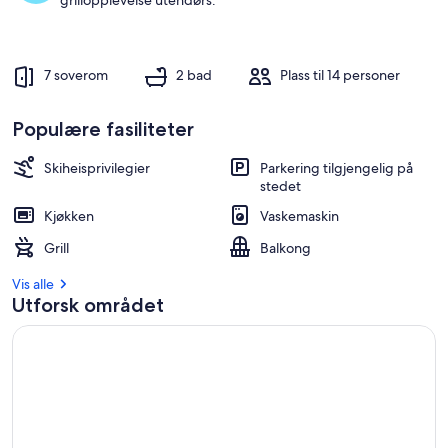
grillopplevelse utendørs.
7 soverom
2 bad
Plass til 14 personer
Populære fasiliteter
Skiheisprivilegier
Parkering tilgjengelig på
stedet
Kjøkken
Vaskemaskin
Grill
Balkong
Vis alle
Utforsk området