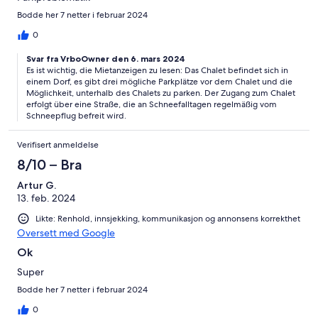
Bodde her 7 netter i februar 2024
0
Svar fra VrboOwner den 6. mars 2024
Es ist wichtig, die Mietanzeigen zu lesen: Das Chalet befindet sich in
einem Dorf, es gibt drei mögliche Parkplätze vor dem Chalet und die
Möglichkeit, unterhalb des Chalets zu parken. Der Zugang zum Chalet
erfolgt über eine Straße, die an Schneefalltagen regelmäßig vom
Schneepflug befreit wird.
Verifisert anmeldelse
8/10 – Bra
Artur G.
13. feb. 2024
Likte: Renhold, innsjekking, kommunikasjon og annonsens korrekthet
Oversett med Google
Ok
Super
Bodde her 7 netter i februar 2024
0