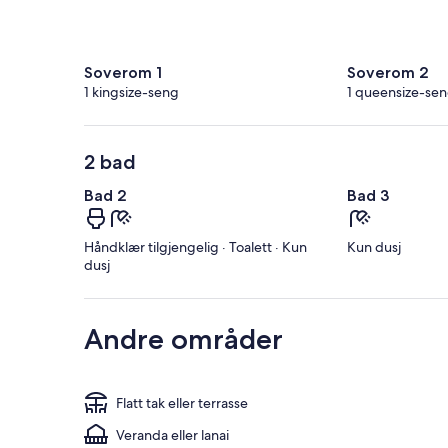
Soverom 1
Soverom 2
1 kingsize-seng
1 queensize-se
2 bad
Bad 2
Bad 3
Håndklær tilgjengelig · Toalett · Kun
Kun dusj
dusj
Andre områder
Flatt tak eller terrasse
Veranda eller lanai