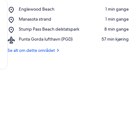
Place,
Englewood Beach
‪1 min gange‬
Englewood
Place,
Manasota strand
‪1 min gange‬
Beach
Manasota
Place,
Stump Pass Beach delstatspark
‪8 min gange‬
strand
Stump
Airport,
Punta Gorda lufthavn (PGD)
‪57 min kjøring‬
Pass
Punta
Beach
Gorda
Se alt om dette området
delstatspark
lufthavn
(PGD)