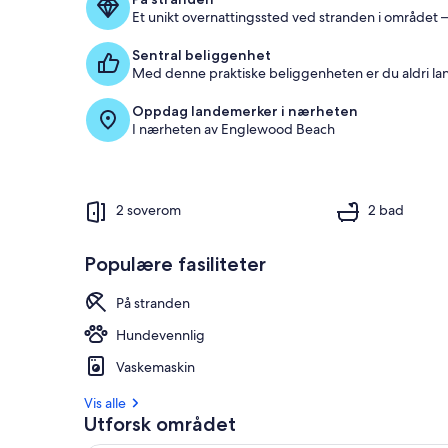
j
Et unikt overnattingssted ved stranden i området –
e
s
Sentral beliggenhet
t
Med denne praktiske beliggenheten er du aldri la
e
a
Oppdag landemerker i nærheten
n
I nærheten av Englewood Beach
m
e
l
d
e
2 soverom
2 bad
l
s
e
Populære fasiliteter
n
e
På stranden
i
Hundevennlig
d
Vaskemaskin
e
t
Vis alle
t
Utforsk området
e