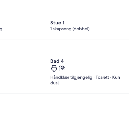
Stue 1
ng
1 skapseng (dobbel)
Bad 4
Håndklær tilgjengelig · Toalett · Kun
dusj