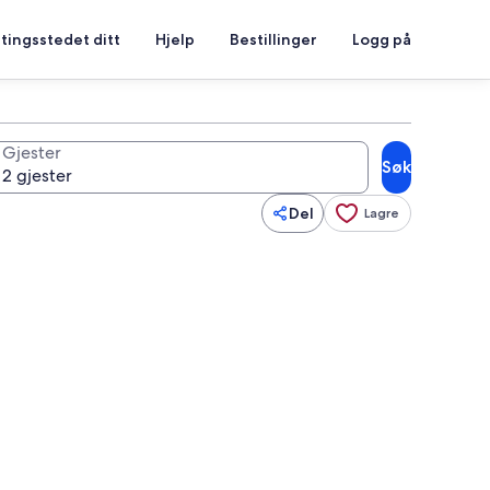
tingsstedet ditt
Hjelp
Bestillinger
Logg på
Gjester
Søk
Del
Lagre