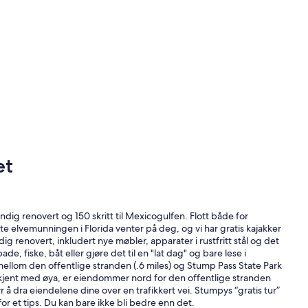
et
dig renovert og 150 skritt til Mexicogulfen. Flott både for
rste elvemunningen i Florida venter på deg, og vi har gratis kajakker
renovert, inkludert nye møbler, apparater i rustfritt stål og det
de, fiske, båt eller gjøre det til en "lat dag" og bare lese i
llom den offentlige stranden (.6 miles) og Stump Pass State Park
er kjent med øya, er eiendommer nord for den offentlige stranden
å dra eiendelene dine over en trafikkert vei. Stumpys “gratis tur”
r et tips. Du kan bare ikke bli bedre enn det.