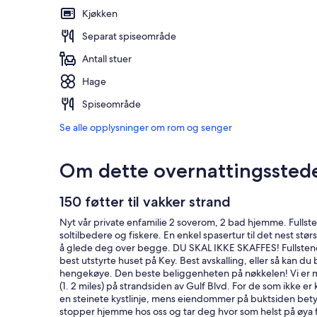
Kjøkken
Separat spiseområde
Antall stuer
Hage
Spiseområde
Se alle opplysninger om rom og senger
Om dette overnattingssted
150 føtter til vakker strand
Nyt vår private enfamilie 2 soverom, 2 bad hjemme. Fullsten
soltilbedere og fiskere. En enkel spasertur til det nest stø
å glede deg over begge. DU SKAL IKKE SKAFFES! Fullstendig 
best utstyrte huset på Key. Best avskalling, eller så kan du ba
hengekøye. Den beste beliggenheten på nøkkelen! Vi er me
(1. 2 miles) på strandsiden av Gulf Blvd. For de som ikke 
en steinete kystlinje, mens eiendommer på buktsiden betyr 
stopper hjemme hos oss og tar deg hvor som helst på øya fo