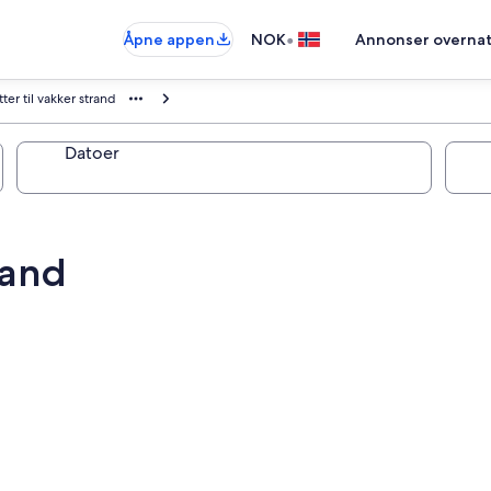
•
Åpne appen
NOK
Annonser overnat
tter til vakker strand
Datoer
rand