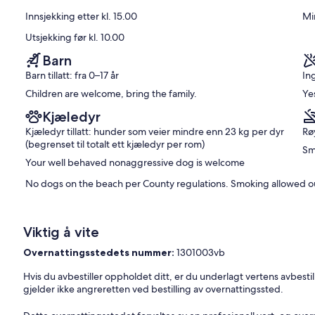
(30
Innsjekking etter kl. 15.00
Mi
anmeldelser)
Utsjekking før kl. 10.00
Barn
Barn tillatt: fra 0–17 år
In
Children are welcome, bring the family.
Ye
Kjæledyr
Kjæledyr tillatt: hunder som veier mindre enn 23 kg per dyr
Røy
(begrenset til totalt ett kjæledyr per rom)
Sm
Your well behaved nonaggressive dog is welcome
No dogs on the beach per County regulations. Smoking allowed ou
Viktig å vite
Overnattingsstedets nummer:
1301003vb
Hvis du avbestiller oppholdet ditt, er du underlagt vertens avbestill
gjelder ikke angreretten ved bestilling av overnattingssted.