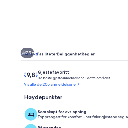
strand
29+
Oversikt
Fasiliteter
Beliggenhet
Regler
Anmeldelser
9,8
Gjestefavoritt
D
av
De beste gjesteanmeldelsene i dette området
e
10,
Vis alle de 205 anmeldelsene
Gjestefavoritt
b
Høydepunkter
Innvendig
e
s
t
Som skapt for avslapning
e
Topprangert for komfort – her føler gjestene seg
g
På stranden