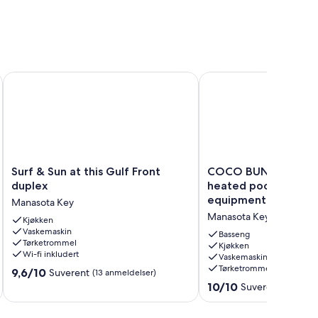
Surf & Sun at this Gulf Front duplex
COCO BUNGALOW - All 
Surf
COCO
Surf & Sun at this Gulf Front
COCO BUNGALOW - 
&
BUNGALOW
duplex
heated pool, bikes, 
Sun
-
equipment & more
Manasota Key
at
All
Manasota Key
this
Kjøkken
new
Vaskemaskin
Gulf
w/
Basseng
Tørketrommel
Front
heated
Kjøkken
Wi-fi inkludert
Vaskemaskin
duplex
pool,
Tørketrommel
9.6
Manasota
9,6/10
bikes,
Suverent
(13 anmeldelser)
av
Key
beach
10.0
10/10
Suverent
(22 anme
10,
equipment
av
Suverent,
&
10,