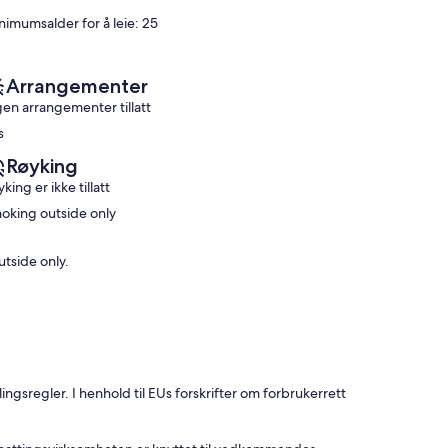
(13
more
Suverent,
nimumsalder for å leie: 25
anmeldelser)
Manasota
(22
Key
anmeldelser)
Arrangementer
gen arrangementer tillatt
s
Røyking
king er ikke tillatt
oking outside only
tside only.
ingsregler. I henhold til EUs forskrifter om forbrukerrett