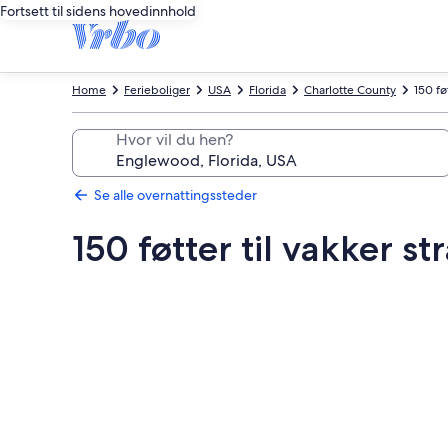
Fortsett til sidens hovedinnhold
Home
Ferieboliger
USA
Florida
Charlotte County
150 fø
Hvor vil du hen?
Se alle overnattingssteder
150 føtter til vakker st
Bildegalleri
av
150
føtter
til
vakker