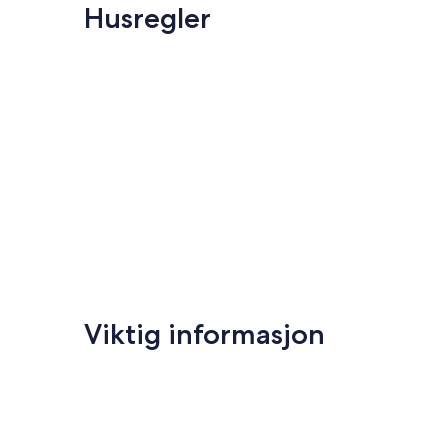
anmeldelser)
Manasota
Suverent,
Husregler
Key
(15
anmeldelser)
Viktig informasjon