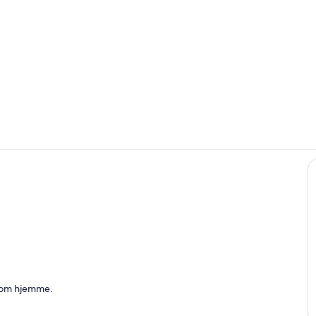
Innvendig
Innvendig
 som hjemme.