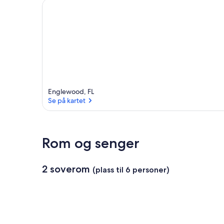
o
m
r
å
d
e
t
Englewood, FL
Se på kartet
Se på kartet
Rom og senger
2 soverom
(plass til 6 personer)