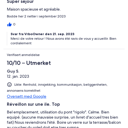
Super séjour
Maison spacieuse et agréable.
Bodde her 2 netter i september 2023
0
Svar fra VrboOwner den 21. sep. 2023
Merci de votre retour ! Nous avons été ravis de vous y accueillir. Bien
cordialement
Verifisert anmeldelse
10/10 – Utmerket
Guy S.
12. jan. 2023
Likte: Renhold, innsjekking, kommunikasjon, beliggenheten,
annonsens korrekthet
Oversett med Google
Réveillon sur une ile. Top
Bel emplacement, utilisation du pont "rigolo". Calme. Bien
equipé. (aucune mauvaise surprise, un livret d'accueil tres bien
fait) Nous reviendrons l'été. Boire un verre sur la terrasse/balcon
au coucher du soleil doit etre tres sympa.