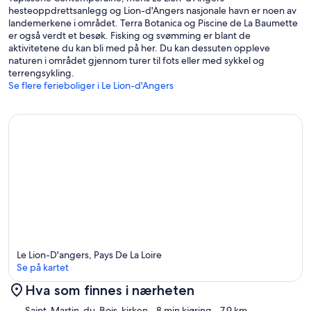
hesteoppdrettsanlegg og Lion-d'Angers nasjonale havn er noen av
landemerkene i området. Terra Botanica og Piscine de La Baumette
er også verdt et besøk. Fisking og svømming er blant de
aktivitetene du kan bli med på her. Du kan dessuten oppleve
naturen i området gjennom turer til fots eller med sykkel og
terrengsykling.
Se flere ferieboliger i Le Lion-d'Angers
Le Lion-D'angers, Pays De La Loire
Se på kartet
Hva som finnes i nærheten
Kart
Saint-Martin-du-Bois-kirken
- 8 min kjøring
- 7.9 km