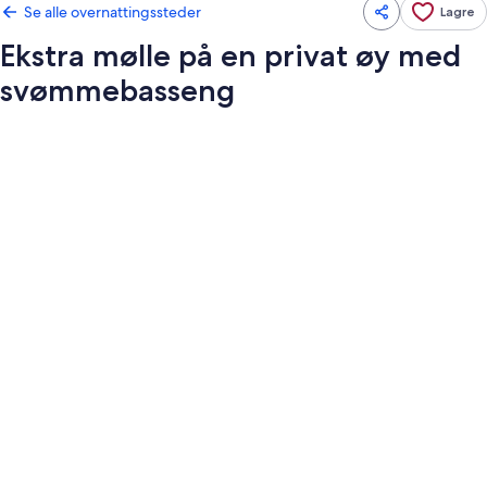
Se alle overnattingssteder
Lagre
Ekstra mølle på en privat øy med
svømmebasseng
Bildegalleri
av
Ekstra
mølle