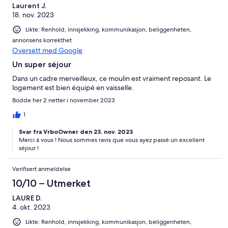
Laurent J.
Monsieur WIAR sur place, celui-ci prétextant ne rien savoir si les
18. nov. 2023
gens ne l'informe pas..C'est chose faite....
Likte: Renhold, innsjekking, kommunikasjon, beliggenheten,
annonsens korrekthet
Oversett med Google
Un super séjour
Dans un cadre merveilleux, ce moulin est vraiment reposant. Le
logement est bien équipé en vaisselle.
Bodde her 2 netter i november 2023
1
Svar fra VrboOwner den 23. nov. 2023
Merci à vous ! Nous sommes ravis que vous ayez passé un excellent
séjour !
Verifisert anmeldelse
10/10 – Utmerket
LAURE D.
4. okt. 2023
Likte: Renhold, innsjekking, kommunikasjon, beliggenheten,