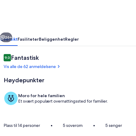
på
en
privat
øy
rige
Neste
med
26+
Oversikt
Fasiliteter
Beliggenhet
Regler
svømmebasseng
Anmeldelser
Fantastisk
9,0
9,0 av 10 –
Vis alle de 62 anmeldelsene
Høydepunkter
Moro for hele familien
Et svært populært overnattingssted for familier.
Overnattingsstedets uteområder
Plass til 14 personer
•
5 soverom
•
5 senger