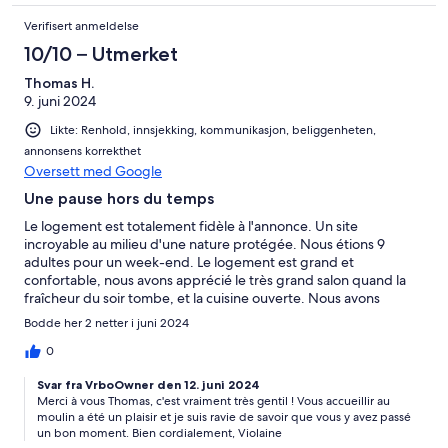
Verifisert anmeldelse
10/10 – Utmerket
Thomas H.
9. juni 2024
Likte: Renhold, innsjekking, kommunikasjon, beliggenheten,
annonsens korrekthet
Oversett med Google
Une pause hors du temps
Le logement est totalement fidèle à l'annonce. Un site
incroyable au milieu d'une nature protégée. Nous étions 9
adultes pour un week-end. Le logement est grand et
confortable, nous avons apprécié le très grand salon quand la
fraîcheur du soir tombe, et la cuisine ouverte. Nous avons
bénéficié d'une météo estivale qui nous a permis de profiter
Bodde her 2 netter i juni 2024
des différents espaces extérieurs, autour de la piscine, sur la
terrasse, sous le préau pour manger à côté du barbecue. L'accès
0
par le pont en bois ajoute de l'originalité au site. Bref une pause
Svar fra VrboOwner den 12. juni 2024
d'un week-end où on oublie le temps et on se laisse bercer par
Merci à vous Thomas, c'est vraiment très gentil ! Vous accueillir au
le bruit mélodieux de la rivière. Merci à Violaine pour son
moulin a été un plaisir et je suis ravie de savoir que vous y avez passé
accueil, son énergie et son sourire, un contact facile, simple et
un bon moment. Bien cordialement, Violaine
efficace.