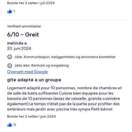
payé, notamment le mobilier d'extérieur (vétuste) ... il fallait
Bodde her 2 netter i juli 2024
même venir avec ses propres torchons (je n'ai jamais vu ça) Un
élément pour illustrer la chose : à mon arrivée, je fais la
1
remarque qu'il n'y avait même pas une pastille de dépannage
pour le lave vaisselle. Le gérant me dit : "Mince, j'ai oublié d'en
Verifisert anmeldelse
mettre dans votre logement. Dommage !"... il n'a pas poursuivi la
conversation et n'a même pas proposé de m'en apporter.
6/10 – Greit
Dernier point : il a fallu 3 relances pour récupérer le chèque de
melinda a.
caution. Expérience très déceptive. Dommage car le cadre était
20. juni 2024
joli.
Likte: Kommunikasjon, beliggenheten og annonsens korrekthet
Likte ikke: Renhold og innsjekking
Oversett med Google
gîte adapté à un groupe
Logement adapté pour 10 personnes, nombre de chambres et
de salle de bains suffisantes Cuisine bien équipée pour les
besoins de 10 personnes (assez de vaisselle, grande cuisinière
également) Le temps n'était pas de la partie pour profiter des
extérieurs mais jardin avec piscine très sympa Petit bémol
concernant la propreté dans certains endroits de la maison, et la
Bodde her 2 netter i juni 2024
remontée d'odeur désagréables surtout à l'étage
0