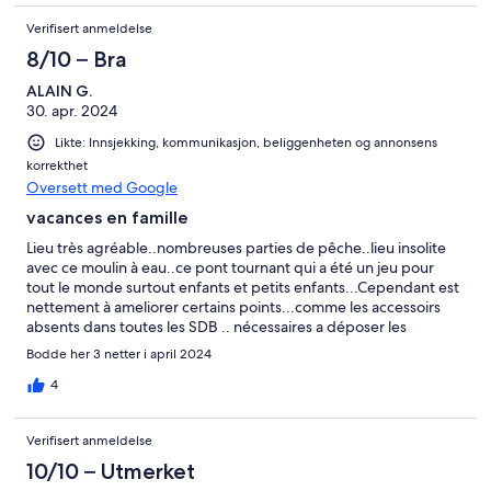
Verifisert anmeldelse
8/10 – Bra
ALAIN G.
30. apr. 2024
Likte: Innsjekking, kommunikasjon, beliggenheten og annonsens
korrekthet
Oversett med Google
vacances en famille
Lieu très agréable..nombreuses parties de pêche..lieu insolite
avec ce moulin à eau..ce pont tournant qui a été un jeu pour
tout le monde surtout enfants et petits enfants...Cependant est
nettement à ameliorer certains points...comme les accessoirs
absents dans toutes les SDB .. nécessaires a déposer les
produits de toilette ..Lit bébé cassé et de mauvaise qualité...qui
Bodde her 3 netter i april 2024
a beaucoup ..vécu...évacuation des vasques extrêmement lente
avec remontée d'odeur d'égoût...Absence dans certaines
4
chambre de table de chevet..Le remplacement de certains lits
et matelas est à revoir.A l'extérieur le mobilier de jardin est très
Verifisert anmeldelse
largement en nombre et de bonne qualité.. Nous n'avons pas
utilisé la piscine du fait du temps trop frais à cettte saison....Ces
10/10 – Utmerket
informations ont été dites verbalement par moi mëme à