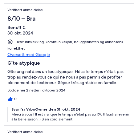
Verifisert anmeldelse
8/10 – Bra
Benoît C.
30. okt. 2024
Likte: Innsjekking, kommunikasjon, beliggenheten og annonsens
korrekthet
Oversett med Google
Gîte atypique
Gîte original dans un lieu atypique. Hélas le temps n'était pas
trop au rendez-vous ce qui ne nous à pas permis de profiter
pleinement de l'extérieur. Séjour très agréable en famille.
Bodde her 2 netter i oktober 2024
0
Svar fra VrboOwner den 31. okt. 2024
Merci à vous ! Il est vrai que le temps n'était pas au RV. Il faudra revenir
à la belle saison :) Bien cordialement
Verifisert anmeldelse