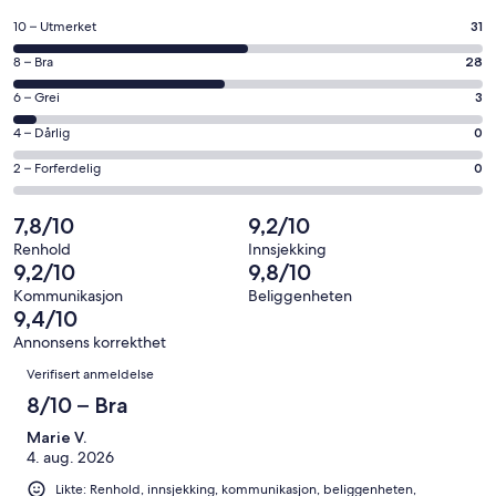
et
Rangering
10 – Utmerket
31
nytt
på
vindu
Rangering
8 – Bra
28
10
på
−
Rangering
6 – Grei
3
8
Utmerket.
på
−
Rangering
4 – Dårlig
0
31
6
Bra.
på
av
−
Rangering
2 – Forferdelig
0
28
4
totalt
Grei.
på
av
−
62
3
2
7,8/10
9,2/10
totalt
Dårlig.
anmeldelser.
av
−
62
0
Renhold
Innsjekking
totalt
Forferdelig.
9,2/10
9,8/10
anmeldelser.
av
62
0
totalt
Kommunikasjon
Beliggenheten
anmeldelser.
av
9,4/10
62
totalt
anmeldelser.
Annonsens korrekthet
62
Anmeldelser
Verifisert anmeldelse
anmeldelser.
8/10 – Bra
Marie V.
4. aug. 2026
Likte: Renhold, innsjekking, kommunikasjon, beliggenheten,