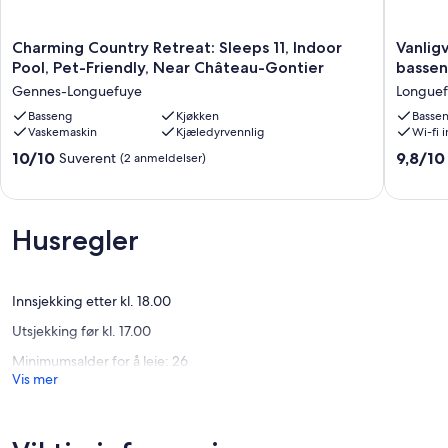
Charming
Vanligvi
Charming Country Retreat: Sleeps 11, Indoor
Vanlig
Country
Angevin
Pool, Pet-Friendly, Near Château-Gontier
basse
Retreat:
gårdshu
Gennes-Longuefuye
Longue
Sleeps
oppvar
11,
Basseng
Kjøkken
basseng
Basse
Vaskemaskin
Kjæledyrvennlig
Wi-fi 
Indoor
Longuef
Pool,
10.0
9.8
10/10
9,8/10
Suverent
(2 anmeldelser)
Pet-
av
av
Friendly,
10,
10,
Near
Suverent,
Suveren
Château-
(2
(7
Husregler
Gontier
anmeldelser)
anmelde
Gennes-
Longuefuye
Innsjekking etter kl. 18.00
Utsjekking før kl. 17.00
Minimumsalder for å leie: 26
Vis mer