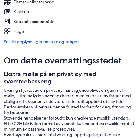
Flatt tak eller terrasse
Kjøkken
Separat spiseområde
Hage
Se alle opplysninger om rom og senger
Om dette overnattingsstedet
Ekstra mølle på en privat øy med
svømmebasseng
Uvanlig i hjertet av en privat øy, har vi gjenopplivet en gammel
mølle, lulled av lyden av vann drapert med en palett av farger med
utallige refleksjoner, vil du være under ditt opphold ute av tide.
Derfor ønsker vi å bevare denne fristed for fred for deg, for oss og
for beboerne.
Støyende hendelser er forbudt: kun omgivende musikk utendørs.
Etter 22H blir lyden formet av vannet, kun innendørs musikk, med et
minimum av bassnivå, (se prosedyre).
Hvert øyeblikk vil bidra til utveksling, oppdagelse, autentiske