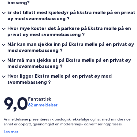
basseng?
Er det tillatt med kjæledyr på Ekstra mølle på en privat
øy med svømmebasseng ?
Hvor mye koster det å parkere på Ekstra mølle på en
privat øy med svømmebasseng ?
Når kan man sjekke inn på Ekstra mølle på en privat øy
med svømmebasseng ?
Når må man sjekke ut på Ekstra mølle på en privat øy
med svømmebasseng ?
Hvor ligger Ekstra mølle på en privat øy med
svømmebasseng ?
Anmeldelser
9,0
Fantastisk
62 anmeldelser
Anmeldelsene presenteres i kronologisk rekkefølge og har, med mindre noe
annet er oppgitt, gjennomgått en modererings- og verifiseringsprosess.
Åpnes
Les mer
i