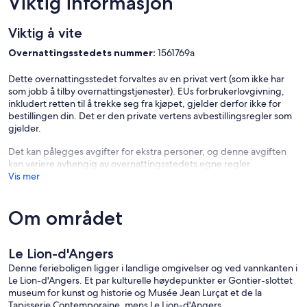
Viktig informasjon
Viktig å vite
Overnattingsstedets nummer:
1561769a
Dette overnattingsstedet forvaltes av en privat vert (som ikke har
som jobb å tilby overnattingstjenester). EUs forbrukerlovgivning,
inkludert retten til å trekke seg fra kjøpet, gjelder derfor ikke for
bestillingen din. Det er den private vertens avbestillingsregler som
gjelder.
Det kan pålegges avgifter for ekstra personer, og denne avgiften
kan variere avhengig av overnattingsstedets egne regler
Vis mer
Om området
Le Lion-d'Angers
Denne ferieboligen ligger i landlige omgivelser og ved vannkanten i
Le Lion-d'Angers. Et par kulturelle høydepunkter er Gontier-slottet
museum for kunst og historie og Musée Jean Lurçat et de la
Tapisserie Contemporaine, mens Le Lion-d'Angers