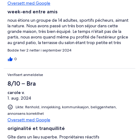
Oversett med Google
week-end entre amis
nous étions un groupe de 14 adultes, sportifs pécheurs, aimant
la nature. Nous avons passé un très bon séjour dans cette
grande maison, très bien équipé. Le temps n'était pas de la
partis, nous avons quand même pu profité de l'extérieur grâce
au grand patio, la terrasse du salon étant trop petite et très
abimé. Dommage qu'il n'y avait pas de chemin de randonnées
Bodde her 2 netter i september 2024
autour de la maison, nous avons fait une promenade sur la route,
cadre très agréable et au calme. Néanmoins faire attention au
0
marche de la maison, vieillissante et la rembarde pas au norme.
trés bon séjour
Verifisert anmeldelse
8/10 – Bra
carole v.
1. aug. 2024
Likte: Renhold, innsjekking, kommunikasjon, beliggenheten,
annonsens korrekthet
Oversett med Google
originalité et tranquillité
Gîte dans un lieu superbe. Propriétaires réactifs