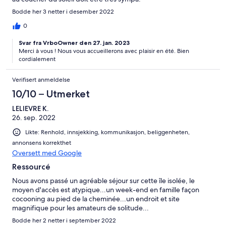
Bodde her 3 netter i desember 2022
0
Svar fra VrboOwner den 27. jan. 2023
Merci à vous ! Nous vous accueillerons avec plaisir en été. Bien
cordialement
Verifisert anmeldelse
10/10 – Utmerket
LELIEVRE K.
26. sep. 2022
Likte: Renhold, innsjekking, kommunikasjon, beliggenheten,
annonsens korrekthet
Oversett med Google
Ressourcé
Nous avons passé un agréable séjour sur cette île isolée, le
moyen d'accès est atypique...un week-end en famille façon
cocooning au pied de la cheminée...un endroit et site
magnifique pour les amateurs de solitude...
Bodde her 2 netter i september 2022