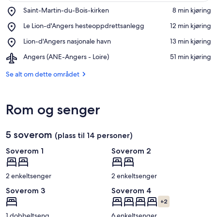
Place,
Saint-Martin-du-Bois-kirken
‪8 min kjøring‬
Saint-
Se på kartet
Place,
Le Lion-d'Angers hesteoppdrettsanlegg
‪12 min kjøring‬
Martin-
Le
du-
Place,
Lion-d'Angers nasjonale havn
‪13 min kjøring‬
Lion-
Bois-
Lion-
d'Angers
kirken
Airport,
Angers (ANE-Angers - Loire)
‪51 min kjøring‬
d'Angers
hesteoppdrettsanlegg
Angers
nasjonale
(ANE-
Se alt om dette området
havn
Angers
-
Loire)
Rom og senger
5 soverom
(plass til 14 personer)
Soverom 1
Soverom 2
2 enkeltsenger
2 enkeltsenger
Soverom 3
Soverom 4
+2
1 dobbeltseng
6 enkeltsenger