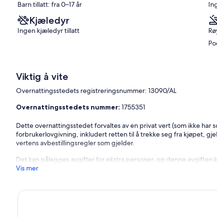
Barn tillatt: fra 0–17 år
In
Kjæledyr
Ingen kjæledyr tillatt
Røy
Po
Viktig å vite
Overnattingsstedets registreringsnummer: 13090/AL
Overnattingsstedets nummer:
1755351
Dette overnattingsstedet forvaltes av en privat vert (som ikke har 
forbrukerlovgivning, inkludert retten til å trekke seg fra kjøpet, gje
vertens avbestillingsregler som gjelder.
Det kan pålegges avgifter for ekstra personer, og denne avgiften 
Vis mer