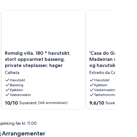
, fantastisk utsikt
Romslig villa, 180 * havutsikt, stort oppvarmet basseng, priva
'Casa do Gabriel' romsl
Romslig
'Casa
Romslig villa, 180 * havutsikt,
'Casa do Gabriel' ro
villa,
do
stort oppvarmet basseng,
Madeirian villa med 
180
Gabriel'
private uteplasser, hager
og havutsikt
*
romslige
Calheta
Estreito da Calheta, Mad
havutsikt,
Madeirian
stort
villa
Havutsikt
Havutsikt
oppvarmet
Basseng
med
Kjøkken
Kjøkken
Vaskemaskin
basseng,
privat
Vaskemaskin
Tørketrommel
private
hage
uteplasser,
og
10.0
9.6
10/10
9,6/10
Suverent
Suverent
(168 anmeldelser)
(98 anm
hager
havutsikt
av
av
Calheta
Estreito
10,
10,
da
Suverent,
Suverent,
jekking før kl. 11.00
Calheta,
(168
(98
Madeira
anmeldelser)
anmeldelser)
Arrangementer