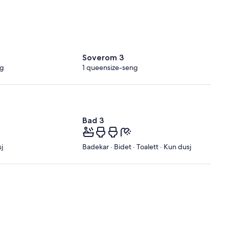
Soverom 3
ng
1 queensize-seng
Bad 3
j
Badekar · Bidet · Toalett · Kun dusj