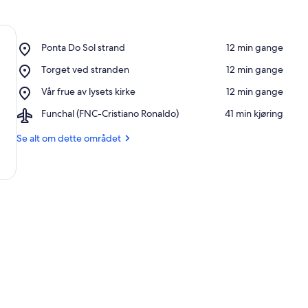
Place,
Ponta Do Sol strand
‪12 min gange‬
Ponta
Place,
Torget ved stranden
‪12 min gange‬
Do
Torget
Sol
Place,
Vår frue av lysets kirke
‪12 min gange‬
ved
strand
Vår
stranden
Airport,
Funchal (FNC-Cristiano Ronaldo)
‪41 min kjøring‬
frue
Funchal
av
(FNC-
Se alt om dette området
lysets
Cristiano
kirke
Ronaldo)