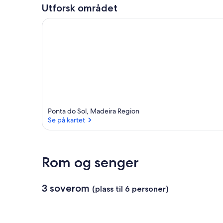
t
Utforsk området
e
o
m
r
å
d
e
t
Ponta do Sol, Madeira Region
Se på kartet
Se på kartet
Rom og senger
3 soverom
(plass til 6 personer)