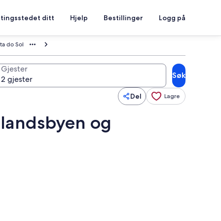
tingsstedet ditt
Hjelp
Bestillinger
Logg på
ta do Sol
Gjester
Søk
Del
Lagre
r landsbyen og