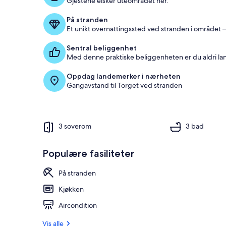
Gjestene elsker uteområdet her.
g
På stranden
j
Et unikt overnattingssted ved stranden i området –
e
s
Sentral beliggenhet
t
Med denne praktiske beliggenheten er du aldri la
e
a
Oppdag landemerker i nærheten
n
Gangavstand til Torget ved stranden
m
e
l
d
e
3 soverom
3 bad
l
s
e
Populære fasiliteter
n
e
På stranden
i
Kjøkken
d
Aircondition
e
t
Vis alle