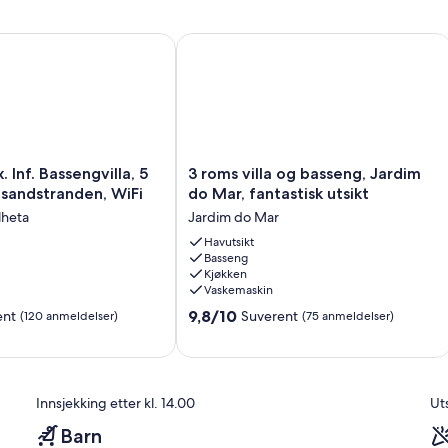
r
 Inf. Bassengvilla, 5 minutter til sandstranden, WiFi
3 roms villa og basseng, Jardim do Mar
3
x. Inf. Bassengvilla, 5
3 roms villa og basseng, Jardim
roms
l sandstranden, WiFi
do Mar, fantastisk utsikt
villa
lheta
Jardim do Mar
og
basseng,
Havutsikt
Basseng
Jardim
Kjøkken
do
Vaskemaskin
Mar,
9.8
fantastisk
9,8/10
ent
Suverent
(120 anmeldelser)
(75 anmeldelser)
av
,
utsikt
10,
Jardim
Suverent,
do
(75
Mar
Innsjekking etter kl. 14.00
Uts
anmeldelser)
Barn