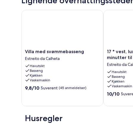
Lignende overnattingsstede
Villa med svømmebasseng
17 ° vest, lux.
Villa
17
Villa med svømmebasseng
17 ° vest, lu
med
°
minutter ti
Estreito da Calheta
svømmebasseng
vest,
Estreito da Ca
Havutsikt
Estreito
lux.
Basseng
da
Inf.
Havutsikt
Kjøkken
Basseng
Calheta
Bassengvilla,
Vaskemaskin
Kjøkken
5
Vaskemaskin
9.8
9,8/10
Suverent
(45 anmeldelser)
minutter
av
10.0
til
10/10
Suver
10,
av
sandstranden
Suverent,
10,
WiFi
(45
Suverent,
Estreito
anmeldelser)
(120
da
Husregler
anmeldelser)
Calheta