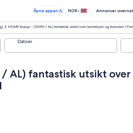
•
Åpne appen
NOK
Annonser overnat
ol
HOME Araujo - (13090 / AL) fantastisk utsikt over landsbyen og stranden i Pon
Datoer
 AL) fantastisk utsikt ove
l