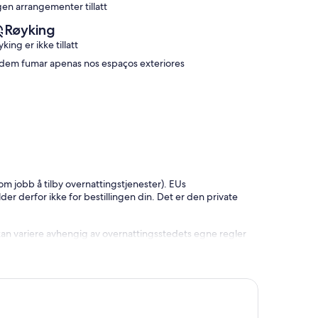
gen arrangementer tillatt
Røyking
king er ikke tillatt
dem fumar apenas nos espaços exteriores
som jobb å tilby overnattingstjenester). EUs
lder derfor ikke for bestillingen din. Det er den private
kan variere avhengig av overnattingsstedets egne regler