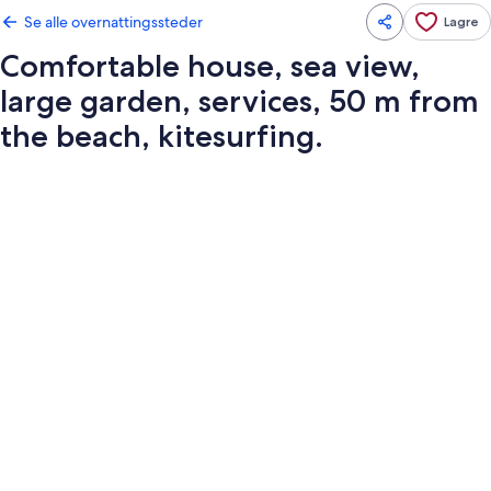
Se alle overnattingssteder
Lagre
Comfortable house, sea view,
large garden, services, 50 m from
the beach, kitesurfing.
Bildegalleri
av
Comfortable