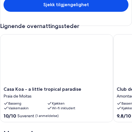
Sjekk tilgjengelighet
Lignende overnattingssteder
Casa Koa - a little tropical paradise
Club de
Casa
Club
Casa Koa - a little tropical paradise
Club d
Koa
de
Praia de Moitas
Amonta
-
Mar
Basseng
Kjøkken
Basse
a
Condo
Vaskemaskin
Wi-fi inkludert
Kjøkk
little
Hotel
tropical
Amonta
10.0
9.8
10/10
9,8/10
Suverent
(1 anmeldelse)
paradise
av
av
Praia
10,
10,
de
Suverent,
Suveren