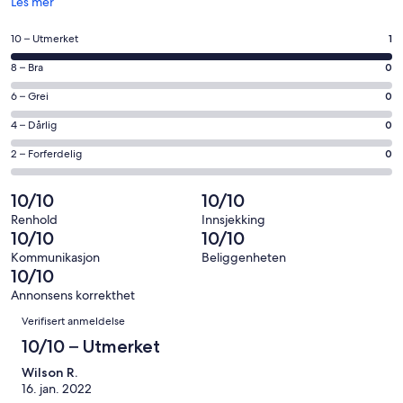
Åpnes
Les mer
i
et
Rangering
10 – Utmerket
1
nytt
på
vindu
Rangering
8 – Bra
0
10
på
−
Rangering
6 – Grei
0
8
Utmerket.
på
−
Rangering
4 – Dårlig
0
1
6
Bra.
på
av
−
Rangering
2 – Forferdelig
0
0
4
totalt
Grei.
på
av
−
1
0
2
10/10
10/10
totalt
Dårlig.
anmeldelser.
av
−
1
0
Renhold
Innsjekking
totalt
Forferdelig.
10/10
10/10
anmeldelser.
av
1
0
totalt
Kommunikasjon
Beliggenheten
anmeldelser.
av
10/10
1
totalt
anmeldelser.
Annonsens korrekthet
1
Anmeldelser
Verifisert anmeldelse
anmeldelser.
10/10 – Utmerket
Wilson R.
16. jan. 2022