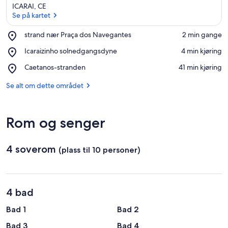
ICARAI, CE
Se på kartet
Place,
strand nær Praça dos Navegantes
‪2 min gange‬
strand
Se på kartet
Place,
Icaraizinho solnedgangsdyne
‪4 min kjøring‬
nær
Icaraizinho
Praça
Place,
Caetanos-stranden
‪41 min kjøring‬
solnedgangsdyne
dos
Caetanos-
Navegantes
stranden
Se alt om dette området
Rom og senger
4 soverom
(plass til 10 personer)
4 bad
Bad 1
Bad 2
Bad 3
Bad 4