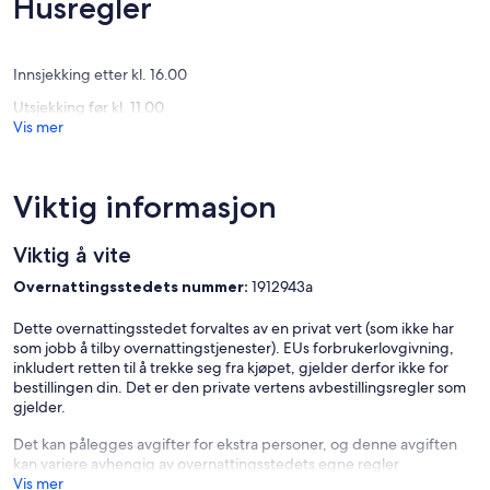
Husregler
Moitas
(1
(115
anmeldelse)
anmelde
Innsjekking etter kl. 16.00
Utsjekking før kl. 11.00
Vis mer
Viktig informasjon
Viktig å vite
Overnattingsstedets nummer:
1912943a
Dette overnattingsstedet forvaltes av en privat vert (som ikke har
som jobb å tilby overnattingstjenester). EUs forbrukerlovgivning,
inkludert retten til å trekke seg fra kjøpet, gjelder derfor ikke for
bestillingen din. Det er den private vertens avbestillingsregler som
gjelder.
Det kan pålegges avgifter for ekstra personer, og denne avgiften
kan variere avhengig av overnattingsstedets egne regler
Vis mer