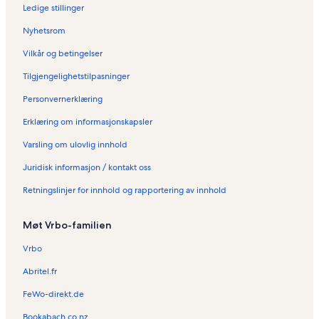
Ledige stillinger
Nyhetsrom
Vilkår og betingelser
Tilgjengelighetstilpasninger
Personvernerklæring
Erklæring om informasjonskapsler
Varsling om ulovlig innhold
Juridisk informasjon / kontakt oss
Retningslinjer for innhold og rapportering av innhold
Møt Vrbo-familien
Vrbo
Abritel.fr
FeWo-direkt.de
Bookabach.co.nz