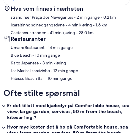
Hva som finnes i nærheten
Kart
strand nær Praça dos Navegantes
- 2 min gange
- 0.2 km
Icaraizinho solnedgangsdyne
- 4 min kjøring
- 1.6 km
Caetanos-stranden
- 41 min kjøring
- 28.0 km
Restauranter
‪Umami Restaurant - ‬14 min gange
‪Blue Beach - ‬10 min gange
‪Kaito Japanese - ‬3 min kjøring
‪Las Marias Icaraizinho - ‬12 min gange
‪Hibisco Beach Bar - ‬10 min gange
Ofte stilte spørsmål
Er det tillatt med kjæledyr på Comfortable house, sea
view, large garden, services, 50 m from the beach,
kitesurfing.?
Hvor mye koster det å bo på Comfortable house, sea
view, large garden, services, 50 m from the beach,