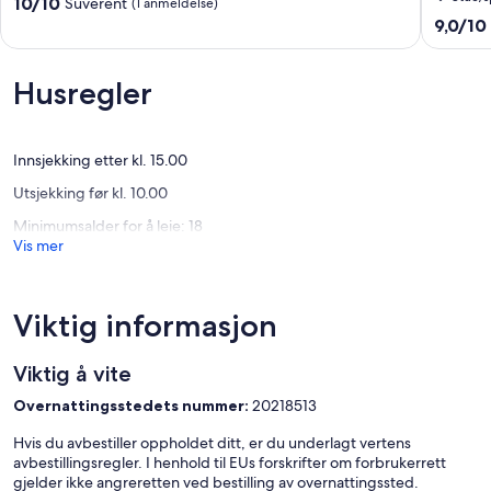
Nature
setting.
10.0
10/10
Suverent
(1 anmeldelse)
Escape
A
av
9.0
9,0/10
Piopio
lovely
10,
av
house
Suverent,
10,
&
(1
Fantasti
Husregler
private
anmeldelse)
(2
access
anmelde
to
river.
Innsjekking etter kl. 15.00
Te
Utsjekking før kl. 10.00
Kuiti
Minimumsalder for å leie: 18
Vis mer
Viktig informasjon
Viktig å vite
Overnattingsstedets nummer:
20218513
Hvis du avbestiller oppholdet ditt, er du underlagt vertens
avbestillingsregler. I henhold til EUs forskrifter om forbrukerrett
gjelder ikke angreretten ved bestilling av overnattingssted.