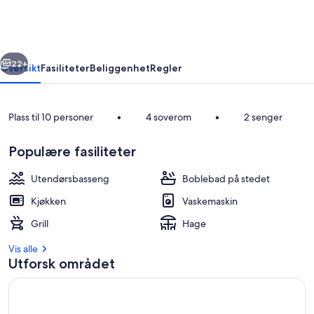
Both
Cabins
rige
Neste
22+
Oversikt
Fasiliteter
Beliggenhet
Regler
Plass til 10 personer
•
4 soverom
•
2 senger
Populære fasiliteter
Utendørsbasseng
Boblebad på stedet
Kjøkken
Vaskemaskin
Overnattingsstedets uteområder
Grill
Hage
Vis alle
Utforsk området