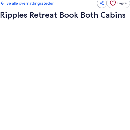
Se alle overnattingssteder
Lagre
Ripples Retreat Book Both Cabins
Bildegalleri
av
Ripples
Retreat
Book