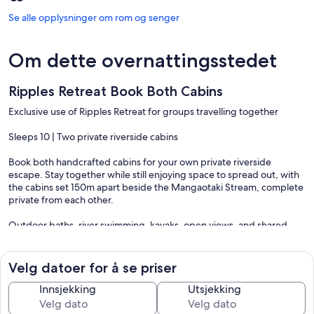
Se alle opplysninger om rom og senger
Om dette overnattingsstedet
Ripples Retreat Book Both Cabins
Exclusive use of Ripples Retreat for groups travelling together
Sleeps 10 | Two private riverside cabins
Book both handcrafted cabins for your own private riverside
escape. Stay together while still enjoying space to spread out, with
the cabins set 150m apart beside the Mangaotaki Stream, complete
private from each other.
Outdoor baths, river swimming, kayaks, open views, and shared
evenings under the stars make Ripples ideal for families, friends,
and slower group stays.
Velg datoer for å se priser
River Song
Innsjekking
Utsjekking
Studio with king bed + cosy nook, full kitchen, outdoor bath, own
river pools