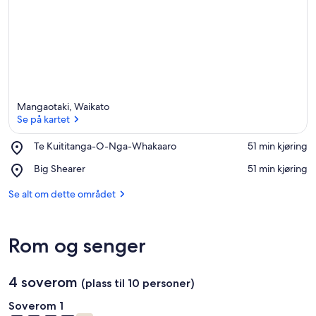
Mangaotaki, Waikato
Se på kartet
Place,
Te Kuititanga-O-Nga-Whakaaro
‪51 min kjøring‬
Te
Se på kartet
Place,
Big Shearer
‪51 min kjøring‬
Kuititanga-
Big
O-
Shearer
Se alt om dette området
Nga-
Whakaaro
Rom og senger
4 soverom
(plass til 10 personer)
Soverom 1