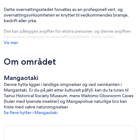
Dette overnattingsstedet forvaltes av en profesjonell vert, og
overnattingsvirksomheten er knyttet til vedkommendes bransje,
bedrift eller yrke.
Det kan pålegges avgifter for ekstra personer, og denne avgiften
kan variere avhengig av overnattingsstedets egne regler
Vis mer
Om området
Mangaotaki
Denne hytta ligger i landlige omgivelser og ved vannkanten i
Mangaotaki. Er du på jakt etter kulturelt påfyll, kan du ta turen til
Tainui Historical Society Museum, mens Waitomo Glowworm Caves
(huler med lysende insekter) og Mangapohue naturlige bro kan
friste med vakre naturomgivelser.
Se flere hytter i Mangaotaki