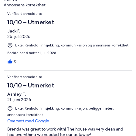
totalt
anmeldelser.
Annonsens korrekthet
69
Anmeldelser
Verifisert anmeldelse
anmeldelser.
10/10 – Utmerket
Jack F.
26. juli 2026
Likte: Renhold, innsjekking, kommunikasjon og annonsens korrekthet
Bodde her 4 netter i juli 2026
0
Verifisert anmeldelse
10/10 – Utmerket
Ashley T.
21. juni 2026
Likte: Renhold, innsjekking, kommunikasjon, beliggenheten,
annonsens korrekthet
Oversett med Google
Brenda was great to work with! The house was very clean and
had everything we needed for our getaway!