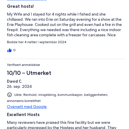
Great hosts!
My Wife and I stayed for 4 nights while I fished and she
chillaxed. We ran into Erie on Saturday evening for a show at the
Erie Playhouse. Cooked out on the grill and even had a fire in the
firepit. Everything we needed was there including a nice indoor
fish cleaning area complete with a freezer for carcasses. Nice
property and hospitable hosts. Will definitely keep this on our
Bodde her 4 netter i september 2024
list to return to again.
0
Verifisert anmeldelse
10/10 – Utmerket
David C.
26. sep. 2024
Likte: Renhold, innsjekking, kommunikasjon, beliggenheten,
annonsens korrekthet
Oversett med Google
Excellent Hosts
Many reviewers have praised this fine facility but we were
particularly impressed by the Hostess and her husband. They