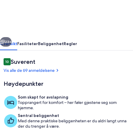
Oasis
and
Vacation
Rental
rige
Neste
23+
Oversikt
Fasiliteter
Beliggenhet
Regler
Anmeldelser
Suverent
10
10 av 10 –
Vis alle de 69 anmeldelsene
Høydepunkter
Som skapt for avslapning
Topprangert for komfort – her føler gjestene seg som
Innvendig
hjemme.
Sentral beliggenhet
Med denne praktiske beliggenheten er du aldri langt unna
der du trenger å være.