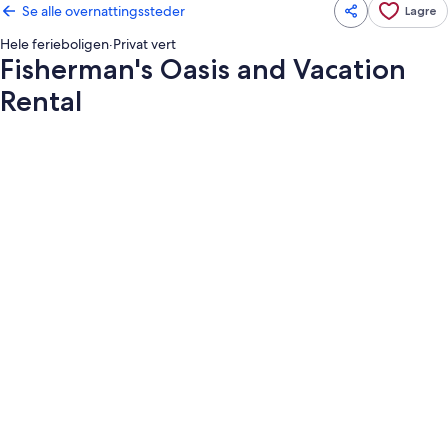
Se alle overnattingssteder
Lagre
Hele ferieboligen
·
Privat vert
Fisherman's Oasis and Vacation
Rental
Bildegalleri
av
Fisherman's