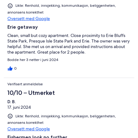
Likte: Renhold, innsjekking, kommunikasjon, beliggenheten,
annonsens korrekthet
Oversett med Google
Erie getaway
Clean, small but cozy apartment. Close proximity to Erie Bluffs
State Park, Presque Isle State Park and Erie. The owner was very
helpful. She met us on arrival and provided instructions about
the apartment. Great place for 2 people.
Bodde her 3 netter i juni 2024
0
Verifisert anmeldelse
10/10 – Utmerket
D. B.
17. juni 2024
Likte: Renhold, innsjekking, kommunikasjon, beliggenheten,
annonsens korrekthet
Oversett med Google
Fishermen look no further