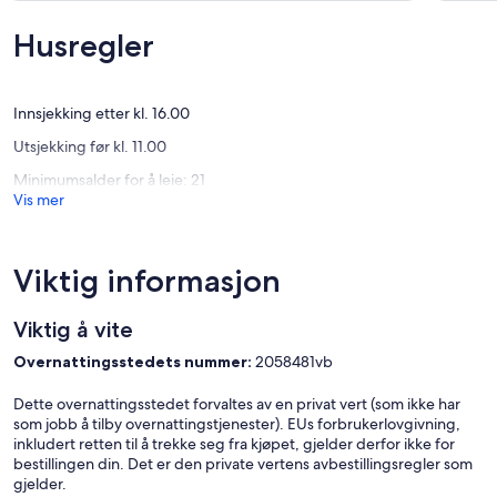
6.
(8
Suverent,
Girard
anmelde
(154
Husregler
anmeldelser)
Innsjekking etter kl. 16.00
Utsjekking før kl. 11.00
Minimumsalder for å leie: 21
Vis mer
Viktig informasjon
Viktig å vite
Overnattingsstedets nummer:
2058481vb
Dette overnattingsstedet forvaltes av en privat vert (som ikke har
som jobb å tilby overnattingstjenester). EUs forbrukerlovgivning,
inkludert retten til å trekke seg fra kjøpet, gjelder derfor ikke for
bestillingen din. Det er den private vertens avbestillingsregler som
gjelder.