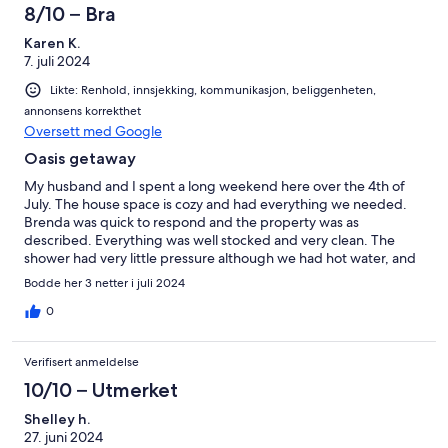
8/10 – Bra
Karen K.
7. juli 2024
Likte: Renhold, innsjekking, kommunikasjon, beliggenheten,
annonsens korrekthet
Oversett med Google
Oasis getaway
My husband and I spent a long weekend here over the 4th of
July. The house space is cozy and had everything we needed.
Brenda was quick to respond and the property was as
described. Everything was well stocked and very clean. The
shower had very little pressure although we had hot water, and
the room was extremely cold, but extra blankets were available.
Bodde her 3 netter i juli 2024
0
Verifisert anmeldelse
10/10 – Utmerket
Shelley h.
27. juni 2024