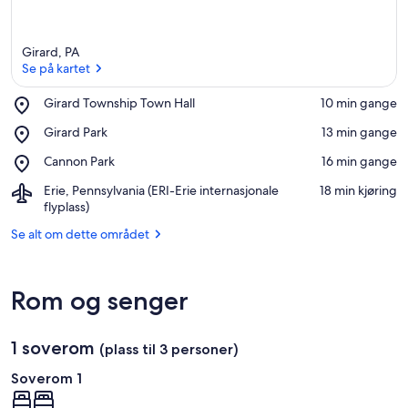
Girard, PA
Se på kartet
Place,
Girard Township Town Hall
‪10 min gange‬
Girard
Se på kartet
Place,
Girard Park
‪13 min gange‬
Township
Girard
Town
Place,
Cannon Park
‪16 min gange‬
Park
Hall
Cannon
Airport,
Erie, Pennsylvania (ERI-Erie internasjonale
‪18 min kjøring‬
Park
Erie,
flyplass)
Pennsylvania
Se alt om dette området
(ERI-
Erie
internasjonale
flyplass)
Rom og senger
1 soverom
(plass til 3 personer)
Soverom 1