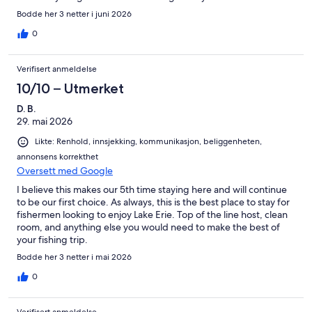
Bodde her 3 netter i juni 2026
0
Verifisert anmeldelse
10/10 – Utmerket
D. B.
29. mai 2026
Likte: Renhold, innsjekking, kommunikasjon, beliggenheten,
annonsens korrekthet
Oversett med Google
I believe this makes our 5th time staying here and will continue
to be our first choice. As always, this is the best place to stay for
fishermen looking to enjoy Lake Erie. Top of the line host, clean
room, and anything else you would need to make the best of
your fishing trip.
Bodde her 3 netter i mai 2026
0
Verifisert anmeldelse