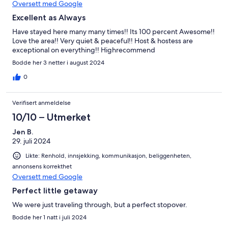
Oversett med Google
Excellent as Always
Have stayed here many many times!! Its 100 percent Awesome!!
Love the area!! Very quiet & peaceful!! Host & hostess are
exceptional on everything!! Highrecommend
Bodde her 3 netter i august 2024
0
Verifisert anmeldelse
10/10 – Utmerket
Jen B.
29. juli 2024
Likte: Renhold, innsjekking, kommunikasjon, beliggenheten,
annonsens korrekthet
Oversett med Google
Perfect little getaway
We were just traveling through, but a perfect stopover.
Bodde her 1 natt i juli 2024