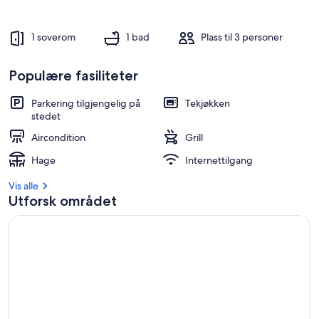
1 soverom
1 bad
Plass til 3 personer
Populære fasiliteter
Parkering tilgjengelig på
Tekjøkken
stedet
Aircondition
Grill
Hage
Internettilgang
Vis alle
Utforsk området