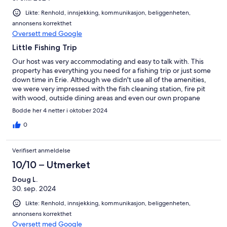
Likte: Renhold, innsjekking, kommunikasjon, beliggenheten,
annonsens korrekthet
Oversett med Google
Little Fishing Trip
Our host was very accommodating and easy to talk with. This
property has everything you need for a fishing trip or just some
down time in Erie. Although we didn't use all of the amenities,
we were very impressed with the fish cleaning station, fire pit
with wood, outside dining areas and even our own propane
grill. The interior of the property is cozy for two, decor is lovely,
Bodde her 4 netter i oktober 2024
extremely clean, and obviously updated. You literally dont need
to take anything but food, clothes, hygiene products and gear.
0
Two thumbs up Brenda!
Verifisert anmeldelse
10/10 – Utmerket
Doug L.
30. sep. 2024
Likte: Renhold, innsjekking, kommunikasjon, beliggenheten,
annonsens korrekthet
Oversett med Google