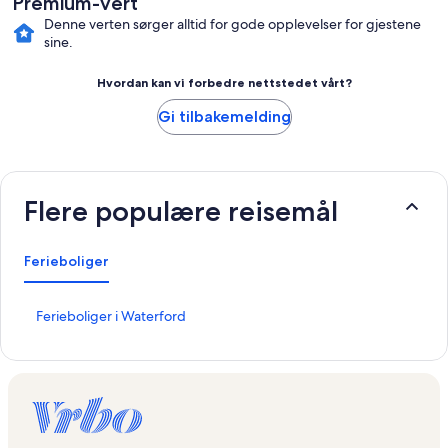
Premium-vert
Denne verten sørger alltid for gode opplevelser for gjestene
sine.
Hvordan kan vi forbedre nettstedet vårt?
Gi tilbakemelding
Flere populære reisemål
Ferieboliger
L
Ferieboliger i Waterford
i
n
k
s
o
m
å