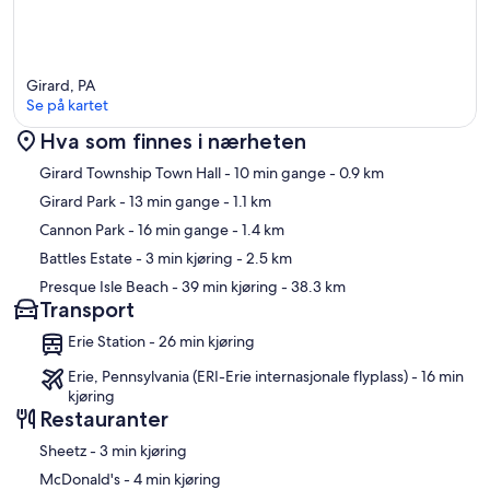
Girard, PA
Se på kartet
Hva som finnes i nærheten
Kart
Girard Township Town Hall
- 10 min gange
- 0.9 km
Girard Park
- 13 min gange
- 1.1 km
Cannon Park
- 16 min gange
- 1.4 km
Battles Estate
- 3 min kjøring
- 2.5 km
Presque Isle Beach
- 39 min kjøring
- 38.3 km
Transport
Erie Station - 26 min kjøring
Erie, Pennsylvania (ERI-Erie internasjonale flyplass) - 16 min
kjøring
Restauranter
‪Sheetz - ‬3 min kjøring
‪McDonald's - ‬4 min kjøring