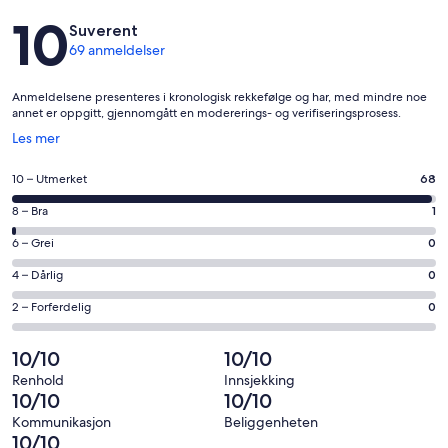
Anmeldelser
10
Suverent
69 anmeldelser
Anmeldelsene presenteres i kronologisk rekkefølge og har, med mindre noe
annet er oppgitt, gjennomgått en modererings- og verifiseringsprosess.
Åpnes
Les mer
i
et
Rangering
10 – Utmerket
68
nytt
på
vindu
Rangering
8 – Bra
1
10
på
−
Rangering
6 – Grei
0
8
Utmerket.
på
−
Rangering
4 – Dårlig
0
68
6
Bra.
på
av
−
Rangering
2 – Forferdelig
0
1
4
totalt
Grei.
på
av
−
69
0
2
10/10
10/10
totalt
Dårlig.
anmeldelser.
av
−
69
0
Renhold
Innsjekking
totalt
Forferdelig.
10/10
10/10
anmeldelser.
av
69
0
totalt
Kommunikasjon
Beliggenheten
anmeldelser.
av
10/10
69