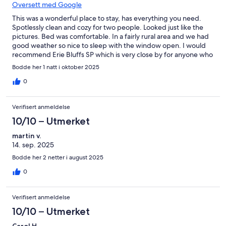
Oversett med Google
This was a wonderful place to stay, has everything you need.
Spotlessly clean and cozy for two people. Looked just like the
pictures. Bed was comfortable. In a fairly rural area and we had
good weather so nice to sleep with the window open. I would
recommend Erie Bluffs SP which is very close by for anyone who
likes hiking or just a nice lake view, definitely a hidden gem.
Bodde her 1 natt i oktober 2025
0
Verifisert anmeldelse
10/10 – Utmerket
martin v.
14. sep. 2025
Bodde her 2 netter i august 2025
0
Verifisert anmeldelse
10/10 – Utmerket
Carol H.