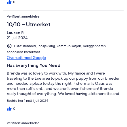
0
Verifisert anmeldelse
10/10 – Utmerket
Lauren P.
21. juli 2024
Likte: Renhold, innsjekking, kommunikasjon, beliggenheten,
annonsens korrekthet
Oversett med Google
Has Everything You Need!
Brenda was so lovely to work with. My fiancé and I were
traveling to the Erie area to pick up our puppy from our breeder
and needed a place to stay the night. Fisherman’s Oasis was
more than sufficient…and we aren’t even fisherman! Brenda
really thought of everything. We loved having a kitchenette and
coffee in the morning! The aesthetic is definitely fishing-
Bodde her 1 natt i juli 2024
themed, but this VRBO is better than a lot of others that we
have stayed in around the country!
0
Verifisert anmeldelse