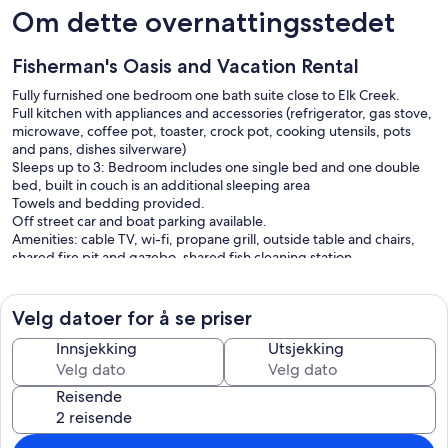
Om dette overnattingsstedet
Fisherman's Oasis and Vacation Rental
Fully furnished one bedroom one bath suite close to Elk Creek.
Full kitchen with appliances and accessories (refrigerator, gas stove,
microwave, coffee pot, toaster, crock pot, cooking utensils, pots
and pans, dishes silverware)
Sleeps up to 3: Bedroom includes one single bed and one double
bed, built in couch is an additional sleeping area
Towels and bedding provided.
Off street car and boat parking available.
Amenities: cable TV, wi-fi, propane grill, outside table and chairs,
shared fire pit and gazebo, shared fish cleaning station.
This is the smaller of two units in the house. Both have separate
entrances, grills and outdoor eating areas. The fire pit, gazebo and
Velg datoer for å se priser
fish cleaning station are shared.
Innsjekking
Utsjekking
The price listed is for up to 2 guests. There is an additional charge
for a 3rd guest.
Reisende
Approximate distances to local areas:
Elk Creek Access Area - 5 miles