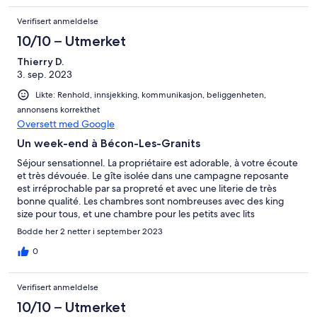
Verifisert anmeldelse
10/10 – Utmerket
Thierry D.
3. sep. 2023
Likte: Renhold, innsjekking, kommunikasjon, beliggenheten,
annonsens korrekthet
Oversett med Google
Un week-end à Bécon-Les-Granits
Séjour sensationnel. La propriétaire est adorable, à votre écoute
et très dévouée. Le gîte isolée dans une campagne reposante
est irréprochable par sa propreté et avec une literie de très
bonne qualité. Les chambres sont nombreuses avec des king
size pour tous, et une chambre pour les petits avec lits
superposés. La cuisine est géniale avec un équipement complet
Bodde her 2 netter i september 2023
et la piscine située dans un petit patio a fait la joie des petits .. et
des grands. Et tout à disposition: grandes tables intérieure et
0
extérieure, nombreuses chaises et transats, barbecue etc...
Venez qui que vous soyez et en nombre : aucune déception.
Verifisert anmeldelse
Mille mercis Alix.
10/10 – Utmerket