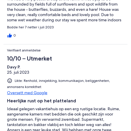
surrounded by fields full of sunflowers and spot wildlife from
the house - butterflies, buzzards, and even a hare! House was
very clean, really comfortable beds and lovely pool. Due to
some wet weather during our stay we spent more time indoors
than hoped and found it tricky seating 8 of us comfortably in the
Bodde her 7 netter i juli 2023
living room - maybe an extra sofa could be added to provide
additional seating? Overall a wonderful stay and would
0
recommend! Thank you Alix!
Verifisert anmeldelse
10/10 – Utmerket
Davy P.
25. juli 2023
Likte: Renhold, innsjekking, kommunikasjon, beliggenheten,
annonsens korrekthet
Oversett med Google
Heerlijke rust op het platteland
Ideaal gelegen vakantiehuis op een erg rustige locatie. Ruime,
aangename kamers met bedden die ook geschikt zijn voor
grote mensen. Fijn verwarmd zwembad. Supermarkt,
tankstation en bakker vlakbij en toch lekker weg van alles!
Angers is een zeer leuke stad. Wij hebben met onze twee