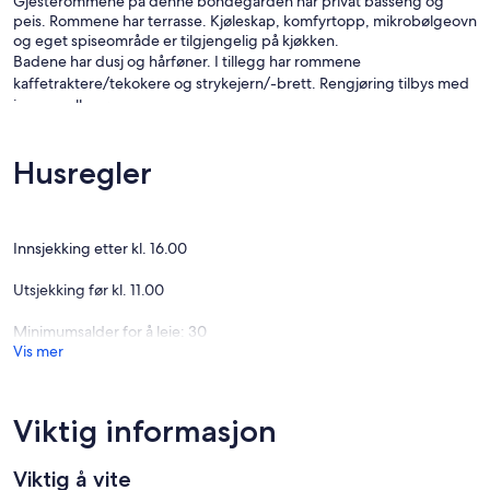
Gjesterommene på denne bondegården har privat basseng og
peis. Rommene har terrasse. Kjøleskap, komfyrtopp, mikrobølgeovn
og eget spiseområde er tilgjengelig på kjøkken.
Badene har dusj og hårføner. I tillegg har rommene
kaffetraktere/tekokere og strykejern/-brett. Rengjøring tilbys med
jevne mellomrom.
Fritidsfasiliteter ved denne bondegården inkluderer et utendørs
basseng.
Husregler
Fritidsaktivitetene som er oppført nedenfor, er tilgjengelige enten
på overnattingsstedet eller i nærområdet. Avgifter kan tilkomme.
Innsjekking etter kl. 16.00
Utsjekking før kl. 11.00
Minimumsalder for å leie: 30
Vis mer
Viktig informasjon
Viktig å vite