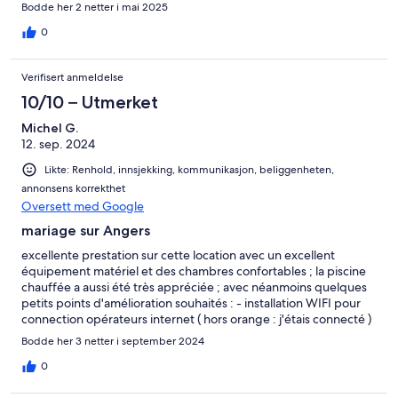
Bodde her 2 netter i mai 2025
0
Verifisert anmeldelse
10/10 – Utmerket
Michel G.
12. sep. 2024
Likte: Renhold, innsjekking, kommunikasjon, beliggenheten,
annonsens korrekthet
Oversett med Google
mariage sur Angers
excellente prestation sur cette location avec un excellent
équipement matériel et des chambres confortables ; la piscine
chauffée a aussi été très appréciée ; avec néanmoins quelques
petits points d'amélioration souhaités : - installation WIFI pour
connection opérateurs internet ( hors orange : j'étais connecté )
- absence d'une petite TV - absence de tringles de suspension
Bodde her 3 netter i september 2024
pour poser les tenues de mariage ( costumes et robes )
0