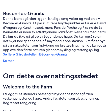
Bécon-les-Granits
Denne bondegården ligger i landlige omgivelser og ved en elv i
Bécon-les-Granits. Et par kulturelle høydepunkter er Galerie David
d'Angers og Kunstmuseet, mens Parc de l'Arche og Piscine de La
Baumette er noen av attraksjonene i området. Reiser du med barn?
Da bør du ikke gå glipp av Legendenes hage. Du kan også se om
det skjer noe spennende på Raymond Kopa stadion. Området byr
på vannaktiviteter som fridykking og brettseiling, men du kan også
oppleve den flotte naturen gjennom sykling og terrengsykling.
Se flere Gårdshoteller i Bécon-les-Granits
Se mer
Om dette overnattingsstedet
Welcome to the Farm
I tillegg til et utendørs basseng tilbyr denne bondegården
vaskeritjenester og hage. Andre fasiliteter som tilbys, er griller.
Begrenset rengjøring