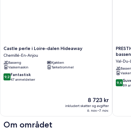
Castle
PRESTI
Castle perle i Loire-dalen Hideaway
PREST
perle
COTTA
basseng
Chemillé-En-Anjou
i
MED
Val-Du-
Basseng
Kjøkken
Loire-
oppvar
Vaskemaskin
Tørketrommel
dalen
basseng
Basse
Vaske
Hideaway
tennisk
9.2
Fantastisk
9,2
Chemillé-
domstol
av
47 anmeldelser
9.4
Suv
9,4
En-
biljardsp
10,
av
89 a
Anjou
Val-
Fantastisk,
10,
Du-
47
Suveren
Prisen
8 723 kr
Layon
anmeldelser
89
er
inkludert skatter og avgifter
anmelde
8 723 kr
6. nov.–7. nov.
Om området