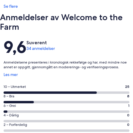
Se flere
Anmeldelser av Welcome to the
Farm
Anmeldelser
9,6
Suverent
34 anmeldelser
Anmeldelsene presenteres i kronologisk rekkefølge og har, med mindre noe
annet er oppgitt, gjennomgått en modererings- og verifiseringsprosess.
Åpnes
Les mer
i
et
Rangering
10 – Utmerket
25
nytt
på
vindu
Rangering
8 – Bra
8
10
på
−
Rangering
6 – Grei
1
8
Utmerket.
på
−
Rangering
4 – Dårlig
0
25
6
Bra.
på
av
−
Rangering
2 – Forferdelig
0
8
4
totalt
Grei.
på