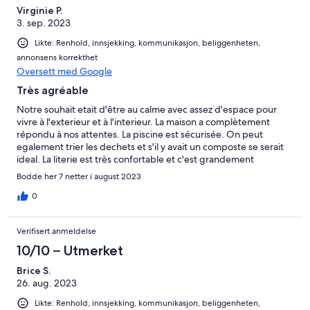
Virginie P.
3. sep. 2023
Likte: Renhold, innsjekking, kommunikasjon, beliggenheten,
annonsens korrekthet
Oversett med Google
Très agréable
Notre souhait etait d'être au calme avec assez d'espace pour
vivre à l'exterieur et à l'interieur. La maison a complètement
répondu à nos attentes. La piscine est sécurisée. On peut
egalement trier les dechets et s'il y avait un composte se serait
ideal. La literie est très confortable et c'est grandement
appreciable. L'equipement permet d'accueillir les grandes
Bodde her 7 netter i august 2023
familles. Pour finir, notre hote s'est toujours rendu disponible
dès que necessaire. Nous recommandons cette maison.
0
Verifisert anmeldelse
10/10 – Utmerket
Brice S.
26. aug. 2023
Likte: Renhold, innsjekking, kommunikasjon, beliggenheten,