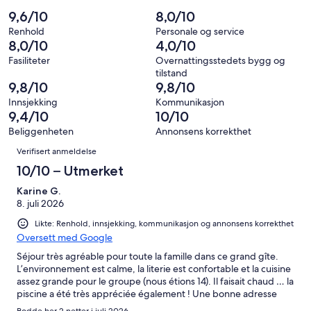
av
−
34
1
2
9,6/10
8,0/10
totalt
Dårlig.
anmeldelser.
av
−
34
0
Renhold
Personale og service
totalt
Forferdelig.
8,0/10
4,0/10
anmeldelser.
av
34
0
totalt
Fasiliteter
Overnattingsstedets bygg og
anmeldelser.
av
tilstand
34
totalt
9,8/10
9,8/10
anmeldelser.
34
Innsjekking
Kommunikasjon
anmeldelser.
9,4/10
10/10
Beliggenheten
Annonsens korrekthet
Anmeldelser
Verifisert anmeldelse
10/10 – Utmerket
Karine G.
8. juli 2026
Likte: Renhold, innsjekking, kommunikasjon og annonsens korrekthet
Oversett med Google
Séjour très agréable pour toute la famille dans ce grand gîte.
L’environnement est calme, la literie est confortable et la cuisine
assez grande pour le groupe (nous étions 14). Il faisait chaud … la
piscine a été très appréciée également ! Une bonne adresse