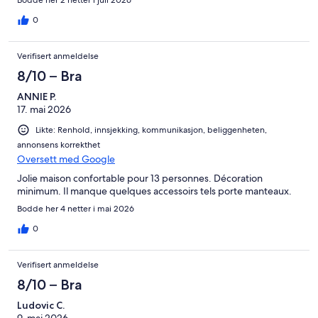
Bodde her 2 netter i juli 2026
0
Verifisert anmeldelse
8/10 – Bra
ANNIE P.
17. mai 2026
Likte: Renhold, innsjekking, kommunikasjon, beliggenheten,
annonsens korrekthet
Oversett med Google
Jolie maison confortable pour 13 personnes. Décoration
minimum. Il manque quelques accessoirs tels porte manteaux.
Bodde her 4 netter i mai 2026
0
Verifisert anmeldelse
8/10 – Bra
Ludovic C.