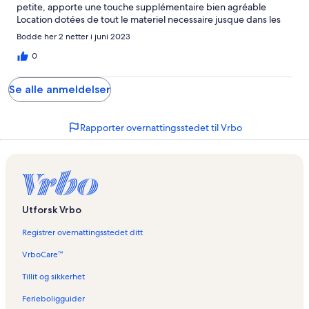
petite, apporte une touche supplémentaire bien agréable
Location dotées de tout le materiel necessaire jusque dans les
détails Nous recommandons vivement ce gite
Bodde her 2 netter i juni 2023
0
Se alle anmeldelser
Rapporter overnattingsstedet til Vrbo
Utforsk Vrbo
Registrer overnattingsstedet ditt
VrboCare™
Tillit og sikkerhet
Ferieboligguider