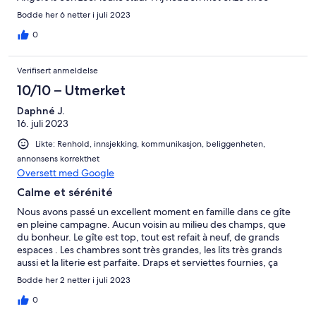
gezinnen enorm genoten van deze plek. Absolute aanrader!
Bodde her 6 netter i juli 2023
0
Verifisert anmeldelse
10/10 – Utmerket
Daphné J.
16. juli 2023
Likte: Renhold, innsjekking, kommunikasjon, beliggenheten,
annonsens korrekthet
Oversett med Google
Calme et sérénité
Nous avons passé un excellent moment en famille dans ce gîte
en pleine campagne. Aucun voisin au milieu des champs, que
du bonheur. Le gîte est top, tout est refait à neuf, de grands
espaces . Les chambres sont très grandes, les lits très grands
aussi et la literie est parfaite. Draps et serviettes fournies, ça
c'est très agréable aussi. Le coin piscine permet de vivre de
Bodde her 2 netter i juli 2023
bons moments. Nous avions prévus de visiter les alentours mais
nous nous sentions tellement bien dans ce gîte que nous
0
sommes restés sur place. Beaucoup de place extérieur,