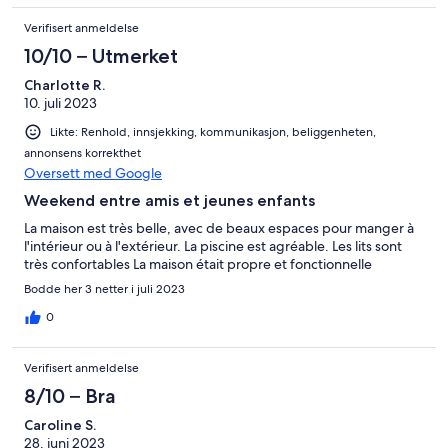
pétanque, molky et possibilité de faire une bonne sieste à l'abri
Verifisert anmeldelse
sous les arbres. On garde l'adresse!!! merci pour votre accueil!
10/10 – Utmerket
Charlotte R.
10. juli 2023
Likte: Renhold, innsjekking, kommunikasjon, beliggenheten,
annonsens korrekthet
Oversett med Google
Weekend entre amis et jeunes enfants
La maison est très belle, avec de beaux espaces pour manger à
l'intérieur ou à l'extérieur. La piscine est agréable. Les lits sont
très confortables La maison était propre et fonctionnelle
Bodde her 3 netter i juli 2023
0
Verifisert anmeldelse
8/10 – Bra
Caroline S.
28. juni 2023