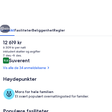
the
Farm
rige
Neste
45+
Oversikt
Fasiliteter
Beliggenhet
Regler
Den
12 619 kr
nåværende
6 309 kr per natt
prisen
inkludert skatter og avgifter
er
7. des.–9. des.
12 619 kr
Anmeldelser
Suverent
9,6
9,6 av 10 –
Vis alle de 34 anmeldelsene
Høydepunkter
Overnattingsstedets uteområder
Moro for hele familien
Et svært populært overnattingssted for familier.
Populære fasiliteter