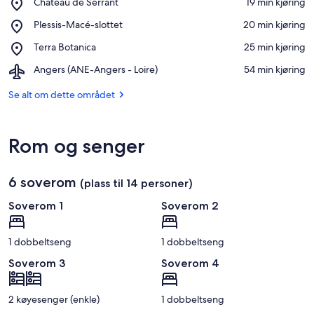
Place,
Château de Serrant
‪19 min kjøring‬
Château
Se på kartet
Place,
Plessis-Macé-slottet
‪20 min kjøring‬
de
Plessis-
Serrant
Place,
Terra Botanica
‪25 min kjøring‬
Macé-
Terra
slottet
Airport,
Angers (ANE-Angers - Loire)
‪54 min kjøring‬
Botanica
Angers
(ANE-
Se alt om dette området
Angers
-
Loire)
Rom og senger
6 soverom
(plass til 14 personer)
Soverom 1
Soverom 2
1 dobbeltseng
1 dobbeltseng
Soverom 3
Soverom 4
2 køyesenger (enkle)
1 dobbeltseng