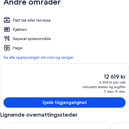
Andre områder
Flatt tak eller terrasse
Kjøkken
Separat spiseområde
Hage
Se alle opplysninger om rom og senger
Den
12 619 kr
nåværende
6 309 kr per natt
prisen
inkludert skatter og avgifter
er
7. des.–9. des.
12 619 kr
Sjekk tilgjengelighet
Lignende overnattingssteder
Castle perle i Loire-dalen Hideaway
PRESTIGI