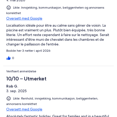
9. mai 2026
Likte: Innsjekking, kommunikasjon, beliggenheten og annonsens
korrekthet
Oversett med Google
Localisation idéale pour être au calme sans gêner de voisin. La
piscine est vraiment un plus. Plutôt bien équipée, très bonne
literie. Un effort reste cependant à faire sur le nettoyage. Serait
intéressant d'être muni de chevalet dans les chambres et de
changer le paillasson de l'entrée.
Bodde her 3 netter i april 2026
0
Verifisert anmeldelse
10/10 – Utmerket
Rob G.
3. sep. 2025
Likte: Renhold, innsjekking, kommunikasjon, beliggenheten,
annonsens korrekthet
Oversett med Google
Absolutely fantastic holiday. Great for families and in a beautiful