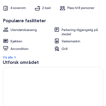
4 soverom
2 bad
Plass til 8 personer
Populære fasiliteter
Utendørsbasseng
Parkering tilgjengelig på
stedet
Kjøkken
Vaskemaskin
Aircondition
Grill
Vis alle
Utforsk området