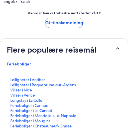
engelsk, fransk
Hvordan kan vi forbedre nettstedet vårt?
Gi tilbakemelding
Flere populære reisemål
Ferieboliger
L
Leiligheter i Antibes
i
L
Leiligheter i Roquebrune-sur-Argens
n
i
L
Villaer i Nice
k
n
i
L
Villaer i Vence
s
k
n
i
L
Longstay i La Colle
o
s
k
n
i
L
Ferieboliger i Cannes
m
o
s
k
n
i
L
Ferieboliger i Le Cannet
å
m
o
s
k
n
i
L
Ferieboliger i Mandelieu-La-Napoule
p
å
m
o
s
k
n
i
L
Ferieboliger i Mougins
n
p
å
m
o
s
k
n
i
L
Ferieboliger i Chateauneuf-Grasse