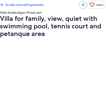
Se alle overnattingssteder
Lagre
Hele ferieboligen
·
Privat vert
Villa for family, view, quiet with
swimming pool, tennis court and
petanque area
Bildegalleri
av