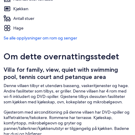
Kjøkken
Antall stuer
Hage
Se alle opplysninger om rom og senger
Om dette overnattingsstedet
Villa for family, view, quiet with swimming
pool, tennis court and petanque area
Denne villaen tilbyr et utendørs basseng, vaskeritjenester og hage.
Andre fasiliteter som tilbys, er griller. Denne villaen har 4 rom med
wi-fi inkludert og DVD-spiller. Gjestene tilbys dessuten fasiliteter
som kjøkken med kjøleskap, ovn, kokeplater og mikrobølgeovn.
Gjesterom med airconditioning på denne villaen har DVD-spiller og
kaffetraktere/tekokere. Rommene har terrasse. Kjøleskap,
komfyrtopp, mikrobølgeovn og gryter og
panner/tallerkner/kjøkkenutstyr er tilgjengelig på kjøkken. Badene
har dusj og hårføner.