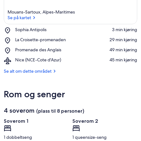
Mouans-Sartoux, Alpes-Maritimes
Se på kartet
Place,
Sophia Antipolis
‪3 min kjøring‬
Sophia
Se på kartet
Place,
La Croisette-promenaden
‪29 min kjøring‬
Antipolis
La
Place,
Promenade des Anglais
‪49 min kjøring‬
Croisette-
Promenade
promenaden
Airport,
Nice (NCE-Cote d'Azur)
‪45 min kjøring‬
des
Nice
Anglais
(NCE-
Se alt om dette området
Cote
d'Azur)
Rom og senger
4 soverom
(plass til 8 personer)
Soverom 1
Soverom 2
1 dobbeltseng
1 queensize-seng