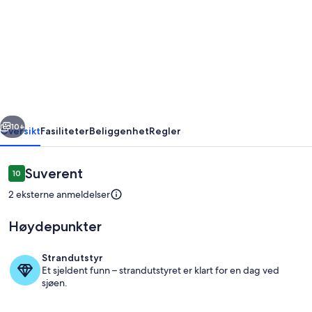
Villa
for
family,
view,
quiet
with
rige
Neste
swimming
10+
Oversikt
Fasiliteter
Beliggenhet
Regler
pool,
tennis
Anmeldelser
Suverent
10
10 av 10 –
court
2 eksterne anmeldelser
and
Høydepunkter
petanque
area
Strandutstyr
Et sjeldent funn – strandutstyret er klart for en dag ved
Oppholdsområde
sjøen.