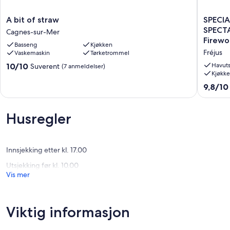
A
SPECIAL
A bit of straw
SPECIA
bit
OFFER:
SPECTA
Cagnes-sur-Mer
of
Villa
Firewo
Basseng
Kjøkken
straw
with
Fréjus
Vaskemaskin
Tørketrommel
Cagnes-
Heated
sur-
Pool
10.0
10/10
Havuts
Suverent
(7 anmeldelser)
Mer
and
Kjøkk
av
SPECTA
10,
9.8
9,8/10
Views
Suverent,
av
of
(7
10,
the
anmeldelser)
Suveren
Husregler
Bay
(29
of
anmelde
Cannes
and
Innsjekking etter kl. 17.00
Firewor
Utsjekking før kl. 10.00
Fréjus
Vis mer
Viktig informasjon