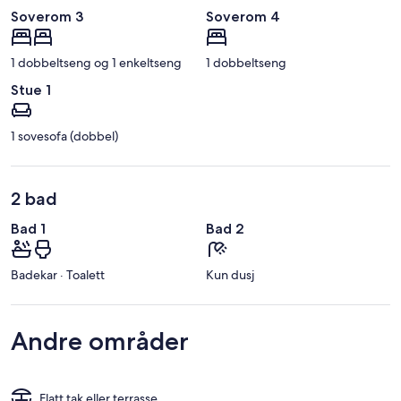
Soverom 3
Soverom 4
1 dobbeltseng og 1 enkeltseng
1 dobbeltseng
Stue 1
1 sovesofa (dobbel)
2 bad
Bad 1
Bad 2
Badekar · Toalett
Kun dusj
Andre områder
Flatt tak eller terrasse