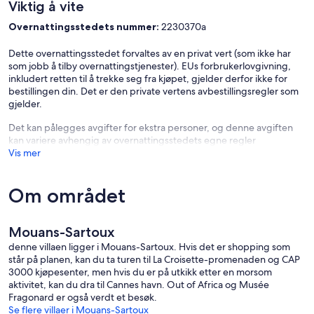
Viktig å vite
Overnattingsstedets nummer:
2230370a
Dette overnattingsstedet forvaltes av en privat vert (som ikke har
som jobb å tilby overnattingstjenester). EUs forbrukerlovgivning,
inkludert retten til å trekke seg fra kjøpet, gjelder derfor ikke for
bestillingen din. Det er den private vertens avbestillingsregler som
gjelder.
Det kan pålegges avgifter for ekstra personer, og denne avgiften
kan variere avhengig av overnattingsstedets egne regler
Vis mer
Om området
Mouans-Sartoux
denne villaen ligger i Mouans-Sartoux. Hvis det er shopping som
står på planen, kan du ta turen til La Croisette-promenaden og CAP
3000 kjøpesenter, men hvis du er på utkikk etter en morsom
aktivitet, kan du dra til Cannes havn. Out of Africa og Musée
Fragonard er også verdt et besøk.
Se flere villaer i Mouans-Sartoux