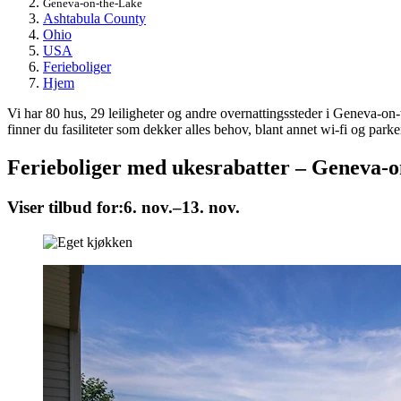
Geneva-on-the-Lake
Ashtabula County
Ohio
USA
Ferieboliger
Hjem
Vi har 80 hus, 29 leiligheter og andre overnattingssteder i Geneva-on-
finner du fasiliteter som dekker alles behov, blant annet wi-fi og par
Ferieboliger med ukesrabatter – Geneva-
Viser tilbud for:
6. nov.–13. nov.