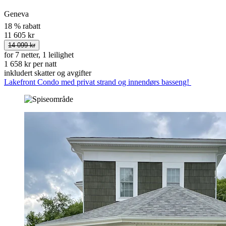
Geneva
18 % rabatt
11 605 kr
14 099 kr
for 7 netter, 1 leilighet
1 658 kr per natt
inkludert skatter og avgifter
Lakefront Condo med privat strand og innendørs basseng!