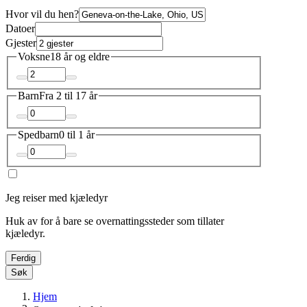
Hvor vil du hen?
Datoer
Gjester
Voksne
18 år og eldre
Barn
Fra 2 til 17 år
Spedbarn
0 til 1 år
Jeg reiser med kjæledyr
Huk av for å bare se overnattingssteder som tillater
kjæledyr.
Ferdig
Søk
Hjem