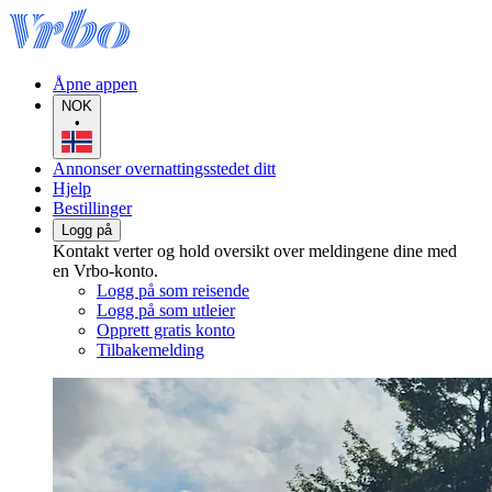
Åpne appen
NOK
•
Annonser overnattingsstedet ditt
Hjelp
Bestillinger
Logg på
Kontakt verter og hold oversikt over meldingene dine med
en Vrbo-konto.
Logg på som reisende
Logg på som utleier
Opprett gratis konto
Tilbakemelding