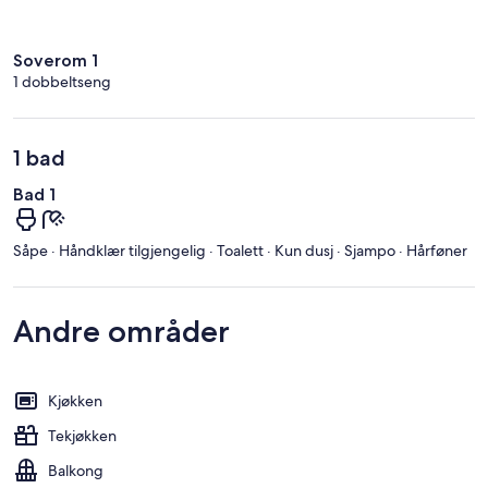
Soverom 1
1 dobbeltseng
1 bad
Bad 1
Såpe · Håndklær tilgjengelig · Toalett · Kun dusj · Sjampo · Hårføner
Andre områder
Kjøkken
Tekjøkken
Balkong