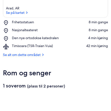
Arad, AR
Se på kartet
Place,
Frihetsstatuen
‪8 min gange‬
Frihetsstatuen
Se på kartet
Place,
Nasjonalteateret
‪8 min gange‬
Nasjonalteateret
Place,
Den nye ortodokse katedralen
‪4 min kjøring‬
Den
Airport,
Timisoara (TSR-Traian Vuia)
‪42 min kjøring‬
nye
Timisoara
ortodokse
(TSR-
Se alt om dette området
katedralen
Traian
Vuia)
Rom og senger
1 soverom
(plass til 2 personer)