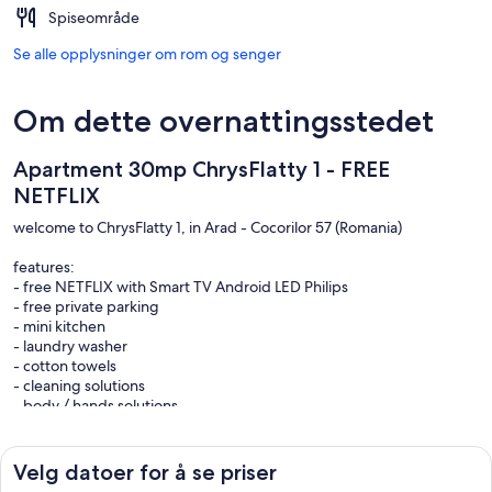
Spiseområde
Se alle opplysninger om rom og senger
Om dette overnattingsstedet
Apartment 30mp ChrysFlatty 1 - FREE
NETFLIX
welcome to ChrysFlatty 1, in Arad - Cocorilor 57 (Romania)
features:
- free NETFLIX with Smart TV Android LED Philips
- free private parking
- mini kitchen
- laundry washer
- cotton towels
- cleaning solutions
- body / hands solutions
Near us (1min):
- tram
Velg datoer for å se priser
- supermarkets and stores