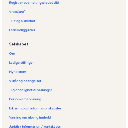
Registrer overnattingsstedet ditt
VrboCare™
Tillit og sikkerhet
Ferieboligguider
Selskapet
Om
Ledige stillinger
Nyhetsrom
Vilkår og betingelser
Tilgjengelighetstilpasninger
Personvernerklæring
Erklæring om informasjonskapsler
Varsling om ulovlig innhold
Juridisk informasjon / kontakt oss