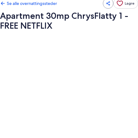
Se alle overnattingssteder
Lagre
Apartment 30mp ChrysFlatty 1 -
FREE NETFLIX
Bildegalleri
av
Apartment
30mp