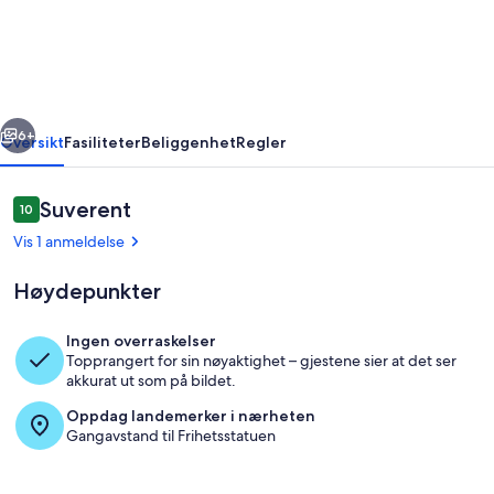
ChrysFlatty
1
-
FREE
rige
Neste
NETFLIX
6+
Oversikt
Fasiliteter
Beliggenhet
Regler
Anmeldelser
Suverent
10
10 av 10 –
Vis 1 anmeldelse
Høydepunkter
Ingen overraskelser
Topprangert for sin nøyaktighet – gjestene sier at det ser
Innvendig
akkurat ut som på bildet.
Oppdag landemerker i nærheten
Gangavstand til Frihetsstatuen