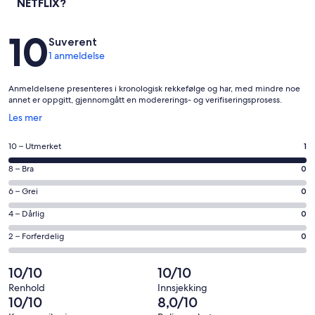
NETFLIX?
Anmeldelser
10
Suverent
1 anmeldelse
Anmeldelsene presenteres i kronologisk rekkefølge og har, med mindre noe
annet er oppgitt, gjennomgått en modererings- og verifiseringsprosess.
Åpnes
Les mer
i
et
Rangering
10 – Utmerket
1
nytt
på
vindu
Rangering
8 – Bra
0
10
på
−
Rangering
6 – Grei
0
8
Utmerket.
på
−
Rangering
4 – Dårlig
0
1
6
Bra.
på
av
−
Rangering
2 – Forferdelig
0
0
4
totalt
Grei.
på
av
−
1
0
2
10/10
10/10
totalt
Dårlig.
anmeldelser.
av
−
1
0
Renhold
Innsjekking
totalt
Forferdelig.
10/10
8,0/10
anmeldelser.
av
1
0