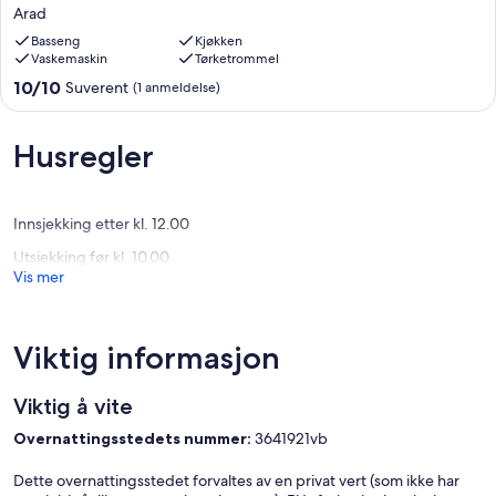
-
Arad
ARED
Basseng
Kjøkken
Luxurious
Vaskemaskin
Tørketrommel
Apartments
Arad
10.0
10/10
Suverent
(1 anmeldelse)
av
10,
Suverent,
Husregler
(1
anmeldelse)
Innsjekking etter kl. 12.00
Utsjekking før kl. 10.00
Vis mer
Viktig informasjon
Viktig å vite
Overnattingsstedets nummer:
3641921vb
Dette overnattingsstedet forvaltes av en privat vert (som ikke har