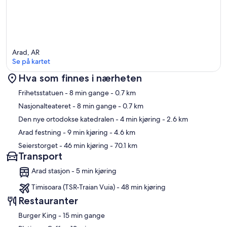
Arad, AR
Se på kartet
Hva som finnes i nærheten
Kart
Frihetsstatuen
- 8 min gange
- 0.7 km
Nasjonalteateret
- 8 min gange
- 0.7 km
Den nye ortodokse katedralen
- 4 min kjøring
- 2.6 km
Arad festning
- 9 min kjøring
- 4.6 km
Seierstorget
- 46 min kjøring
- 70.1 km
Transport
Arad stasjon - 5 min kjøring
Timisoara (TSR-Traian Vuia) - 48 min kjøring
Restauranter
‪Burger King - ‬15 min gange