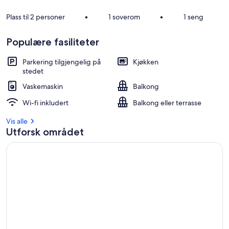
Plass til 2 personer
•
1 soverom
•
1 seng
Populære fasiliteter
Parkering tilgjengelig på
Kjøkken
stedet
Vaskemaskin
Balkong
Wi-fi inkludert
Balkong eller terrasse
Vis alle
Utforsk området