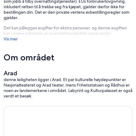
som jobb å tilby overnattingstjenester). EUs forbrukerlovgivning,
inkludert retten til å trekke seg fra kjøpet, gjelder derfor ikke for
bestillingen din. Det er den private vertens avbestillingsregler som
gjelder.
Det kan pålegges avgifter for ekstra personer, og denne avgiften
kan variere avhengig av overnattingsstedets egne regler
Vis mer
Om området
Arad
denne leiligheten ligger i Arad. Et par kulturelle høydepunkter er
Nasjonalteateret og Arad teater, mens Frihetsstatuen og Rådhus er
noen av landemerkene i området. Labyrint og Kulturpalasset er også
verdt et besøk.