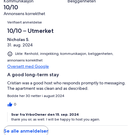
totalt
Kommunikasjon
Beliggenheten
anmeldelser.
av
10/10
1
totalt
anmeldelser.
Annonsens korrekthet
1
Anmeldelser
Verifisert anmeldelse
anmeldelser.
10/10 – Utmerket
Nicholas S.
31. aug. 2024
Likte: Renhold, innsjekking, kommunikasjon, beliggenheten,
annonsens korrekthet
Oversett med Google
A good long-term stay
Cristian was a good host who responds promptly to messaging.
The apartment was clean and as described.
Bodde her 30 netter i august 2024
0
Svar fra VrboOwner den 15. sep. 2024
thank you sir, as well. I will be happy to host you again.
Se alle anmeldelser