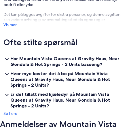
bedrift eller yrke.
✦ A mandatory resort fee of $20.00 per night will be collected upon
check-in, not included in the daily rate.
Det kan pålegges avgifter for ekstra personer, og denne avgiften
kan variere avhengig av overnattingsstedets egne regler
✦ Pets are welcome with an additional charge of $50.00 (per pet
Vis mer
per night). per pet, per night
✦ We use multi-unit listings, so rooms are similar but may have small
Ofte stilte spørsmål
differences.
✦ The maximum number of days that you may book per reservation
is only 28 days.
Har Mountain Vista Queens at Gravity Haus, Near
Gondola & Hot Springs - 2 Units basseng?
✦ The parking fees, plus tax, vary by season and membership status
Hvor mye koster det å bo på Mountain Vista
Queens at Gravity Haus, Near Gondola & Hot
Springs - 2 Units?
Er det tillatt med kjæledyr på Mountain Vista
Queens at Gravity Haus, Near Gondola & Hot
Springs - 2 Units?
Se flere
Anmeldelser av Mountain Vista