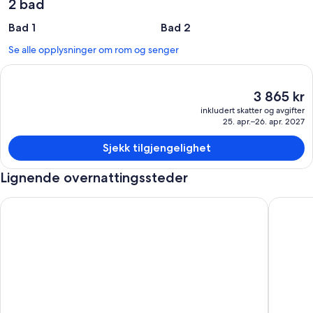
2 bad
Bad 1
Bad 2
Se alle opplysninger om rom og senger
Den
3 865 kr
nåværende
inkludert skatter og avgifter
prisen
25. apr.–26. apr. 2027
er
3 865 kr
Sjekk tilgjengelighet
Lignende overnattingssteder
Downtown med utsikt over elven og parken, stille, luksuriøse, p
Deluxe T