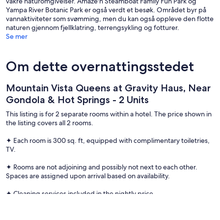
vakre naturomgivelser. Amaze'n Steamboat Family Fun Park og
Yampa River Botanic Park er også verdt et besøk. Området byr på
vannaktiviteter som svømming, men du kan også oppleve den flotte
naturen gjennom fjellklatring, terrengsykling og fotturer.
Se mer
Om dette overnattingsstedet
Mountain Vista Queens at Gravity Haus, Near
Gondola & Hot Springs - 2 Units
This listing is for 2 separate rooms within a hotel. The price shown in
the listing covers all 2 rooms.
✦ Each room is 300 sq. ft, equipped with complimentary toiletries,
TV.
✦ Rooms are not adjoining and possibly not next to each other.
Spaces are assigned upon arrival based on availability.
✦ Cleaning services included in the nightly price.
There are a few additional details to know before you book: