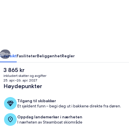
Mountain
Vista
Queens
at
Gravity
Haus,
rige
Neste
Near
12+
Oversikt
Fasiliteter
Beliggenhet
Regler
Gondola
Den
3 865 kr
&
nåværende
inkludert skatter og avgifter
Hot
prisen
25. apr.–26. apr. 2027
er
Høydepunkter
Springs
3 865 kr
-
Tilgang til skibakker
2
Et sjeldent funn – begi deg ut i bakkene direkte fra døren.
Units
Basseng
Oppdag landemerker i nærheten
I nærheten av Steamboat skiområde