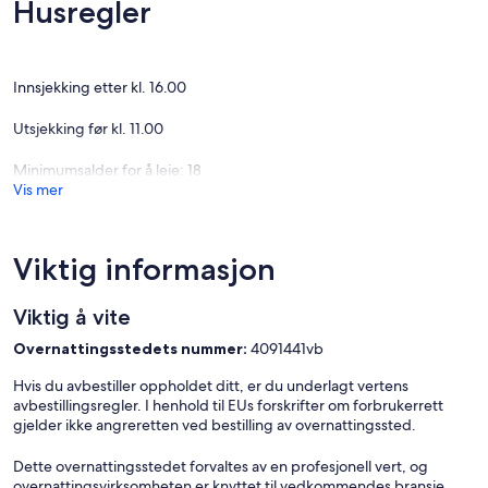
Husregler
✦ The minimum age required for check-in is 18 years old.
✦ Please ensure you have a valid ID for check-in, as it is mandatory
for entry.
Innsjekking etter kl. 16.00
———————————————
Utsjekking før kl. 11.00
Guest Access:
Minimumsalder for å leie: 18
During your stay, you will have access to the property and amenities
Vis mer
according to the following schedule:
✦ Check-in is available from 04:00 pm.
Viktig informasjon
✦ Public or shared fitness center open from 6:00AM to 10:00PM,
available in the property.
Viktig å vite
✦ Pool is available.
Overnattingsstedets nummer:
4091441vb
✦ Paid parking lot – 1 space(s), available for $15 per day.
Hvis du avbestiller oppholdet ditt, er du underlagt vertens
avbestillingsregler. I henhold til EUs forskrifter om forbrukerrett
———————————————
gjelder ikke angreretten ved bestilling av overnattingssted.
Other Things to Note:
Dette overnattingsstedet forvaltes av en profesjonell vert, og
There are several additional things to note:
overnattingsvirksomheten er knyttet til vedkommendes bransje,