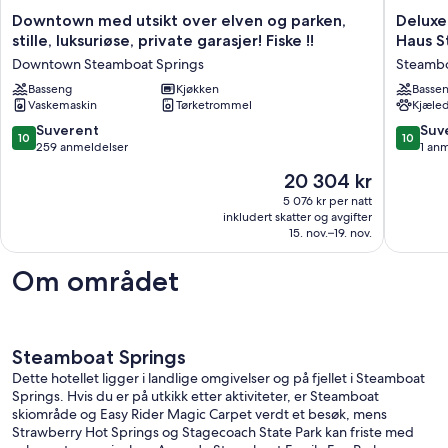
Downtown
Deluxe
Downtown med utsikt over elven og parken,
Deluxe
med
Two
stille, luksuriøse, private garasjer! Fiske !!
Haus S
utsikt
Queens
Downtown Steamboat Springs
Steambo
over
|
elven
Basseng
Kjøkken
Two
Basse
Vaskemaskin
Tørketrommel
Kjæled
og
Queen
parken,
at
10.0
10.0
Suverent
Suv
10
10
stille,
Gravity
av
av
259 anmeldelser
1 an
luksuriøse,
Haus
10,
10,
Prisen
20 304 kr
private
Steambo
Suverent,
Suveren
er
garasjer!
Pets
259
1
5 076 kr per natt
20 304 kr
Fiske
are
inkludert skatter og avgifter
anmeldelser
anmelde
!!
15. nov.–19. nov.
Allowed
Downtown
Steamb
Steamboat
Springs
Om området
Springs
Steamboat Springs
Dette hotellet ligger i landlige omgivelser og på fjellet i Steamboat
Springs. Hvis du er på utkikk etter aktiviteter, er Steamboat
skiområde og Easy Rider Magic Carpet verdt et besøk, mens
Strawberry Hot Springs og Stagecoach State Park kan friste med