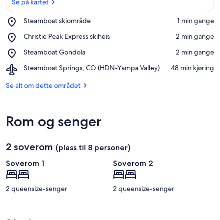
Se på kartet
Place,
Steamboat skiområde
‪1 min gange‬
Steamboat
Se på kartet
Place,
Christie Peak Express skiheis
‪2 min gange‬
skiområde
Christie
Place,
Steamboat Gondola
‪2 min gange‬
Peak
Steamboat
Express
Airport,
Steamboat Springs, CO (HDN-Yampa Valley)
‪48 min kjøring‬
Gondola
skiheis
Steamboat
Springs,
Se alt om dette området
CO
(HDN-
Yampa
Rom og senger
Valley)
2 soverom
(plass til 8 personer)
Soverom 1
Soverom 2
2 queensize-senger
2 queensize-senger