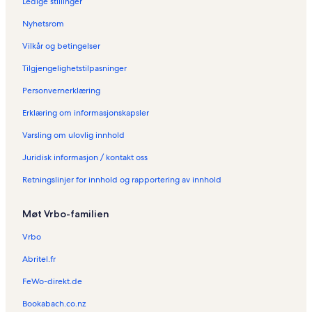
Ledige stillinger
Nyhetsrom
Vilkår og betingelser
Tilgjengelighetstilpasninger
Personvernerklæring
Erklæring om informasjonskapsler
Varsling om ulovlig innhold
Juridisk informasjon / kontakt oss
Retningslinjer for innhold og rapportering av innhold
Møt Vrbo-familien
Vrbo
Abritel.fr
FeWo-direkt.de
Bookabach.co.nz