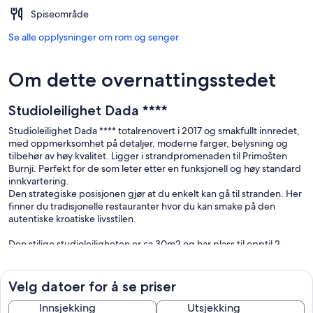
Spiseområde
Se alle opplysninger om rom og senger
Om dette overnattingsstedet
Studioleilighet Dada ****
Studioleilighet Dada **** totalrenovert i 2017 og smakfullt innredet,
med oppmerksomhet på detaljer, moderne farger, belysning og
tilbehør av høy kvalitet. Ligger i strandpromenaden til Primošten
Burnji. Perfekt for de som leter etter en funksjonell og høy standard
innkvartering.
Den strategiske posisjonen gjør at du enkelt kan gå til stranden. Her
finner du tradisjonelle restauranter hvor du kan smake på den
autentiske kroatiske livsstilen.
Den stilige studioleiligheten er ca 30m2 og har plass til opptil 2
gjester. Det er funnet i første etasje i en privat bygning. Den består
av soverom med dobbeltseng, LCD-TV, klimaanlegg og "walk in" -
skap. Herfra er det tilgang til det velutstyrte moderne kjøkkenet og
Velg datoer for å se priser
en spiseplass med bord og stoler. Det er også ferdigstilt og
restaurert bad, med "walk-in" -dusj.
Innsjekking
Utsjekking