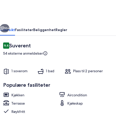
rige
Neste
10+
Oversikt
Fasiliteter
Beliggenhet
Regler
Anmeldelser
Suverent
9,4
9,4 av 10 –
54 eksterne anmeldelser
1 soverom
1 bad
Plass til 2 personer
Populære fasiliteter
Rom
Kjøkken
Aircondition
Terrasse
Kjøleskap
Røykfritt