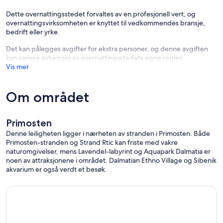
Dette overnattingsstedet forvaltes av en profesjonell vert, og
overnattingsvirksomheten er knyttet til vedkommendes bransje,
bedrift eller yrke.
Det kan pålegges avgifter for ekstra personer, og denne avgiften
kan variere avhengig av overnattingsstedets egne regler
Vis mer
Om området
Primosten
Denne leiligheten ligger i nærheten av stranden i Primosten. Både
Primosten-stranden og Strand Rtic kan friste med vakre
naturomgivelser, mens Lavendel-labyrint og Aquapark Dalmatia er
noen av attraksjonene i området. Dalmatian Ethno Village og Sibenik
akvarium er også verdt et besøk.