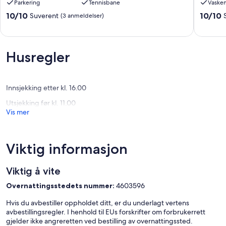
Parkering
Tennisbane
Vaske
-
Vrsine-
Primosten
område
10.0
10.0
10/10
10/10
Suverent
(3 anmeldelser)
Primosten
Vrsine
av
av
10,
10,
Suverent,
Suveren
(3
(10
Husregler
anmeldelser)
anmelde
Innsjekking etter kl. 16.00
Utsjekking før kl. 11.00
Vis mer
Viktig informasjon
Viktig å vite
Overnattingsstedets nummer:
4603596
Hvis du avbestiller oppholdet ditt, er du underlagt vertens
avbestillingsregler. I henhold til EUs forskrifter om forbrukerrett
gjelder ikke angreretten ved bestilling av overnattingssted.