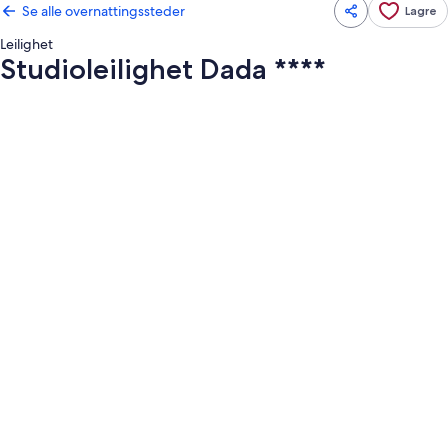
Se alle overnattingssteder
Lagre
Leilighet
Studioleilighet Dada ****
Bildegalleri
av
Studioleilighet
Dada
****