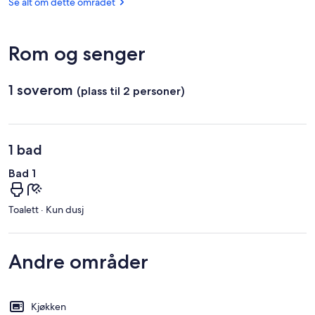
(SPU)
Se alt om dette området
Rom og senger
1 soverom
(plass til 2 personer)
1 bad
Bad 1
Toalett · Kun dusj
Andre områder
Kjøkken