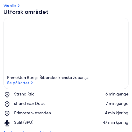
Vis alle
Utforsk området
Primošten Burnji, Šibensko-kninska županija
Se på kartet
Place,
Strand Rtic
‪6 min gange‬
Strand
Se på kartet
Place,
strand nær Dolac
‪7 min gange‬
Rtic
strand
Place,
Primosten-stranden
‪4 min kjøring‬
nær
Primosten-
Dolac
Airport,
Split (SPU)
‪47 min kjøring‬
stranden
Split