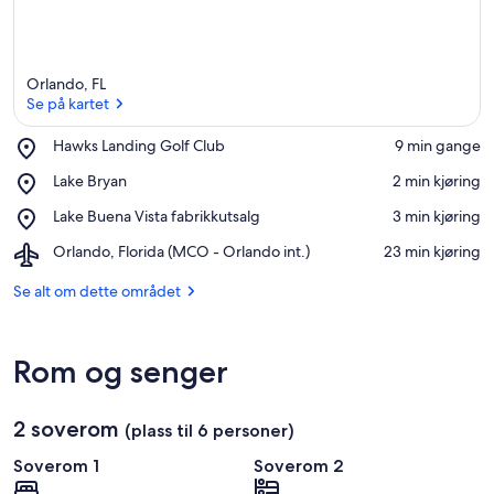
Orlando, FL
Se på kartet
Place,
Hawks Landing Golf Club
‪9 min gange‬
Hawks
Se på kartet
Place,
Lake Bryan
‪2 min kjøring‬
Landing
Lake
Golf
Place,
Lake Buena Vista fabrikkutsalg
‪3 min kjøring‬
Bryan
Club
Lake
Airport,
Orlando, Florida (MCO - Orlando int.)
‪23 min kjøring‬
Buena
Orlando,
Vista
Florida
Se alt om dette området
fabrikkutsalg
(MCO
-
Orlando
Rom og senger
int.)
2 soverom
(plass til 6 personer)
Soverom 1
Soverom 2