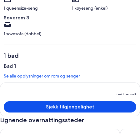
1 queensize-seng
1 køyeseng (enkel)
Soverom 3
1 sovesofa (dobbel)
1 bad
Bad 1
Se alle opplysninger om rom og senger
i snitt per natt
P
e
Sjekk tilgjengelighet
i
sn
Lignende overnattingssteder
p
n
Unbeatable Location: Your Dream Villa Next to SeaWorld
Newly re