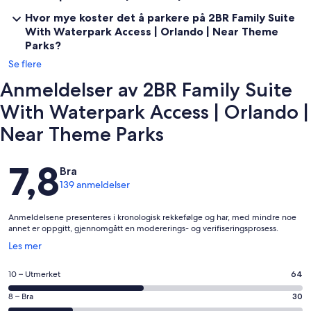
differences.
Hvor mye koster det å parkere på 2BR Family Suite
✦ The maximum number of days that you may book per reservation
With Waterpark Access | Orlando | Near Theme
is only 28 days.
Parks?
Se flere
✦ Shuttle service to and from Walt Disney World® Resort is
available, with routes to Magic Kingdom and EPCOT only.
Anmeldelser av 2BR Family Suite
✦ Buffet breakfast is available for a fee.
With Waterpark Access | Orlando |
Near Theme Parks
✦ Early check-in and late check-out are subject to availability for a
fee.
Anmeldelser
7,8
Bra
139 anmeldelser
Anmeldelsene presenteres i kronologisk rekkefølge og har, med mindre noe
annet er oppgitt, gjennomgått en modererings- og verifiseringsprosess.
Åpnes
Les mer
i
et
Rangering
10 – Utmerket
64
nytt
på
vindu
Rangering
8 – Bra
30
10