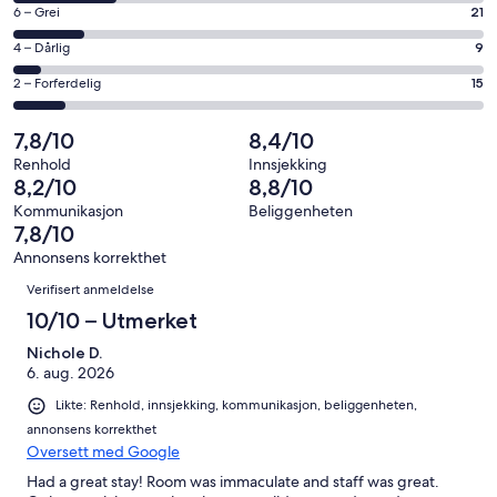
på
−
Rangering
6 – Grei
21
8
Utmerket.
på
−
Rangering
4 – Dårlig
9
64
6
Bra.
på
av
−
Rangering
2 – Forferdelig
15
30
4
totalt
Grei.
på
av
−
139
21
2
7,8/10
8,4/10
totalt
Dårlig.
anmeldelser.
av
−
139
9
Renhold
Innsjekking
totalt
Forferdelig.
8,2/10
8,8/10
anmeldelser.
av
139
15
totalt
Kommunikasjon
Beliggenheten
anmeldelser.
av
7,8/10
139
totalt
anmeldelser.
Annonsens korrekthet
139
Anmeldelser
Verifisert anmeldelse
anmeldelser.
10/10 – Utmerket
Nichole D.
6. aug. 2026
Likte: Renhold, innsjekking, kommunikasjon, beliggenheten,
annonsens korrekthet
Oversett med Google
Had a great stay! Room was immaculate and staff was great.