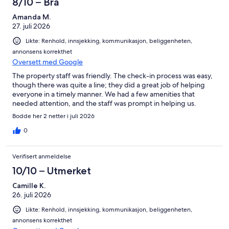
8/10 – Bra
Amanda M.
27. juli 2026
Likte: Renhold, innsjekking, kommunikasjon, beliggenheten,
annonsens korrekthet
Oversett med Google
The property staff was friendly. The check-in process was easy,
though there was quite a line; they did a great job of helping
everyone in a timely manner. We had a few amenities that
needed attention, and the staff was prompt in helping us.
Bodde her 2 netter i juli 2026
0
Verifisert anmeldelse
10/10 – Utmerket
Camille K.
26. juli 2026
Likte: Renhold, innsjekking, kommunikasjon, beliggenheten,
annonsens korrekthet