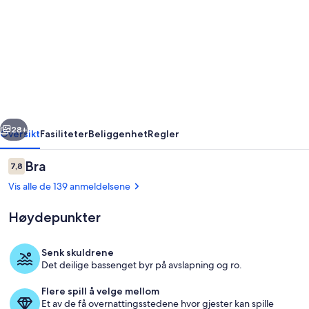
2BR
Family
Suite
With
Waterpark
Access
rige
Neste
|
28+
Oversikt
Fasiliteter
Beliggenhet
Regler
Orlando
Anmeldelser
Bra
7,8
|
7,8 av 10 –
Vis alle de 139 anmeldelsene
Near
Theme
Høydepunkter
Parks
Senk skuldrene
Det deilige bassenget byr på avslapning og ro.
Barneområde
Flere spill å velge mellom
Et av de få overnattingsstedene hvor gjester kan spille