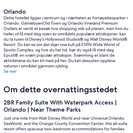
Orlando
Dette hotellet ligger i sentrum og i nærheten av fornøyelsesparker i
Orlando. GamlebyenOld Town og Orlando Vineland Premium
Outlets er verdt et besøk hvis shopping står på planen, men hvis du
heller vil få med deg noen av områdets populære attraksjoner, kan
du ta turen til Disney's Hollywood Studios® og Walt Disney World®
Resort. Du kan se om det skjer noe kult på ESPN Wide World of
Sports Complex, og hvis du har tid, bør du også få med deg
Epcot®, en svært populær attraksjon. Svømming er blant de
aktivitetene du kan bli med på her. Du kan dessuten oppleve
naturen i området gjennom sykling.
Se mer
Om dette overnattingsstedet
2BR Family Suite With Waterpark Access |
Orlando | Near Theme Parks
Just one mile from Walt Disney World and near Universal Orlando,
SeaWorld, and the Orange County Convention Center, this all-suite
resort offers spacious two-bedroom accommodations for families.