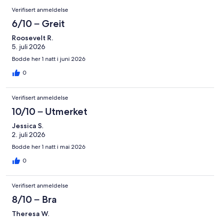
to check in. I politely mentioned these problems to the front
Verifisert anmeldelse
desk and they had the manager named Memphis call me back.
He told me he’d refund me some of the fees but that never
6/10 – Greit
happened so now I had to dispute the transactions with my
Roosevelt R.
credit card.
5. juli 2026
Bodde her 1 natt i juni 2026
0
Verifisert anmeldelse
10/10 – Utmerket
Jessica S.
2. juli 2026
Bodde her 1 natt i mai 2026
0
Verifisert anmeldelse
8/10 – Bra
Theresa W.