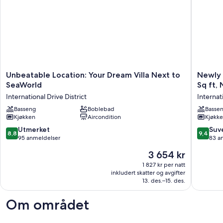
Unbeatable
Newly
Unbeatable Location: Your Dream Villa Next to
Newly 
Location:
remode
SeaWorld
S
Your
Town
International Drive District
Internat
Dream
Home
Villa
Basseng
Boblebad
7
Basse
Kjøkken
Aircondition
Kjøkk
Next
in
to
2022,
8.8
9.4
Utmerket
Suv
8,8
9,4
SeaWorld
1200
av
av
95 anmeldelser
83 a
International
Sq
10,
10,
Prisen
3 654 kr
Drive
ft,
Utmerket,
Suveren
er
District
Next
95
83
1 827 kr per natt
3 654 kr
to
inkludert skatter og avgifter
anmeldelser
anmelde
13. des.–15. des.
SeaWor
Internat
Drive
Om området
District