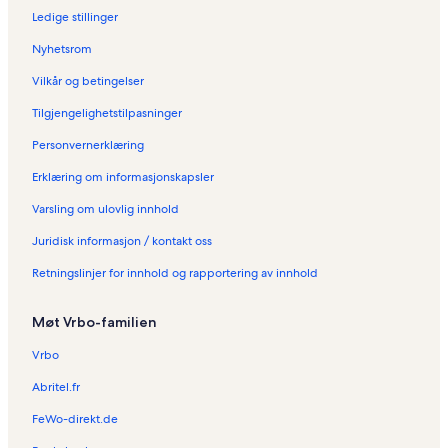
Ledige stillinger
Nyhetsrom
Vilkår og betingelser
Tilgjengelighetstilpasninger
Personvernerklæring
Erklæring om informasjonskapsler
Varsling om ulovlig innhold
Juridisk informasjon / kontakt oss
Retningslinjer for innhold og rapportering av innhold
Møt Vrbo-familien
Vrbo
Abritel.fr
FeWo-direkt.de