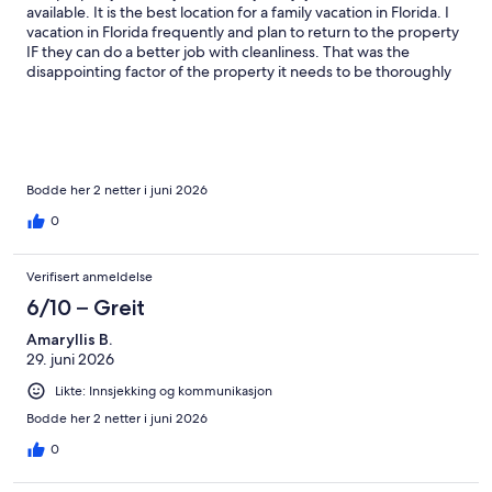
available. It is the best location for a family vacation in Florida. I
vacation in Florida frequently and plan to return to the property
IF they can do a better job with cleanliness. That was the
disappointing factor of the property it needs to be thoroughly
cleaned in between guest. I thought about going to the desk to
switch rooms several times. The top bunk had hair on top of the
bed and on the bathroom floor which was disgusting.
Unfortunately it was two different types of hair so I wasn’t sure if
it was from the previous guest or previous few guest. Had we
been planning to stay longer than a day or two I most definitely
Bodde her 2 netter i juni 2026
would’ve moved locations.
0
Verifisert anmeldelse
6/10 – Greit
Amaryllis B.
29. juni 2026
Likte: Innsjekking og kommunikasjon
Bodde her 2 netter i juni 2026
0