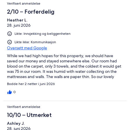
Verifisert anmeldelse
2/10 – Forferdelig
Heather L.
28. juni 2026
Likte: Innsjekking og beliggenheten
Likte ikke: Kommunikasjon
Oversett med Google
While we had high hopes for this property, we should have
saved our money and stayed somewhere else. Our room had
blood on the carpet, only 3 towels, and the coldest it would get
was 75 in our room. It was humid with water collecting on the
mattresses and walls. The walls are paper thin. So our lovely
neighbors that argued and fought all night & smoked pot and
Bodde her 2 netter i juni 2026
cigarettes in their room kept us up all night. Along with the
added heat of the room. Complaints weren't inforced. The
0
parking attendants were rude and tried to force us to move
from our parking spot, saying we were parked in the check in
Verifisert anmeldelse
spot and we had to point out that we were not, then he said that
we still had to move and finally when we pointed out that we
10/10 – Utmerket
were in a 1st floor room across from the spot, he finally stopped
Ashley J.
being rude and said we didnt have to move. The breakfast
28. juni 2026
buffet is gross and overpriced. All of the restaurants on the