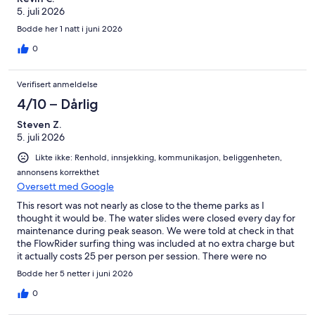
5. juli 2026
Bodde her 1 natt i juni 2026
0
Verifisert anmeldelse
4/10 – Dårlig
Steven Z.
5. juli 2026
Likte ikke: Renhold, innsjekking, kommunikasjon, beliggenheten,
annonsens korrekthet
Oversett med Google
This resort was not nearly as close to the theme parks as I
thought it would be. The water slides were closed every day for
maintenance during peak season. We were told at check in that
the FlowRider surfing thing was included at no extra charge but
it actually costs 25 per person per session. There were no
luggage carts available even when we asked at the front desk.
Bodde her 5 netter i juni 2026
The bed was extremely uncomfortable. Additional hidden fees
were not clearly disclosed in the listing until after we booked.
0
The line to check in was extremely long, took about 45 minutes