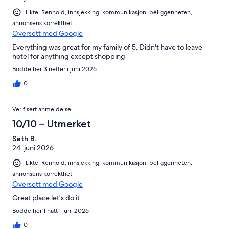
grounds had awful food. We tried the Asian place. The sit down
Likte: Renhold, innsjekking, kommunikasjon, beliggenheten,
restaurant and the breakfast. ALL were not good and
annonsens korrekthet
overpriced. We didnt care about the price, but the food should
Oversett med Google
have been decent for what you spend. The only thing that was
decent was the pool and slides.
Everything was great for my family of 5. Didn't have to leave
hotel for anything except shopping
Bodde her 3 netter i juni 2026
0
Verifisert anmeldelse
10/10 – Utmerket
Seth B.
24. juni 2026
Likte: Renhold, innsjekking, kommunikasjon, beliggenheten,
annonsens korrekthet
Oversett med Google
Great place let's do it
Bodde her 1 natt i juni 2026
0