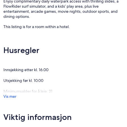
Enjoy complimentary daily waterpark access with thrilling slides, a
FlowRider surf simulator, and a kids’ play area, plus live
entertainment, arcade games, movie nights, outdoor sports, and
dining options.
This listing is for a room within a hotel.
✦ Your room is 569 sq. ft, equipped with complimentary toiletries,
high definition 40-inch TV.
Husregler
✦ Cleaning services included in the nightly price.
There are a few additional details to know before you book:
Innsjekking etter kl. 16.00
✦ The minimum age required for check-in is 21 years old.
Utsjekking før kl. 10.00
✦ Please ensure you have a valid ID for check-in, as it is mandatory
for entry.
Minimumsalder for å leie: 21
Vis mer
———————————————
Guest Access:
During your stay, you will have access to the property and amenities
Viktig informasjon
according to the following schedule: