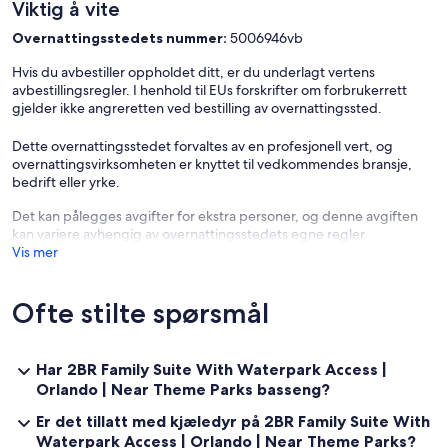
✦ Check-in is available from 04:00 pm.
Viktig å vite
Overnattingsstedets nummer:
5006946vb
✦ You may keep your luggage at the front desk if you arrive early.
Hvis du avbestiller oppholdet ditt, er du underlagt vertens
✦ Public or shared fitness center is available, available in the
avbestillingsregler. I henhold til EUs forskrifter om forbrukerrett
property.
gjelder ikke angreretten ved bestilling av overnattingssted.
✦ Outdoor shared pool is available.
Dette overnattingsstedet forvaltes av en profesjonell vert, og
overnattingsvirksomheten er knyttet til vedkommendes bransje,
✦ Paid parking lot – 1 space(s), available for $34.88 per day.
bedrift eller yrke.
✦ Shuttle service is available upon request for free.
Det kan pålegges avgifter for ekstra personer, og denne avgiften
kan variere avhengig av overnattingsstedets egne regler
———————————————
Vis mer
Other Things to Note:
There are several additional things to note:
Ofte stilte spørsmål
✦ A mandatory resort fee of $28.13 per night will be collected upon
check-in, not included in the daily rate.
Har 2BR Family Suite With Waterpark Access |
✦ Pets are welcome with an additional charge of $125.00. Only dogs
Orlando | Near Theme Parks basseng?
allowed l Pet weight limit: 40 pounds
Er det tillatt med kjæledyr på 2BR Family Suite With
✦ We use multi-unit listings, so rooms are similar but may have small
Waterpark Access | Orlando | Near Theme Parks?