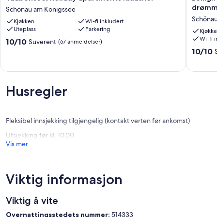
holiday
med
drømme
Schönau am Königssee
apartments
fantasti
Schönau
Kjøkken
Wi-fi inkludert
Klausner
utsikt
Uteplass
Parkering
Schönau
over
Kjøkk
Wi-fi 
am
fjellene
10.0
10/10
Suverent
(67 anmeldelser)
Königssee
-
av
10.0
10/10
drømmef
10,
av
i
Suverent,
10,
fjellet
(67
Suveren
Schöna
anmeldelser)
(81
Husregler
am
anmelde
Königss
Fleksibel innsjekking tilgjengelig (kontakt verten før ankomst)
Utsjekking før kl. 10.00
Vis mer
Viktig informasjon
Viktig å vite
Overnattingsstedets nummer:
514333