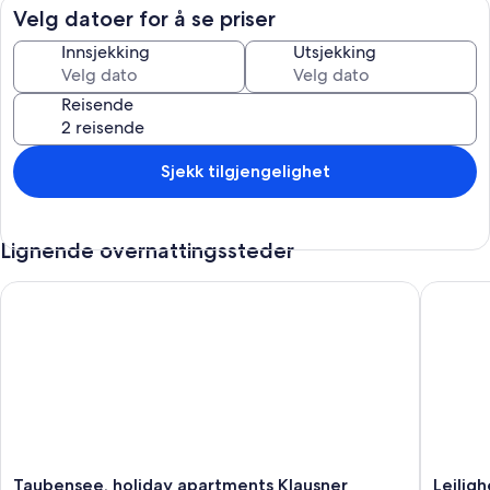
din
Velg datoer for å se priser
Innsjekking
Utsjekking
Reisende
Sjekk tilgjengelighet
Lignende overnattingssteder
Taubensee, holiday apartments Klausner
Leilighet
Taubensee,
Leilighet
Taubensee, holiday apartments Klausner
Leiligh