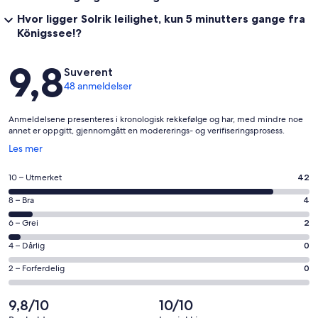
Hvor ligger Solrik leilighet, kun 5 minutters gange fra
Königssee!?
Anmeldelser
9,8
Suverent
48 anmeldelser
Anmeldelsene presenteres i kronologisk rekkefølge og har, med mindre noe
annet er oppgitt, gjennomgått en modererings- og verifiseringsprosess.
Åpnes
Les mer
i
et
Rangering
10 – Utmerket
42
nytt
på
vindu
Rangering
8 – Bra
4
10
på
−
Rangering
6 – Grei
2
8
Utmerket.
på
−
Rangering
4 – Dårlig
0
42
6
Bra.
på
av
−
Rangering
2 – Forferdelig
0
4
4
totalt
Grei.
på
av
−
48
2
2
9,8/10
10/10
totalt
Dårlig.
anmeldelser.
av
−