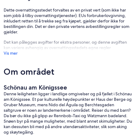
Dette overnattingsstedet forvaltes av en privat vert (som ikke har
som jobb å tilby overnattingstjenester). EUs forbrukerlovgivning,
inkludert retten til å trekke seg fra kjøpet, gjelder derfor ikke for
bestillingen din. Det er den private vertens avbestillingsregler som
gjelder.
Det kan pålegges avgifter for ekstra personer, og denne avgiften
kan variere avhengig av overnattingsstedets egne regler
Vis mer
Om området
Schönau am Königssee
Denne leiligheten ligger i landlige omgivelser og på fjellet i Schönau
am Königssee. Et par kulturelle høydepunkter er Haus der Berge og
Gruber Museum, mens Nido del Águila og Berchtesgaden
saltgruve er noen av landemerkene i området. Reiser du med barn?
Da bør du ikke gå glipp av Rennbob-Taxi og Watzmann badeland.
Snøen byr på mange muligheter, med blant annet skimuligheter. Du
kan dessuten bli med på andre utendørsaktiviteter, slik som aking
og skøytegåing.