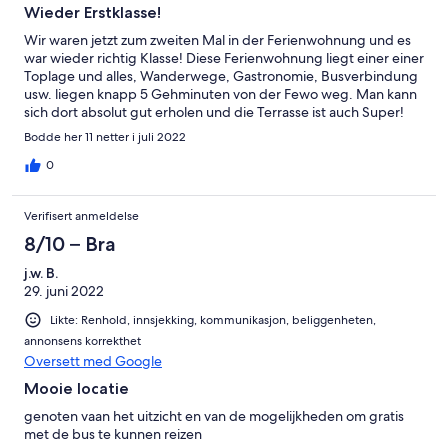
Wieder Erstklasse!
Wir waren jetzt zum zweiten Mal in der Ferienwohnung und es
war wieder richtig Klasse! Diese Ferienwohnung liegt einer einer
Toplage und alles, Wanderwege, Gastronomie, Busverbindung
usw. liegen knapp 5 Gehminuten von der Fewo weg. Man kann
sich dort absolut gut erholen und die Terrasse ist auch Super!
Wir werden auch ein drittes Mal kommen. LG aus dem
Bodde her 11 netter i juli 2022
Sauerland
0
Verifisert anmeldelse
8/10 – Bra
j.w. B.
29. juni 2022
Likte: Renhold, innsjekking, kommunikasjon, beliggenheten,
annonsens korrekthet
Oversett med Google
Mooie locatie
genoten vaan het uitzicht en van de mogelijkheden om gratis
met de bus te kunnen reizen