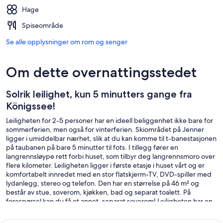
Hage
Spiseområde
Se alle opplysninger om rom og senger
Om dette overnattingsstedet
Solrik leilighet, kun 5 minutters gange fra
Königssee!
Leiligheten for 2-5 personer har en ideell beliggenhet ikke bare for
sommerferien, men også for vinterferien. Skiområdet på Jenner
ligger i umiddelbar nærhet, slik at du kan komme til t-banestasjonen
på taubanen på bare 5 minutter til fots. I tillegg fører en
langrennsløype rett forbi huset, som tilbyr deg langrennsmoro over
flere kilometer. Leiligheten ligger i første etasje i huset vårt og er
komfortabelt innredet med en stor flatskjerm-TV, DVD-spiller med
lydanlegg, stereo og telefon. Den har en størrelse på 46 m² og
består av stue, soverom, kjøkken, bad og separat toalett. På
forespørsel kan du få et annet, separat soverom! Leiligheten har en
sørvendt terrasse med en tilstøtende plen hvor du kan nyte frokost
eller ettermiddagskaffe. Du har din egen parkeringsplass for bilen