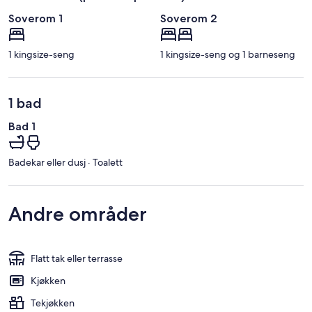
Soverom 1
Soverom 2
1 kingsize-seng
1 kingsize-seng og 1 barneseng
1 bad
Bad 1
Badekar eller dusj · Toalett
Andre områder
Flatt tak eller terrasse
Kjøkken
Tekjøkken