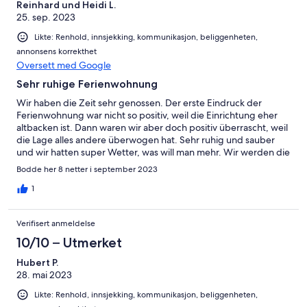
Reinhard und Heidi L.
25. sep. 2023
Likte: Renhold, innsjekking, kommunikasjon, beliggenheten,
annonsens korrekthet
Oversett med Google
Sehr ruhige Ferienwohnung
Wir haben die Zeit sehr genossen. Der erste Eindruck der
Ferienwohnung war nicht so positiv, weil die Einrichtung eher
altbacken ist. Dann waren wir aber doch positiv überrascht, weil
die Lage alles andere überwogen hat. Sehr ruhig und sauber
und wir hatten super Wetter, was will man mehr. Wir werden die
Wohnung weiter empfehlen. Herzliche Grüße
Bodde her 8 netter i september 2023
1
Verifisert anmeldelse
10/10 – Utmerket
Hubert P.
28. mai 2023
Likte: Renhold, innsjekking, kommunikasjon, beliggenheten,