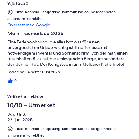
9. juli 2025
Likte: Renhold, innsjekking, kommunikasjon, beliggenheten,
annonsens korrekthet
Oversett med Google
Mein Traumurlaub 2025
Eine Ferienwohnung, die alles bot was für einen
unvergesslichen Urlaub wichtig ist.Eine Terrasse mit
notwendigem Inventar und Sonnenschirm, von der man einen
traumhaften Blick auf die umliegenden Berge, insbesondere
den Jenner, hat. Der Königssee in unmittelbarer Nähe bietet
seinen Malerweg mit Bilderbuch-Aussichten auf den See und
Bodde her 14 netter i juni 2025
eine unvergesslich schöne Schifffahrt auf dem Königssee .
0
Verifisert anmeldelse
10/10 – Utmerket
Judith S.
22. juni 2025
Likte: Renhold, innsjekking, kommunikasjon, beliggenheten,
annonsens korrekthet