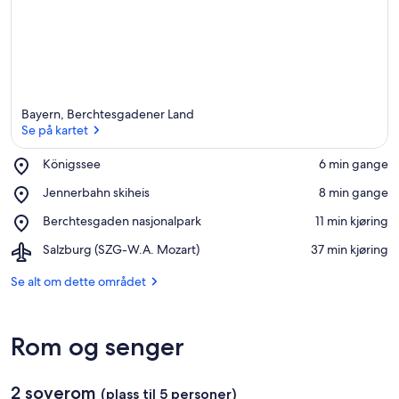
Bayern, Berchtesgadener Land
Se på kartet
Place,
Königssee
‪6 min gange‬
Königssee
Se på kartet
Place,
Jennerbahn skiheis
‪8 min gange‬
Jennerbahn
Place,
Berchtesgaden nasjonalpark
‪11 min kjøring‬
skiheis
Berchtesgaden
Airport,
Salzburg (SZG-W.A. Mozart)
‪37 min kjøring‬
nasjonalpark
Salzburg
(SZG-
Se alt om dette området
W.A.
Mozart)
Rom og senger
2 soverom
(plass til 5 personer)