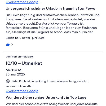
Oversett med Google
Unvergesslich schöner Urlaub in traumhafter Fewo
Die Fewo liegt ruhig und zentral zwischen Jenner-Talstation und
Königssee. Sie ist sauber und mit allem ausgestattet, was der
Urlauber so braucht.Der Ausblick von der Terrasse ist
fantastisch. Bequeme Stühle und Liegen laden zum Faulenzen
ein, allerdings ist die Gegend so schön, dass man nur in der
Natur sein möchte.Vielen Dank an Familie Hölzl, wir kommen
Bodde her 7 netter i juni 2025
gerne wieder.
0
Verifisert anmeldelse
10/10 – Utmerket
Markus M.
25. mai 2025
Likte: Renhold, innsjekking, kommunikasjon, beliggenheten,
annonsens korrekthet
Oversett med Google
Wunderschöne ruhige Unterkunft in Top Lage
Wir sind hier schon das dritte Mal gewesen und jedes Mal aufs