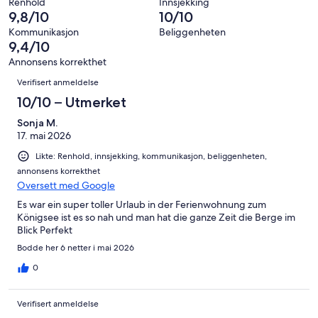
48
0
Renhold
Innsjekking
totalt
Forferdelig.
9,8/10
10/10
anmeldelser.
av
48
0
totalt
Kommunikasjon
Beliggenheten
anmeldelser.
av
9,4/10
48
totalt
anmeldelser.
Annonsens korrekthet
48
Anmeldelser
Verifisert anmeldelse
anmeldelser.
10/10 – Utmerket
Sonja M.
17. mai 2026
Likte: Renhold, innsjekking, kommunikasjon, beliggenheten,
annonsens korrekthet
Oversett med Google
Es war ein super toller Urlaub in der Ferienwohnung zum
Königsee ist es so nah und man hat die ganze Zeit die Berge im
Blick Perfekt
Bodde her 6 netter i mai 2026
0
Verifisert anmeldelse