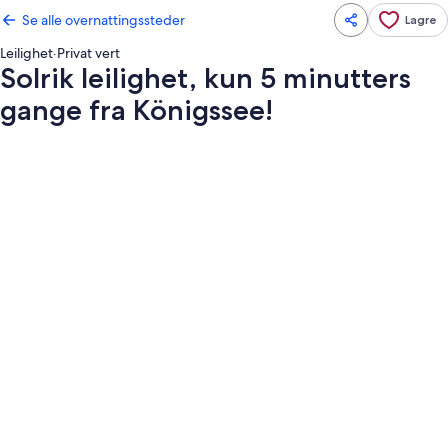
Se alle overnattingssteder
Lagre
Leilighet
·
Privat vert
Solrik leilighet, kun 5 minutters
gange fra Königssee!
Bildegalleri
av
Solrik