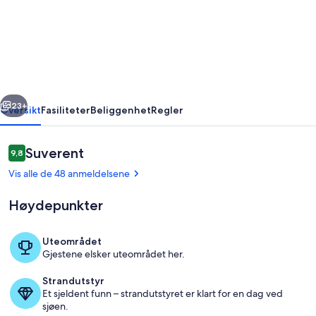
leilighet,
kun
5
minutters
gange
rige
Neste
fra
23+
Oversikt
Fasiliteter
Beliggenhet
Regler
Königssee!
Anmeldelser
Suverent
9,8
9,8 av 10 –
Vis alle de 48 anmeldelsene
Høydepunkter
Uteområdet
Gjestene elsker uteområdet her.
Spa
Strandutstyr
Et sjeldent funn – strandutstyret er klart for en dag ved
sjøen.