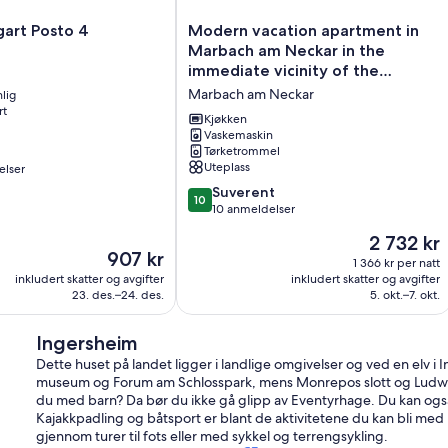
Modern
gart Posto 4
Modern vacation apartment in
vacation
Marbach am Neckar in the
apartment
immediate vicinity of the
in
Schillerhöhe
Marbach am Neckar
lig
Marbach
rt
am
Kjøkken
Neckar
Vaskemaskin
Tørketrommel
in
Uteplass
elser
the
immediate
10.0
Suverent
10
vicinity
av
10 anmeldelser
of
10,
Prisen
2 732 kr
the
Suverent,
Prisen
907 kr
er
Schillerhöhe
10
1 366 kr per natt
er
2 732 kr
inkludert skatter og avgifter
Marbach
inkludert skatter og avgifter
anmeldelser
907 kr
23. des.–24. des.
5. okt.–7. okt.
am
Neckar
Ingersheim
Dette huset på landet ligger i landlige omgivelser og ved en elv i
museum og Forum am Schlosspark, mens Monrepos slott og Ludwig
du med barn? Da bør du ikke gå glipp av Eventyrhage. Du kan ogs
Kajakkpadling og båtsport er blant de aktivitetene du kan bli me
gjennom turer til fots eller med sykkel og terrengsykling.