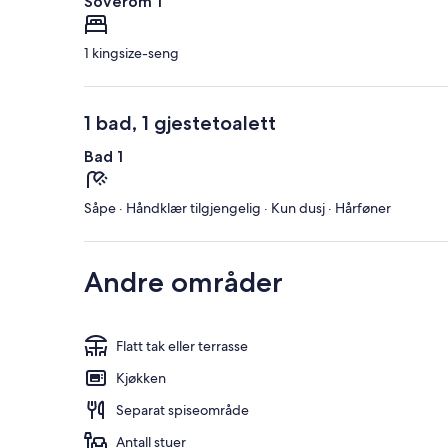
Soverom 1
1 kingsize-seng
1 bad, 1 gjestetoalett
Bad 1
Såpe · Håndklær tilgjengelig · Kun dusj · Hårføner
Andre områder
Flatt tak eller terrasse
Kjøkken
Separat spiseområde
Antall stuer