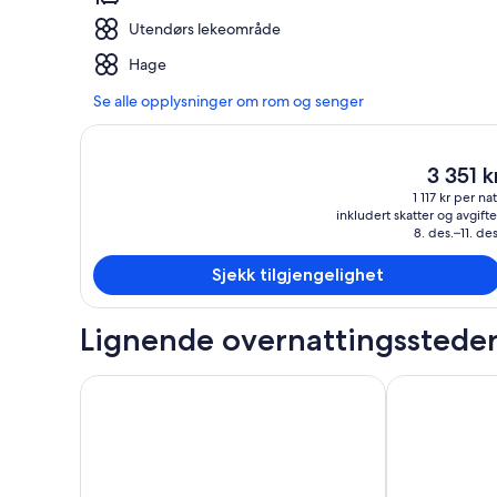
Utendørs lekeområde
Hage
Se alle opplysninger om rom og senger
Den
3 351 k
nåværend
1 117 kr per nat
prisen
inkludert skatter og avgifte
er
8. des.–11. des
3 351 kr
Sjekk tilgjengelighet
Lignende overnattingsstede
Design Apartment Ludwigsburg
Rioca Stuttga