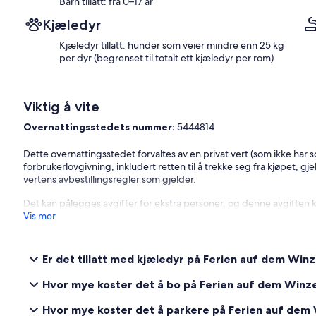
Barn tillatt: fra 0–17 år
Kjæledyr
Kjæledyr tillatt: hunder som veier mindre enn 25 kg
per dyr (begrenset til totalt ett kjæledyr per rom)
Viktig å vite
Overnattingsstedets nummer:
5444814
Dette overnattingsstedet forvaltes av en privat vert (som ikke har 
forbrukerlovgivning, inkludert retten til å trekke seg fra kjøpet, gje
vertens avbestillingsregler som gjelder.
Det kan pålegges avgifter for ekstra personer, og denne avgiften 
Vis mer
Er det tillatt med kjæledyr på Ferien auf dem Win
Hvor mye koster det å bo på Ferien auf dem Winz
Hvor mye koster det å parkere på Ferien auf dem