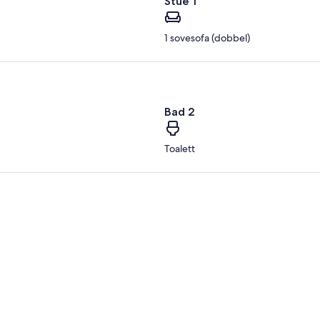
Stue 1
1 sovesofa (dobbel)
Bad 2
Toalett