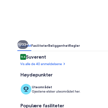
33+
Oversikt
Fasiliteter
Beliggenhet
Regler
Anmeldelser
Suverent
9,4
9,4 av 10 –
Vis alle de 40 anmeldelsene
Høydepunkter
Utvendig det
Uteområdet
Gjestene elsker uteområdet her.
Populære fasiliteter