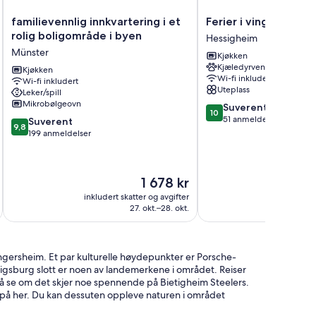
familievennlig
Ferier
familievennlig innkvartering i et
Ferier i vingård og 
innkvartering
i
rolig boligområde i byen
Hessigheim
i
vingård
Münster
Kjøkken
et
og
Kjæledyrvennlig
rolig
Kjøkken
våningshuset
Wi-fi inkludert
Wi-fi inkludert
boligområde
Hessigheim
Uteplass
Leker/spill
i
Mikrobølgeovn
10.0
Suverent
byen
10
av
51 anmeldelser
9.8
Münster
Suverent
9,8
10,
av
199 anmeldelser
Suverent,
10,
51
Suverent,
anmeldelser
199
Prisen
1 678 kr
anmeldelser
er
inkludert skatter og avgifter
1 678 kr
27. okt.–28. okt.
 Ingersheim. Et par kulturelle høydepunkter er Porsche-
sburg slott er noen av landemerkene i området. Reiser
å se om det skjer noe spennende på Bietigheim Steelers.
d på her. Du kan dessuten oppleve naturen i området