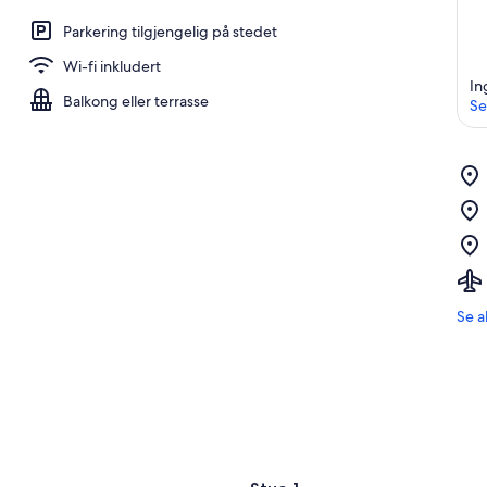
Parkering tilgjengelig på stedet
Wi-fi inkludert
In
Balkong eller terrasse
Se
Se a