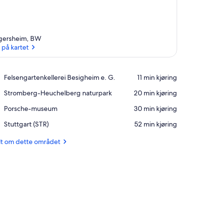
gersheim, BW
 på kartet
Se på kartet
Place,
Felsengartenkellerei Besigheim e. G.
‪11 min kjøring‬
Felsengartenkellerei
Place,
Stromberg-Heuchelberg naturpark
‪20 min kjøring‬
Besigheim
Stromberg-
e.
Place,
Porsche-museum
‪30 min kjøring‬
Heuchelberg
G.
Porsche-
naturpark
Airport,
Stuttgart (STR)
‪52 min kjøring‬
museum
Stuttgart
(STR)
lt om dette området