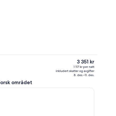
blebad
Overnattingsstedets uteområder
Den
3 351 kr
nåværende
Oppholdsområde
1 117 kr per natt
prisen
inkludert skatter og avgifter
er
8. des.–11. des.
3 351 kr
forsk området