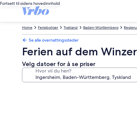
Fortsett til sidens hovedinnhold
Home
Ferieboliger
Tyskland
Baden-Württemberg
Regieru
Se alle overnattingssteder
Ferien auf dem Winze
Velg datoer for å se priser
Hvor vil du hen?
Bildegalleri
av
Ferien
auf
dem
Winzerhof