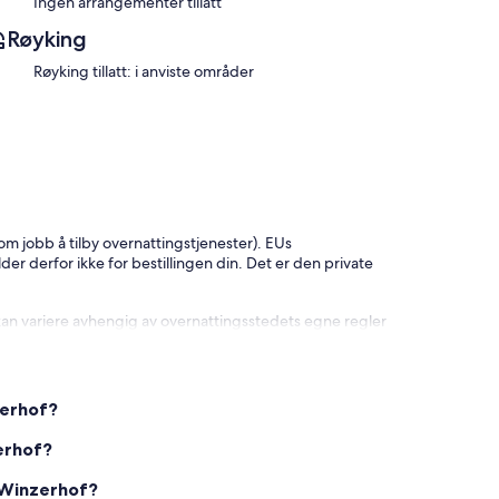
Ingen arrangementer tillatt
Røyking
Røyking tillatt: i anviste områder
som jobb å tilby overnattingstjenester). EUs
lder derfor ikke for bestillingen din. Det er den private
kan variere avhengig av overnattingsstedets egne regler
zerhof?
erhof?
 Winzerhof?