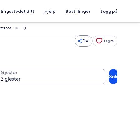
tingsstedet ditt
Hjelp
Bestillinger
Logg på
zerhof
Del
Lagre
Gjester
Søk