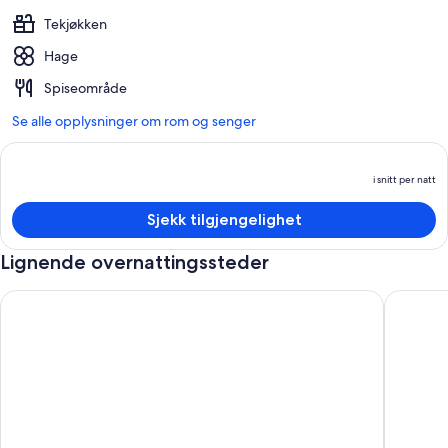
Tekjøkken
Hage
Spiseområde
Se alle opplysninger om rom og senger
i snitt per natt
P
e
Sjekk tilgjengelighet
i
sn
Lignende overnattingssteder
p
n
Murray Haven Farm Stay by Tiny Away
Rustic S