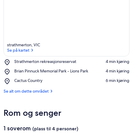
strathmerton, VIC
Se på kartet
Place,
Strathmerton rekreasjonsreservat
‪4 min kjøring‬
Strathmerton
Se på kartet
Place,
Brian Pinnuck Memorial Park - Lions Park
‪4 min kjøring‬
rekreasjonsreservat
Brian
Place,
Cactus Country
‪6 min kjøring‬
Pinnuck
Cactus
Memorial
Country
Se alt om dette området
Park
-
Lions
Park
Rom og senger
1 soverom
(plass til 4 personer)