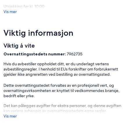
bredden av Murray-elven. Se koalas og kenguruer. I nærheten av
Utsjekking før kl. 10.00
Bega Factory, Cactus Country og Murray Valley Motor Homes.
Vis mer
Vi er en liten familieeid og drevet motell. Vi tilbyr vennlig, familiestil
innkvartering for både reisende og lokale arbeidere. Alle rommene,
nylig renovert og alle er røykfrie
Viktig informasjon
Velkommen!
Viktig å vite
Overnattingsstedets nummer:
7962735
Hvis du avbestiller oppholdet ditt, er du underlagt vertens
avbestillingsregler. I henhold til EUs forskrifter om forbrukerrett
gjelder ikke angreretten ved bestilling av overnattingssted.
Dette overnattingsstedet forvaltes av en profesjonell vert, og
overnattingsvirksomheten er knyttet til vedkommendes bransje,
bedrift eller yrke.
Det kan pålegges avgifter for ekstra personer, og denne avgiften
kan variere avhengig av overnattingsstedets egne regler
Vis mer