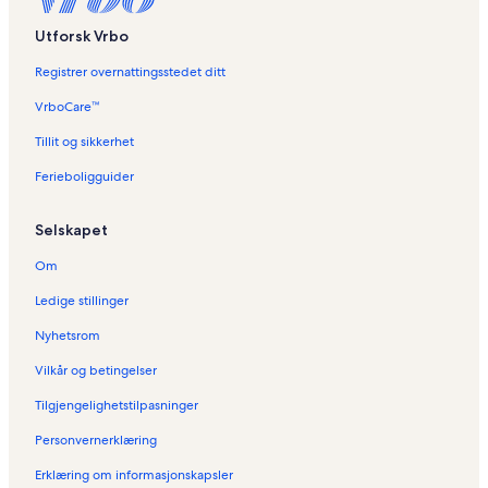
Utforsk Vrbo
Registrer overnattingsstedet ditt
VrboCare™
Tillit og sikkerhet
Ferieboligguider
Selskapet
Om
Ledige stillinger
Nyhetsrom
Vilkår og betingelser
Tilgjengelighetstilpasninger
Personvernerklæring
Erklæring om informasjonskapsler