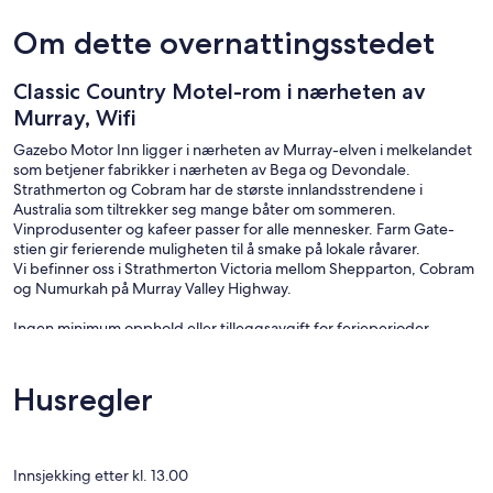
Om dette overnattingsstedet
Classic Country Motel-rom i nærheten av
Murray, Wifi
Gazebo Motor Inn ligger i nærheten av Murray-elven i melkelandet
som betjener fabrikker i nærheten av Bega og Devondale.
Strathmerton og Cobram har de største innlandsstrendene i
Australia som tiltrekker seg mange båter om sommeren.
Vinprodusenter og kafeer passer for alle mennesker. Farm Gate-
stien gir ferierende muligheten til å smake på lokale råvarer.
Vi befinner oss i Strathmerton Victoria mellom Shepparton, Cobram
og Numurkah på Murray Valley Highway.
Ingen minimum opphold eller tilleggsavgift for ferieperioder.
Rolig land Motel med rimelige priser.
Vi har 12 romslige rom med god parkering for store biler.
Husregler
En kort spasertur til Cafe 3641, Strathy Cafe, Railway Hotel og
prisbelønte Strathy Bakery.
Innsjekking etter kl. 13.00
En kort kjøretur til Ulupna Island og Strathmerton-strendene på