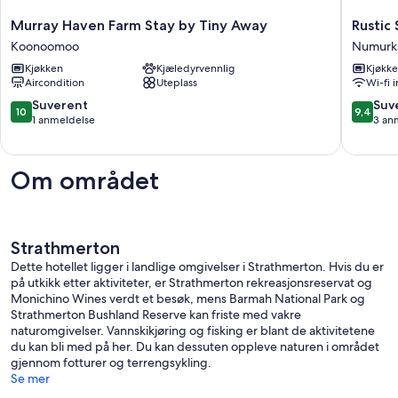
Murray
Rustic
Murray Haven Farm Stay by Tiny Away
Rustic
Haven
Studio
Koonoomoo
Numurk
Farm
in
Kjøkken
Kjæledyrvennlig
Kjøkk
Stay
Numurk
Aircondition
Uteplass
Wi-fi 
by
Numurk
Tiny
10.0
9.4
Suverent
Suv
10
9,4
Away
av
av
1 anmeldelse
3 an
Koonoomoo
10,
10,
Suverent,
Suveren
1
3
Om området
anmeldelse
anmelde
Strathmerton
Dette hotellet ligger i landlige omgivelser i Strathmerton. Hvis du er
på utkikk etter aktiviteter, er Strathmerton rekreasjonsreservat og
Monichino Wines verdt et besøk, mens Barmah National Park og
Strathmerton Bushland Reserve kan friste med vakre
naturomgivelser. Vannskikjøring og fisking er blant de aktivitetene
du kan bli med på her. Du kan dessuten oppleve naturen i området
gjennom fotturer og terrengsykling.
Se mer