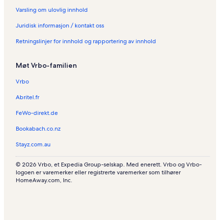
Varsling om ulovlig innhold
Juridisk informasjon / kontakt oss
Retningslinjer for innhold og rapportering av innhold
Møt Vrbo-familien
Vrbo
Abritel.fr
FeWo-direkt.de
Bookabach.co.nz
Stayz.com.au
© 2026 Vrbo, et Expedia Group-selskap. Med enerett. Vrbo og Vrbo-
logoen er varemerker eller registrerte varemerker som tilhører
HomeAway.com, Inc.