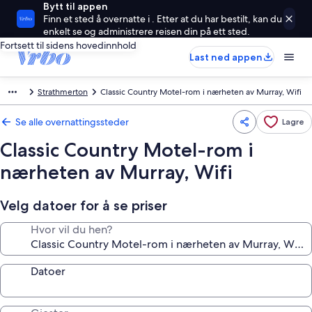
Bytt til appen
Finn et sted å overnatte i . Etter at du har bestilt, kan du
enkelt se og administrere reisen din på ett sted.
Fortsett til sidens hovedinnhold
Last ned appen
Strathmerton
Classic Country Motel-rom i nærheten av Murray, Wifi
Se alle overnattingssteder
Lagre
Classic Country Motel-rom i
nærheten av Murray, Wifi
Velg datoer for å se priser
Hvor vil du hen?
Datoer