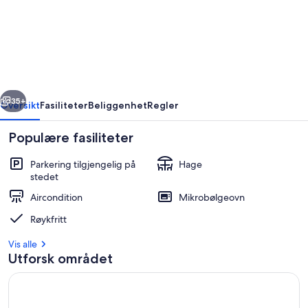
Country
Motel-
rom
i
nærheten
rige
Neste
av
35+
Oversikt
Fasiliteter
Beliggenhet
Regler
Murray,
Populære fasiliteter
Wifi
Parkering tilgjengelig på
Hage
stedet
Aircondition
Mikrobølgeovn
Røykfritt
Vis alle
Rom
Utforsk området