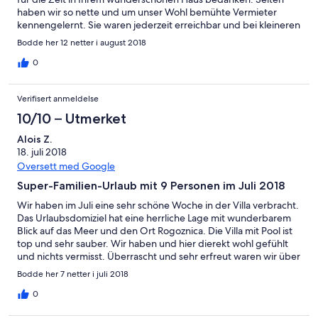
haben wir so nette und um unser Wohl bemühte Vermieter
kennengelernt. Sie waren jederzeit erreichbar und bei kleineren
Problemen sehr schnell vor Ort. Das Haus ist einfach spitze !!!
Bodde her 12 netter i august 2018
Alles sehr sauber und alle Bilder entsprechen der Realität. Die
Lage und Aussicht sind einfach traumhaft. Auch unsere Kinder
0
haben die Zeit am Pool und am Meer einfach nur genossen. Sie
vermissen heute schon ihren "Kroatischen Opa" ;-) Wir könne
Verifisert anmeldelse
dieses Haus einfach nur empfehlen. Vielen Dank für Alles
10/10 – Utmerket
Alois Z.
18. juli 2018
Oversett med Google
Super-Familien-Urlaub mit 9 Personen im Juli 2018
Wir haben im Juli eine sehr schöne Woche in der Villa verbracht.
Das Urlaubsdomiziel hat eine herrliche Lage mit wunderbarem
Blick auf das Meer und den Ort Rogoznica. Die Villa mit Pool ist
top und sehr sauber. Wir haben und hier dierekt wohl gefühlt
und nichts vermisst. Überrascht und sehr erfreut waren wir über
den Imbiss und die Getränke im Kühlschrank bei Ankunft. So
Bodde her 7 netter i juli 2018
konnte der Urlaub dirket beginnen, ohne vorher einen Einkauf
zu tätigen. Vielen Dank. Die Buchung und der nachfolgende
0
Kontakt mit dem Vermieter war problemlos und zur unserer