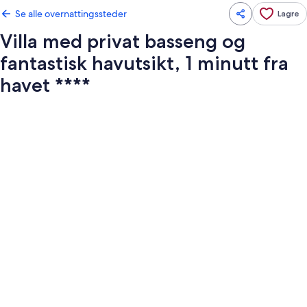
Se alle overnattingssteder
Lagre
Villa med privat basseng og
fantastisk havutsikt, 1 minutt fra
havet ****
Bildegalleri
av
Villa