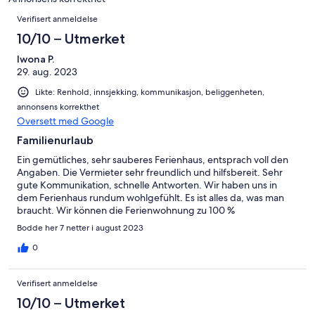
12
Anmeldelser
Verifisert anmeldelse
anmeldelser.
10/10 – Utmerket
Iwona P.
29. aug. 2023
Likte: Renhold, innsjekking, kommunikasjon, beliggenheten,
annonsens korrekthet
Oversett med Google
Familienurlaub
Ein gemütliches, sehr sauberes Ferienhaus, entsprach voll den
Angaben. Die Vermieter sehr freundlich und hilfsbereit. Sehr
gute Kommunikation, schnelle Antworten. Wir haben uns in
dem Ferienhaus rundum wohlgefühlt. Es ist alles da, was man
braucht. Wir können die Ferienwohnung zu 100 %
weiterempfehlen.
Bodde her 7 netter i august 2023
0
Verifisert anmeldelse
10/10 – Utmerket