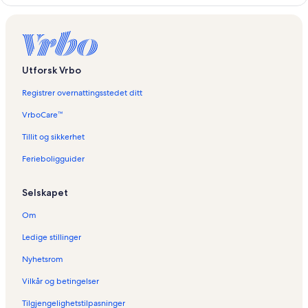
k
s
o
m
å
Utforsk Vrbo
p
n
Registrer overnattingsstedet ditt
e
r
VrboCare™
d
e
Tillit og sikkerhet
n
Ferieboligguider
n
e
s
Selskapet
i
d
Om
e
n
Ledige stillinger
:
F
Nyhetsrom
e
Vilkår og betingelser
r
i
Tilgjengelighetstilpasninger