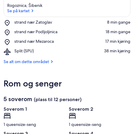
Rogoznica, Šibenik
Se på kartet
Place,
strand nær Zatoglav
‪8 min gange‬
strand
Se på kartet
Place,
strand nær Podljoljinica
‪18 min gange‬
nær
strand
Zatoglav
Place,
strand nær Mezaroca
‪17 min kjøring‬
nær
strand
Podljoljinica
Airport,
Split (SPU)
‪38 min kjøring‬
nær
Split
Mezaroca
(SPU)
Se alt om dette området
Rom og senger
5 soverom
(plass til 12 personer)
Soverom 1
Soverom 2
1 queensize-seng
1 queensize-seng
Soverom 3
Soverom 4