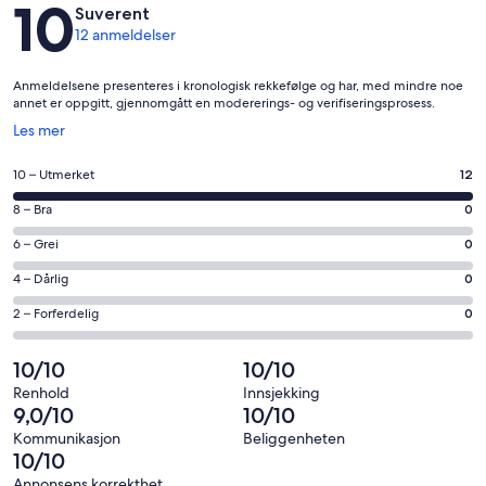
Anmeldelser
10
Suverent
12 anmeldelser
Anmeldelsene presenteres i kronologisk rekkefølge og har, med mindre noe
annet er oppgitt, gjennomgått en modererings- og verifiseringsprosess.
Åpnes
Les mer
i
et
Rangering
10 – Utmerket
12
nytt
på
vindu
Rangering
8 – Bra
0
10
på
−
Rangering
6 – Grei
0
8
Utmerket.
på
−
Rangering
4 – Dårlig
0
12
6
Bra.
på
av
−
Rangering
2 – Forferdelig
0
0
4
totalt
Grei.
på
av
−
12
0
2
10/10
10/10
totalt
Dårlig.
anmeldelser.
av
−
12
0
Renhold
Innsjekking
totalt
Forferdelig.
9,0/10
10/10
anmeldelser.
av
12
0
totalt
Kommunikasjon
Beliggenheten
anmeldelser.
av
10/10
12
totalt
anmeldelser.
Annonsens korrekthet