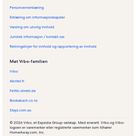
e
b
Personvernerklæring
o
l
Erklæring om informasjonskapsler
i
Varsling om ulovlig innhold
g
e
Juridisk informasjon / kontakt oss
r
i
Retningslinjer for innhold og rapportering av innhold
P
r
i
Møt Vrbo-familien
m
o
Vrbo
s
Abritel.fr
t
e
FeWo-direkt.de
n
Bookabach.co.nz
Stayz.com.au
© 2026 Vrbo, et Expedia Group-selskap. Med enerett. Vrbo og Vrbo-
logoen er varemerker eller registrerte varemerker som tilhører
HomeAway.com, Inc.