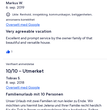
Markus W.
6. sep. 2019
Likte: Renhold, innsjekking, kommunikasjon, beliggenheten,
annonsens korrekthet
Oversett med Google
Very agreeable vacation
Excellent and prompt service by the owner family of that
beautiful and versatile house.
1
Verifisert anmeldelse
10/10 – Utmerket
Tobias S.
8. sep. 2018
Oversett med Google
Familienurlaub mit 10 Personen
Unser Urlaub mit zwei Familien ist nun leider zu Ende. Wir
möchten uns hiermit bei Jelena und Ihrer Familie recht herzlich
für die Zeit in Ihrem wunderschönen Haus bedanken. Selten