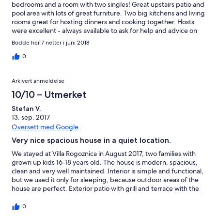
bedrooms and a room with two singles! Great upstairs patio and
pool area with lots of great furniture. Two big kitchens and living
rooms great for hosting dinners and cooking together. Hosts
were excellent - always available to ask for help and advice on
the local area. Shops and restaurants are all within driving
Bodde her 7 netter i juni 2018
distance. We rented a car but were still able to walk to the shops
along the beautiful coast! Cannot recommend this location
0
enough!
Arkivert anmeldelse
10/10 – Utmerket
Stefan V.
13. sep. 2017
Oversett med Google
Very nice spacious house in a quiet location.
We stayed at Villa Rogoznica in August 2017, two families with
grown up kids 16-18 years old. The house is modern, spacious,
clean and very well maintained. Interior is simple and functional,
but we used it only for sleeping, because outdoor areas of the
house are perfect. Exterior patio with grill and terrace with the
pool were perfect for mornings and evening dinners. (We don't
go to restairants too much). The benefit of the house is a garage
0
for two big cars. The surroundings consist mostly from other