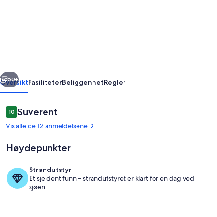
med
privat
basseng
og
fantastisk
rige
Neste
havutsikt,
50+
Oversikt
Fasiliteter
Beliggenhet
Regler
1
minutt
Anmeldelser
Suverent
10
10 av 10 –
fra
Vis alle de 12 anmeldelsene
havet
Høydepunkter
****
Strandutstyr
Et sjeldent funn – strandutstyret er klart for en dag ved
Basseng
sjøen.