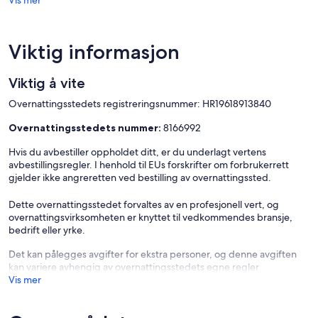
Viktig informasjon
Viktig å vite
Overnattingsstedets registreringsnummer: HR19618913840
Overnattingsstedets nummer:
8166992
Hvis du avbestiller oppholdet ditt, er du underlagt vertens
avbestillingsregler. I henhold til EUs forskrifter om forbrukerrett
gjelder ikke angreretten ved bestilling av overnattingssted.
Dette overnattingsstedet forvaltes av en profesjonell vert, og
overnattingsvirksomheten er knyttet til vedkommendes bransje,
bedrift eller yrke.
Det kan pålegges avgifter for ekstra personer, og denne avgiften
kan variere avhengig av overnattingsstedets egne regler
Vis mer