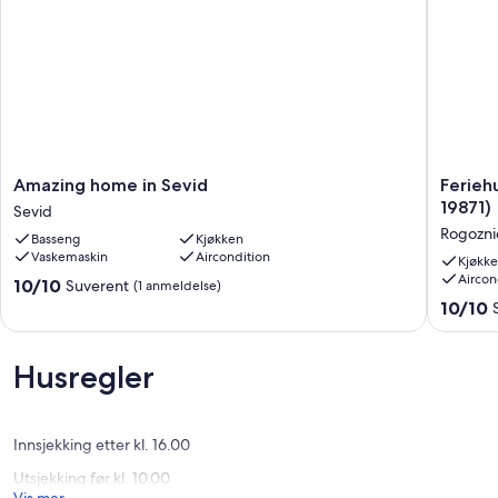
Amazing
Feriehus
Amazing home in Sevid
Ferieh
home
ved
19871)
Sevid
in
sjøen
Rogozni
Basseng
Kjøkken
Sevid
Stupin
Vaskemaskin
Aircondition
Sevid
Celine,
Kjøkk
Aircon
Rogozni
10.0
10/10
Suverent
(1 anmeldelse)
(K-
av
10.0
10/10
19871)
10,
av
Rogozni
Suverent,
10,
(1
Suveren
Husregler
anmeldelse)
(4
anmelde
Innsjekking etter kl. 16.00
Utsjekking før kl. 10.00
Vis mer