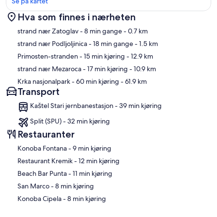
Se på kartet
Hva som finnes i nærheten
Kart
strand nær Zatoglav
- 8 min gange
- 0.7 km
strand nær Podljoljinica
- 18 min gange
- 1.5 km
Primosten-stranden
- 15 min kjøring
- 12.9 km
strand nær Mezaroca
- 17 min kjøring
- 10.9 km
Krka nasjonalpark
- 60 min kjøring
- 61.9 km
Transport
Kaštel Stari jernbanestasjon - 39 min kjøring
Split (SPU) - 32 min kjøring
Restauranter
‪Konoba Fontana - ‬9 min kjøring
‪Restaurant Kremik - ‬12 min kjøring
‪Beach Bar Punta - ‬11 min kjøring
‪San Marco - ‬8 min kjøring
‪Konoba Cipela - ‬8 min kjøring