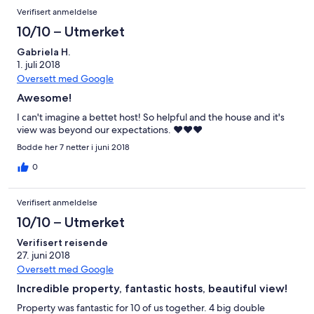
vollsten Zufriedenheit. Der Vermieter ist sehr freundlich und
Verifisert anmeldelse
Jelena stand uns auch während des Urlaubs jederzeit für alle
Fragen zur Verfügung. Wir können die Unterkuhnft einfach nur
10/10 – Utmerket
weiterempfehlen. Eine sehr schöne Urlaubsregion.
Gabriela H.
1. juli 2018
Oversett med Google
Awesome!
I can't imagine a bettet host! So helpful and the house and it's
view was beyond our expectations. ❤❤❤
Bodde her 7 netter i juni 2018
0
Verifisert anmeldelse
10/10 – Utmerket
Verifisert reisende
27. juni 2018
Oversett med Google
Incredible property, fantastic hosts, beautiful view!
Property was fantastic for 10 of us together. 4 big double