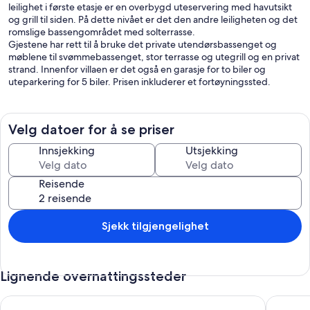
leilighet i første etasje er en overbygd uteservering med havutsikt
og grill til siden. På dette nivået er det den andre leiligheten og det
romslige bassengområdet med solterrasse.
Gjestene har rett til å bruke det private utendørsbassenget og
møblene til svømmebassenget, stor terrasse og utegrill og en privat
strand. Innenfor villaen er det også en garasje for to biler og
uteparkering for 5 biler. Prisen inkluderer et fortøyningssted.
Velg datoer for å se priser
Innsjekking
Utsjekking
Reisende
Sjekk tilgjengelighet
Lignende overnattingssteder
Amazing home in Sevid
Feriehus