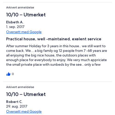
holiday houses, there is no restaurant or supermarket, but all of
Arkivert anmeldelse
these are plenty in nearby Rogoznica, which is 10 minutes by car.
There is a morning bread sevice, the baker comes twice a day,
10/10 – Utmerket
so you don't need to go to shop the fresh bread. We
recommend to rent a boat if you want to explore some of the
Elsbeth A.
coastline, or stand-up paddle boards for exploring the
1. sep. 2017
marvellous bay of Rogoznica. The owners of the house are very
Oversett med Google
welcoming, friendly and nice people. We liked them very much,
Practical house, well -maintained, exelent service
they were very helpful. Our thanks goes to Jelena and her
parents. Was the listing description accurate regarding the
After summer Holiday for 3 years in this house.. we still want to
location, layout, facilities, etc? Was the property clean, was it
come back. We... a big family og 12 people from 7 -68 years are
well-maintained? Did the owner or manager provide good
all enjoying the big nice house, the outdoors places with
customer service? Would you recommend this property to a
enough place for everybody to enjoy. We very much appriciate
friend or relative? What activities, attractions and restaurants did
the small private place with sunbeds by the see.. only a few
you like or dislike?
minutts walk from the house. At last, but not least , we can't
boast enoug of the fantastic host, always very helpful in
0
recommending restaurants, "what to see" and activities.
Arkivert anmeldelse
10/10 – Utmerket
Robert C.
29. aug. 2017
Oversett med Google