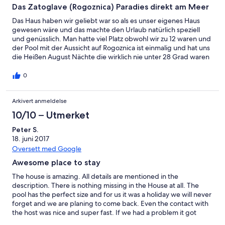
Das Zatoglave (Rogoznica) Paradies direkt am Meer
Das Haus haben wir geliebt war so als es unser eigenes Haus
gewesen wäre und das machte den Urlaub natürlich speziell
und genüsslich. Man hatte viel Platz obwohl wir zu 12 waren und
der Pool mit der Aussicht auf Rogoznica ist einmalig und hat uns
die Heißen August Nächte die wirklich nie unter 28 Grad waren
erträglicher gemacht! Die Vermieterin Jelena und ihre Eltern
sind dazu der Juwel des ganzem gewesen und waren im Falle
0
immer sofort zur Stelle via WhatsApp und daher ist es einfach
TOP Destination! Das Meer 50m Berg ab mit eigenem Steg mit
Arkivert anmeldelse
4 Liegen und riesen Schirm und unglaublich schönem und
Glasklarem Adria war dann zu viel um hier wieder ab zu fahren.
10/10 – Utmerket
Also ich kann gar nicht aufhören zu schwärmen aber am besten
selber hinfahren und sich überzeugen ;-) Wir kommen ja wieder
Peter S.
und dann kennen wir uns schon bestens aus und können den
18. juni 2017
Urlaub immer sofort ohne Eingewöhnung angehen ;-) Vielen
Oversett med Google
Dank für alles und LG Rob + Fam and Friends
Awesome place to stay
The house is amazing. All details are mentioned in the
description. There is nothing missing in the House at all. The
pool has the perfect size and for us it was a holiday we will never
forget and we are planing to come back. Even the contact with
the host was nice and super fast. If we had a problem it got
fixed within a couple of hours. I would recommend this house to