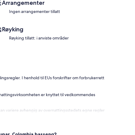
Arrangementer
Ingen arrangementer tillatt
Røyking
Røyking tillatt: i anviste områder
ingsregler. I henhold til EUs forskrifter om forbrukerrett
 et hus i kolonialarvstil. Det har blitt restaurert i et
ign, og gir perfekt komfort.
ernattingsvirksomheten er knyttet til vedkommendes
rolig område i det historiske sentrum av Valledupar,
kan variere avhengig av overnattingsstedets egne regler
det med tidslinjehistorien til den grundige
dupar, Colombia basseng?