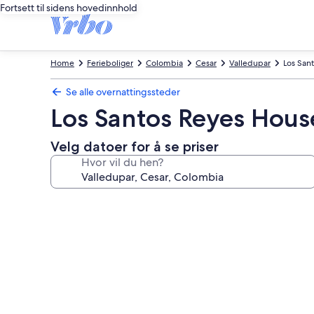
Fortsett til sidens hovedinnhold
Home
Ferieboliger
Colombia
Cesar
Valledupar
Los San
Se alle overnattingssteder
Los Santos Reyes Hous
Velg datoer for å se priser
Hvor vil du hen?
Bildegalleri
av
Los
Santos
Reyes
House