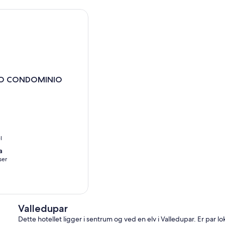
CONDOMINIO CLUB
O CONDOMINIO
O
l
a
ser
Valledupar
Dette hotellet ligger i sentrum og ved en elv i Valledupar. Er par 