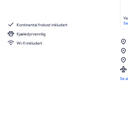
Va
Se
Kontinental frokost inkludert
Kjæledyrvennlig
Wi-fi inkludert
Se a