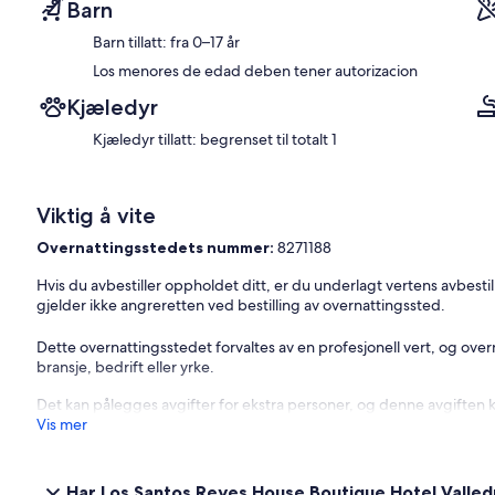
• Sett med allergiputer, kategori Av og på
Barn
• Bad med god plass
Barn tillatt: fra 0–17 år
• Håndlaget vask
• Dusjkolonne for badet, hånddusj med 3 luftskip, regnjet
Los menores de edad deben tener autorizacion
• Klimaanlegg
• Vifte
Kjæledyr
• Smart TV - Full HD 50 ”flatskjerm
Kjæledyr tillatt: begrenset til totalt 1
• Netflix
• Internett 10 Megas høyhastighetsfritt.
• Arbeidsplattform
• Minibar
Viktig å vite
• Gratis kontinental frokost
• Gratis kaffe og te
Overnattingsstedets nummer:
8271188
-------------------------------------------------- -
Hvis du avbestiller oppholdet ditt, er du underlagt vertens avbestill
gjelder ikke angreretten ved bestilling av overnattingssted.
Det gamle huset fra det attende århundre, Casa de los Santos Reyes, er
avslappet boutiquehotell med 8 rom dekorert med ny moderne des
Dette overnattingsstedet forvaltes av en profesjonell vert, og ov
bransje, bedrift eller yrke.
Ligger i de en av de mest tradisjonelle gatene på gamle smug, i et 
Colombia.
Det kan pålegges avgifter for ekstra personer, og denne avgiften 
Vis mer
Materiale møysommelig restaurert for hånd, gammeldags sjarm blan
restaureringen.
Har Los Santos Reyes House Boutique Hotel Valle