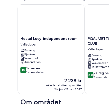
Hostal Lucy-independent room
PQALMETTO 
Hostal
PQALMETTO
Hostal Lucy-independent room
PQALMETT
Lucy-
CONDOMINI
CLUB
Valledupar
independent
CLUB
Valledupar
Basseng
room
Valledupar
Kjøkken
Valledupar
Basseng
Vaskemaskin
Kjøkken
Aircondition
Vaskemaskin
Tørketromme
10.0
Suverent
10
av
1 anmeldelse
8.0
Veldig br
8,0
10,
av
2 anmeldel
Prisen
2 238 kr
Suverent,
10,
er
1
inkludert skatter og avgifter
Veldig
2 238 kr
26. jan.–27. jan. 2027
anmeldelse
bra,
2
anmeldelser
Om området