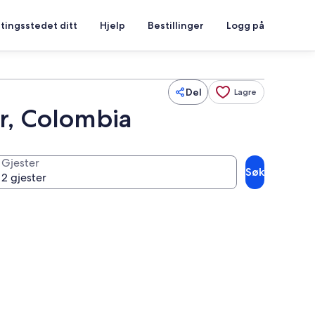
tingsstedet ditt
Hjelp
Bestillinger
Logg på
Del
Lagre
r, Colombia
Gjester
Søk