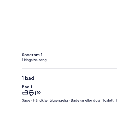
Soverom 1
1 kingsize-seng
1 bad
Bad 1
Såpe · Håndklær tilgjengelig · Badekar eller dusj · Toalett 