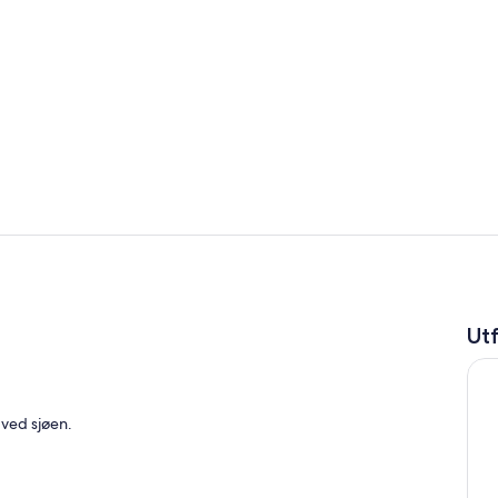
Video laget 
Rom
Ut
 ved sjøen.