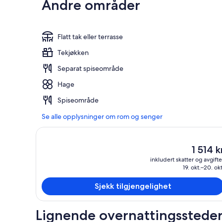
Andre områder
Flatt tak eller terrasse
Tekjøkken
Separat spiseområde
Hage
Spiseområde
Se alle opplysninger om rom og senger
Den
1 514 k
nåværen
inkludert skatter og avgifte
prisen
19. okt.–20. okt
er
1 514 kr
Sjekk tilgjengelighet
Lignende overnattingsstede