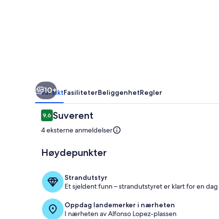
Boutique
Hotel
Valledupar,
Colombia
10+
Oversikt
Fasiliteter
Beliggenhet
Regler
Anmeldelser
Suverent
9,6
9,6 av 10 –
4 eksterne anmeldelser
Høydepunkter
Rom
Strandutstyr
Et sjeldent funn – strandutstyret er klart for en dag
Oppdag landemerker i nærheten
I nærheten av Alfonso Lopez-plassen