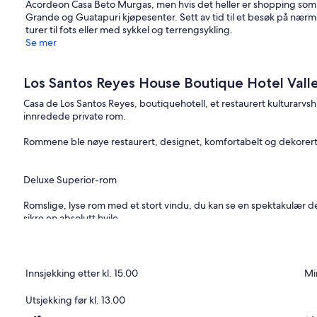
Acordeon Casa Beto Murgas, men hvis det heller er shopping som st
Grande og Guatapuri kjøpesenter. Sett av tid til et besøk på nærme
turer til fots eller med sykkel og terrengsykling.
Se mer
Los Santos Reyes House Boutique Hotel Vall
Casa de Los Santos Reyes, boutiquehotell, et restaurert kulturarvsh
innredede private rom.
Rommene ble nøye restaurert, designet, komfortabelt og dekorert;
Deluxe Superior-rom
Romslige, lyse rom med et stort vindu, du kan se en spektakulær des
sikre en absolutt hvile.
fasiliteter
• King eller dobbeltseng
• Maksimal komfort for madrasser med strikking.
Innsjekking etter kl. 15.00
Mi
• Sengetøy: Spesielt luksuriøst undertøy.
• Håndklær og badekåper
Utsjekking før kl. 13.00
• Kvalitetsfasiliteter