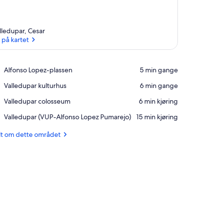
lledupar, Cesar
 på kartet
Se på kartet
Place,
Alfonso Lopez-plassen
‪5 min gange‬
Alfonso
Place,
Valledupar kulturhus
‪6 min gange‬
Lopez-
Valledupar
plassen
Place,
Valledupar colosseum
‪6 min kjøring‬
kulturhus
Valledupar
Airport,
Valledupar (VUP-Alfonso Lopez Pumarejo)
‪15 min kjøring‬
colosseum
Valledupar
(VUP-
lt om dette området
Alfonso
Lopez
Pumarejo)