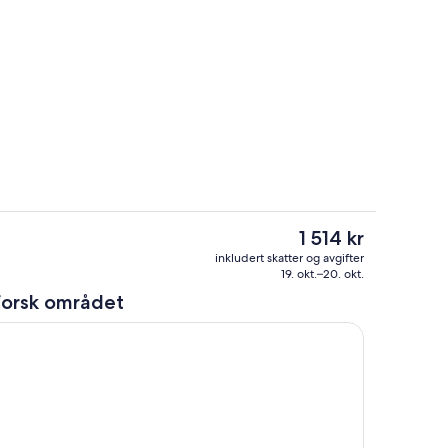
Rom
av overnattingsstedet
Den
1 514 kr
nåværende
Innvendig
inkludert skatter og avgifter
prisen
19. okt.–20. okt.
er
forsk området
1 514 kr