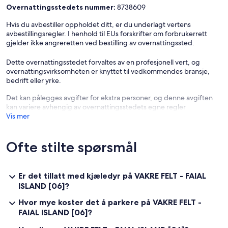
Overnattingsstedets nummer:
8738609
Hvis du avbestiller oppholdet ditt, er du underlagt vertens
avbestillingsregler. I henhold til EUs forskrifter om forbrukerrett
gjelder ikke angreretten ved bestilling av overnattingssted.
Dette overnattingsstedet forvaltes av en profesjonell vert, og
overnattingsvirksomheten er knyttet til vedkommendes bransje,
bedrift eller yrke.
Det kan pålegges avgifter for ekstra personer, og denne avgiften
kan variere avhengig av overnattingsstedets egne regler
Vis mer
Ofte stilte spørsmål
Er det tillatt med kjæledyr på VAKRE FELT - FAIAL
ISLAND [06]?
Hvor mye koster det å parkere på VAKRE FELT -
FAIAL ISLAND [06]?