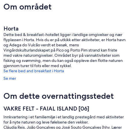
Om området
Horta
Dette bed & breakfast-hotellet ligger i landlige omgivelser og nær
flyplassen i Horta. Hvis du er på utkikk etter aktiviteter, er Horta havn
og Adega do Vulcão verdt et besøk, mens
Vingårdskulturlandskapet på Pico og Porto Pim strand kan friste
med vakre naturomgivelser. Området byr på vannaktiviteter som
fisking og svømming, men du kan også oppleve den flotte naturen
gjennom turer til fots eller med sykkel.
Se flere bed and breakfast i Horta
Se mer
Om dette overnattingsstedet
VAKRE FELT - FAIAL ISLAND [06]
Innkvartering i et familiemiljø i et landlig prestegård med aktiviteter
for å nyte naturen og leve følelsene den vekker.
Cláudia Reis, João Gonçalves og José Souto Gonçalves (hhv. Lærer