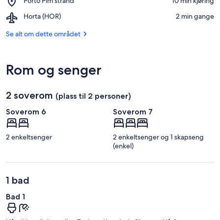
Porto Pim strand
‪10 min kjøring‬
havn
Porto
Airport,
Horta (HOR)
‪2 min gange‬
Pim
Horta
strand
(HOR)
Se alt om dette området
Rom og senger
2 soverom
(plass til 2 personer)
Soverom 6
Soverom 7
2 enkeltsenger
2 enkeltsenger og 1 skapseng
(enkel)
1 bad
Bad 1