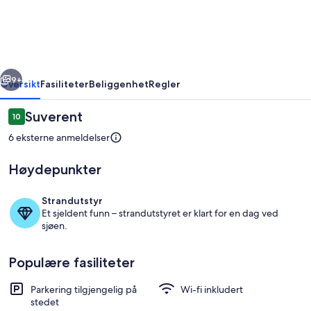
-
FAIAL
ISLAND
[06]
rige
Neste
9+
Oversikt
Fasiliteter
Beliggenhet
Regler
Anmeldelser
Suverent
10
10 av 10 –
6 eksterne anmeldelser
Høydepunkter
Strandutstyr
Et sjeldent funn – strandutstyret er klart for en dag ved
sjøen.
Eksteriør
Populære fasiliteter
Parkering tilgjengelig på
Wi-fi inkludert
stedet