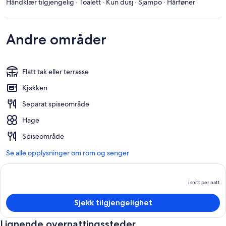
Håndklær tilgjengelig · Toalett · Kun dusj · Sjampo · Hårføner
Andre områder
Flatt tak eller terrasse
Kjøkken
Separat spiseområde
Hage
Spiseområde
Se alle opplysninger om rom og senger
i snitt per natt
P
e
Sjekk tilgjengelighet
i
sn
Lignende overnattingssteder