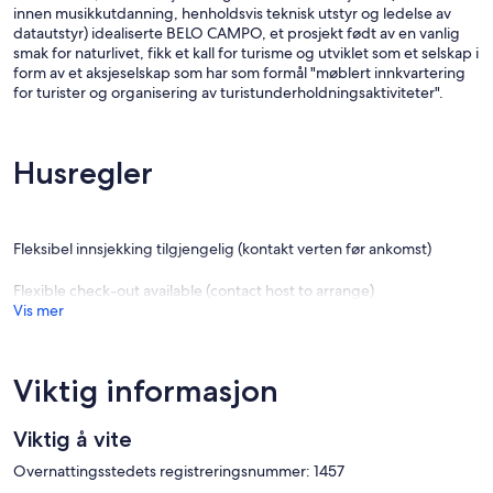
innen musikkutdanning, henholdsvis teknisk utstyr og ledelse av
datautstyr) idealiserte BELO CAMPO, et prosjekt født av en vanlig
smak for naturlivet, fikk et kall for turisme og utviklet som et selskap i
form av et aksjeselskap som har som formål "møblert innkvartering
for turister og organisering av turistunderholdningsaktiviteter".
Husregler
Fleksibel innsjekking tilgjengelig (kontakt verten før ankomst)
Flexible check-out available (contact host to arrange)
Vis mer
Viktig informasjon
Viktig å vite
Overnattingsstedets registreringsnummer: 1457