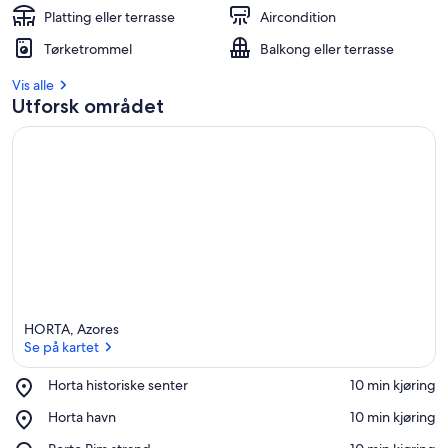
Platting eller terrasse
Aircondition
Tørketrommel
Balkong eller terrasse
Vis alle
Utforsk området
HORTA, Azores
Se på kartet
Place,
Horta historiske senter
‪10 min kjøring‬
Horta
Se på kartet
Place,
Horta havn
‪10 min kjøring‬
historiske
Horta
senter
Place,