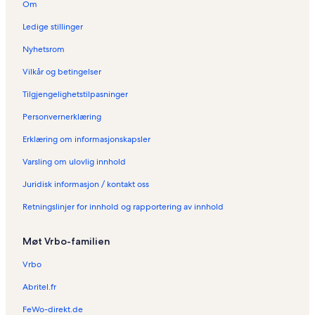
Om
Ledige stillinger
Nyhetsrom
Vilkår og betingelser
Tilgjengelighetstilpasninger
Personvernerklæring
Erklæring om informasjonskapsler
Varsling om ulovlig innhold
Juridisk informasjon / kontakt oss
Retningslinjer for innhold og rapportering av innhold
Møt Vrbo-familien
Vrbo
Abritel.fr
FeWo-direkt.de