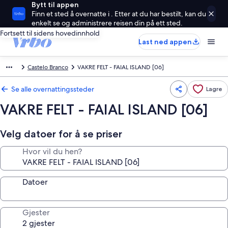
Bytt til appen
Finn et sted å overnatte i . Etter at du har bestilt, kan du
enkelt se og administrere reisen din på ett sted.
Fortsett til sidens hovedinnhold
Last ned appen
Castelo Branco
VAKRE FELT - FAIAL ISLAND [06]
Se alle overnattingssteder
Lagre
VAKRE FELT - FAIAL ISLAND [06]
Velg datoer for å se priser
Hvor vil du hen?
Datoer
Gjester