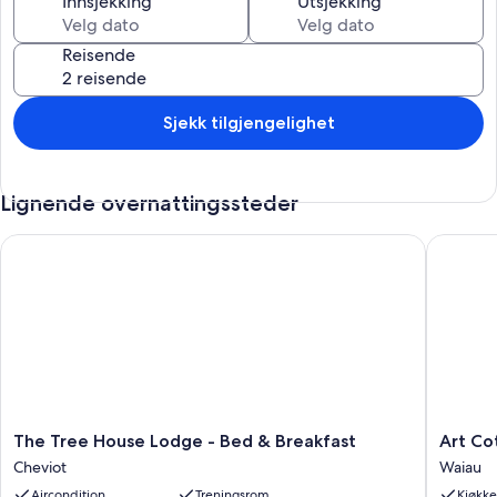
Innsjekking
Utsjekking
Reisende
Sjekk tilgjengelighet
Lignende overnattingssteder
The Tree House Lodge - Bed & Breakfast
Art Cott
The
Art
The Tree House Lodge - Bed & Breakfast
Art Co
Tree
Cottage
Cheviot
Waiau
House
Waiau
Aircondition
Treningsrom
Kjøkk