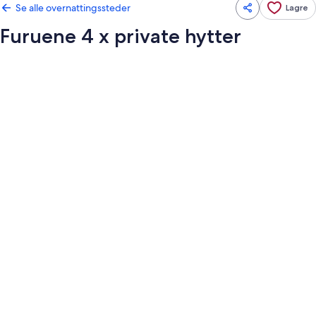
Se alle overnattingssteder
Lagre
Furuene 4 x private hytter
Bildegalleri
av
Furuene
4
x