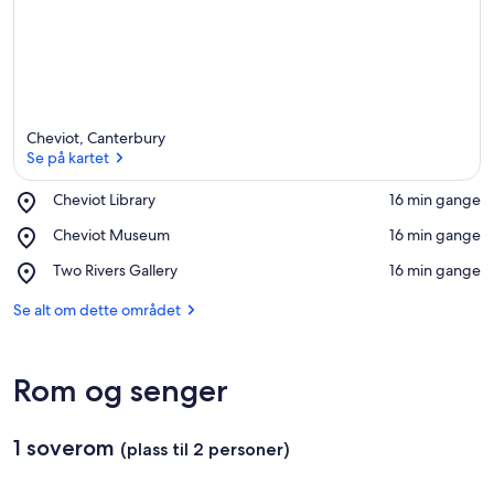
Cheviot, Canterbury
Se på kartet
Place,
Cheviot Library
‪16 min gange‬
Cheviot
Se på kartet
Place,
Cheviot Museum
‪16 min gange‬
Library
Cheviot
Place,
Two Rivers Gallery
‪16 min gange‬
Museum
Two
Rivers
Se alt om dette området
Gallery
Rom og senger
1 soverom
(plass til 2 personer)