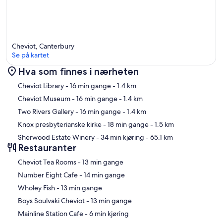
Cheviot, Canterbury
Se på kartet
Hva som finnes i nærheten
Kart
Cheviot Library
- 16 min gange
- 1.4 km
Cheviot Museum
- 16 min gange
- 1.4 km
Two Rivers Gallery
- 16 min gange
- 1.4 km
Knox presbyterianske kirke
- 18 min gange
- 1.5 km
Sherwood Estate Winery
- 34 min kjøring
- 65.1 km
Restauranter
‪Cheviot Tea Rooms - ‬13 min gange
‪Number Eight Cafe - ‬14 min gange
‪Wholey Fish - ‬13 min gange
‪Boys Soulvaki Cheviot - ‬13 min gange
‪Mainline Station Cafe - ‬6 min kjøring