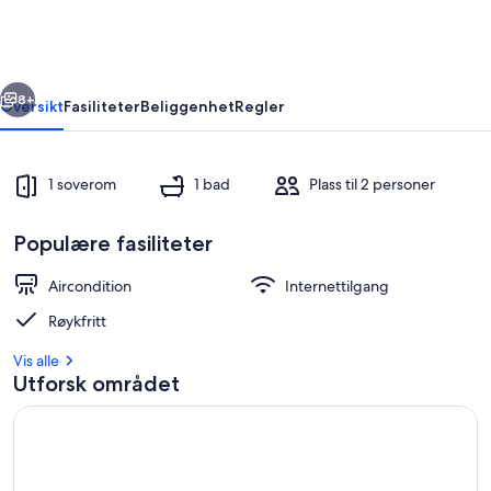
private
hytter
rige
Neste
8+
Oversikt
Fasiliteter
Beliggenhet
Regler
1 soverom
1 bad
Plass til 2 personer
Populære fasiliteter
Aircondition
Internettilgang
Røykfritt
Utendørsservering
Vis alle
Utforsk området