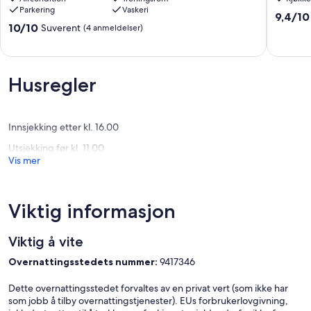
Lodge
Parkering
Vaskeri
-
9.4
9,4/10
Bed
10.0
10/10
Suverent
av
(4 anmeldelser)
&
av
10,
Breakfast
10,
Suveren
Cheviot
Suverent,
(3
(4
anmelde
Husregler
anmeldelser)
Innsjekking etter kl. 16.00
Utsjekking før kl. 11.00
Vis mer
Viktig informasjon
Viktig å vite
Overnattingsstedets nummer:
9417346
Dette overnattingsstedet forvaltes av en privat vert (som ikke har
som jobb å tilby overnattingstjenester). EUs forbrukerlovgivning,