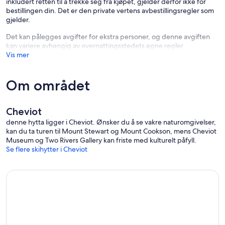
inkludert retten til å trekke seg fra kjøpet, gjelder derfor ikke for
bestillingen din. Det er den private vertens avbestillingsregler som
gjelder.
Det kan pålegges avgifter for ekstra personer, og denne avgiften
kan variere avhengig av overnattingsstedets egne regler
Vis mer
Om området
Cheviot
denne hytta ligger i Cheviot. Ønsker du å se vakre naturomgivelser,
kan du ta turen til Mount Stewart og Mount Cookson, mens Cheviot
Museum og Two Rivers Gallery kan friste med kulturelt påfyll.
Se flere skihytter i Cheviot