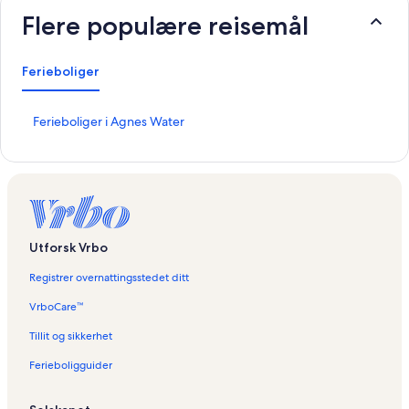
Flere populære reisemål
Ferieboliger
L
Ferieboliger i Agnes Water
i
n
k
s
o
m
å
Utforsk Vrbo
p
n
Registrer overnattingsstedet ditt
e
r
VrboCare™
d
e
Tillit og sikkerhet
n
Ferieboligguider
n
e
s