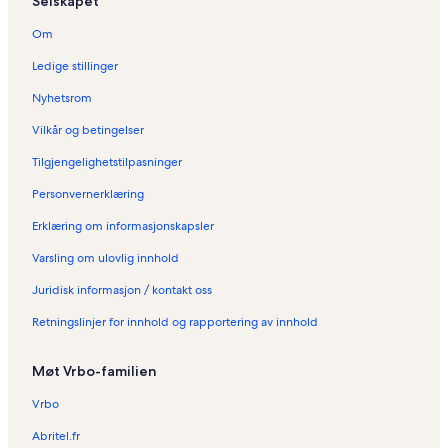
Selskapet
i
d
Om
e
n
Ledige stillinger
:
F
Nyhetsrom
e
Vilkår og betingelser
r
i
Tilgjengelighetstilpasninger
e
b
Personvernerklæring
o
l
Erklæring om informasjonskapsler
i
Varsling om ulovlig innhold
g
e
Juridisk informasjon / kontakt oss
r
i
Retningslinjer for innhold og rapportering av innhold
A
g
n
Møt Vrbo-familien
e
s
Vrbo
W
Abritel.fr
a