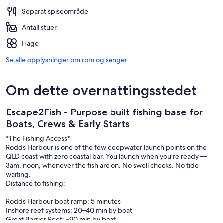
Separat spiseområde
Antall stuer
Hage
Se alle opplysninger om rom og senger
Om dette overnattingsstedet
Escape2Fish - Purpose built fishing base for
Boats, Crews & Early Starts
*The Fishing Access*
Rodds Harbour is one of the few deepwater launch points on the
QLD coast with zero coastal bar. You launch when you're ready —
3am, noon, whenever the fish are on. No swell checks. No tide
waiting.
Distance to fishing:
Rodds Harbour boat ramp: 5 minutes
Inshore reef systems: 20–40 min by boat
Great Barrier Reef: ~90 min by boat