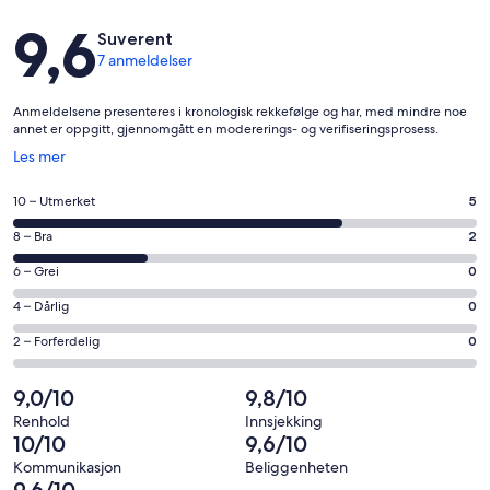
Anmeldelser
9,6
Suverent
7 anmeldelser
Anmeldelsene presenteres i kronologisk rekkefølge og har, med mindre noe
annet er oppgitt, gjennomgått en modererings- og verifiseringsprosess.
Åpnes
Les mer
i
et
Rangering
10 – Utmerket
5
nytt
på
vindu
Rangering
8 – Bra
2
10
på
−
Rangering
6 – Grei
0
8
Utmerket.
på
−
Rangering
4 – Dårlig
0
5
6
Bra.
på
av
−
Rangering
2 – Forferdelig
0
2
4
totalt
Grei.
på
av
−
7
0
2
9,0/10
9,8/10
totalt
Dårlig.
anmeldelser.
av
−
7
0
Renhold
Innsjekking
totalt
Forferdelig.
10/10
9,6/10
anmeldelser.
av
7
0
totalt
Kommunikasjon
Beliggenheten
anmeldelser.
av