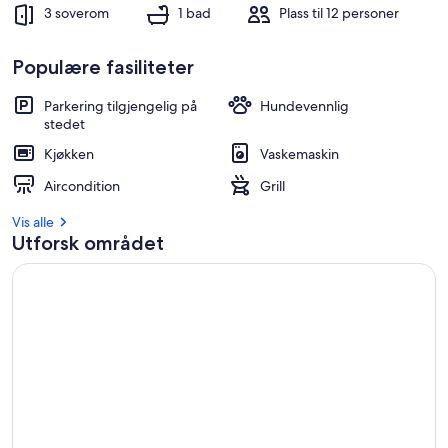
3 soverom
1 bad
Plass til 12 personer
Populære fasiliteter
Parkering tilgjengelig på
Hundevennlig
stedet
Kjøkken
Vaskemaskin
Aircondition
Grill
Vis alle
Utforsk området