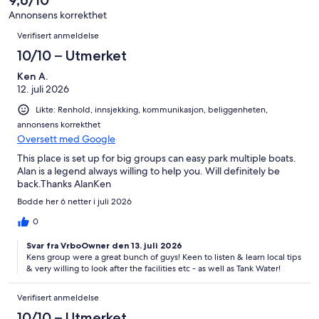
9,6/10
7
totalt
anmeldelser.
Annonsens korrekthet
7
Anmeldelser
Verifisert anmeldelse
anmeldelser.
10/10 – Utmerket
Ken A.
12. juli 2026
Likte: Renhold, innsjekking, kommunikasjon, beliggenheten,
annonsens korrekthet
Oversett med Google
This place is set up for big groups can easy park multiple boats.
Alan is a legend always willing to help you. Will definitely be
back.Thanks AlanKen
Bodde her 6 netter i juli 2026
0
Svar fra VrboOwner den 13. juli 2026
Kens group were a great bunch of guys! Keen to listen & learn local tips
& very willing to look after the facilities etc - as well as Tank Water!
Verifisert anmeldelse
10/10 – Utmerket