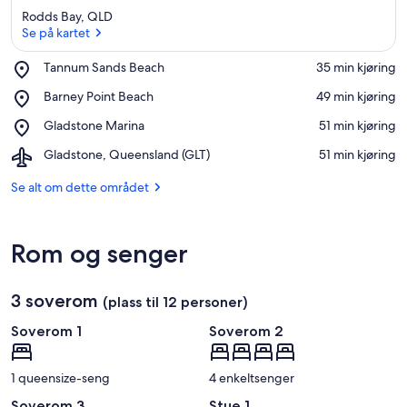
Rodds Bay, QLD
Se på kartet
Place,
Tannum Sands Beach
‪35 min kjøring‬
Tannum
Se på kartet
Place,
Barney Point Beach
‪49 min kjøring‬
Sands
Barney
Beach
Place,
Gladstone Marina
‪51 min kjøring‬
Point
Gladstone
Beach
Airport,
Gladstone, Queensland (GLT)
‪51 min kjøring‬
Marina
Gladstone,
Queensland
Se alt om dette området
(GLT)
Rom og senger
3 soverom
(plass til 12 personer)
Soverom 1
Soverom 2
1 queensize-seng
4 enkeltsenger
Soverom 3
Stue 1