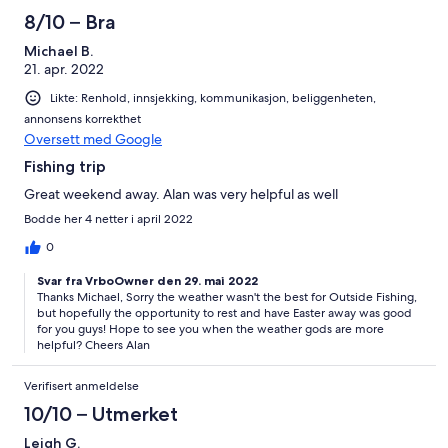
8/10 – Bra
Michael B.
21. apr. 2022
Likte: Renhold, innsjekking, kommunikasjon, beliggenheten,
annonsens korrekthet
Oversett med Google
Fishing trip
Great weekend away. Alan was very helpful as well
Bodde her 4 netter i april 2022
0
Svar fra VrboOwner den 29. mai 2022
Thanks Michael, Sorry the weather wasn't the best for Outside Fishing,
but hopefully the opportunity to rest and have Easter away was good
for you guys! Hope to see you when the weather gods are more
helpful? Cheers Alan
Verifisert anmeldelse
10/10 – Utmerket
Leigh G.