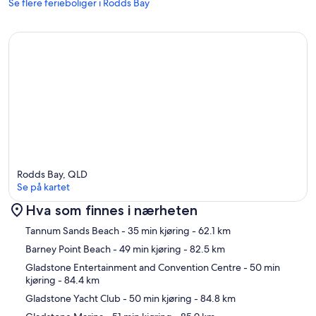
Se flere ferieboliger i Rodds Bay
Honest Disclaimers
This is a fishing base, not a boutique stay
The property prioritizes space and function over aesthetics
Pets welcome (dogs only, limit 2 total) — NO PETS INSIDE, welcome
on 80m² communal deck
Turkey Beach is rural — nearest major groceries in Miriam Vale (43
min) or Gladstone (51 min)
Turkey Beach One Stop Shop stocks fuel, bait, drinks, bread, limited
groceries, fishing tackle
No lift access (house is elevated Queenslander style, accessed via
stairs)
Rodds Bay, QLD
Se på kartet
Hva som finnes i nærheten
Kart
Tannum Sands Beach
- 35 min kjøring
- 62.1 km
Barney Point Beach
- 49 min kjøring
- 82.5 km
Gladstone Entertainment and Convention Centre
- 50 min
kjøring
- 84.4 km
Gladstone Yacht Club
- 50 min kjøring
- 84.8 km