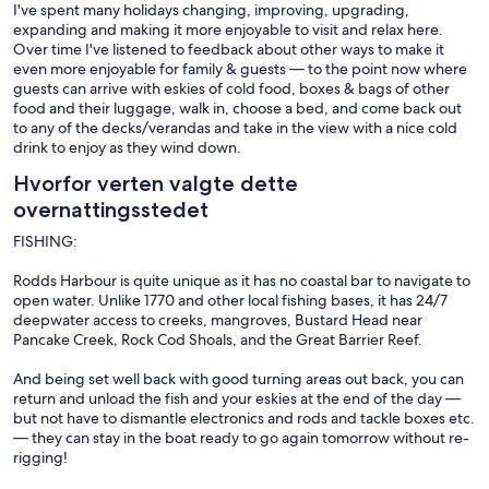
I've spent many holidays changing, improving, upgrading,
expanding and making it more enjoyable to visit and relax here.
Over time I've listened to feedback about other ways to make it
even more enjoyable for family & guests — to the point now where
guests can arrive with eskies of cold food, boxes & bags of other
food and their luggage, walk in, choose a bed, and come back out
to any of the decks/verandas and take in the view with a nice cold
drink to enjoy as they wind down.
Hvorfor verten valgte dette
overnattingsstedet
FISHING:
Rodds Harbour is quite unique as it has no coastal bar to navigate to
open water. Unlike 1770 and other local fishing bases, it has 24/7
deepwater access to creeks, mangroves, Bustard Head near
Pancake Creek, Rock Cod Shoals, and the Great Barrier Reef.
And being set well back with good turning areas out back, you can
return and unload the fish and your eskies at the end of the day —
but not have to dismantle electronics and rods and tackle boxes etc.
— they can stay in the boat ready to go again tomorrow without re-
rigging!