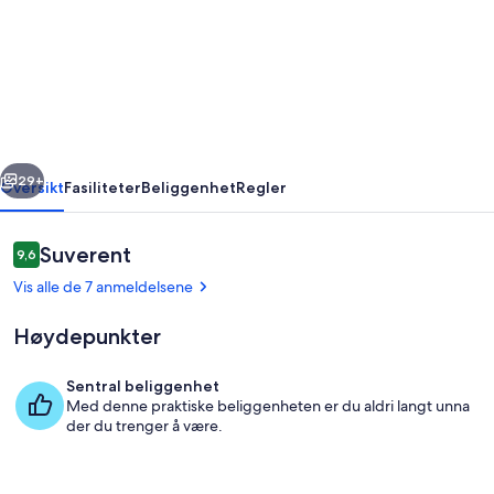
-
Purpose
built
fishing
base
rige
Neste
for
29+
Oversikt
Fasiliteter
Beliggenhet
Regler
Boats,
Crews
Anmeldelser
Suverent
9,6
9,6 av 10 –
&
Vis alle de 7 anmeldelsene
Early
Høydepunkter
Starts
Sentral beliggenhet
Med denne praktiske beliggenheten er du aldri langt unna
Utendørsservering
der du trenger å være.