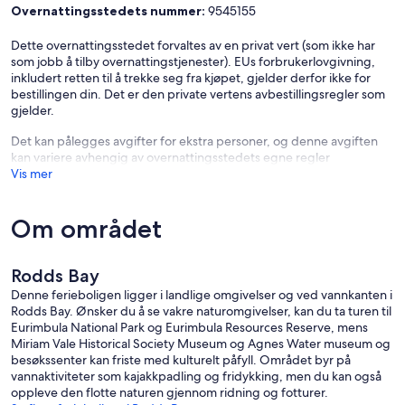
Overnattingsstedets nummer:
9545155
gear
Dette overnattingsstedet forvaltes av en privat vert (som ikke har
Climate & Comfort:
som jobb å tilby overnattingstjenester). EUs forbrukerlovgivning,
Air conditioning throughout
inkludert retten til å trekke seg fra kjøpet, gjelder derfor ikke for
High ceilings (3m+) for airflow and cooling
bestillingen din. Det er den private vertens avbestillingsregler som
Ceiling fans in all bedrooms
gjelder.
Solar power system
Wi-Fi (250+ Mbps, good for 3–5 people or up to 10 devices)
Det kan pålegges avgifter for ekstra personer, og denne avgiften
Netflix
kan variere avhengig av overnattingsstedets egne regler
Vis mer
Location:
Rodds Bay, Turkey Beach, QLD
Northern & Eastern decks accessed via French doors
Om området
Situated on 5 acres (2.2 hectares) with water and mountain views
150m off the road, 20m above the road — private and peaceful
Birdwatching haven (native birds, planted natives, nesting logs)
Rodds Bay
What Makes This Different
Denne ferieboligen ligger i landlige omgivelser og ved vannkanten i
Unlike most coastal fishing spots, Rodds Harbour has no coastal bar
Rodds Bay. Ønsker du å se vakre naturomgivelser, kan du ta turen til
to cross. That means 24/7 deepwater access regardless of swell or
Eurimbula National Park og Eurimbula Resources Reserve, mens
tide. You're not locked to launch windows.
Miriam Vale Historical Society Museum og Agnes Water museum og
The property is set up for utility, not luxury. The deck has beer
besøkssenter kan friste med kulturelt påfyll. Området byr på
stains. The fridge is for bait. The freezer is for your catch. If you
vannaktiviteter som kajakkpadling og fridykking, men du kan også
need Instagram-worthy decor, this isn't your spot. If you need
oppleve den flotte naturen gjennom ridning og fotturer.
function, space, and fishing access — you're home.