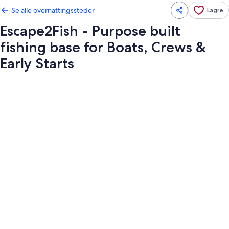
Se alle overnattingssteder
Lagre
Escape2Fish - Purpose built
fishing base for Boats, Crews &
Early Starts
Bildegalleri
av
Escape2Fish