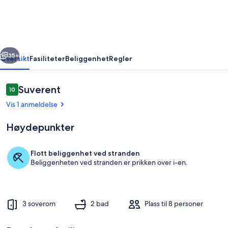
Grussaí
rige
Neste
35+
Oversikt
Fasiliteter
Beliggenhet
Regler
Anmeldelser
Suverent
10
10 av 10 –
Vis 1 anmeldelse
Høydepunkter
Flott beliggenhet ved stranden
Beliggenheten ved stranden er prikken over i-en.
Rom
3 soverom
2 bad
Plass til 8 personer