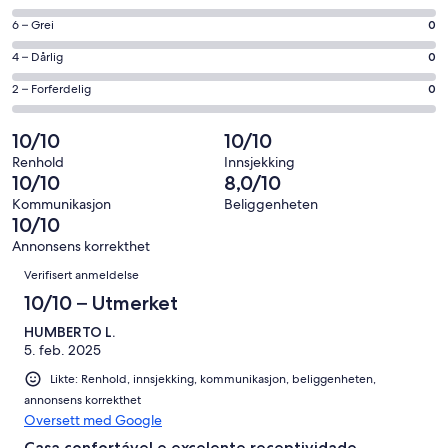
10
på
−
Rangering
6 – Grei
0
8
Utmerket.
på
−
Rangering
4 – Dårlig
0
1
6
Bra.
på
av
−
Rangering
2 – Forferdelig
0
0
4
totalt
Grei.
på
av
−
1
0
2
10/10
10/10
totalt
Dårlig.
anmeldelser.
av
−
1
0
Renhold
Innsjekking
totalt
Forferdelig.
10/10
8,0/10
anmeldelser.
av
1
0
totalt
Kommunikasjon
Beliggenheten
anmeldelser.
av
10/10
1
totalt
anmeldelser.
Annonsens korrekthet
1
Anmeldelser
Verifisert anmeldelse
anmeldelser.
10/10 – Utmerket
HUMBERTO L.
5. feb. 2025
Likte: Renhold, innsjekking, kommunikasjon, beliggenheten,
annonsens korrekthet
Oversett med Google
Casa confortável e excelente receptividade