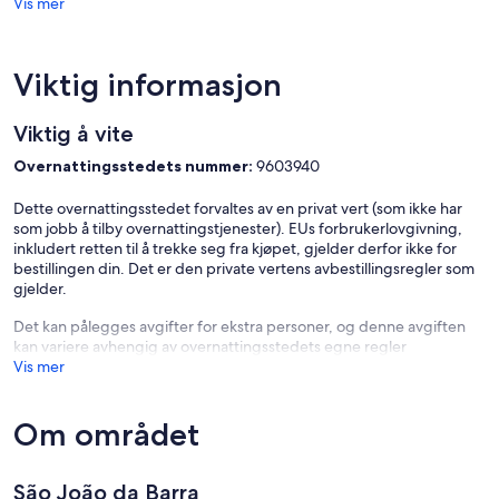
Vis mer
Viktig informasjon
Viktig å vite
Overnattingsstedets nummer:
9603940
Dette overnattingsstedet forvaltes av en privat vert (som ikke har
som jobb å tilby overnattingstjenester). EUs forbrukerlovgivning,
inkludert retten til å trekke seg fra kjøpet, gjelder derfor ikke for
bestillingen din. Det er den private vertens avbestillingsregler som
gjelder.
Det kan pålegges avgifter for ekstra personer, og denne avgiften
kan variere avhengig av overnattingsstedets egne regler
Vis mer
Om området
São João da Barra