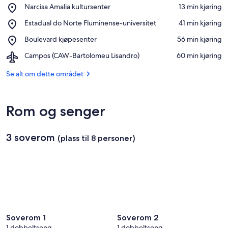
Place,
Narcisa Amalia kultursenter
‪13 min kjøring‬
Narcisa
Se på kartet
Place,
Estadual do Norte Fluminense-universitet
‪41 min kjøring‬
Amalia
Estadual
kultursenter
Place,
Boulevard kjøpesenter
‪56 min kjøring‬
do
Boulevard
Norte
Airport,
Campos (CAW-Bartolomeu Lisandro)
‪60 min kjøring‬
kjøpesenter
Fluminense-
Campos
universitet
(CAW-
Se alt om dette området
Bartolomeu
Lisandro)
Rom og senger
3 soverom
(plass til 8 personer)
Soverom 1
Soverom 2
1 dobbeltseng
1 dobbeltseng