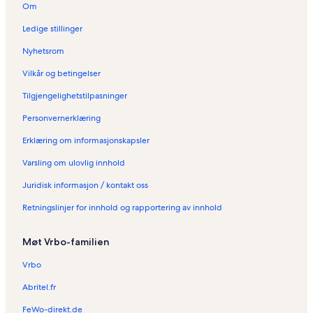
Om
Ledige stillinger
Nyhetsrom
Vilkår og betingelser
Tilgjengelighetstilpasninger
Personvernerklæring
Erklæring om informasjonskapsler
Varsling om ulovlig innhold
Juridisk informasjon / kontakt oss
Retningslinjer for innhold og rapportering av innhold
Møt Vrbo-familien
Vrbo
Abritel.fr
FeWo-direkt.de