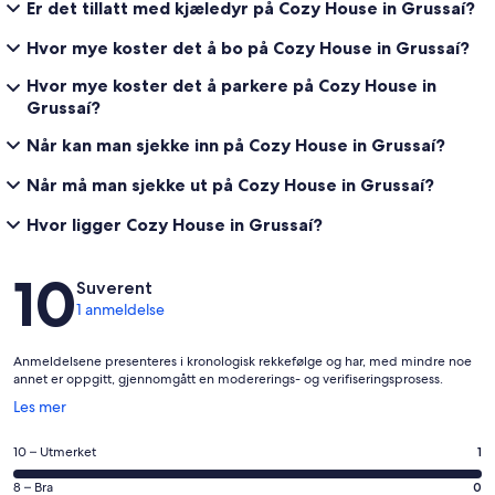
Er det tillatt med kjæledyr på Cozy House in Grussaí?
Hvor mye koster det å bo på Cozy House in Grussaí?
Hvor mye koster det å parkere på Cozy House in
Grussaí?
Når kan man sjekke inn på Cozy House in Grussaí?
Når må man sjekke ut på Cozy House in Grussaí?
Hvor ligger Cozy House in Grussaí?
Anmeldelser
10
Suverent
1 anmeldelse
Anmeldelsene presenteres i kronologisk rekkefølge og har, med mindre noe
annet er oppgitt, gjennomgått en modererings- og verifiseringsprosess.
Åpnes
Les mer
i
et
Rangering
10 – Utmerket
1
nytt
på
vindu
Rangering
8 – Bra
0