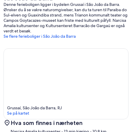
Denne ferieboligen ligger i bydelen Grussaí i São João da Barra.
Ønsker du å se vakre naturomgivelser, kan du ta turen til Paraiba do
Sul-elven og Guaxindiba strand, mens Trianon kommunalt teater og
Campos Goytacazes-museet kan friste med kulturelt påfyll. Narcisa
Amalia kultursenter og Kultursenteret Barracão de Gargaú er også
verdt et besøk.
Se flere ferieboliger i São João da Barra
Grussaí, São João da Barra, RJ
Se på kartet
Hva som finnes i nærheten
Kart
Narcisa Amalia kultursenter
- 13 min kjøring
- 10.8 km