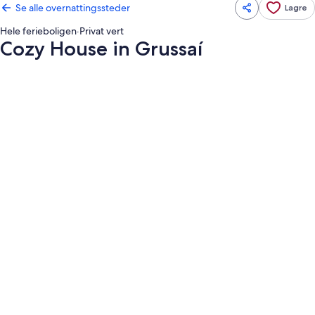
Se alle overnattingssteder
Lagre
Hele ferieboligen
·
Privat vert
Cozy House in Grussaí
Bildegalleri
av
Cozy
House
in