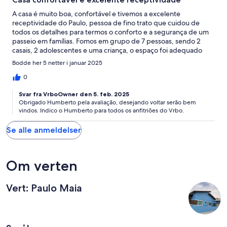
A casa é muito boa, confortável e tivemos a excelente
receptividade do Paulo, pessoa de fino trato que cuidou de
todos os detalhes para termos o conforto e a segurança de um
passeio em famílias. Fomos em grupo de 7 pessoas, sendo 2
casais, 2 adolescentes e uma criança, o espaço foi adequado
para nos acomodarmos. Há um enorme quintal com gramado,
Bodde her 5 netter i januar 2025
jardim, redes para o deleite, após a praia, alem da churrasqueira
como toque final. Nota 10 esse imóvel e seu proprietário. Desde
0
o promeiro
Svar fra VrboOwner den 5. feb. 2025
Obrigado Humberto pela avaliação, desejando voltar serão bem
vindos. Indico o Humberto para todos os anfitriões do Vrbo.
Se alle anmeldelser
Om verten
Vert: Paulo Maia