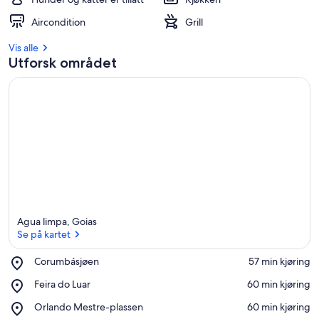
Aircondition
Grill
Vis alle
Utforsk området
Agua limpa, Goias
Se på kartet
Place,
Corumbásjøen
‪57 min kjøring‬
Corumbásjøen
Se på kartet
Place,
Feira do Luar
‪60 min kjøring‬
Feira
Place,
Orlando Mestre-plassen
‪60 min kjøring‬
do
Orlando