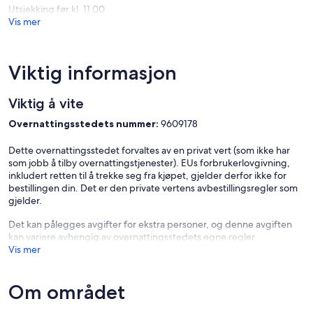
Utsjekking før kl. 11.00
Vis mer
Viktig informasjon
Viktig å vite
Overnattingsstedets nummer:
9609178
Dette overnattingsstedet forvaltes av en privat vert (som ikke har
som jobb å tilby overnattingstjenester). EUs forbrukerlovgivning,
inkludert retten til å trekke seg fra kjøpet, gjelder derfor ikke for
bestillingen din. Det er den private vertens avbestillingsregler som
gjelder.
Det kan pålegges avgifter for ekstra personer, og denne avgiften
kan variere avhengig av overnattingsstedets egne regler
Vis mer
Om området