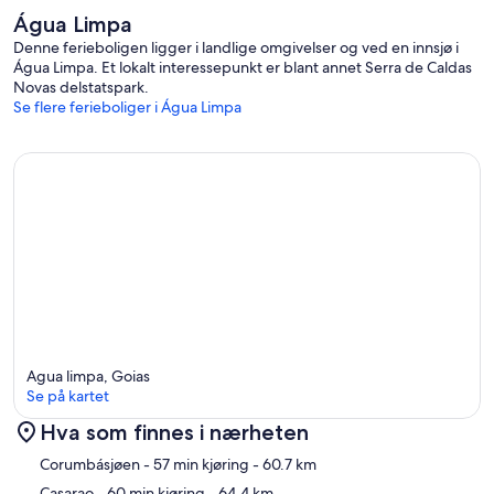
Água Limpa
Denne ferieboligen ligger i landlige omgivelser og ved en innsjø i
Água Limpa. Et lokalt interessepunkt er blant annet Serra de Caldas
Novas delstatspark.
Se flere ferieboliger i Água Limpa
Agua limpa, Goias
Se på kartet
Hva som finnes i nærheten
Kart
Corumbásjøen
- 57 min kjøring
- 60.7 km
Casarao
- 60 min kjøring
- 64.4 km