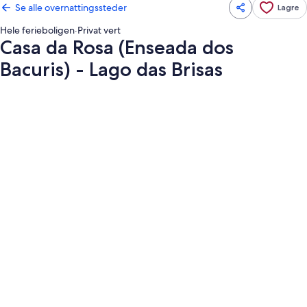
Se alle overnattingssteder
Lagre
Hele ferieboligen
·
Privat vert
Casa da Rosa (Enseada dos
Bacuris) - Lago das Brisas
Bildegalleri
av
Casa