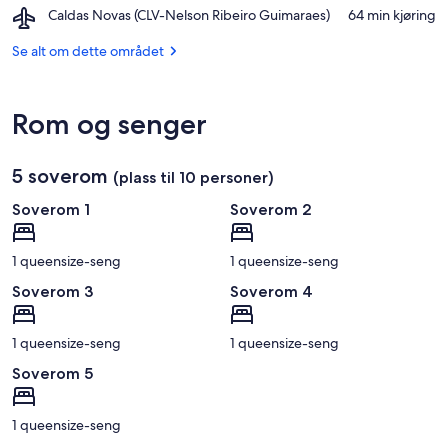
Luar
Airport,
Caldas Novas (CLV-Nelson Ribeiro Guimaraes)
‪64 min kjøring‬
Mestre-
Caldas
plassen
Novas
Se alt om dette området
(CLV-
Nelson
Ribeiro
Rom og senger
Guimaraes)
5 soverom
(plass til 10 personer)
Soverom 1
Soverom 2
1 queensize-seng
1 queensize-seng
Soverom 3
Soverom 4
1 queensize-seng
1 queensize-seng
Soverom 5
1 queensize-seng