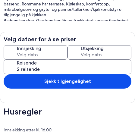
basseng. Rommene har terrasse. Kjøleskap, komfyrtopp,
mikrobølgeovn og gryter og panner/tallerkner/kjøkkenutstyr er
tilgjengelig på kjøkken.
Badene har dusj. Gjestene her får wi-fi inkludert i prisen (hastighet:
250+ mbps (for 3-5 personer eller opptil 10 enheter)). Rengjøring
tilbys med jevne mellomrom.
Velg datoer for å se priser
Fritidsfasiliteter ved denne ferieboligen inkluderer et utendørs
Innsjekking
Utsjekking
basseng.
Reisende
Sjekk tilgjengelighet
Husregler
Innsjekking etter kl. 16.00