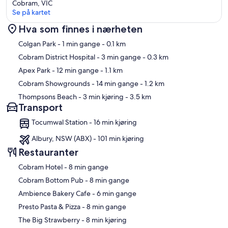
Cobram, VIC
Se på kartet
Hva som finnes i nærheten
Kart
Colgan Park
- 1 min gange
- 0.1 km
Cobram District Hospital
- 3 min gange
- 0.3 km
Apex Park
- 12 min gange
- 1.1 km
Cobram Showgrounds
- 14 min gange
- 1.2 km
Thompsons Beach
- 3 min kjøring
- 3.5 km
Transport
Tocumwal Station - 16 min kjøring
Albury, NSW (ABX) - 101 min kjøring
Restauranter
‪Cobram Hotel - ‬8 min gange
‪Cobram Bottom Pub - ‬8 min gange
‪Ambience Bakery Cafe - ‬6 min gange
‪Presto Pasta & Pizza - ‬8 min gange
‪The Big Strawberry - ‬8 min kjøring