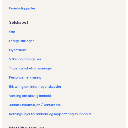
n
Ferieboligguider
n
e
s
Selskapet
i
d
Om
e
n
Ledige stillinger
:
F
Nyhetsrom
e
Vilkår og betingelser
r
i
Tilgjengelighetstilpasninger
e
b
Personvernerklæring
o
l
Erklæring om informasjonskapsler
i
Varsling om ulovlig innhold
g
e
Juridisk informasjon / kontakt oss
r
i
Retningslinjer for innhold og rapportering av innhold
R
u
t
Møt Vrbo-familien