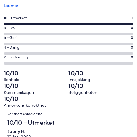
Åpnes
Les mer
i
et
Rangering
10 – Utmerket
1
nytt
på
vindu
Rangering
8 – Bra
0
10
på
−
Rangering
6 – Grei
0
8
Utmerket.
på
−
Rangering
4 – Dårlig
0
1
6
Bra.
på
av
−
Rangering
2 – Forferdelig
0
0
4
totalt
Grei.
på
av
−
1
0
2
10/10
10/10
totalt
Dårlig.
anmeldelser.
av
−
1
0
Renhold
Innsjekking
totalt
Forferdelig.
10/10
10/10
anmeldelser.
av
1
0
totalt
Kommunikasjon
Beliggenheten
anmeldelser.
av
10/10
1
totalt
anmeldelser.
Annonsens korrekthet
1
Anmeldelser
Verifisert anmeldelse
anmeldelser.
10/10 – Utmerket
Ebony H.
19. jan. 2023