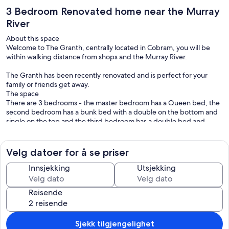
3 Bedroom Renovated home near the Murray
River
About this space
Welcome to The Granth, centrally located in Cobram, you will be
within walking distance from shops and the Murray River.
The Granth has been recently renovated and is perfect for your
family or friends get away.
The space
There are 3 bedrooms - the master bedroom has a Queen bed, the
second bedroom has a bunk bed with a double on the bottom and
single on the top and the third bedroom has a double bed and
single bed. Each room has built in wardrobes with available hangers
for your use.
Velg datoer for å se priser
High speed NBN WIFI internet access is available throughout the
house.
Innsjekking
Utsjekking
The living room has a 5 seater L-shape sofa and a 65-inch TV and
Reisende
board and card games. The Smart TV has access to Stan, Disney,
Netflix, Foxtel (you will be required to log in with your own account).
Alternatively you may access digital TV.
Sjekk tilgjengelighet