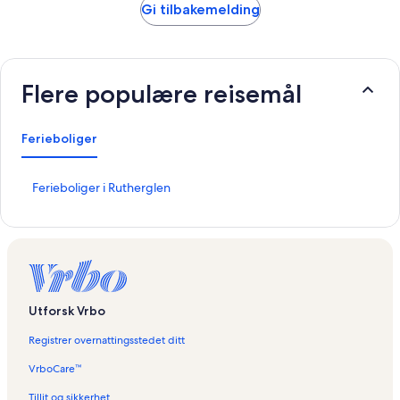
Gi tilbakemelding
Flere populære reisemål
Ferieboliger
L
Ferieboliger i Rutherglen
i
n
k
s
o
m
å
Utforsk Vrbo
p
n
Registrer overnattingsstedet ditt
e
r
VrboCare™
d
e
Tillit og sikkerhet