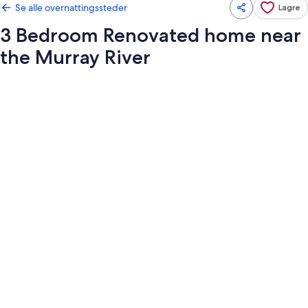
Se alle overnattingssteder
Lagre
3 Bedroom Renovated home near
the Murray River
Bildegalleri
av
3
Bedroom