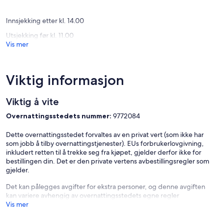
Guest access
anmeldelse)
anmelde
The entire house is available to guests. There is no access to the
Innsjekking etter kl. 14.00
garage.
Utsjekking før kl. 11.00
Vis mer
Viktig informasjon
Viktig å vite
Overnattingsstedets nummer:
9772084
Dette overnattingsstedet forvaltes av en privat vert (som ikke har
som jobb å tilby overnattingstjenester). EUs forbrukerlovgivning,
inkludert retten til å trekke seg fra kjøpet, gjelder derfor ikke for
bestillingen din. Det er den private vertens avbestillingsregler som
gjelder.
Det kan pålegges avgifter for ekstra personer, og denne avgiften
kan variere avhengig av overnattingsstedets egne regler
Vis mer