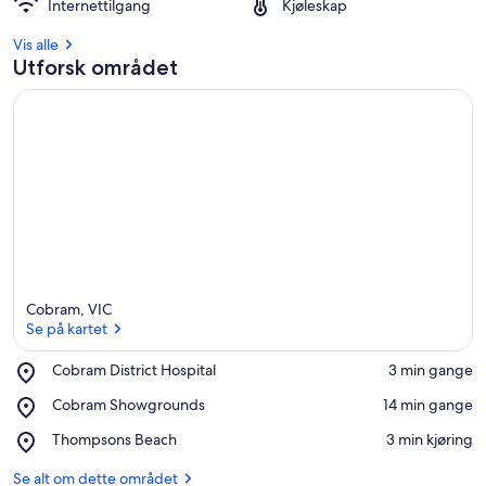
Internettilgang
Kjøleskap
Vis alle
Utforsk området
Cobram, VIC
Se på kartet
Place,
Cobram District Hospital
‪3 min gange‬
Cobram
Se på kartet
Place,
Cobram Showgrounds
‪14 min gange‬
District
Cobram
Hospital
Place,
Thompsons Beach
‪3 min kjøring‬
Showgrounds
Thompsons
Beach
Se alt om dette området