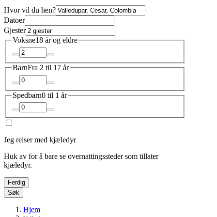
Hvor vil du hen?
Datoer
Gjester
Voksne
18 år og eldre
Barn
Fra 2 til 17 år
Spedbarn
0 til 1 år
Jeg reiser med kjæledyr
Huk av for å bare se overnattingssteder som tillater
kjæledyr.
Ferdig
Søk
Hjem