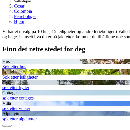
Valledupar
Cesar
Colombia
Ferieboliger
Hjem
Vi har et utvalg på 10 hus, 15 leiligheter og andre ferieboliger i Vall
og hage. Uansett hva du er på jakt etter, kommer du til å finne noe som
Finn det rette stedet for deg
Hus
Søk etter hus
Leilighet
Søk etter leiligheter
Hytte
søk etter hytter
Cottage
søk etter cottages
Villa
søk etter villaer
Alpehytte
søk etter alpehytter