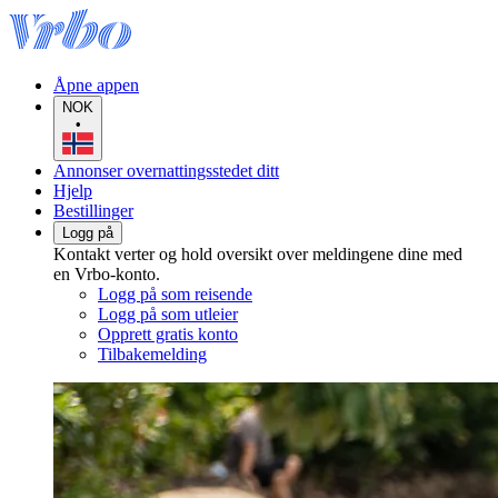
Åpne appen
NOK
•
Annonser overnattingsstedet ditt
Hjelp
Bestillinger
Logg på
Kontakt verter og hold oversikt over meldingene dine med
en Vrbo-konto.
Logg på som reisende
Logg på som utleier
Opprett gratis konto
Tilbakemelding