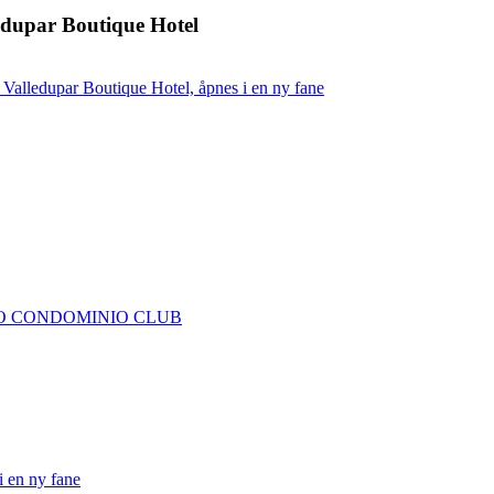
edupar Boutique Hotel
Valledupar Boutique Hotel, åpnes i en ny fane
TO CONDOMINIO CLUB
en ny fane